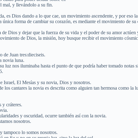
mal, y llevándolo a su fin.
, es Dios dando a lo que cae, un movimiento ascendente, y por eso la
a única forma de cambiar su corazón, es mediante el movimiento de su co
ncia de Dios y dejar que la fuerza de su vida y el poder de su amor actú
vimiento de Dios, la misión, hoy busque recibir el movimiento cósmico 
de Juan tres:dieciseis.
a novia luna.
y su luz nos iluminaba hasta el punto de que podría haber tomado notas s
ó.
 Israel, El Mesías y su novia, Dios y nosotros.
 de los cantares la novia es descrita como alguien tan hermosa como la l
 y cráteres.
ovia.
laridades y oscuridad, ocurre también así con la novia.
estamos nosotros.
a y tampoco lo somos nosotros.
 en Su y no en su propia luz, sino la luz del sol.