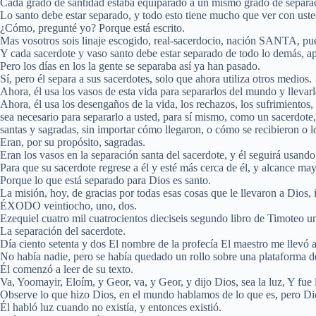
Cada grado de santidad estaba equiparado a un mismo grado de separa
Lo santo debe estar separado, y todo esto tiene mucho que ver con uste
¿Cómo, pregunté yo? Porque está escrito.
Mas vosotros sois linaje escogido, real-sacerdocio, nación SANTA, pueb
Y cada sacerdote y vaso santo debe estar separado de todo lo demás, a
Pero los días en los la gente se separaba así ya han pasado.
Sí, pero él separa a sus sacerdotes, solo que ahora utiliza otros medios.
Ahora, él usa los vasos de esta vida para separarlos del mundo y llevarl
Ahora, él usa los desengaños de la vida, los rechazos, los sufrimientos, la
sea necesario para separarlo a usted, para sí mismo, como un sacerdote,
santas y sagradas, sin importar cómo llegaron, o cómo se recibieron o l
Eran, por su propósito, sagradas.
Eran los vasos en la separación santa del sacerdote, y él seguirá usando
Para que su sacerdote regrese a él y esté más cerca de él, y alcance may
Porque lo que está separado para Dios es santo.
La misión, hoy, de gracias por todas esas cosas que le llevaron a Dios, 
ÉXODO veintiocho, uno, dos.
Ezequiel cuatro mil cuatrocientos dieciseis segundo libro de Timoteo 
La separación del sacerdote.
Día ciento setenta y dos El nombre de la profecía El maestro me llevó a 
No había nadie, pero se había quedado un rollo sobre una plataforma de
Él comenzó a leer de su texto.
Va, Yoomayir, Eloím, y Geor, va, y Geor, y dijo Dios, sea la luz, Y fue l
Observe lo que hizo Dios, en el mundo hablamos de lo que es, pero Dio
Él habló luz cuando no existía, y entonces existió.