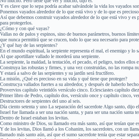
No mucho. Pero tiene que ver y mucho, dijo él.
Y es clave que lo sepa podría acabar salvándole la vida los vayados so
Ponemos vayados alrededor de lo que está vivo y de lo que es precioso
Así que debemos construir vayados alrededor de lo que está vivo y es pr
para protegerlos.
¿Cómo y con qué vayas?
Vallas no de palos y espinos, sino de buenos parámetros, buenos límites
que nunca permitirá que se crucen, todo lo que sea necesario para prote
¿Y qué hay de las serpientes?
En el mundo espiritual, la serpiente representa el mal, el enemigo y lo s
Al que aportillare vallado le morderá una serpiente.
La serpiente, la maldad, la tentación, el pecado, el peligro, todos ellos
Construya las robustas y firmes, y una vez construidas, no las rompa n
Y estará a salvo de las serpientes y su jardín será fructífero.
La misión, ¿Qué es precioso en su vida y qué tiene que proteger?
Construcya vallados fuertes a su alrededor, y después de haberlo hecho
Provervios capítulo veintidós versículo cinco. Eclesciastes capítulo die
Primer libro de Pedro, capítulo dos, versículo once y capítulo cinco, ve
Destructores de serpientes del uno al seis.
Día ciento setenta y uno La separación del sacerdote Algo santo, dijo e
Israel fue llamada a ser una nación santa, y para ser una nación santa t
Dentro de Israel estaban los levitas.
Como ministro de Dios, su llamado era más santo, así que tenían que est
Y de los levitas, Dios llamó a los Cohanim, los sacerdotes, con un llama
llamado más santo aún, así que el sumo sacerdote tenía que estar separa