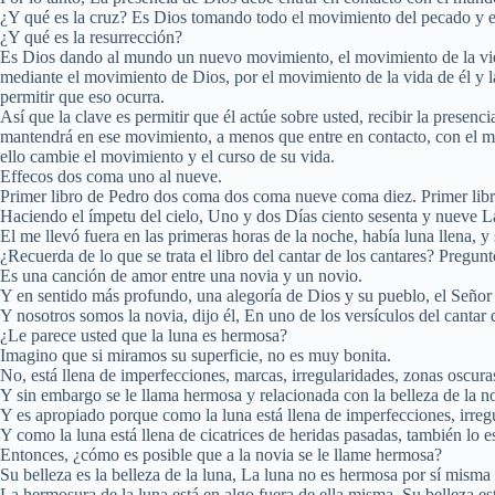
¿Y qué es la cruz? Es Dios tomando todo el movimiento del pecado y el 
¿Y qué es la resurrección?
Es Dios dando al mundo un nuevo movimiento, el movimiento de la vida
mediante el movimiento de Dios, por el movimiento de la vida de él y l
permitir que eso ocurra.
Así que la clave es permitir que él actúe sobre usted, recibir la prese
mantendrá en ese movimiento, a menos que entre en contacto, con el mo
ello cambie el movimiento y el curso de su vida.
Effecos dos coma uno al nueve.
Primer libro de Pedro dos coma dos coma nueve coma diez. Primer libro 
Haciendo el ímpetu del cielo, Uno y dos Días ciento sesenta y nueve L
El me llevó fuera en las primeras horas de la noche, había luna llena, 
¿Recuerda de lo que se trata el libro del cantar de los cantares? Pregunt
Es una canción de amor entre una novia y un novio.
Y en sentido más profundo, una alegoría de Dios y su pueblo, el Señor e
Y nosotros somos la novia, dijo él, En uno de los versículos del cantar
¿Le parece usted que la luna es hermosa?
Imagino que si miramos su superficie, no es muy bonita.
No, está llena de imperfecciones, marcas, irregularidades, zonas oscuras
Y sin embargo se le llama hermosa y relacionada con la belleza de la n
Y es apropiado porque como la luna está llena de imperfecciones, irregu
Y como la luna está llena de cicatrices de heridas pasadas, también lo 
Entonces, ¿cómo es posible que a la novia se le llame hermosa?
Su belleza es la belleza de la luna, La luna no es hermosa por sí mism
La hermosura de la luna está en algo fuera de ella misma, Su belleza está