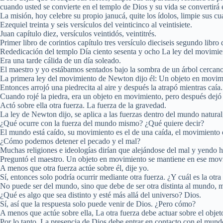
cuando usted se convierte en el templo de Dios y su vida se convertirá 
La misión, hoy celebre su propio janucá, quite los ídolos, limpie sus cu
Ezequiel treinta y seis versículos del veinticinco al veintisiete.
Juan capítulo diez, versículos veintidós, veintitrés.
Primer libro de corintios capítulo tres versículo dieciseis segundo libro d
Rededicación del templo Día ciento sesenta y ocho La ley del movimie
Era una tarde cálida de un día soleado.
El maestro y yo estábamos sentados bajo la sombra de un árbol cercano
La primera ley del movimiento de Newton dijo él: Un objeto en movimi
Entonces arrojó una piedrecita al aire y después la atrapó mientras caía.
Cuando rojé la piedra, era un objeto en movimiento, pero después dejó 
Actó sobre ella otra fuerza. La fuerza de la gravedad.
La ley de Newton dijo, se aplica a las fuerzas dentro del mundo natural
¿Qué ocurre con la fuerza del mundo mismo? ¿Qué quiere decir?
El mundo está caído, su movimiento es el de una caída, el movimiento
¿Cómo podemos detener el pecado y el mal?
Muchas religiones e ideologías dirían que alejándose del mal y yendo 
Preguntó el maestro. Un objeto en movimiento se mantiene en ese mov
A menos que otra fuerza actúe sobre él, dije yo.
Sí, entonces solo podría ocurrir mediante otra fuerza. ¿Y cuál es la otra
No puede ser del mundo, sino que debe de ser otra distinta al mundo, 
¿Qué es algo que sea distinto y esté más allá del universo? Dios.
Sí, así que la respuesta solo puede venir de Dios. ¿Pero cómo?
A menos que actúe sobre ella, La otra fuerza debe actuar sobre el objet
Por lo tanto, La presencia de Dios debe entrar en contacto con el mundo