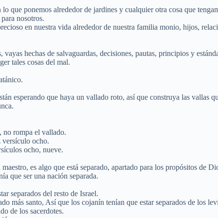
n lo que ponemos alrededor de jardines y cualquier otra cosa que tenga
 para nosotros.
ecioso en nuestra vida alrededor de nuestra familia monio, hijos, relac
, vayas hechas de salvaguardas, decisiones, pautas, principios y estánda
ger tales cosas del mal.
atánico.
 están esperando que haya un vallado roto, así que construya las vallas q
unca.
, no rompa el vallado.
z versículo ocho.
rsículos ocho, nueve.
l maestro, es algo que está separado, apartado para los propósitos de Di
enía que ser una nación separada.
ar separados del resto de Israel.
do más santo, Así que los cojanín tenían que estar separados de los levi
do de los sacerdotes.