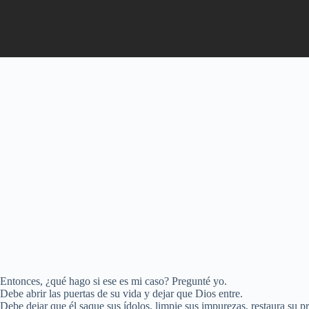
Entonces, ¿qué hago si ese es mi caso? Pregunté yo.
Debe abrir las puertas de su vida y dejar que Dios entre.
Debe dejar que él saque sus ídolos, limpie sus impurezas, restaura su p