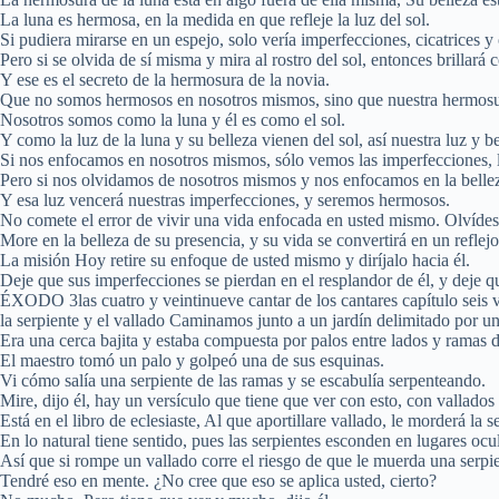
La luna es hermosa, en la medida en que refleje la luz del sol.
Si pudiera mirarse en un espejo, solo vería imperfecciones, cicatrices y
Pero si se olvida de sí misma y mira al rostro del sol, entonces brillará c
Y ese es el secreto de la hermosura de la novia.
Que no somos hermosos en nosotros mismos, sino que nuestra hermosur
Nosotros somos como la luna y él es como el sol.
Y como la luz de la luna y su belleza vienen del sol, así nuestra luz y b
Si nos enfocamos en nosotros mismos, sólo vemos las imperfecciones, la
Pero si nos olvidamos de nosotros mismos y nos enfocamos en la belleza
Y esa luz vencerá nuestras imperfecciones, y seremos hermosos.
No comete el error de vivir una vida enfocada en usted mismo. Olvídese
More en la belleza de su presencia, y su vida se convertirá en un reflejo 
La misión Hoy retire su enfoque de usted mismo y diríjalo hacia él.
Deje que sus imperfecciones se pierdan en el resplandor de él, y deje qu
ÉXODO 3las cuatro y veintinueve cantar de los cantares capítulo seis ver
la serpiente y el vallado Caminamos junto a un jardín delimitado por un
Era una cerca bajita y estaba compuesta por palos entre lados y ramas 
El maestro tomó un palo y golpeó una de sus esquinas.
Vi cómo salía una serpiente de las ramas y se escabulía serpenteando.
Mire, dijo él, hay un versículo que tiene que ver con esto, con vallados 
Está en el libro de eclesiaste, Al que aportillare vallado, le morderá la s
En lo natural tiene sentido, pues las serpientes esconden en lugares ocu
Así que si rompe un vallado corre el riesgo de que le muerda una serpie
Tendré eso en mente. ¿No cree que eso se aplica usted, cierto?