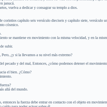
en janucá.
artos, vuelva a dedicar y consagrar su templo a dios.
e corintios capítulo seis versículo dieciseis y capítulo siete, versículo u
nto cósmico.
.
ento se mantiene en movimiento con la misma velocidad, y en la misma 
de subir.
, Pero, ¿y si la llevamos a su nivel más extremo?
 del pecado y del mal, Entonces, ¿cómo podemos detener el movimiento
hacia el bien. ¿Cómo?
imiento.
 fuerza?
más allá del mundo.
o, entonces la fuerza debe entrar en contacto con el objeto en movimien
 caído para poder actuar sobre él.