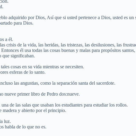
ción.
d.
lo adquirido por Dios, Así que si usted pertenece a Dios, usted es un 
partado para Dios.
os a él.
s crisis de la vida, las heridas, las tristezas, las desilusiones, las frust
 Entonces él usa todas las cosas buenas y malas para propósitos santos, 
o que significaban.
 tales cosas en su vida mientras se necesiten.
ores esferas de lo santo.
incluso las angustias, como la separación santa del sacerdote.
uno nueve primer libro de Pedro dos:nueve.
una de las salas que usaban los estudiantes para estudiar los rollos.
 madera y abierto por el principio.
a luz.
s habla de lo que no es.