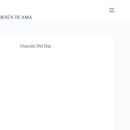
Skip
to
content
JESÚS TE AMA
Oración Del Día