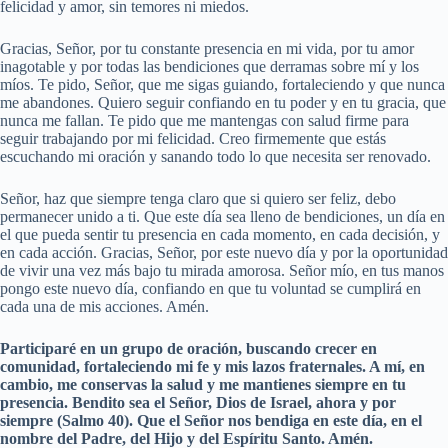
felicidad y amor, sin temores ni miedos.
Gracias, Señor, por tu constante presencia en mi vida, por tu amor
inagotable y por todas las bendiciones que derramas sobre mí y los
míos. Te pido, Señor, que me sigas guiando, fortaleciendo y que nunca
me abandones. Quiero seguir confiando en tu poder y en tu gracia, que
nunca me fallan. Te pido que me mantengas con salud firme para
seguir trabajando por mi felicidad. Creo firmemente que estás
escuchando mi oración y sanando todo lo que necesita ser renovado.
Señor, haz que siempre tenga claro que si quiero ser feliz, debo
permanecer unido a ti. Que este día sea lleno de bendiciones, un día en
el que pueda sentir tu presencia en cada momento, en cada decisión, y
en cada acción. Gracias, Señor, por este nuevo día y por la oportunidad
de vivir una vez más bajo tu mirada amorosa. Señor mío, en tus manos
pongo este nuevo día, confiando en que tu voluntad se cumplirá en
cada una de mis acciones. Amén.
Participaré en un grupo de oración, buscando crecer en
comunidad, fortaleciendo mi fe y mis lazos fraternales. A mí, en
cambio, me conservas la salud y me mantienes siempre en tu
presencia. Bendito sea el Señor, Dios de Israel, ahora y por
siempre (Salmo 40). Que el Señor nos bendiga en este día, en el
nombre del Padre, del Hijo y del Espíritu Santo. Amén.