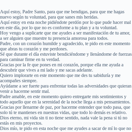
Aquí estoy, Padre Santo, para que me bendigas, para que me hagas
nuevo según tu voluntad, para que sanes mis heridas.
Aquí estoy en esta noche pidiéndote perdón por lo que pude hacer mal
en este día, por lo que no es conforme a tu plan y a tu voluntad.
Hoy vengo a suplicarte que me ayudes a ser manifestación de tu amor,
a ser alguien que muestre tu presencia amorosa para todos.
Padre, con un corazón humilde y agradecido, te pido en este momento
que abras tu corazón y me perdones.
Sé que durante el día estuviste bendiciéndome y llenándome de fuerzas
para caminar firme en tu verdad.
Gracias por la fe que pones en mi corazón, porque ella me ayuda a
descubrir que vives a mi lado y me sacas adelante.
Quiero implorarte en este momento que me des tu sabiduría y me
acompañes siempre.
Ayúdame a ser fuerte para enfrentar todas las adversidades que quieran
venir a hacerme sentir mal.
Padre amable, en este momento quiero entregarte mis sentimientos y
todo aquello que en la serenidad de la noche llega a mis pensamientos.
Gracias por llenarme de paz, por hacerme entender que todo pasa, que
solo tú te mantienes en nuestras vidas, que todo lo demás es relativo.
Dios eterno, mi vida sin ti no tiene sentido, nada vale la pena si tú no
estás en mis proyectos.
Dios mío, te pido en esta noche que me ayudes a sacar de mí lo que no