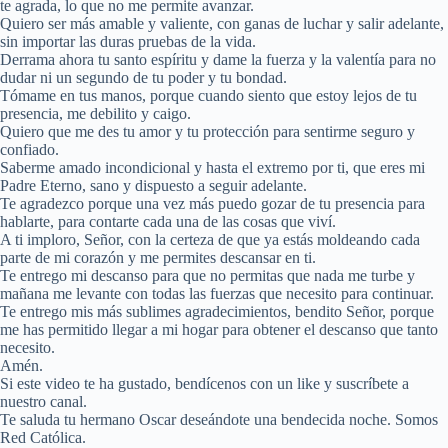
te agrada, lo que no me permite avanzar.
Quiero ser más amable y valiente, con ganas de luchar y salir adelante,
sin importar las duras pruebas de la vida.
Derrama ahora tu santo espíritu y dame la fuerza y la valentía para no
dudar ni un segundo de tu poder y tu bondad.
Tómame en tus manos, porque cuando siento que estoy lejos de tu
presencia, me debilito y caigo.
Quiero que me des tu amor y tu protección para sentirme seguro y
confiado.
Saberme amado incondicional y hasta el extremo por ti, que eres mi
Padre Eterno, sano y dispuesto a seguir adelante.
Te agradezco porque una vez más puedo gozar de tu presencia para
hablarte, para contarte cada una de las cosas que viví.
A ti imploro, Señor, con la certeza de que ya estás moldeando cada
parte de mi corazón y me permites descansar en ti.
Te entrego mi descanso para que no permitas que nada me turbe y
mañana me levante con todas las fuerzas que necesito para continuar.
Te entrego mis más sublimes agradecimientos, bendito Señor, porque
me has permitido llegar a mi hogar para obtener el descanso que tanto
necesito.
Amén.
Si este video te ha gustado, bendícenos con un like y suscríbete a
nuestro canal.
Te saluda tu hermano Oscar deseándote una bendecida noche. Somos
Red Católica.