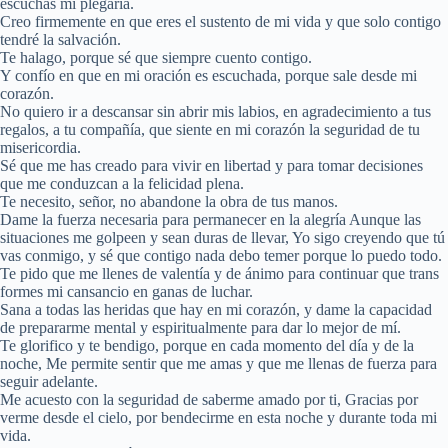
escuchas mi plegaria.
Creo firmemente en que eres el sustento de mi vida y que solo contigo
tendré la salvación.
Te halago, porque sé que siempre cuento contigo.
Y confío en que en mi oración es escuchada, porque sale desde mi
corazón.
No quiero ir a descansar sin abrir mis labios, en agradecimiento a tus
regalos, a tu compañía, que siente en mi corazón la seguridad de tu
misericordia.
Sé que me has creado para vivir en libertad y para tomar decisiones
que me conduzcan a la felicidad plena.
Te necesito, señor, no abandone la obra de tus manos.
Dame la fuerza necesaria para permanecer en la alegría Aunque las
situaciones me golpeen y sean duras de llevar, Yo sigo creyendo que tú
vas conmigo, y sé que contigo nada debo temer porque lo puedo todo.
Te pido que me llenes de valentía y de ánimo para continuar que trans
formes mi cansancio en ganas de luchar.
Sana a todas las heridas que hay en mi corazón, y dame la capacidad
de prepararme mental y espiritualmente para dar lo mejor de mí.
Te glorifico y te bendigo, porque en cada momento del día y de la
noche, Me permite sentir que me amas y que me llenas de fuerza para
seguir adelante.
Me acuesto con la seguridad de saberme amado por ti, Gracias por
verme desde el cielo, por bendecirme en esta noche y durante toda mi
vida.