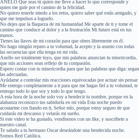
ANELO Que seas tú quien me lleve a hacer lo que corresponde y
quien me guíe por el camino de la felicidad.
No quiero tenerle miedo a los retos, quiero saber qué estás amigado, y
que me impulsos a lograrlo.
No dejes que la flaqueza de mi humanidad Me aparte de ti y tome el
camino que conduce al dolor y a la frustración Mi futuro está en tus
manos.
Tienes las llaves de mi corazón para que obres libremente en él.
No hago ningún reparo a tu voluntad, la acepto y la asumo con todas
las secuencias que ella tenga en mi vida.
Anello ser totalmente tuyo, que mis palabras anuncian tu misericordia,
que mis acciones sean reflejo de tu compasión.
Espero contar con tu misericordia para que las palabras que diga: segan
las adecuadas.
Ayúdame a controlar mis reacciones equivocadas por actuar sin pensar
Me entrego completamente a ti para que me hagas fiel a tu voluntad, te
entrego todo lo que soy y todo lo que tengo.
A esta hora de la noche solo voy a bendecir tu nombre, porque en la
alabanza reconozco tus sabiduría en mi vida Esta noche puedo
acostarme con fiando en ti, Señor mío, porque estoy seguro de que
cuidarás mi descanso y velarás mi sueño.
Si este video te ha gustado, vendísenos con un like, y suscríbete a
nuestro canal.
Te saludo a tu hermano Oscar deseándote una bendecida noche.
Somos Red Católica.