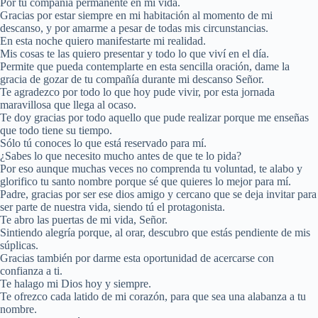
Por tu compañía permanente en mi vida.
Gracias por estar siempre en mi habitación al momento de mi
descanso, y por amarme a pesar de todas mis circunstancias.
En esta noche quiero manifestarte mi realidad.
Mis cosas te las quiero presentar y todo lo que viví en el día.
Permite que pueda contemplarte en esta sencilla oración, dame la
gracia de gozar de tu compañía durante mi descanso Señor.
Te agradezco por todo lo que hoy pude vivir, por esta jornada
maravillosa que llega al ocaso.
Te doy gracias por todo aquello que pude realizar porque me enseñas
que todo tiene su tiempo.
Sólo tú conoces lo que está reservado para mí.
¿Sabes lo que necesito mucho antes de que te lo pida?
Por eso aunque muchas veces no comprenda tu voluntad, te alabo y
glorifico tu santo nombre porque sé que quieres lo mejor para mí.
Padre, gracias por ser ese dios amigo y cercano que se deja invitar para
ser parte de nuestra vida, siendo tú el protagonista.
Te abro las puertas de mi vida, Señor.
Sintiendo alegría porque, al orar, descubro que estás pendiente de mis
súplicas.
Gracias también por darme esta oportunidad de acercarse con
confianza a ti.
Te halago mi Dios hoy y siempre.
Te ofrezco cada latido de mi corazón, para que sea una alabanza a tu
nombre.