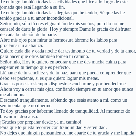
Te entrego también todas las actividades que hice a lo largo de este
jornada que está llegando a su fin.
Te entrego también todas las alegrías que he tenido, Sé que las he
tenido gracias a tu amor incondicional.
Señor mío, sólo tú eres el guardián de mis sueños, por ello no me
cansaré de darte la gloria, Hoy y siempre Dame la gracia de disfrutar
de cada bendición de tu parte.
Abre mis ojos para mirar tu hermosura ábreme los labios para
proclamar tu alabanza.
Quiero cada día y cada noche dar testimonio de tu verdad y de tu amor,
para hacer que otros también tomen tu camino.
Señor mío, Hoy te quiero empeorar que me des mucha calma para
esperar en tu tiempo que es perfecto.
Lléname de tu sencillez y de tu paz, para que pueda comprender que
debo ser paciente, si es que quiero lograr mis metas.
Gracias por estar siempre dispuesto escucharme y por bendecirme.
Ahora voy a cerrar mis ojos, confiando siempre en tu amor que nunca
me abandona.
Descansó tranquilamente, sabiendo que estás atento a mí, como un
sentimental que no duerme.
Te doy gracias por haberme llenado de tranquilidad. Al momento de
buscar mi descanso.
¡Gracias por preparar desde ya mi camino!
Para que lo pueda recorrer con tranquilidad y serenidad.
No dejes que ningún pensamiento, me aparte de tu gracia y me impida