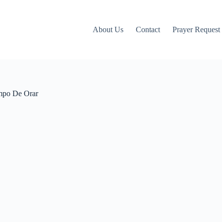
About Us
Contact
Prayer Request
mpo De Orar