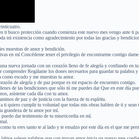
inticuatro.
en ti busco protección cuando comienza este nuevo mes vengo ante ti pa
 toda mi existencia como agradecimiento por todas las gracias y bendic
bles muestras de amor y bendición.
ivas en mí Concédeme tener el privilegio de encontrarme contigo dame l
una nueva jornada con un corazón lleno de fe alegría y confiando en tu 
 comprender Regálame los dones necesarios para guardar tu palabra y p
sa como escudo y me muestras tu amor.
corazón de alegría y de paz porque es mi espacio de encuentro contigo.
 llenes de las bendiciones que sólo tú me puedes dar Que en este día pu
nos, asísteme cada día con tu amor.
inos de paz y de justicia con la fuerza de tu espíritu.
 a ti quiero cumplir tu voluntad que todas mis obras hablen de ti y sea
la grandeza de tu amor por mí.
puedo dar testimonio de tu misericordia en mí.
 mal.
como tu eres santo te al lado y te ensalzo por este día en el que me perm
s labios salgan palabras que con truyan amor inicia un nuevo mes confia