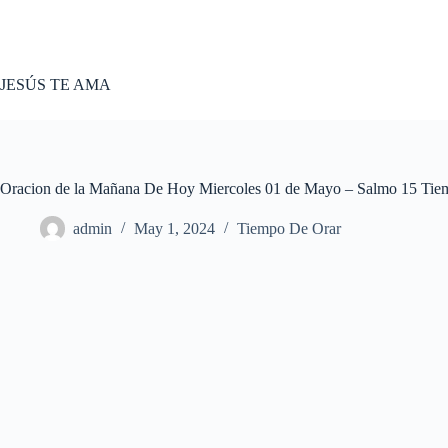
Skip
to
content
JESÚS TE AMA
Oracion de la Mañana De Hoy Miercoles 01 de Mayo – Salmo 15 Tie
admin
May 1, 2024
Tiempo De Orar