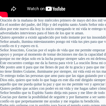
Oración de la mañana de hoy miércoles primero de mayo del dos mil ve
En el nombre del padre, del Hijo y del espíritu santo Amén Señor mío 
dios por este nuevo día hoy lo inicio entregando te mi vida te entrego
adversidades intervienes para el bien de los que te aman.
Quiero aprender a existir agradecido por todo instante por tus insonda
Señor amado, ilumina mirestaurantes pongo mi vida tus pies para que v
confío en ti y espero en ti.
Señor Jesucristo, Gracias por el soplo de vida que me permite empezar 
apoyo y porque al momento de tomar decisiones me das la capacidad de
porque no me dejas solo en la lucha porque siempre sales en mi defen
Este encuentro contigo me da la fuerza para vivir La oración llena mi 
Me postro ante ti para que me llenes de paz de tu gracia y para que me
no tiene límites Guíame, iluminame por siempre, mi vida está en tus ma
Te entrego todas las personas que amo para que las sigas guiando por cam
Dios mío, quiero que todo lo que haga en este día esté dirigido siempre
aquello que me pueda quitar la paz y que no me permite ver y apreciar 
Quiero pedirte que actúes con poder en mi vida y me hagas saber cómo 
Señor bendito que tu Espíritu Santo dirija mis pasos y me libre de todo
Gracias por darme la posibilidad de seguirte y por llamarme a ser santo 
confío en que perpetuamente me ayudas y me regalas tu bendición.
Padre mío uníjeme con tu espíritu para hacer el templo santo quiere mi