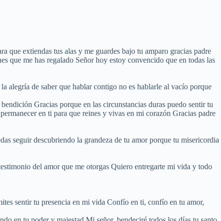
ra que extiendas tus alas y me guardes bajo tu amparo gracias padre
iones que me has regalado Señor hoy estoy convencido que en todas las
a alegría de saber que hablar contigo no es hablarle al vacío porque
bendición Gracias porque en las circunstancias duras puedo sentir tu
ermanecer en ti para que reines y vivas en mi corazón Gracias padre
edas seguir descubriendo la grandeza de tu amor porque tu misericordia
n testimonio del amor que me otorgas Quiero entregarte mi vida y todo
ites sentir tu presencia en mi vida Confío en ti, confío en tu amor,
ndo en tu poder y majestad Mi señor, bendeciré todos los días tu santo