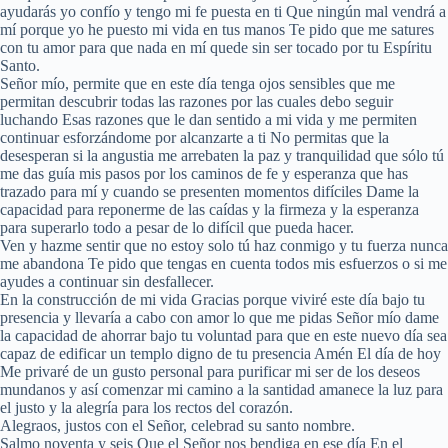
ayudarás yo confío y tengo mi fe puesta en ti Que ningún mal vendrá a
mí porque yo he puesto mi vida en tus manos Te pido que me satures
con tu amor para que nada en mí quede sin ser tocado por tu Espíritu
Santo.
Señor mío, permite que en este día tenga ojos sensibles que me
permitan descubrir todas las razones por las cuales debo seguir
luchando Esas razones que le dan sentido a mi vida y me permiten
continuar esforzándome por alcanzarte a ti No permitas que la
desesperan si la angustia me arrebaten la paz y tranquilidad que sólo tú
me das guía mis pasos por los caminos de fe y esperanza que has
trazado para mí y cuando se presenten momentos difíciles Dame la
capacidad para reponerme de las caídas y la firmeza y la esperanza
para superarlo todo a pesar de lo difícil que pueda hacer.
Ven y hazme sentir que no estoy solo tú haz conmigo y tu fuerza nunca
me abandona Te pido que tengas en cuenta todos mis esfuerzos o si me
ayudes a continuar sin desfallecer.
En la construcción de mi vida Gracias porque viviré este día bajo tu
presencia y llevaría a cabo con amor lo que me pidas Señor mío dame
la capacidad de ahorrar bajo tu voluntad para que en este nuevo día sea
capaz de edificar un templo digno de tu presencia Amén El día de hoy
Me privaré de un gusto personal para purificar mi ser de los deseos
mundanos y así comenzar mi camino a la santidad amanece la luz para
el justo y la alegría para los rectos del corazón.
Alegraos, justos con el Señor, celebrad su santo nombre.
Salmo noventa y seis Que el Señor nos bendiga en ese día En el