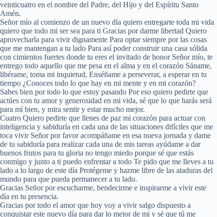
veinticuatro en el nombre del Padre, del Hijo y del Espíritu Santo
Amén.
Señor mío al comienzo de un nuevo día quiero entregarte toda mi vida
quiero que todo mi ser sea para ti Gracias por darme libertad Quiero
aprovecharla para vivir dignamente Para optar siempre por las cosas
que me mantengan a tu lado Para así poder construir una casa sólida
con cimientos fuertes donde tu eres el invitado de honor Señor mío, te
entrego todo aquello que me pesa en el alma y en el corazón Sáname,
libérame, toma mi inquietud, Enséñame a perseverar, a esperar en tu
tiempo ¿Conoces todo lo que hay en mi mente y en mi corazón?
Sabes bien por todo lo que estoy pasando Por eso quiero pedirte que
actúes con tu amor y generosidad en mi vida, sé que lo que harás será
para mí bien, y mira sentir y estar mucho mejor.
Cuatro Quiero pedirte que llenes de paz mi corazón para actuar con
inteligencia y sabiduría en cada una de las situaciones difíciles que me
toca vivir Señor por favor acompáñame en esa nueva jornada y dame
de tu sabiduría para realizar cada una de mis tareas ayúdame a dar
buenos frutos para tu gloria no tengo miedo porque sé que estás
conmigo y junto a ti puedo enfrentar a todo Te pido que me lleves a tu
lado a lo largo de este día Protégeme y hazme libre de las ataduras del
mundo para que pueda permanecer a tu lado.
Gracias Señor por escucharme, bendecirme e inspirarme a vivir este
día en tu presencia.
Gracias por todo el amor que hoy voy a vivir salgo dispuesto a
conquistar este nuevo día para dar lo mejor de mi y sé que tú me