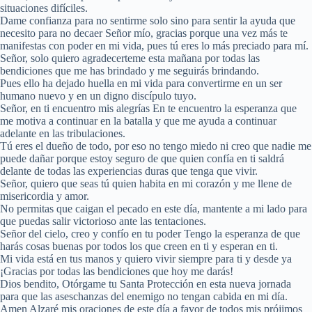
situaciones difíciles.
Dame confianza para no sentirme solo sino para sentir la ayuda que
necesito para no decaer Señor mío, gracias porque una vez más te
manifestas con poder en mi vida, pues tú eres lo más preciado para mí.
Señor, solo quiero agradecerteme esta mañana por todas las
bendiciones que me has brindado y me seguirás brindando.
Pues ello ha dejado huella en mi vida para convertirme en un ser
humano nuevo y en un digno discípulo tuyo.
Señor, en ti encuentro mis alegrías En te encuentro la esperanza que
me motiva a continuar en la batalla y que me ayuda a continuar
adelante en las tribulaciones.
Tú eres el dueño de todo, por eso no tengo miedo ni creo que nadie me
puede dañar porque estoy seguro de que quien confía en ti saldrá
delante de todas las experiencias duras que tenga que vivir.
Señor, quiero que seas tú quien habita en mi corazón y me llene de
misericordia y amor.
No permitas que caigan el pecado en este día, mantente a mi lado para
que puedas salir victorioso ante las tentaciones.
Señor del cielo, creo y confío en tu poder Tengo la esperanza de que
harás cosas buenas por todos los que creen en ti y esperan en ti.
Mi vida está en tus manos y quiero vivir siempre para ti y desde ya
¡Gracias por todas las bendiciones que hoy me darás!
Dios bendito, Otórgame tu Santa Protección en esta nueva jornada
para que las aseschanzas del enemigo no tengan cabida en mi día.
Amen Alzaré mis oraciones de este día a favor de todos mis prójimos