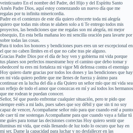
veinticuatro En el nombre del Padre, del Hijo y del Espíritu Santo
Amén Padre Dios, aquí estoy comenzando un nuevo día que me
regalas por tu infinita misericordia.
Padre en el comienzo de este día quiero ofrecerte toda mi alegría
quiero que todas mis obras te alaben solo a ti Te entrego todos mis
proyectos, las bendiciones que me regalas son mi alegría, mi mejor
obsequio, En esta bella mañana leo mi sencilla oración para lavarte por
sobre todas las cosas.
Para ti todos los honores y bendiciones pues eres un ser excepcional en
el que no caben límites en el que no cabe tras pie alguno.
Gracias Padre Dios por el día de hoy ven y gobierna mi vida porque
tus planes son perfectos muestrame hoy el camino que debo tomar y
obedeceré tu eres mi fortaleza mi vigor Mi defensa contra el enemigo
Hoy quiero darte gracias por todos los dones y las bendiciones que hay
en mi vida quiero pedirte que me llenes de fuerza y ánimo para
continuar en la lucha del día a día Quiero un señor mío que mi vida sea
un reflejo de todo el amor que conozcas en mí y así todos los hermanos
que me rodean te puedan conocer.
Señor, Sé que puedo enfrentar cualquier situación, pero te pido que
siempre estés a mi lado, pues sabes que soy débil y que sin ti no soy
capaz de vencer, Acompañame señor mío para que cuando esté a punto
de caer tú me sostengas Acompañame para que cuando vaya a fallar tú
me guíes para tomar las decisiones correctas Hoy quiero sentir que
iluminas mi vida, que estás llenando de luz todo lo oscuro que hay en
mi ser, Dame la capacidad para luchar y no desfallecer en las