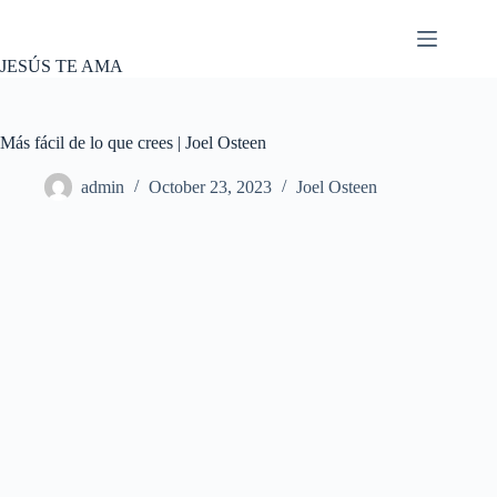
Skip
to
content
JESÚS TE AMA
Más fácil de lo que crees | Joel Osteen
admin
October 23, 2023
Joel Osteen