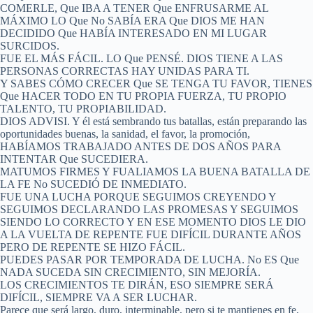
COMERLE, Que IBA A TENER Que ENFRUSARME AL
MÁXIMO LO Que No SABÍA ERA Que DIOS ME HAN
DECIDIDO Que HABÍA INTERESADO EN MI LUGAR
SURCIDOS.
FUE EL MÁS FÁCIL. LO Que PENSÉ. DIOS TIENE A LAS
PERSONAS CORRECTAS HAY UNIDAS PARA TI.
Y SABES CÓMO CRECER Que SE TENGA TU FAVOR, TIENES
Que HACER TODO EN TU PROPIA FUERZA, TU PROPIO
TALENTO, TU PROPIABILIDAD.
DIOS ADVISI. Y él está sembrando tus batallas, están preparando las
oportunidades buenas, la sanidad, el favor, la promoción,
HABÍAMOS TRABAJADO ANTES DE DOS AÑOS PARA
INTENTAR Que SUCEDIERA.
MATUMOS FIRMES Y FUALIAMOS LA BUENA BATALLA DE
LA FE No SUCEDIÓ DE INMEDIATO.
FUE UNA LUCHA PORQUE SEGUIMOS CREYENDO Y
SEGUIMOS DECLARANDO LAS PROMESAS Y SEGUIMOS
SIENDO LO CORRECTO Y EN ESE MOMENTO DIOS LE DIO
A LA VUELTA DE REPENTE FUE DIFÍCIL DURANTE AÑOS
PERO DE REPENTE SE HIZO FÁCIL.
PUEDES PASAR POR TEMPORADA DE LUCHA. No ES Que
NADA SUCEDA SIN CRECIMIENTO, SIN MEJORÍA.
LOS CRECIMIENTOS TE DIRÁN, ESO SIEMPRE SERÁ
DIFÍCIL, SIEMPRE VA A SER LUCHAR.
Parece que será largo, duro, interminable, pero si te mantienes en fe,