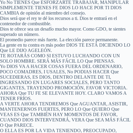
Yo No TIENES Que ESFORZARTE TRABAJAR, MANIPULAR
SIMPLEMENTE TIENES FE DIOS LO HACE POR TI DIOS
CAMBIA de opinión al miembro del consejo.
Dios será que el rey te dé los recursos a ti. Dios te entrará en el
contenedor de combustible.
Dios te ofrece sea un desafío mucho mayor. Como GDO, te sientes
superado un número.
El promedio parece más fuerte. La elección parece permanente.
La gente en tu contra es más poder DIOS TE ESTÁ DICIENDO LO
Que LE DIJO AGELEÓN.
TE ROTARÁS COMO SI ESTUVO LUCHANDO CON UN
SOLO HOMBRE. SERÁ MÁS FÁCIL LO Que PIENSAS.
Yo DIOS VA A HACER COSAS FUERA DEL ORDENARIO,
POCO COMADRES, I USALES, No PODIAS HACER Que
SUCEDIERAS, ES DIOS, DENTRO DELANTE DE TI,
INGRESANDO EN LUGARES SOCIALES, PERO TANTO
GIGANTES, TRAYENDO PROMOCIÓN, FAVOR VICTORIA.
AHORA Que TU FE SE ELEVANTE HOY. CLARO VAMOS A
TENER FRÍOS.
A VERTE AHORA TENDREMOS Que AGUANTAR, ASISTIR,
MANTENERNOS FUERTES, PERO LO Que QUIERO Que
VEAS ES Que TAMBIÉN HAY MOMENTOS DE FAVOR,
CUANDO DIOS INTERVENDRÁ, VERA Que SEA MÁS FÁCIL
O Que PARECE.
O ELLA ES POR LA VIDA TENIENDO, PREOCUPADO,