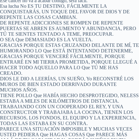
Ese cáncer no va a acabar contigo, será fácil.
Esa lucha No ES TU DESTINO, FÁCILMENTE LA
CONQUISTARÁS, UN TOQUE DEL FAVOR DE DIOS Y DE
REPENTE LAS COSAS CAMBIAN.
DE REPENTE ADICCIONES SE ROMPEN DE REPENTE
PUERTAS SE ABREN ES AUMENTO Y ABUNDANCIA, PERO
TÚ TE SIENTES TENTADO A TEME, PREOCUPAR.
O SEA Que DEMASIADO ES LA VUELTA.
GRACIAS PORQUE ESTAS CRUZANDO DELANTE DE MÍ, TE
HUMORANDO LO Que ESTÁ INTENTANDO DETENERME,
GRACIAS PORQUE VENCERÉ FÁCILMENTE, PORQUE
ENTRARÉ EN MI TIERRA PROMETIDA, PORQUE LLEGUÉ A
HACER TODO AQUELLO PARA LO Que TÚ ME HAS
CREADO.
DIOS LE DIO A LEERÍAS, UN SUEÑO, Yo RECONSTRÉ LOS
MUROS DE BIEN ESTADO DERRIVADO DURANTE
MUCHOS AÑOS.
TIENE POLLO Que HABÍA HECHO DESPROTEGIDO, NELESS
ESTABA A MILES DE KILÓMETROS DE DISTANCIA.
TRABAJANDO CON UN COOPERADO EL REY, Y UNA
CONSTRUCTOR Y TRABAJABA LA COCINA, TIENEN LOS
RECURSOS, LOS FONDOS, EL EQUIPO Y LA EXPERIENCIA,
TODAS LAS ESTABA EN SU CONTRA.
PARECE UNA SITUACIÓN IMPOSIBLE Y MUCHAS VECES
USTED PEDIERA Que HAGAS COSAS Que PARECE MÁS