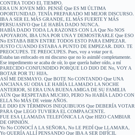
CONTRA TODO EL TIEMPO.
ERA UN JOVEN MÍO. PENSÉ Que ES MI ÚLTIMA
OPORTUNIDAD. TENÍA PREPARADO MI MEJOR DISCURSO.
IBA A SER EL MÁS GRANDE, EL MÁS FUERTE Y MÁS
PERSUASIVO Que LE HABÍA DADO NUNCA.
HABÍA DADO TODA LA RAZONES CON LA Que No NOS
APOYARON, IBA UNA POR UNA Y DEMOSTRARLE Que ESO
No ESTABA BIEN ENTRE TODOS ESTO PARA EMPEZAR.
JUSTO CUANDO ESTABA A PUNTO DE EMPEZAR. DIJO. TE
PREOCUPES. TE PREOCUPES. Pues, voy a votar por ti.
Estaba tan enfocado en mi discurso que no lo asimilé completamente.
Ese impedimento se acaba de oír, lo que quería haber oído, a mí
PARECIDO CONFUNDIDO PORQUE LO DIJO DE No, VOY A
BOTAR POR TU HIJA.
ASÍ ME DESMAYO. Que BOTE No CONTANDO Que UNA
ANCIANA SU ODIA LE HABÍA LLAMADO LA NOCHE
ANTERIOR, SI ERA UNA BUENA AMIGA DE SU FAMILIA
AÚN Que RESPETABA MUCHO, PERO No HABÍA LADO CON
ELLA No MÁS DE veinte AÑOS.
LE DIJO EN TÉRMINOS INEQUIBUJOS Que DEBERÍA VOTAR
PARA Que LEGO TUVIERA EL COMPAACENTE.
FUE ESA LLAMADA TELEFÓNICA LA Que HIZO CAMBIAR
DE OPINIÓN.
Yo No CONOCÍ A LA SEÑORA, No LE PEDÍ Que LLAMARA,
Yo QUERÍA ALLÍ PENSANDO Que IBA A SER DIFÍCIL