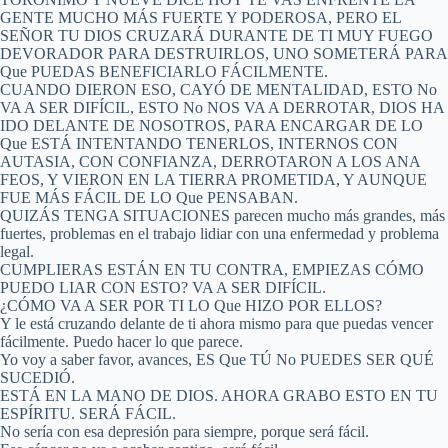
GENTE MUCHO MÁS FUERTE Y PODEROSA, PERO EL
SEÑOR TU DIOS CRUZARÁ DURANTE DE TI MUY FUEGO
DEVORADOR PARA DESTRUIRLOS, UNO SOMETERÁ PARA
Que PUEDAS BENEFICIARLO FÁCILMENTE.
CUANDO DIERON ESO, CAYÓ DE MENTALIDAD, ESTO No
VA A SER DIFÍCIL, ESTO No NOS VA A DERROTAR, DIOS HA
IDO DELANTE DE NOSOTROS, PARA ENCARGAR DE LO
Que ESTÁ INTENTANDO TENERLOS, INTERNOS CON
AUTASIA, CON CONFIANZA, DERROTARON A LOS ANA
FEOS, Y VIERON EN LA TIERRA PROMETIDA, Y AUNQUE
FUE MÁS FÁCIL DE LO Que PENSABAN.
QUIZÁS TENGA SITUACIONES parecen mucho más grandes, más
fuertes, problemas en el trabajo lidiar con una enfermedad y problema
legal.
CUMPLIERAS ESTÁN EN TU CONTRA, EMPIEZAS CÓMO
PUEDO LIAR CON ESTO? VA A SER DIFÍCIL.
¿CÓMO VA A SER POR TI LO Que HIZO POR ELLOS?
Y le está cruzando delante de ti ahora mismo para que puedas vencer
fácilmente. Puedo hacer lo que parece.
Yo voy a saber favor, avances, ES Que TÚ No PUEDES SER QUÉ
SUCEDIÓ.
ESTÁ EN LA MANO DE DIOS. AHORA GRABO ESTO EN TU
ESPÍRITU. SERÁ FÁCIL.
No sería con esa depresión para siempre, porque será fácil.