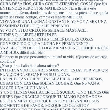
CURA DESAFÍOS, CURA CONTRATIEMPOS, COSAS Que No
ENTIENDES PERO SI SE MATILES EN FE, a llegar a este
momento de favor, donde dios de repente abre una puerta, hace que la
gente sea buena contigo, cambia el reporte MÉDICO.
VOY A SER UNA LUCHA CONSTANTE. Yo VOY A SER UNA
FASCINDAD DE LO Que HE PENSADO.
Yo VOY Y SI LO CREO, No SE HACE MÁS FÁCIL.
TIENES Que LIBERARTE UN FE.
PUEDO DECIRTE SI ESTÁS TEMIENDO LAS COSAS
CONVERCIDO Que LA LUCHA ES PERMANENTE.
VA A SER TAN DIFÍCIL LOGRAR MI SUEÑO, DIFÍCIL CREAR
A MI HIJO, difícil estar bien.
Entonces tu propio pensamiento limitará tu vida. ¿Quieres de acuerdo
con Dios?
¿Y su padre el año de ti ahora mismo?
INTERESANDO LUGARES SONSIVOS, ESTAS POR VER Que
EL ALCOHOL SE CANE ES SU LUGAR.
LAS PUERTAS CORRECTAS SE ABREN, LOS RECURSOS,
COSAS CON LAS Que SOLÍAN LUCHAR, Que No VAN A
HACER UNA LUCHA MÁS.
Y UNO TIENES Que HACER QUÉ SUCEDE, UNO TIENES Que
CREER Que GRACIAS PORQUE TU MANO BONDADOSA
ESTÁ EN MI VIDA, PORQUE ESTOY LLEGANDO ESOS
MOMENTOS DE FAVOR, PORQUE LO Que ESTOY
OFRENTANDO ES Que ERA MÁS FÁCIL DE LO Que PARECE.