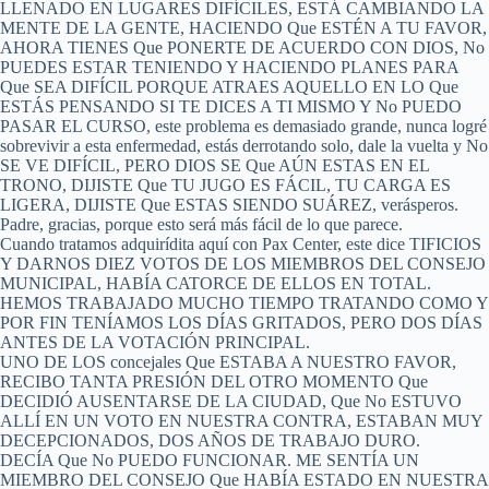
LLENADO EN LUGARES DIFÍCILES, ESTÁ CAMBIANDO LA
MENTE DE LA GENTE, HACIENDO Que ESTÉN A TU FAVOR,
AHORA TIENES Que PONERTE DE ACUERDO CON DIOS, No
PUEDES ESTAR TENIENDO Y HACIENDO PLANES PARA
Que SEA DIFÍCIL PORQUE ATRAES AQUELLO EN LO Que
ESTÁS PENSANDO SI TE DICES A TI MISMO Y No PUEDO
PASAR EL CURSO, este problema es demasiado grande, nunca logré
sobrevivir a esta enfermedad, estás derrotando solo, dale la vuelta y No
SE VE DIFÍCIL, PERO DIOS SE Que AÚN ESTAS EN EL
TRONO, DIJISTE Que TU JUGO ES FÁCIL, TU CARGA ES
LIGERA, DIJISTE Que ESTAS SIENDO SUÁREZ, verásperos.
Padre, gracias, porque esto será más fácil de lo que parece.
Cuando tratamos adquirídita aquí con Pax Center, este dice TIFICIOS
Y DARNOS DIEZ VOTOS DE LOS MIEMBROS DEL CONSEJO
MUNICIPAL, HABÍA CATORCE DE ELLOS EN TOTAL.
HEMOS TRABAJADO MUCHO TIEMPO TRATANDO COMO Y
POR FIN TENÍAMOS LOS DÍAS GRITADOS, PERO DOS DÍAS
ANTES DE LA VOTACIÓN PRINCIPAL.
UNO DE LOS concejales Que ESTABA A NUESTRO FAVOR,
RECIBO TANTA PRESIÓN DEL OTRO MOMENTO Que
DECIDIÓ AUSENTARSE DE LA CIUDAD, Que No ESTUVO
ALLÍ EN UN VOTO EN NUESTRA CONTRA, ESTABAN MUY
DECEPCIONADOS, DOS AÑOS DE TRABAJO DURO.
DECÍA Que No PUEDO FUNCIONAR. ME SENTÍA UN
MIEMBRO DEL CONSEJO Que HABÍA ESTADO EN NUESTRA