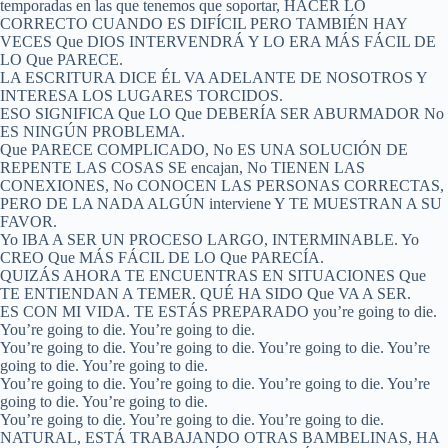
temporadas en las que tenemos que soportar, HACER LO
CORRECTO CUANDO ES DIFÍCIL PERO TAMBIÉN HAY
VECES Que DIOS INTERVENDRÁ Y LO ERA MÁS FÁCIL DE
LO Que PARECE.
LA ESCRITURA DICE ÉL VA ADELANTE DE NOSOTROS Y
INTERESA LOS LUGARES TORCIDOS.
ESO SIGNIFICA Que LO Que DEBERÍA SER ABURMADOR No
ES NINGÚN PROBLEMA.
Que PARECE COMPLICADO, No ES UNA SOLUCIÓN DE
REPENTE LAS COSAS SE encajan, No TIENEN LAS
CONEXIONES, No CONOCEN LAS PERSONAS CORRECTAS,
PERO DE LA NADA ALGÚN interviene Y TE MUESTRAN A SU
FAVOR.
Yo IBA A SER UN PROCESO LARGO, INTERMINABLE. Yo
CREO Que MÁS FÁCIL DE LO Que PARECÍA.
QUIZÁS AHORA TE ENCUENTRAS EN SITUACIONES Que
TE ENTIENDAN A TEMER. QUÉ HA SIDO Que VA A SER.
ES CON MI VIDA. TE ESTÁS PREPARADO you’re going to die.
You’re going to die. You’re going to die.
You’re going to die. You’re going to die. You’re going to die. You’re
going to die. You’re going to die.
You’re going to die. You’re going to die. You’re going to die. You’re
going to die. You’re going to die.
You’re going to die. You’re going to die. You’re going to die.
NATURAL, ESTÁ TRABAJANDO OTRAS BAMBELINAS, HA