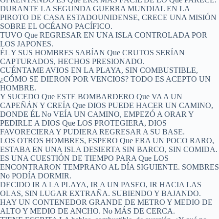
DURANTE LA SEGUNDA GUERRA MUNDIAL EN LA
PIROTO DE CASA ESTADOUNIDENSE, CRECE UNA MISIÓN
SOBRE EL OCÉANO PACÍFICO.
TUVO Que REGRESAR EN UNA ISLA CONTROLADA POR
LOS JAPONES.
ÉL Y SUS HOMBRES SABÍAN Que CRUTOS SERÍAN
CAPTURADOS, HECHOS PRESIONADO.
CUÉNTAME AVIOS EN LA PLAYA, SIN COMBUSTIBLE,
¿CÓMO SE DIERON POR VENCIOS? TODO ES ACEPTO UN
HOMBRE.
Y SUCEDO Que ESTE BOMBARDERO Que VA A UN
CAPEÑÁN Y CREÍA Que DIOS PUEDE HACER UN CAMINO,
DONDE ÉL No VEÍA UN CAMINO, EMPEZÓ A ORAR Y
PEDIRLE A DIOS Que LOS PROTEGIERA, DIOS
FAVORECIERA Y PUDIERA REGRESAR A SU BASE.
LOS OTROS HOMBRES, ESPERO Que ERA UN POCO RARO,
ESTABA EN UNA ISLA DESIERTA SIN BARCO, SIN COMIDA.
ES UNA CUESTIÓN DE TIEMPO PARA Que LOS
ENCONTRARON TEMPRANO AL DÍA SIGUIENTE. SOMBRES
No PODÍA DORMIR.
DECIDO IR A LA PLAYA, IR A UN PASEO, IR HACIA LAS
OLAS, SIN LUGAR EXTRAÑA. SUBIENDO Y BAJANDO.
HAY UN CONTENEDOR GRANDE DE METRO Y MEDIO DE
ALTO Y MEDIO DE ANCHO. No MÁS DE CERCA.