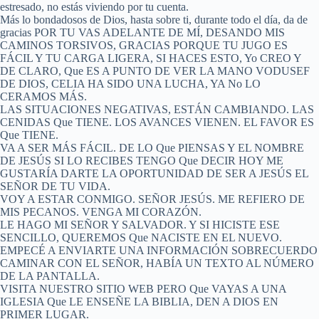
estresado, no estás viviendo por tu cuenta.
Más lo bondadosos de Dios, hasta sobre ti, durante todo el día, da de
gracias POR TU VAS ADELANTE DE MÍ, DESANDO MIS
CAMINOS TORSIVOS, GRACIAS PORQUE TU JUGO ES
FÁCIL Y TU CARGA LIGERA, SI HACES ESTO, Yo CREO Y
DE CLARO, Que ES A PUNTO DE VER LA MANO VODUSEF
DE DIOS, CELIA HA SIDO UNA LUCHA, YA No LO
CERAMOS MÁS.
LAS SITUACIONES NEGATIVAS, ESTÁN CAMBIANDO. LAS
CENIDAS Que TIENE. LOS AVANCES VIENEN. EL FAVOR ES
Que TIENE.
VA A SER MÁS FÁCIL. DE LO Que PIENSAS Y EL NOMBRE
DE JESÚS SI LO RECIBES TENGO Que DECIR HOY ME
GUSTARÍA DARTE LA OPORTUNIDAD DE SER A JESÚS EL
SEÑOR DE TU VIDA.
VOY A ESTAR CONMIGO. SEÑOR JESÚS. ME REFIERO DE
MIS PECANOS. VENGA MI CORAZÓN.
LE HAGO MI SEÑOR Y SALVADOR. Y SI HICISTE ESE
SENCILLO, QUEREMOS Que NACISTE EN EL NUEVO.
EMPECÉ A ENVIARTE UNA INFORMACIÓN SOBRECUERDO
CAMINAR CON EL SEÑOR, HABÍA UN TEXTO AL NÚMERO
DE LA PANTALLA.
VISITA NUESTRO SITIO WEB PERO Que VAYAS A UNA
IGLESIA Que LE ENSEÑE LA BIBLIA, DEN A DIOS EN
PRIMER LUGAR.