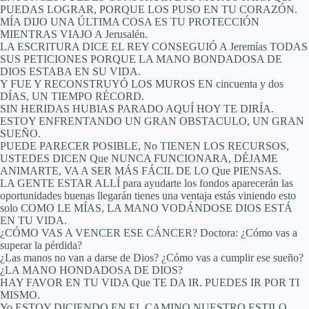
PUEDAS LOGRAR, PORQUE LOS PUSO EN TU CORAZÓN.
MÍA DIJO UNA ÚLTIMA COSA ES TU PROTECCIÓN
MIENTRAS VIAJO A Jerusalén.
LA ESCRITURA DICE EL REY CONSEGUIÓ A Jeremías TODAS
SUS PETICIONES PORQUE LA MANO BONDADOSA DE
DIOS ESTABA EN SU VIDA.
Y FUE Y RECONSTRUYÓ LOS MUROS EN cincuenta y dos
DÍAS, UN TIEMPO RÉCORD.
SIN HERIDAS HUBIAS PARADO AQUÍ HOY TE DIRÍA.
ESTOY ENFRENTANDO UN GRAN OBSTACULO, UN GRAN
SUEÑO.
PUEDE PARECER POSIBLE, No TIENEN LOS RECURSOS,
USTEDES DICEN Que NUNCA FUNCIONARA, DÉJAME
ANIMARTE, VA A SER MÁS FÁCIL DE LO Que PIENSAS.
LA GENTE ESTAR ALLÍ para ayudarte los fondos aparecerán las
oportunidades buenas llegarán tienes una ventaja estás viniendo esto
solo COMO LE MÍAS, LA MANO VODÁNDOSE DIOS ESTÁ
EN TU VIDA.
¿CÓMO VAS A VENCER ESE CÁNCER? Doctora: ¿Cómo vas a
superar la pérdida?
¿Las manos no van a darse de Dios? ¿Cómo vas a cumplir ese sueño?
¿LA MANO HONDADOSA DE DIOS?
HAY FAVOR EN TU VIDA Que TE DA IR. PUEDES IR POR TI
MISMO.
Yo ESTOY DICIENDO EN EL CAMINO NUESTRO ESTILO,