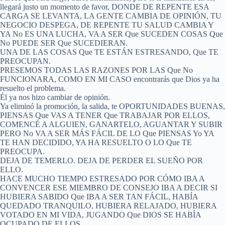
llegará justo un momento de favor, DONDE DE REPENTE ESA
CARGA SE LEVANTA, LA GENTE CAMBIA DE OPINIÓN, TU
NEGOCIO DESPEGA, DE REPENTE TU SALUD CAMBIA Y
YA No ES UNA LUCHA, VA A SER Que SUCEDEN COSAS Que
No PUEDE SER Que SUCEDIERAN.
UNA DE LAS COSAS Que TE ESTÁN ESTRESANDO, Que TE
PREOCUPAN.
PRESEMOS TODAS LAS RAZONES POR LAS Que No
FUNCIONARA, COMO EN MI CASO encontrarás que Dios ya ha
resuelto el problema.
Él ya nos hizo cambiar de opinión.
Ya eliminó la promoción, la salida, te OPORTUNIDADES BUENAS,
PIENSAS Que VAS A TENER Que TRABAJAR POR ELLOS,
COMENCÉ A ALGUIEN, GANARTELO, AGUANTAR Y SUBIR
PERO No VA A SER MÁS FÁCIL DE LO Que PIENSAS Yo YA
TE HAN DECIDIDO, YA HA RESUELTO O LO Que TE
PREOCUPA.
DEJA DE TEMERLO. DEJA DE PERDER EL SUEÑO POR
ELLO.
HACE MUCHO TIEMPO ESTRESADO POR CÓMO IBA A
CONVENCER ESE MIEMBRO DE CONSEJO IBA A DECIR SI
HUBIERA SABIDO Que IBA A SER TAN FÁCIL, HABÍA
QUEDADO TRANQUILO, HUBIERA RELAJADO, HUBIERA
VOTADO EN MI VIDA, JUGANDO Que DIOS SE HABÍA
OCUPADO DE ELLOS.