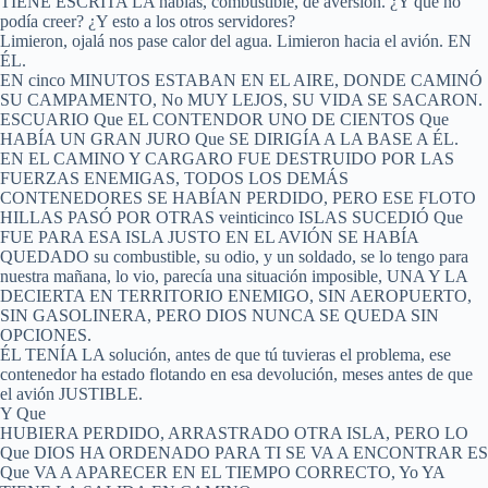
TIENE ESCRITA LA hablas, combustible, de aversión. ¿Y qué no
podía creer? ¿Y esto a los otros servidores?
Limieron, ojalá nos pase calor del agua. Limieron hacia el avión. EN
ÉL.
EN cinco MINUTOS ESTABAN EN EL AIRE, DONDE CAMINÓ
SU CAMPAMENTO, No MUY LEJOS, SU VIDA SE SACARON.
ESCUARIO Que EL CONTENDOR UNO DE CIENTOS Que
HABÍA UN GRAN JURO Que SE DIRIGÍA A LA BASE A ÉL.
EN EL CAMINO Y CARGARO FUE DESTRUIDO POR LAS
FUERZAS ENEMIGAS, TODOS LOS DEMÁS
CONTENEDORES SE HABÍAN PERDIDO, PERO ESE FLOTO
HILLAS PASÓ POR OTRAS veinticinco ISLAS SUCEDIÓ Que
FUE PARA ESA ISLA JUSTO EN EL AVIÓN SE HABÍA
QUEDADO su combustible, su odio, y un soldado, se lo tengo para
nuestra mañana, lo vio, parecía una situación imposible, UNA Y LA
DECIERTA EN TERRITORIO ENEMIGO, SIN AEROPUERTO,
SIN GASOLINERA, PERO DIOS NUNCA SE QUEDA SIN
OPCIONES.
ÉL TENÍA LA solución, antes de que tú tuvieras el problema, ese
contenedor ha estado flotando en esa devolución, meses antes de que
el avión JUSTIBLE.
Y Que
HUBIERA PERDIDO, ARRASTRADO OTRA ISLA, PERO LO
Que DIOS HA ORDENADO PARA TI SE VA A ENCONTRAR ES
Que VA A APARECER EN EL TIEMPO CORRECTO, Yo YA