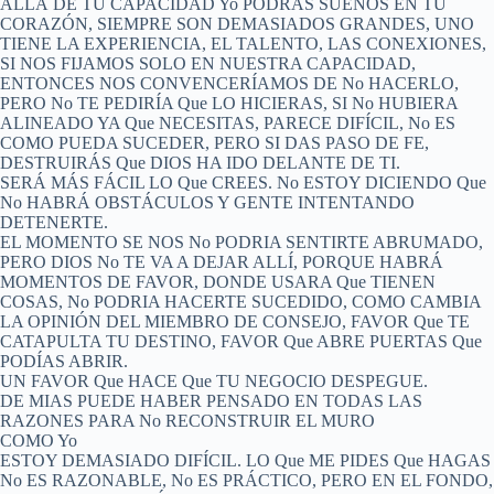
ALLÁ DE TU CAPACIDAD Yo PODRÁS SUEÑOS EN TU
CORAZÓN, SIEMPRE SON DEMASIADOS GRANDES, UNO
TIENE LA EXPERIENCIA, EL TALENTO, LAS CONEXIONES,
SI NOS FIJAMOS SOLO EN NUESTRA CAPACIDAD,
ENTONCES NOS CONVENCERÍAMOS DE No HACERLO,
PERO No TE PEDIRÍA Que LO HICIERAS, SI No HUBIERA
ALINEADO YA Que NECESITAS, PARECE DIFÍCIL, No ES
COMO PUEDA SUCEDER, PERO SI DAS PASO DE FE,
DESTRUIRÁS Que DIOS HA IDO DELANTE DE TI.
SERÁ MÁS FÁCIL LO Que CREES. No ESTOY DICIENDO Que
No HABRÁ OBSTÁCULOS Y GENTE INTENTANDO
DETENERTE.
EL MOMENTO SE NOS No PODRIA SENTIRTE ABRUMADO,
PERO DIOS No TE VA A DEJAR ALLÍ, PORQUE HABRÁ
MOMENTOS DE FAVOR, DONDE USARA Que TIENEN
COSAS, No PODRIA HACERTE SUCEDIDO, COMO CAMBIA
LA OPINIÓN DEL MIEMBRO DE CONSEJO, FAVOR Que TE
CATAPULTA TU DESTINO, FAVOR Que ABRE PUERTAS Que
PODÍAS ABRIR.
UN FAVOR Que HACE Que TU NEGOCIO DESPEGUE.
DE MIAS PUEDE HABER PENSADO EN TODAS LAS
RAZONES PARA No RECONSTRUIR EL MURO
COMO Yo
ESTOY DEMASIADO DIFÍCIL. LO Que ME PIDES Que HAGAS
No ES RAZONABLE, No ES PRÁCTICO, PERO EN EL FONDO,