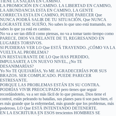
TIENE LA SALIDA EN CAMINO.
LA PROMOCIÓN EN CAMINO. LA LIBERTAD EN CAMINO,
LA ABUNDANCIA ESTA EN CAMINO, LA GENTE
CORRECTA ESTA EN CAMINO, PUEDE PARECER Que
NUNCA PODRÁ SALIR DE TU SITUACIÓN, Que NUNCA
LOGRASTE ESE SUEÑO, No sabes lo que uno está tramando, no
sabes lo que ya está en camino.
No va a ser tan difícil como piensas, no va a tomar tanto tiempo como
PARECE, DIOS VA DELANTE DE TI, REGRESANDO EN
LUGARES TORSIVOS.
SI PUDIERAS VER LO Que ESTÁ TRAYENDO. ¿CÓMO VA LA
VUELTA AL PROBLEMA?
UN RESTAURANTE DE LO Que HAS PERDIDO,
IMPULSARTE A UN NUEVO NIVEL, ¿No TE
DESANIMARÍAS?
Yo No TE QUEJARÍAS, Yo ME AGRADECERÍAS POR SUS
BRAZOS. SER COMPLICADO. PUEDE PARECER
ESTRESANTE.
PORQUE LAS PROBLEMAS ESTÁN EN SU CONTRA.
PODRÍAS VIVIR PREOCUPADO pero tienes que seguir
recordándotelo, va a ser más fácil de lo que piensas, Dios tiene el
control, están peleando tu batallas, sus planes para ti son para bien, el
es más grande que la enfermedad, más grande que los problemas, más
poderoso, LO Que ESTÁ INTENTANDO DETENERTE.
EN LA ESCRITURA EN ESOS trescientos HOMBRES SE