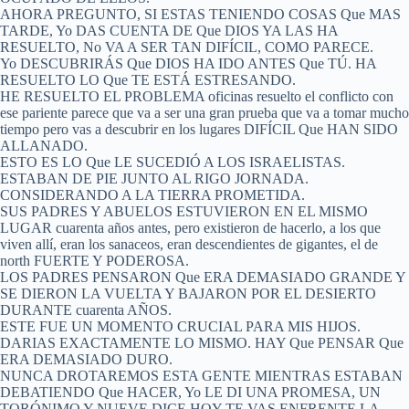
AHORA PREGUNTO, SI ESTAS TENIENDO COSAS Que MAS
TARDE, Yo DAS CUENTA DE Que DIOS YA LAS HA
RESUELTO, No VA A SER TAN DIFÍCIL, COMO PARECE.
Yo DESCUBRIRÁS Que DIOS HA IDO ANTES Que TÚ. HA
RESUELTO LO Que TE ESTÁ ESTRESANDO.
HE RESUELTO EL PROBLEMA oficinas resuelto el conflicto con
ese pariente parece que va a ser una gran prueba que va a tomar mucho
tiempo pero vas a descubrir en los lugares DIFÍCIL Que HAN SIDO
ALLANADO.
ESTO ES LO Que LE SUCEDIÓ A LOS ISRAELISTAS.
ESTABAN DE PIE JUNTO AL RIGO JORNADA.
CONSIDERANDO A LA TIERRA PROMETIDA.
SUS PADRES Y ABUELOS ESTUVIERON EN EL MISMO
LUGAR cuarenta años antes, pero existieron de hacerlo, a los que
viven allí, eran los sanaceos, eran descendientes de gigantes, el de
north FUERTE Y PODEROSA.
LOS PADRES PENSARON Que ERA DEMASIADO GRANDE Y
SE DIERON LA VUELTA Y BAJARON POR EL DESIERTO
DURANTE cuarenta AÑOS.
ESTE FUE UN MOMENTO CRUCIAL PARA MIS HIJOS.
DARIAS EXACTAMENTE LO MISMO. HAY Que PENSAR Que
ERA DEMASIADO DURO.
NUNCA DROTAREMOS ESTA GENTE MIENTRAS ESTABAN
DEBATIENDO Que HACER, Yo LE DI UNA PROMESA, UN
TORÓNIMO Y NUEVE DICE HOY TE VAS ENFRENTE LA