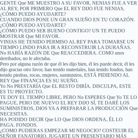
GENTE Que ME MUESTRO A SU FAVOR, NENIAS FUE A VER
AL REY, POR PRIMERO Que EL REY DIJO FUE NENIAS,
¿CÓMO PUEDO AYUDARTE?
CUANDO DIOS PONE UN GRAN SUEÑO EN TU CORAZÓN.
¿CÓMO PUEDO AYUDARTE?
¿CÓMO PUEDO SER BUENO CONTIGO? UN TE PUEDO
MOSTRAR Que MI FAVOR.
VINIAS HE TENIDO PERMISO AL REY PARA TOMARSE UN
TIEMPO LINDO PARA IR A RECONSTRUIR LA DURAÑAS.
No HABÍA RAZÓN DE Que REACCEDIERA. COMO unos
derribados, no le afectaba.
Pero por alguna razón de que él les dijo bien, él les puede decir, él les
dijo gracias otro favor, han tenido materiales, han tenido fondos, han
tenido piedras, rocas, mujeres, suministros, ESTÁ PIDIENDO AL
REY Que FINANCIA ES SU SUEÑO.
Yo No PRESTARÍA Que EL RESTO DIRÍA. DISCULPA, ESTE
ES TU PROYECTO.
TE DOY EL TIEMPO LIBRE, PERO No ESPERES Que Yo TE LO
PAGUE, PERO DE NUEVO EL REY DIJO SÍ, TE DARÉ LOS
SUMINISTROS, DIOS YA A PREPARAR LA PRODUCCIÓN Que
NECESITAS.
HA PODIDO DECIR Que LO Que DIOS ORDENA, ÉL LO
PAGA. FONDOS.
¿COMO PUDIERAS EMPEZAR MI NEGOCIO? COSTEUIR EL
SEÑOR FANATORIO, JUGARTE UN PRESENTARIO MÁS