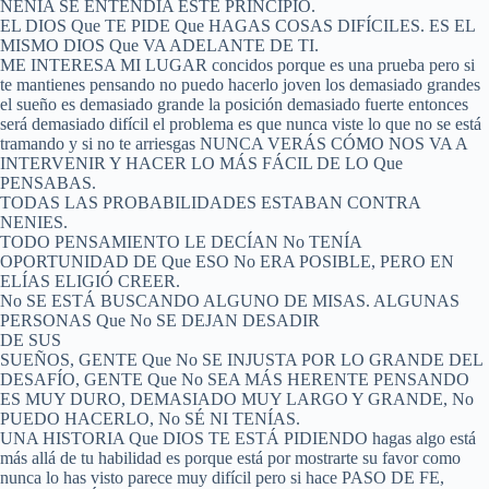
NENIA SE ENTENDÍA ESTE PRINCIPIO.
EL DIOS Que TE PIDE Que HAGAS COSAS DIFÍCILES. ES EL
MISMO DIOS Que VA ADELANTE DE TI.
ME INTERESA MI LUGAR concidos porque es una prueba pero si
te mantienes pensando no puedo hacerlo joven los demasiado grandes
el sueño es demasiado grande la posición demasiado fuerte entonces
será demasiado difícil el problema es que nunca viste lo que no se está
tramando y si no te arriesgas NUNCA VERÁS CÓMO NOS VA A
INTERVENIR Y HACER LO MÁS FÁCIL DE LO Que
PENSABAS.
TODAS LAS PROBABILIDADES ESTABAN CONTRA
NENIES.
TODO PENSAMIENTO LE DECÍAN No TENÍA
OPORTUNIDAD DE Que ESO No ERA POSIBLE, PERO EN
ELÍAS ELIGIÓ CREER.
No SE ESTÁ BUSCANDO ALGUNO DE MISAS. ALGUNAS
PERSONAS Que No SE DEJAN DESADIR
DE SUS
SUEÑOS, GENTE Que No SE INJUSTA POR LO GRANDE DEL
DESAFÍO, GENTE Que No SEA MÁS HERENTE PENSANDO
ES MUY DURO, DEMASIADO MUY LARGO Y GRANDE, No
PUEDO HACERLO, No SÉ NI TENÍAS.
UNA HISTORIA Que DIOS TE ESTÁ PIDIENDO hagas algo está
más allá de tu habilidad es porque está por mostrarte su favor como
nunca lo has visto parece muy difícil pero si hace PASO DE FE,