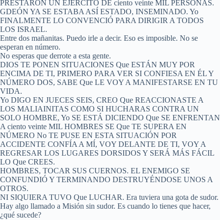
PRESTARON UN EJÉRCITO DE ciento veinte MIL PERSONAS.
GDEÓN YA SE ESTABA ASÍ ESTADO, INSEMINADO. Yo
FINALMENTE LO CONVENCIÓ PARA DIRIGIR A TODOS
LOS ISRAEL.
Entre dos mañanitas. Puedo irle a decir. Eso es imposible. No se
esperan en número.
No esperas que derrote a esta gente.
DIOS TE PONEN SITUACIONES Que ESTÁN MUY POR
ENCIMA DE TI, PRIMERO PARA VER SI CONFIESA EN ÉL Y
NÚMERO DOS, SABE Que LE VOY A MANIFESTARSE EN TU
VIDA.
Yo DIGO EN JUECES SEIS, CREO Que REACCIONASTE A
LOS MALIAINITAS COMO SI HUCHARAS CONTRA UN
SOLO HOMBRE, Yo SE ESTÁ DICIENDO Que SE ENFRENTAN
A ciento veinte MIL HOMBRES SE Que TE SUPERA EN
NÚMERO No TE PUSE EN ESTA SITUACIÓN POR
ACCIDENTE CONFÍA A MÍ, VOY DELANTE DE TI, VOY A
REGRESAR LOS LUGARES DORSIDOS Y SERÁ MÁS FÁCIL
LO Que CREES.
HOMBRES, TOCAR SUS CUERNOS. EL ENEMIGO SE
CONFUNDIÓ Y TERMINANDO DESTRUYÉNDOSE UNOS A
OTROS.
NI SIQUIERA TUVO Que LUCHAR. Era tuviera una gota de sudor.
Hay algo llamado a Misión sin sudor. Es cuando lo tienes que hacer,
¿qué sucede?