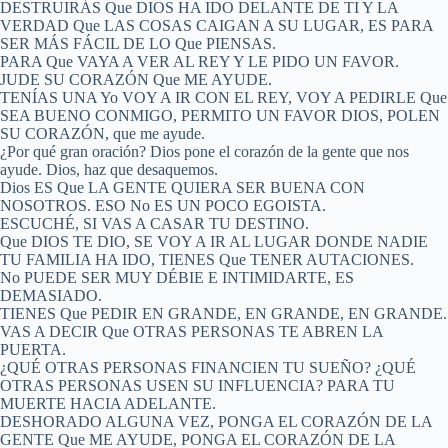
DESTRUIRÁS Que DIOS HA IDO DELANTE DE TI Y LA
VERDAD Que LAS COSAS CAIGAN A SU LUGAR, ES PARA
SER MÁS FÁCIL DE LO Que PIENSAS.
PARA Que VAYA A VER AL REY Y LE PIDO UN FAVOR.
JUDE SU CORAZÓN Que ME AYUDE.
TENÍAS UNA Yo VOY A IR CON EL REY, VOY A PEDIRLE Que
SEA BUENO CONMIGO, PERMITO UN FAVOR DIOS, POLEN
SU CORAZÓN, que me ayude.
¿Por qué gran oración? Dios pone el corazón de la gente que nos
ayude. Dios, haz que desaquemos.
Dios ES Que LA GENTE QUIERA SER BUENA CON
NOSOTROS. ESO No ES UN POCO EGOISTA.
ESCUCHÉ, SI VAS A CASAR TU DESTINO.
Que DIOS TE DIO, SE VOY A IR AL LUGAR DONDE NADIE
TU FAMILIA HA IDO, TIENES Que TENER AUTACIONES.
No PUEDE SER MUY DÉBIE E INTIMIDARTE, ES
DEMASIADO.
TIENES Que PEDIR EN GRANDE, EN GRANDE, EN GRANDE.
VAS A DECIR Que OTRAS PERSONAS TE ABREN LA
PUERTA.
¿QUÉ OTRAS PERSONAS FINANCIEN TU SUEÑO? ¿QUÉ
OTRAS PERSONAS USEN SU INFLUENCIA? PARA TU
MUERTE HACIA ADELANTE.
DESHORADO ALGUNA VEZ, PONGA EL CORAZÓN DE LA
GENTE Que ME AYUDE, PONGA EL CORAZÓN DE LA