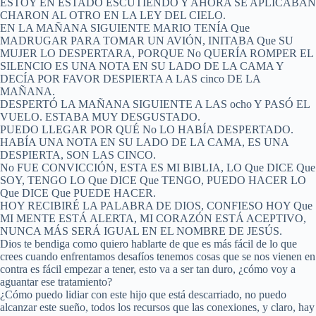
ESTOY EN ESTADO ESCUTIENDO Y AHORA SE APLICABAN
CHARON AL OTRO EN LA LEY DEL CIELO.
EN LA MAÑANA SIGUIENTE MARIO TENÍA Que
MADRUGAR PARA TOMAR UN AVIÓN, INITABA Que SU
MUJER LO DESPERTARA, PORQUE No QUERÍA ROMPER EL
SILENCIO ES UNA NOTA EN SU LADO DE LA CAMA Y
DECÍA POR FAVOR DESPIERTA A LAS cinco DE LA
MAÑANA.
DESPERTÓ LA MAÑANA SIGUIENTE A LAS ocho Y PASÓ EL
VUELO. ESTABA MUY DESGUSTADO.
PUEDO LLEGAR POR QUÉ No LO HABÍA DESPERTADO.
HABÍA UNA NOTA EN SU LADO DE LA CAMA, ES UNA
DESPIERTA, SON LAS CINCO.
No FUE CONVICCIÓN, ESTA ES MI BIBLIA, LO Que DICE Que
SOY, TENGO LO Que DICE Que TENGO, PUEDO HACER LO
Que DICE Que PUEDE HACER.
HOY RECIBIRÉ LA PALABRA DE DIOS, CONFIESO HOY Que
MI MENTE ESTÁ ALERTA, MI CORAZÓN ESTÁ ACEPTIVO,
NUNCA MÁS SERÁ IGUAL EN EL NOMBRE DE JESÚS.
Dios te bendiga como quiero hablarte de que es más fácil de lo que
crees cuando enfrentamos desafíos tenemos cosas que se nos vienen en
contra es fácil empezar a tener, esto va a ser tan duro, ¿cómo voy a
aguantar ese tratamiento?
¿Cómo puedo lidiar con este hijo que está descarriado, no puedo
alcanzar este sueño, todos los recursos que las conexiones, y claro, hay