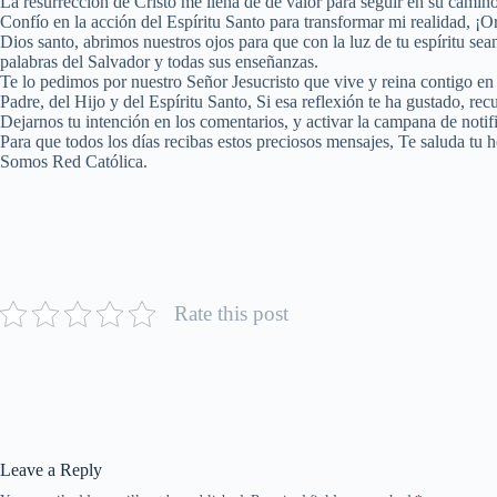
La resurrección de Cristo me llena de de valor para seguir en su camin
Confío en la acción del Espíritu Santo para transformar mi realidad, ¡
Dios santo, abrimos nuestros ojos para que con la luz de tu espíritu se
palabras del Salvador y todas sus enseñanzas.
Te lo pedimos por nuestro Señor Jesucristo que vive y reina contigo en
Padre, del Hijo y del Espíritu Santo, Si esa reflexión te ha gustado, recu
Dejarnos tu intención en los comentarios, y activar la campana de notif
Para que todos los días recibas estos preciosos mensajes, Te saluda tu
Somos Red Católica.
Rate this post
Leave a Reply