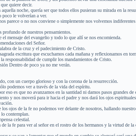
que quiere decir.
 aquella noche, quería ser que todos ellos pusieran su mirada en la resu
 poco le volverían a ver.
s parece o no nos conviene o simplemente nos volvemos indiferentes a
ás profundo de nuestros pensamientos.
te el mensaje del evangelio y todo lo que allí se nos encomienda.
comendaciones del Señor.
abra de la cruz y el padecimiento de Cristo.
agrada escritura que escuchamos cada mañana y reflexionamos en torno a
 la responsabilidad de cumplir los mandamientos de Cristo.
esión Dentro de poco ya no me verán.
.
ado, con un cuerpo glorioso y con la corona de la resurrección.
ólo podemos ver a través de la vida del espíritu.
y por eso es que no avanzamos en la santidad ni damos pasos grandes de
nto y nos moverá para ir hacia el padre y nos dará los ojos espirituales p
vación.
s ojos de la fe no podemos ver delante de nosotros, hallando nuestro c
y lo contemplan.
pensa celestial.
de la fe para ver al señor en el rostro de los hermanos y la virtud de la
llorar y se van a lamentar que el mundo en cambio se alegrará será una d