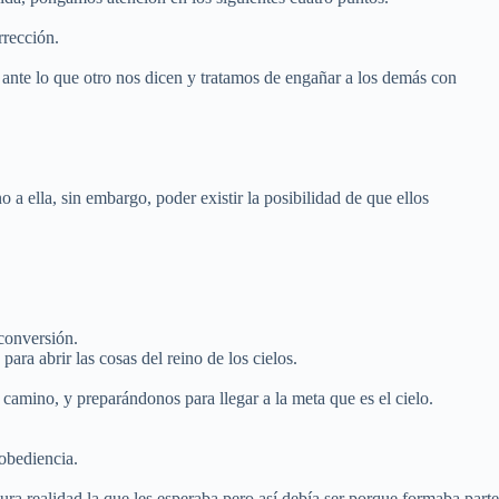
rrección.
nte lo que otro nos dicen y tratamos de engañar a los demás con
 ella, sin embargo, poder existir la posibilidad de que ellos
 conversión.
ara abrir las cosas del reino de los cielos.
amino, y preparándonos para llegar a la meta que es el cielo.
 obediencia.
ura realidad la que les esperaba pero así debía ser porque formaba parte