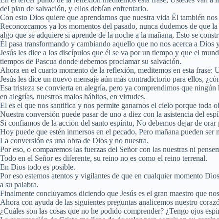
del plan de salvación, y ellos debían enfrentarlo.
Con esto Dios quiere que aprendamos que nuestra vida Él también nos p
Reconozcamos ya los momentos del pasado, nunca dudemos de que la volu
algo que se adquiere si aprende de la noche a la mañana, Esto se con
Él pasa transformando y cambiando aquello que no nos acerca a Dios 
Jesús les dice a los discípulos que él se va por un tiempo y que el mu
tiempos de Pascua donde debemos proclamar su salvación.
Ahora en el cuarto momento de la reflexión, meditemos en esta frase: Ust
Jesús les dice un nuevo mensaje aún más contradictorio para ellos, ¿cóm
Esa tristeza se convierta en alegría, pero ya comprendimos que ningún 
en alegrías, nuestros malos hábitos, en virtudes.
El es el que nos santifica y nos permite ganarnos el cielo porque toda
Nuestra conversión puede pasar de uno a diez con la asistencia del espí
Si confiamos de la acción del santo espíritu, No debemos dejar de orar p
Hoy puede que estén inmersos en el pecado, Pero mañana pueden ser má
La conversión es una obra de Dios y no nuestra.
Por eso, o comparemos las fuerzas del Señor con las nuestras ni pensem
Todo en el Señor es diferente, su reino no es como el reino terrenal.
En Dios todo es posible.
Por eso estemos atentos y vigilantes de que en cualquier momento Dios
a su palabra.
Finalmente concluyamos diciendo que Jesús es el gran maestro que nos 
Ahora con ayuda de las siguientes preguntas analicemos nuestro corazón
¿Cuáles son las cosas que no he podido comprender? ¿Tengo ojos espiri