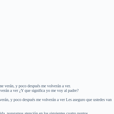
 me verán, y poco después me volverán a ver.
verán a ver ¿Y que significa yo me voy al padre?
me verán, y poco después me volverán a ver Les aseguro que ustedes van
ida, pongamos atención en los siguientes cuatro puntos.