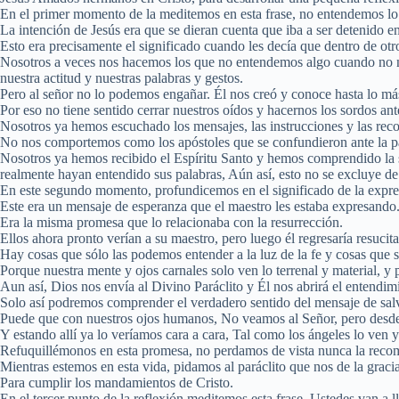
En el primer momento de la meditemos en esta frase, no entendemos lo 
La intención de Jesús era que se dieran cuenta que iba a ser detenido en
Esto era precisamente el significado cuando les decía que dentro de otro
Nosotros a veces nos hacemos los que no entendemos algo cuando no no
nuestra actitud y nuestras palabras y gestos.
Pero al señor no lo podemos engañar. Él nos creó y conoce hasta lo m
Por eso no tiene sentido cerrar nuestros oídos y hacernos los sordos an
Nosotros ya hemos escuchado los mensajes, las instrucciones y las re
No nos comportemos como los apóstoles que se confundieron ante la pal
Nosotros ya hemos recibido el Espíritu Santo y hemos comprendido la s
realmente hayan entendido sus palabras, Aún así, esto no se excluye de
En este segundo momento, profundicemos en el significado de la expr
Este era un mensaje de esperanza que el maestro les estaba expresando
Era la misma promesa que lo relacionaba con la resurrección.
Ellos ahora pronto verían a su maestro, pero luego él regresaría resucit
Hay cosas que sólo las podemos entender a la luz de la fe y cosas que s
Porque nuestra mente y ojos carnales solo ven lo terrenal y material, 
Aun así, Dios nos envía al Divino Paráclito y Él nos abrirá el entendimie
Solo así podremos comprender el verdadero sentido del mensaje de sal
Puede que con nuestros ojos humanos, No veamos al Señor, pero desde lo
Y estando allí ya lo veríamos cara a cara, Tal como los ángeles lo ven 
Refuquillémonos en esta promesa, no perdamos de vista nunca la recom
Mientras estemos en esta vida, pidamos al paráclito que nos de la gracia 
Para cumplir los mandamientos de Cristo.
En el tercer punto de la reflexión meditemos esta frase, Ustedes van a 