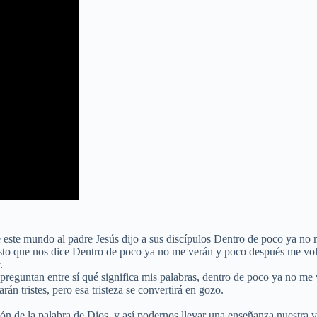
 este mundo al padre Jesús dijo a sus discípulos Dentro de poco ya no
esto que nos dice Dentro de poco ya no me verán y poco después me vol
.
se preguntan entre sí qué significa mis palabras, dentro de poco ya no 
án tristes, pero esa tristeza se convertirá en gozo.
n de la palabra de Dios, y así podernos llevar una enseñanza nuestra v