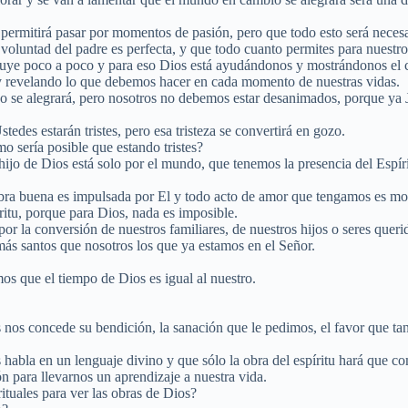
ermitirá pasar por momentos de pasión, pero que todo esto será necesar
ntad del padre es perfecta, y que todo cuanto permites para nuestro al
struye poco a poco y para eso Dios está ayudándonos y mostrándonos el
y revelando lo que debemos hacer en cada momento de nuestras vidas.
ndo se alegrará, pero nosotros no debemos estar desanimados, porque ya 
edes estarán tristes, pero esa tristeza se convertirá en gozo.
o sería posible que estando tristes?
hijo de Dios está solo por el mundo, que tenemos la presencia del Espí
 obra buena es impulsada por El y todo acto de amor que tengamos es mo
ritu, porque para Dios, nada es imposible.
or la conversión de nuestros familiares, de nuestros hijos o seres queri
s santos que nosotros los que ya estamos en el Señor.
os que el tiempo de Dios es igual al nuestro.
 nos concede su bendición, la sanación que le pedimos, el favor que t
habla en un lenguaje divino y que sólo la obra del espíritu hará que c
 para llevarnos un aprendizaje a nuestra vida.
tuales para ver las obras de Dios?