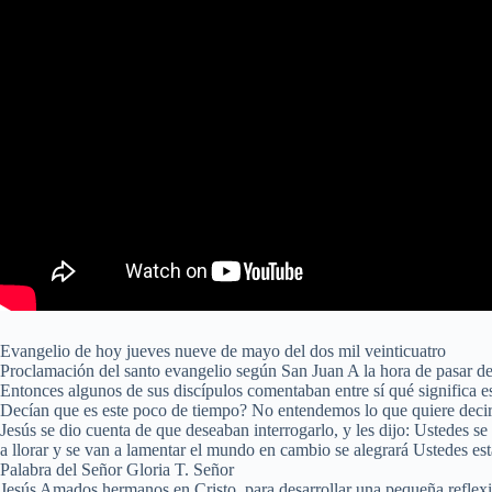
Evangelio de hoy jueves nueve de mayo del dos mil veinticuatro
Proclamación del santo evangelio según San Juan A la hora de pasar de
Entonces algunos de sus discípulos comentaban entre sí qué significa 
Decían que es este poco de tiempo? No entendemos lo que quiere decir
Jesús se dio cuenta de que deseaban interrogarlo, y les dijo: Ustedes 
a llorar y se van a lamentar el mundo en cambio se alegrará Ustedes estar
Palabra del Señor Gloria T. Señor
Jesús Amados hermanos en Cristo, para desarrollar una pequeña reflexió