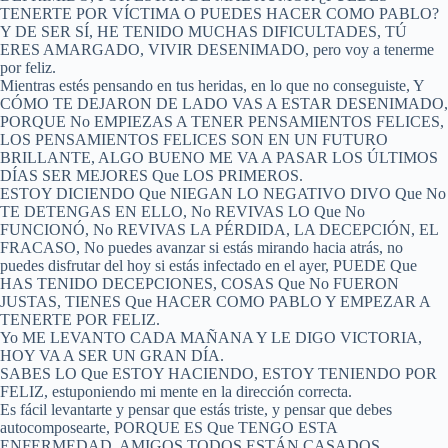
TENERTE POR VÍCTIMA O PUEDES HACER COMO PABLO?
Y DE SER SÍ, HE TENIDO MUCHAS DIFICULTADES, TÚ
ERES AMARGADO, VIVIR DESENIMADO, pero voy a tenerme
por feliz.
Mientras estés pensando en tus heridas, en lo que no conseguiste, Y
CÓMO TE DEJARON DE LADO VAS A ESTAR DESENIMADO,
PORQUE No EMPIEZAS A TENER PENSAMIENTOS FELICES,
LOS PENSAMIENTOS FELICES SON EN UN FUTURO
BRILLANTE, ALGO BUENO ME VA A PASAR LOS ÚLTIMOS
DÍAS SER MEJORES Que LOS PRIMEROS.
ESTOY DICIENDO Que NIEGAN LO NEGATIVO DIVO Que No
TE DETENGAS EN ELLO, No REVIVAS LO Que No
FUNCIONÓ, No REVIVAS LA PÉRDIDA, LA DECEPCIÓN, EL
FRACASO, No puedes avanzar si estás mirando hacia atrás, no
puedes disfrutar del hoy si estás infectado en el ayer, PUEDE Que
HAS TENIDO DECEPCIONES, COSAS Que No FUERON
JUSTAS, TIENES Que HACER COMO PABLO Y EMPEZAR A
TENERTE POR FELIZ.
Yo ME LEVANTO CADA MAÑANA Y LE DIGO VICTORIA,
HOY VA A SER UN GRAN DÍA.
SABES LO Que ESTOY HACIENDO, ESTOY TENIENDO POR
FELIZ, estuponiendo mi mente en la dirección correcta.
Es fácil levantarte y pensar que estás triste, y pensar que debes
autocomposearte, PORQUE ES Que TENGO ESTA
ENFERMEDAD, AMIGOS TODOS ESTÁN CASADOS