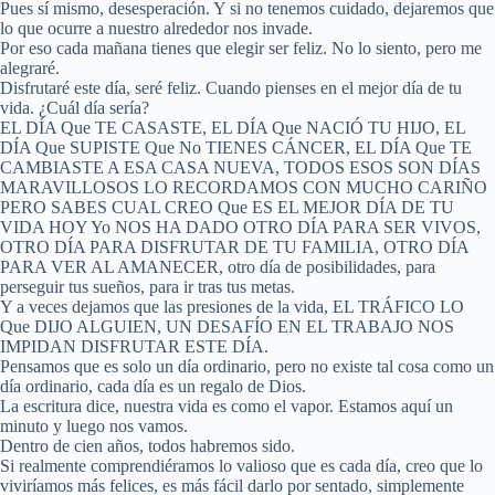
Pues sí mismo, desesperación. Y si no tenemos cuidado, dejaremos que
lo que ocurre a nuestro alrededor nos invade.
Por eso cada mañana tienes que elegir ser feliz. No lo siento, pero me
alegraré.
Disfrutaré este día, seré feliz. Cuando pienses en el mejor día de tu
vida. ¿Cuál día sería?
EL DÍA Que TE CASASTE, EL DÍA Que NACIÓ TU HIJO, EL
DÍA Que SUPISTE Que No TIENES CÁNCER, EL DÍA Que TE
CAMBIASTE A ESA CASA NUEVA, TODOS ESOS SON DÍAS
MARAVILLOSOS LO RECORDAMOS CON MUCHO CARIÑO
PERO SABES CUAL CREO Que ES EL MEJOR DÍA DE TU
VIDA HOY Yo NOS HA DADO OTRO DÍA PARA SER VIVOS,
OTRO DÍA PARA DISFRUTAR DE TU FAMILIA, OTRO DÍA
PARA VER AL AMANECER, otro día de posibilidades, para
perseguir tus sueños, para ir tras tus metas.
Y a veces dejamos que las presiones de la vida, EL TRÁFICO LO
Que DIJO ALGUIEN, UN DESAFÍO EN EL TRABAJO NOS
IMPIDAN DISFRUTAR ESTE DÍA.
Pensamos que es solo un día ordinario, pero no existe tal cosa como un
día ordinario, cada día es un regalo de Dios.
La escritura dice, nuestra vida es como el vapor. Estamos aquí un
minuto y luego nos vamos.
Dentro de cien años, todos habremos sido.
Si realmente comprendiéramos lo valioso que es cada día, creo que lo
viviríamos más felices, es más fácil darlo por sentado, simplemente