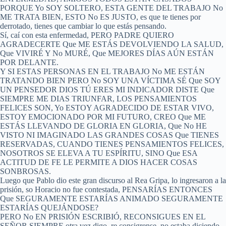
PORQUE Yo SOY SOLTERO, ESTA GENTE DEL TRABAJO No
ME TRATA BIEN, ESTO No ES JUSTO, es que te tienes por
derrotado, tienes que cambiar lo que estás pensando.
Sí, caí con esta enfermedad, PERO PADRE QUIERO
AGRADECERTE Que ME ESTÁS DEVOLVIENDO LA SALUD,
Que VIVIRÉ Y No MURÉ, Que MEJORES DÍAS AÚN ESTÁN
POR DELANTE.
Y SI ESTAS PERSONAS EN EL TRABAJO No ME ESTÁN
TRATANDO BIEN PERO No SOY UNA VÍCTIMA SÉ Que SOY
UN PENSEDOR DIOS TÚ ERES MI INDICADOR DISTE Que
SIEMPRE ME DIAS TRIUNFAR, LOS PENSAMIENTOS
FELICES SON, Yo ESTOY AGRADECIDO DE ESTAR VIVO,
ESTOY EMOCIONADO POR MI FUTURO, CREO Que ME
ESTÁS LLEVANDO DE GLORIA EN GLORIA, Que No HE
VISTO NI IMAGINADO LAS GRANDES COSAS Que TIENES
RESERVADAS, CUANDO TIENES PENSAMIENTOS FELICES,
NOSOTROS SE ELEVA A TU ESPÍRITU, SINO Que ESA
ACTITUD DE FE LE PERMITE A DIOS HACER COSAS
SONBROSAS.
Luego que Pablo dio este gran discurso al Rea Gripa, lo ingresaron a la
prisión, so Horacio no fue contestada, PENSARÍAS ENTONCES
Que SEGURAMENTE ESTARÍAS ANIMADO SEGURAMENTE
ESTARÍAS QUEJÁNDOSE?
PERO No EN PRISIÓN ESCRIBIÓ, RECONSIGUES EN EL
SEÑOR SIEMPRE otra vez digo, re consigrense, no estaba diciendo