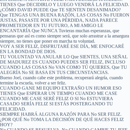
TIENES Que DECIDIRLO Y LUEGO VENDRÁ LA FELICIDAD.
¿CÓMO DAVID PUEDE Que TE SIENTEN DESANIMADO?
Que TENGAS UNA BUENA RAZÓN, LAS COSAS No FUERON
JUSTAS, PASASTE POR UNA PÉRDIDA, NADA PARECE
PROMETEDOR EN TU FUTURO, A MI AMIGO LE
ENCANTARÍA Que NUNCA Tuvieras muchas esperanzas, que
pensaras que así es como siempre será, que solo arrastrar a la amargura
siempre, no tienes que poner en marcha tu voluntad.
VOY A SER FELIZ, DISFRUTARÉ ESE DÍA, ME ENFOCARÉ
EN LA BONDAD DE DIOS.
TU VOLUNTAD VA ANULAR LO Que SIENTES, UNA SEÑAL
DE MADUREZ ES CUANDO PUEDES SER FELIZ, INCLUSO
CUANDO LAS COSAS No VAN COMO TÚ QUIERES, Que TU
ALEGRÍA No SE BASA EN TUS CIRCUNSTANCIAS.
Bueno Joel, cuando cabe este problema, recuperará alegría, cuando
termine la escuela, volver a ser feliz.
CUANDO GANE MI EQUIPO EXTRAÑO UN HUMOR ESO
TIENES Que ESPERAR UN TIEMPO CUANDO ME CASE
CUANDO ME CASE SERÉ FELIZ O SI No ESTUVIERA
CASADO SERÍA FELIZ SI ESTÁS POSTERGANDO TU
FELICIDAD.
SIEMPRE HABRÁ ALGUNA RAZÓN PARA No SER FELIZ.
¿POR QUÉ No TOMA LA DECISIÓN DE QUÉ HACES FELIZ
HOY?
No CUANDO SE RESUELVA, No CUANDO CAMBIE TU JEFE,