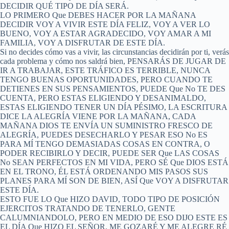
DECIDIR QUÉ TIPO DE DÍA SERÁ.
LO PRIMERO Que DEBES HACER POR LA MAÑANA
DECIDIR VOY A VIVIR ESTE DÍA FELIZ, VOY A VER LO
BUENO, VOY A ESTAR AGRADECIDO, VOY AMAR A MI
FAMILIA, VOY A DISFRUTAR DE ESTE DÍA.
Si no decides cómo vas a vivir, las circunstancias decidirán por ti, verás
cada problema y cómo nos saldrá bien, PENSARÁS DE JUGAR DE
IR A TRABAJAR, ESTE TRÁFICO ES TERRIBLE, NUNCA
TENGO BUENAS OPORTUNIDADES, PERO CUANDO TE
DETIENES EN SUS PENSAMIENTOS, PUEDE Que No TE DES
CUENTA, PERO ESTAS ELIGIENDO Y DESANIMALDO,
ESTAS ELIGIENDO TENER UN DÍA PÉSIMO, LA ESCRITURA
DICE LA ALEGRÍA VIENE POR LA MAÑANA, CADA
MAÑANA DIOS TE ENVÍA UN SUMINISTRO FRESCO DE
ALEGRÍA, PUEDES DESECHARLO Y PESAR ESO No ES
PARA MÍ TENGO DEMASIADAS COSAS EN CONTRA, O
PODER RECIBIRLO Y DECIR, PUEDE SER Que LAS COSAS
No SEAN PERFECTOS EN MI VIDA, PERO SÉ Que DIOS ESTÁ
EN EL TRONO, ÉL ESTÁ ORDENANDO MIS PASOS SUS
PLANES PARA MÍ SON DE BIEN, ASÍ Que VOY A DISFRUTAR
ESTE DÍA.
ESTO FUE LO Que HIZO DAVID, TODO TIPO DE POSICIÓN
EJERCITOS TRATANDO DE TENERLO, GENTE
CALUMNIANDOLO, PERO EN MEDIO DE ESO DIJO ESTE ES
EL DÍA Que HIZO EL SEÑOR, ME GOZARÉ Y ME ALEGRE RÉ