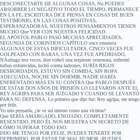
DESCONECTARTE DE ALGUNAS COSAS, No PUEDES
ABSORBER LO NEGATIVO TODO EL TIEMPO, PERMANECE
EN LA FE, ESCRITURA DICE PIENSA EN COSAS DE BUEN
TESTIMONIO, EN LAS COSAS POSITIVAS,
ESPERANZADORAS, NUESTROS PENSAMIENTOS TIENEN
MUCHO Que VER CON NUESTRA FELICIDAD.
EL APÓSTOL PABLO PASÓ MUCHAS APRECIDADES,
SEGUNDA DE CORINTIOS CAPÍTULO once enumera
ALGUNAS DE ESTAS DIFICULTADES, CINCO VECES FUE
GOLPEADO CON BARAS, UNA VEZ FUE APEDRIADO,
NÁufrago tres veces, don volteó una serpiente venenosa, enfrentó
turbas enfurecidas, luchó contra ladrones, SURÍA RIGOS
DESBORDADOS, ESTUVO SIN COMIDA, SIN ROPA
ADECUADA, NOCHE SIN DORMIR, NADIE HABÍA
ENFRENTADO MÁS EN SU CONTRA Que PABLO DESPUÉS
DE ESTAR DOS AÑOS DE PRISIÓN LO LLEVARON ANTE EL
REY AGRIPA PARA SER JUZGADO Y CUANDO SE LEVANTÓ
PARA SU DEFENSA, Lo primero que dijo fue: Rey agripa, me tengo
por feliz.
Yo uno pensaría, ¿se ve así mismo como una víctima?
Que SERÍA AMARGADO, ENOJADO, COMPLETAMENTE
RESENTIDO, PERO ÉL NOS MUESTRA UN SECRETO DE
CÓMO SUPERAR TODO ESO.
DIJO ME TENGO POR FELIZ, PUEDES TENERTE POR
DEPRIMIDO, POR ESTAR DE MAL HUMOR ¿PUEDES