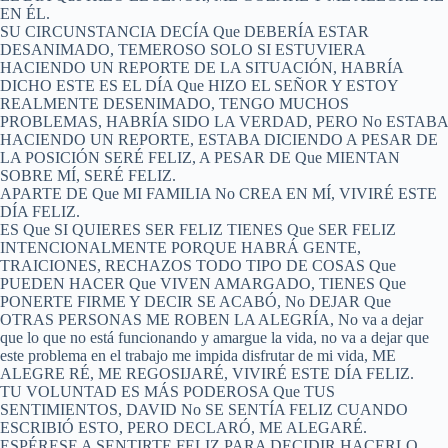
EN ÉL.
SU CIRCUNSTANCIA DECÍA Que DEBERÍA ESTAR
DESANIMADO, TEMEROSO SOLO SI ESTUVIERA
HACIENDO UN REPORTE DE LA SITUACIÓN, HABRÍA
DICHO ESTE ES EL DÍA Que HIZO EL SEÑOR Y ESTOY
REALMENTE DESENIMADO, TENGO MUCHOS
PROBLEMAS, HABRÍA SIDO LA VERDAD, PERO No ESTABA
HACIENDO UN REPORTE, ESTABA DICIENDO A PESAR DE
LA POSICIÓN SERÉ FELIZ, A PESAR DE Que MIENTAN
SOBRE MÍ, SERÉ FELIZ.
APARTE DE Que MI FAMILIA No CREA EN MÍ, VIVIRÉ ESTE
DÍA FELIZ.
ES Que SI QUIERES SER FELIZ TIENES Que SER FELIZ
INTENCIONALMENTE PORQUE HABRÁ GENTE,
TRAICIONES, RECHAZOS TODO TIPO DE COSAS Que
PUEDEN HACER Que VIVEN AMARGADO, TIENES Que
PONERTE FIRME Y DECIR SE ACABÓ, No DEJAR Que
OTRAS PERSONAS ME ROBEN LA ALEGRÍA, No va a dejar
que lo que no está funcionando y amargue la vida, no va a dejar que
este problema en el trabajo me impida disfrutar de mi vida, ME
ALEGRE RÉ, ME REGOSIJARÉ, VIVIRÉ ESTE DÍA FELIZ.
TU VOLUNTAD ES MÁS PODEROSA Que TUS
SENTIMIENTOS, DAVID No SE SENTÍA FELIZ CUANDO
ESCRIBIÓ ESTO, PERO DECLARÓ, ME ALEGARÉ.
ESPÉRESE A SENTIRTE FELIZ PARA DECIDIR HACERLO.