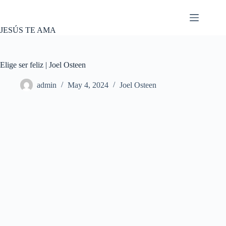
Skip
to
content
JESÚS TE AMA
Elige ser feliz | Joel Osteen
admin
May 4, 2024
Joel Osteen