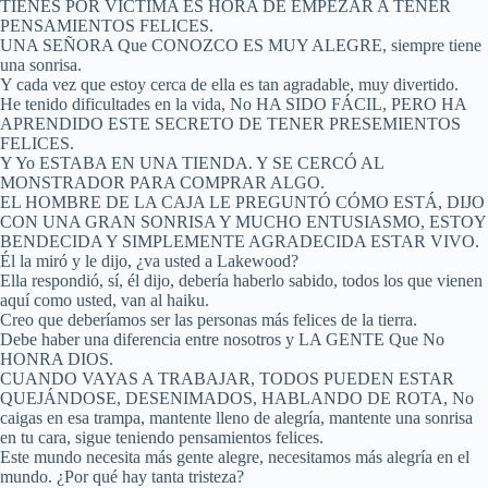
TIENES POR VÍCTIMA ES HORA DE EMPEZAR A TENER
PENSAMIENTOS FELICES.
UNA SEÑORA Que CONOZCO ES MUY ALEGRE, siempre tiene
una sonrisa.
Y cada vez que estoy cerca de ella es tan agradable, muy divertido.
He tenido dificultades en la vida, No HA SIDO FÁCIL, PERO HA
APRENDIDO ESTE SECRETO DE TENER PRESEMIENTOS
FELICES.
Y Yo ESTABA EN UNA TIENDA. Y SE CERCÓ AL
MONSTRADOR PARA COMPRAR ALGO.
EL HOMBRE DE LA CAJA LE PREGUNTÓ CÓMO ESTÁ, DIJO
CON UNA GRAN SONRISA Y MUCHO ENTUSIASMO, ESTOY
BENDECIDA Y SIMPLEMENTE AGRADECIDA ESTAR VIVO.
Él la miró y le dijo, ¿va usted a Lakewood?
Ella respondió, sí, él dijo, debería haberlo sabido, todos los que vienen
aquí como usted, van al haiku.
Creo que deberíamos ser las personas más felices de la tierra.
Debe haber una diferencia entre nosotros y LA GENTE Que No
HONRA DIOS.
CUANDO VAYAS A TRABAJAR, TODOS PUEDEN ESTAR
QUEJÁNDOSE, DESENIMADOS, HABLANDO DE ROTA, No
caigas en esa trampa, mantente lleno de alegría, mantente una sonrisa
en tu cara, sigue teniendo pensamientos felices.
Este mundo necesita más gente alegre, necesitamos más alegría en el
mundo. ¿Por qué hay tanta tristeza?