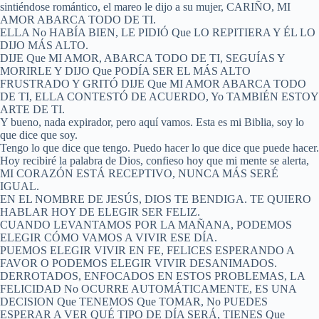
sintiéndose romántico, el mareo le dijo a su mujer, CARIÑO, MI
AMOR ABARCA TODO DE TI.
ELLA No HABÍA BIEN, LE PIDIÓ Que LO REPITIERA Y ÉL LO
DIJO MÁS ALTO.
DIJE Que MI AMOR, ABARCA TODO DE TI, SEGUÍAS Y
MORIRLE Y DIJO Que PODÍA SER EL MÁS ALTO
FRUSTRADO Y GRITÓ DIJE Que MI AMOR ABARCA TODO
DE TI, ELLA CONTESTÓ DE ACUERDO, Yo TAMBIÉN ESTOY
ARTE DE TI.
Y bueno, nada expirador, pero aquí vamos. Esta es mi Biblia, soy lo
que dice que soy.
Tengo lo que dice que tengo. Puedo hacer lo que dice que puede hacer.
Hoy recibiré la palabra de Dios, confieso hoy que mi mente se alerta,
MI CORAZÓN ESTÁ RECEPTIVO, NUNCA MÁS SERÉ
IGUAL.
EN EL NOMBRE DE JESÚS, DIOS TE BENDIGA. TE QUIERO
HABLAR HOY DE ELEGIR SER FELIZ.
CUANDO LEVANTAMOS POR LA MAÑANA, PODEMOS
ELEGIR CÓMO VAMOS A VIVIR ESE DÍA.
PUEMOS ELEGIR VIVIR EN FE, FELICES ESPERANDO A
FAVOR O PODEMOS ELEGIR VIVIR DESANIMADOS.
DERROTADOS, ENFOCADOS EN ESTOS PROBLEMAS, LA
FELICIDAD No OCURRE AUTOMÁTICAMENTE, ES UNA
DECISION Que TENEMOS Que TOMAR, No PUEDES
ESPERAR A VER QUÉ TIPO DE DÍA SERÁ, TIENES Que