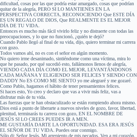
dificultad, cosas por las que podría estar amargado, cosas que podrían
quitar de la alegría, PERO SI LO MANTIENES EN LA
PERSPECTIVA CORRECTA, RECONOCIENDO Que ESTE DÍA
ES UN REGALO DE DIOS, Que REALMENTE ES EL MEJOR
DÍA DE TU VIDA.
Entonces es mucho más fácil vivirlo feliz y no distraerte con todas las
preocupaciones, y lo que no funcionó, ¿quién te dejó?
Cuando Pablo llegó al final de su vida, dijo, quiero terminar mi carrera
con gozo.
Todos vamos ahí, no es con el señor en algún momento.
No quiero irme desanimado, sintiéndome como una víctima, mira lo
que he pasado, por qué sucedió esto, fallámonos llenos de alegría,
VIENDO CADA DÍA COMO EL MEJOR, LEVANTÁNDONOS
CADA MAÑANA Y ELIGIENDO SER FELICES Y SIENDO CON
DADDY No ES COMO ME SIENTO yo me alegraré y me gozaré.
Como Pablo, hagamos el hábito de tener pensamientos felices.
Si haces esto, Yo creo y declaro que vas a vivir más feliz, vas a
disfrutar más de tu vida.
Las fuerzas que te han obstaculizado se están rompiendo ahora mismo.
Dios está a punto de liberarte a nuevos niveles de gozo, favor, libertad,
plenitud, terminarás tu carrera con gozo, EN EL NOMBRE DE
JESÚS SI LO CREES PUEDES IR A MEN.
ME GUSTARÍA DARTE LA OPORTUNIDAD. ESA ERA JESÚS
EL SEÑOR DE TU VIDA. Puedes orar conmigo.
Sólo di: Señor Jesús. Mi arrepiento de mis pecados. Ven a mi corazón.