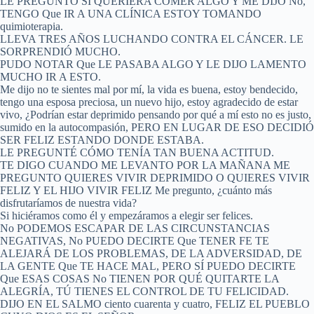
LE PREGUNTÓ SI QUERIERA COMER ALGO Y ME DIJO No,
TENGO Que IR A UNA CLÍNICA ESTOY TOMANDO
quimioterapia.
LLEVA TRES AÑOS LUCHANDO CONTRA EL CÁNCER. LE
SORPRENDIÓ MUCHO.
PUDO NOTAR Que LE PASABA ALGO Y LE DIJO LAMENTO
MUCHO IR A ESTO.
Me dijo no te sientes mal por mí, la vida es buena, estoy bendecido,
tengo una esposa preciosa, un nuevo hijo, estoy agradecido de estar
vivo, ¿Podrían estar deprimido pensando por qué a mí esto no es justo,
sumido en la autocompasión, PERO EN LUGAR DE ESO DECIDIÓ
SER FELIZ ESTANDO DONDE ESTABA.
LE PREGUNTÉ CÓMO TENÍA TAN BUENA ACTITUD.
TE DIGO CUANDO ME LEVANTO POR LA MAÑANA ME
PREGUNTO QUIERES VIVIR DEPRIMIDO O QUIERES VIVIR
FELIZ Y EL HIJO VIVIR FELIZ Me pregunto, ¿cuánto más
disfrutaríamos de nuestra vida?
Si hiciéramos como él y empezáramos a elegir ser felices.
No PODEMOS ESCAPAR DE LAS CIRCUNSTANCIAS
NEGATIVAS, No PUEDO DECIRTE Que TENER FE TE
ALEJARÁ DE LOS PROBLEMAS, DE LA ADVERSIDAD, DE
LA GENTE Que TE HACE MAL, PERO SÍ PUEDO DECIRTE
Que ESAS COSAS No TIENEN POR QUÉ QUITARTE LA
ALEGRÍA, TÚ TIENES EL CONTROL DE TU FELICIDAD.
DIJO EN EL SALMO ciento cuarenta y cuatro, FELIZ EL PUEBLO