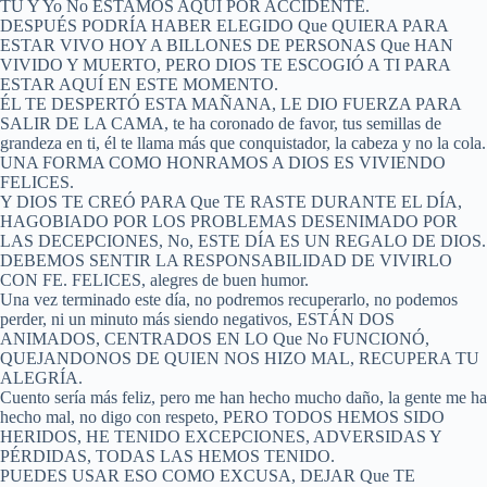
TÚ Y Yo No ESTAMOS AQUÍ POR ACCIDENTE.
DESPUÉS PODRÍA HABER ELEGIDO Que QUIERA PARA
ESTAR VIVO HOY A BILLONES DE PERSONAS Que HAN
VIVIDO Y MUERTO, PERO DIOS TE ESCOGIÓ A TI PARA
ESTAR AQUÍ EN ESTE MOMENTO.
ÉL TE DESPERTÓ ESTA MAÑANA, LE DIO FUERZA PARA
SALIR DE LA CAMA, te ha coronado de favor, tus semillas de
grandeza en ti, él te llama más que conquistador, la cabeza y no la cola.
UNA FORMA COMO HONRAMOS A DIOS ES VIVIENDO
FELICES.
Y DIOS TE CREÓ PARA Que TE RASTE DURANTE EL DÍA,
HAGOBIADO POR LOS PROBLEMAS DESENIMADO POR
LAS DECEPCIONES, No, ESTE DÍA ES UN REGALO DE DIOS.
DEBEMOS SENTIR LA RESPONSABILIDAD DE VIVIRLO
CON FE. FELICES, alegres de buen humor.
Una vez terminado este día, no podremos recuperarlo, no podemos
perder, ni un minuto más siendo negativos, ESTÁN DOS
ANIMADOS, CENTRADOS EN LO Que No FUNCIONÓ,
QUEJANDONOS DE QUIEN NOS HIZO MAL, RECUPERA TU
ALEGRÍA.
Cuento sería más feliz, pero me han hecho mucho daño, la gente me ha
hecho mal, no digo con respeto, PERO TODOS HEMOS SIDO
HERIDOS, HE TENIDO EXCEPCIONES, ADVERSIDAS Y
PÉRDIDAS, TODAS LAS HEMOS TENIDO.
PUEDES USAR ESO COMO EXCUSA, DEJAR Que TE