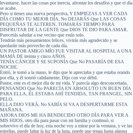
levantarse, hacer las cosas por inercia, afrontar los desafíos y que el día
se acabe.
Pero si tienes una nueva perspectiva, Y EMPIEZAS A VER CADA
DÍA COMO TU MEJOR DÍA, No DEJARÁS Que LAS COSAS
PEQUEÑAS TE ALTEREN, TOMARÁS TIEMPO PARA
DISFRUTAR DE LA GENTE Que DIOS TE DIO PARA AMAR.
Parecerás saludar a ese vecino que estás solo.
Tendrán más pensamientos felices, vivirás más agradecido y se
quedarán más provecho de cada día.
UN PASTOR AMIGO MÍO FUE VISITAR AL HOSPITAL A UNA
MAMÁ DE treinta y cinco AÑOS.
TENÍA CÁNCER Y SE SUPONÍA Que No PASARÍA DE ESA
NOCHE.
Entró, le tomó a la mano, le dijo que le apreciaba y que estaba orando
por ella, y él sonrió calidamente, Dijo con voz débil.
Pastor, este es el mejor día de mi vida. Y parecía algo desconcertada.
PENSANDO Que No PARECÍA EN ABSOLUTO UN BUEN DÍA
PARA ELLA, ÉL ESTABA AHÍ TENDIDA, TAN FRANGEL, SIN
PELO.
ELLA DIJO VERÁ, No SABÍA SI VA A DESPERTARME ESTA
MAÑANA.
AHORA DIOS ME HA BENDECIDO OTRO DÍA PARA VER A
MIS HIJOS, otro día para pasar con mi familia y continuó, si
sobrevivo el día de hoy, esta noche voy a mirar por la ventana, y ve las
estrellas, puede faltar la luz de la luna, puede que tenga hasta alguna