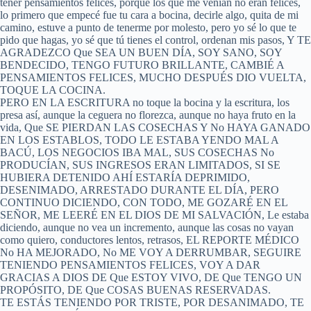
tener pensamientos felices, porque los que me venían no eran felices,
lo primero que empecé fue tu cara a bocina, decirle algo, quita de mi
camino, estuve a punto de tenerme por molesto, pero yo sé lo que te
pido que hagas, yo sé que tú tienes el control, ordenan mis pasos, Y TE
AGRADEZCO Que SEA UN BUEN DÍA, SOY SANO, SOY
BENDECIDO, TENGO FUTURO BRILLANTE, CAMBIÉ A
PENSAMIENTOS FELICES, MUCHO DESPUÉS DIO VUELTA,
TOQUE LA COCINA.
PERO EN LA ESCRITURA no toque la bocina y la escritura, los
presa así, aunque la ceguera no florezca, aunque no haya fruto en la
vida, Que SE PIERDAN LAS COSECHAS Y No HAYA GANADO
EN LOS ESTABLOS, TODO LE ESTABA YENDO MAL A
BACÚ, LOS NEGOCIOS IBA MAL, SUS COSECHAS No
PRODUCÍAN, SUS INGRESOS ERAN LIMITADOS, SI SE
HUBIERA DETENIDO AHÍ ESTARÍA DEPRIMIDO,
DESENIMADO, ARRESTADO DURANTE EL DÍA, PERO
CONTINUO DICIENDO, CON TODO, ME GOZARÉ EN EL
SEÑOR, ME LEERÉ EN EL DIOS DE MI SALVACIÓN, Le estaba
diciendo, aunque no vea un incremento, aunque las cosas no vayan
como quiero, conductores lentos, retrasos, EL REPORTE MÉDICO
No HA MEJORADO, No ME VOY A DERRUMBAR, SEGUIRE
TENIENDO PENSAMIENTOS FELICES, VOY A DAR
GRACIAS A DIOS DE Que ESTOY VIVO, DE Que TENGO UN
PROPÓSITO, DE Que COSAS BUENAS RESERVADAS.
TE ESTÁS TENIENDO POR TRISTE, POR DESANIMADO, TE