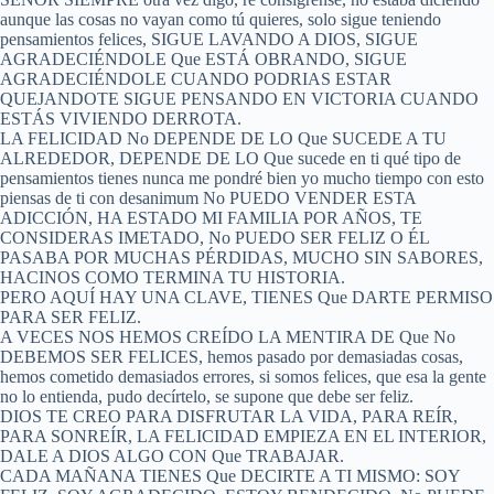
aunque las cosas no vayan como tú quieres, solo sigue teniendo
pensamientos felices, SIGUE LAVANDO A DIOS, SIGUE
AGRADECIÉNDOLE Que ESTÁ OBRANDO, SIGUE
AGRADECIÉNDOLE CUANDO PODRIAS ESTAR
QUEJANDOTE SIGUE PENSANDO EN VICTORIA CUANDO
ESTÁS VIVIENDO DERROTA.
LA FELICIDAD No DEPENDE DE LO Que SUCEDE A TU
ALREDEDOR, DEPENDE DE LO Que sucede en ti qué tipo de
pensamientos tienes nunca me pondré bien yo mucho tiempo con esto
piensas de ti con desanimum No PUEDO VENDER ESTA
ADICCIÓN, HA ESTADO MI FAMILIA POR AÑOS, TE
CONSIDERAS IMETADO, No PUEDO SER FELIZ O ÉL
PASABA POR MUCHAS PÉRDIDAS, MUCHO SIN SABORES,
HACINOS COMO TERMINA TU HISTORIA.
PERO AQUÍ HAY UNA CLAVE, TIENES Que DARTE PERMISO
PARA SER FELIZ.
A VECES NOS HEMOS CREÍDO LA MENTIRA DE Que No
DEBEMOS SER FELICES, hemos pasado por demasiadas cosas,
hemos cometido demasiados errores, si somos felices, que esa la gente
no lo entienda, pudo decírtelo, se supone que debe ser feliz.
DIOS TE CREO PARA DISFRUTAR LA VIDA, PARA REÍR,
PARA SONREÍR, LA FELICIDAD EMPIEZA EN EL INTERIOR,
DALE A DIOS ALGO CON Que TRABAJAR.
CADA MAÑANA TIENES Que DECIRTE A TI MISMO: SOY