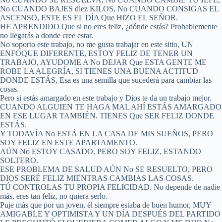
No CUANDO BAJES diez KILOS, No CUANDO CONSIGAS EL
ASCENSO, ESTE ES EL DÍA Que HIZO EL SEÑOR.
HE APRENDIDO Que si no eres feliz, ¿dónde estás? Probablemente
no llegarás a donde cree estar.
No soporto este trabajo, no me gusta trabajar en este sitio, UN
ENFOQUE DIFERENTE, ESTOY FELIZ DE TENER UN
TRABAJO, AYUDOME A No DEJAR Que ESTA GENTE ME
ROBE LA ALEGRÍA, SI TIENES UNA BUENA ACTITUD
DONDE ESTÁS, Esa es una semilla que sucederá para cambiar las
cosas.
Pero si estás amargado en este trabajo y Dios te da un trabajo mejor.
CUANDO ALGUIEN TE HAGA MAL AHÍ ESTÁS AMARGADO
EN ESE LUGAR TAMBIÉN. TIENES Que SER FELIZ DONDE
ESTÁS.
Y TODAVÍA No ESTÁ EN LA CASA DE MIS SUEÑOS, PERO
SOY FELIZ EN ESTE APARTAMENTO.
AÚN No ESTOY CASADO, PERO SOY FELIZ, ESTANDO
SOLTERO.
ESE PROBLEMA DE SALUD AÚN No SE RESUELTO, PERO
DIOS SERÉ FELIZ MIENTRAS CAMBIAS LAS COSAS.
TÚ CONTROLAS TU PROPIA FELICIDAD. No depende de nadie
más, eres tan feliz, no quiera serlo.
Puje más que por un joven, él siempre estaba de buen humor, MUY
AMIGABLE Y OPTIMISTA Y UN DÍA DESPUÉS DEL PARTIDO