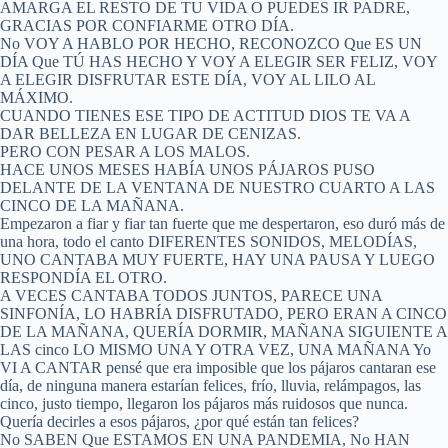
AMARGA EL RESTO DE TU VIDA O PUEDES IR PADRE,
GRACIAS POR CONFIARME OTRO DÍA.
No VOY A HABLO POR HECHO, RECONOZCO Que ES UN
DÍA Que TÚ HAS HECHO Y VOY A ELEGIR SER FELIZ, VOY
A ELEGIR DISFRUTAR ESTE DÍA, VOY AL LILO AL
MÁXIMO.
CUANDO TIENES ESE TIPO DE ACTITUD DIOS TE VA A
DAR BELLEZA EN LUGAR DE CENIZAS.
PERO CON PESAR A LOS MALOS.
HACE UNOS MESES HABÍA UNOS PÁJAROS PUSO
DELANTE DE LA VENTANA DE NUESTRO CUARTO A LAS
CINCO DE LA MAÑANA.
Empezaron a fiar y fiar tan fuerte que me despertaron, eso duró más de
una hora, todo el canto DIFERENTES SONIDOS, MELODÍAS,
UNO CANTABA MUY FUERTE, HAY UNA PAUSA Y LUEGO
RESPONDÍA EL OTRO.
A VECES CANTABA TODOS JUNTOS, PARECE UNA
SINFONÍA, LO HABRÍA DISFRUTADO, PERO ERAN A CINCO
DE LA MAÑANA, QUERÍA DORMIR, MAÑANA SIGUIENTE A
LAS cinco LO MISMO UNA Y OTRA VEZ, UNA MAÑANA Yo
VI A CANTAR pensé que era imposible que los pájaros cantaran ese
día, de ninguna manera estarían felices, frío, lluvia, relámpagos, las
cinco, justo tiempo, llegaron los pájaros más ruidosos que nunca.
Quería decirles a esos pájaros, ¿por qué están tan felices?
No SABEN Que ESTAMOS EN UNA PANDEMIA, No HAN