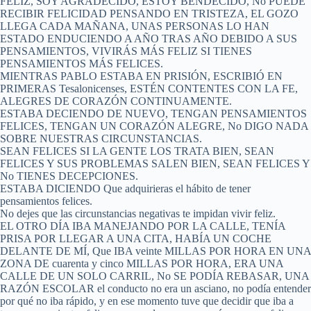
FELIZ, SOY AGRADECIDO, ESTOY BENDECIDO, No PUEDE
RECIBIR FELICIDAD PENSANDO EN TRISTEZA, EL GOZO
LLEGA CADA MAÑANA, UNAS PERSONAS LO HAN
ESTADO ENDUCIENDO A AÑO TRAS AÑO DEBIDO A SUS
PENSAMIENTOS, VIVIRÁS MÁS FELIZ SI TIENES
PENSAMIENTOS MÁS FELICES.
MIENTRAS PABLO ESTABA EN PRISIÓN, ESCRIBIÓ EN
PRIMERAS Tesalonicenses, ESTÉN CONTENTES CON LA FE,
ALEGRES DE CORAZÓN CONTINUAMENTE.
ESTABA DECIENDO DE NUEVO, TENGAN PENSAMIENTOS
FELICES, TENGAN UN CORAZÓN ALEGRE, No DIGO NADA
SOBRE NUESTRAS CIRCUNSTANCIAS.
SEAN FELICES SI LA GENTE LOS TRATA BIEN, SEAN
FELICES Y SUS PROBLEMAS SALEN BIEN, SEAN FELICES Y
No TIENES DECEPCIONES.
ESTABA DICIENDO Que adquirieras el hábito de tener
pensamientos felices.
No dejes que las circunstancias negativas te impidan vivir feliz.
EL OTRO DÍA IBA MANEJANDO POR LA CALLE, TENÍA
PRISA POR LLEGAR A UNA CITA, HABÍA UN COCHE
DELANTE DE MÍ, Que IBA veinte MILLAS POR HORA EN UNA
ZONA DE cuarenta y cinco MILLAS POR HORA, ERA UNA
CALLE DE UN SOLO CARRIL, No SE PODÍA REBASAR, UNA
RAZÓN ESCOLAR el conducto no era un asciano, no podía entender
por qué no iba rápido, y en ese momento tuve que decidir que iba a