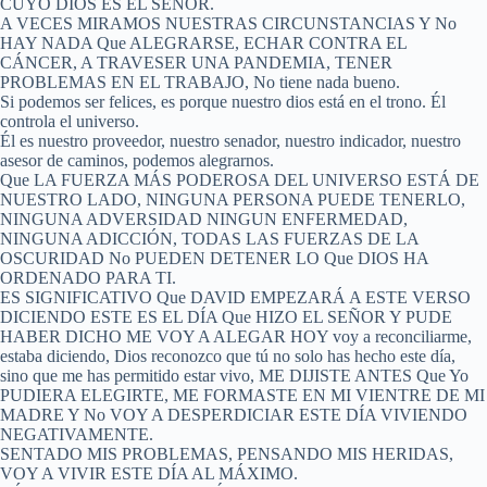
CUYO DIOS ES EL SEÑOR.
A VECES MIRAMOS NUESTRAS CIRCUNSTANCIAS Y No
HAY NADA Que ALEGRARSE, ECHAR CONTRA EL
CÁNCER, A TRAVESER UNA PANDEMIA, TENER
PROBLEMAS EN EL TRABAJO, No tiene nada bueno.
Si podemos ser felices, es porque nuestro dios está en el trono. Él
controla el universo.
Él es nuestro proveedor, nuestro senador, nuestro indicador, nuestro
asesor de caminos, podemos alegrarnos.
Que LA FUERZA MÁS PODEROSA DEL UNIVERSO ESTÁ DE
NUESTRO LADO, NINGUNA PERSONA PUEDE TENERLO,
NINGUNA ADVERSIDAD NINGUN ENFERMEDAD,
NINGUNA ADICCIÓN, TODAS LAS FUERZAS DE LA
OSCURIDAD No PUEDEN DETENER LO Que DIOS HA
ORDENADO PARA TI.
ES SIGNIFICATIVO Que DAVID EMPEZARÁ A ESTE VERSO
DICIENDO ESTE ES EL DÍA Que HIZO EL SEÑOR Y PUDE
HABER DICHO ME VOY A ALEGAR HOY voy a reconciliarme,
estaba diciendo, Dios reconozco que tú no solo has hecho este día,
sino que me has permitido estar vivo, ME DIJISTE ANTES Que Yo
PUDIERA ELEGIRTE, ME FORMASTE EN MI VIENTRE DE MI
MADRE Y No VOY A DESPERDICIAR ESTE DÍA VIVIENDO
NEGATIVAMENTE.
SENTADO MIS PROBLEMAS, PENSANDO MIS HERIDAS,
VOY A VIVIR ESTE DÍA AL MÁXIMO.