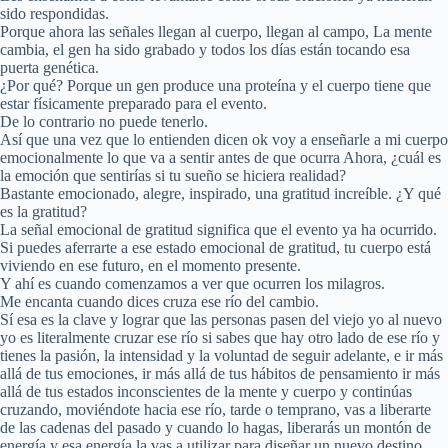
sido respondidas.
Porque ahora las señales llegan al cuerpo, llegan al campo, La mente
cambia, el gen ha sido grabado y todos los días están tocando esa
puerta genética.
¿Por qué? Porque un gen produce una proteína y el cuerpo tiene que
estar físicamente preparado para el evento.
De lo contrario no puede tenerlo.
Así que una vez que lo entienden dicen ok voy a enseñarle a mi cuerpo
emocionalmente lo que va a sentir antes de que ocurra Ahora, ¿cuál es
la emoción que sentirías si tu sueño se hiciera realidad?
Bastante emocionado, alegre, inspirado, una gratitud increíble. ¿Y qué
es la gratitud?
La señal emocional de gratitud significa que el evento ya ha ocurrido.
Si puedes aferrarte a ese estado emocional de gratitud, tu cuerpo está
viviendo en ese futuro, en el momento presente.
Y ahí es cuando comenzamos a ver que ocurren los milagros.
Me encanta cuando dices cruza ese río del cambio.
Sí esa es la clave y lograr que las personas pasen del viejo yo al nuevo
yo es literalmente cruzar ese río si sabes que hay otro lado de ese río y
tienes la pasión, la intensidad y la voluntad de seguir adelante, e ir más
allá de tus emociones, ir más allá de tus hábitos de pensamiento ir más
allá de tus estados inconscientes de la mente y cuerpo y continúas
cruzando, moviéndote hacia ese río, tarde o temprano, vas a liberarte
de las cadenas del pasado y cuando lo hagas, liberarás un montón de
energía y esa energía la vas a utilizar para diseñar un nuevo destino.