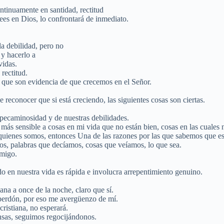
ntinuamente en santidad, rectitud
rees en Dios, lo confrontará de inmediato.
la debilidad, pero no
 y hacerlo a
vidas.
rectitud.
as que son evidencia de que crecemos en el Señor.
reconocer que si está creciendo, las siguientes cosas son ciertas.
 pecaminosidad y de nuestras debilidades.
más sensible a cosas en mi vida que no están bien, cosas en las cuales
on quienes somos, entonces Una de las razones por las que sabemos que 
os, palabras que decíamos, cosas que veíamos, lo que sea.
nmigo.
do en nuestra vida es rápida e involucra arrepentimiento genuino.
na a once de la noche, claro que sí.
 perdón, por eso me avergüenzo de mí.
cristiana, no esperará.
ensas, seguimos regocijándonos.