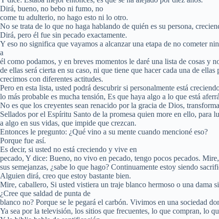
Dirá, bueno, no bebo ni fumo, no
come tu adulterio, no hago esto ni lo otro.
No se trata de lo que no haga hablando de quién es su persona, crecien
Dirá, pero él fue sin pecado exactamente.
Y eso no significa que vayamos a alcanzar una etapa de no cometer ning
a
él como podamos, y en breves momentos le daré una lista de cosas y no
de ellas será cierta en su caso, ni que tiene que hacer cada una de el
crecimos con diferentes actitudes.
Pero en esta lista, usted podrá descubrir si personalmente está creciendo
lo más probable es mucha tensión, Es que haya algo a lo que está aferr
No es que los creyentes sean renacido por la gracia de Dios, transform
Sellados por el Espíritu Santo de la promesa quien more en ello, para 
a algo en sus vidas, que impide que crezcan.
Entonces le pregunto: ¿Qué vino a su mente cuando mencioné eso?
Porque fue así.
Es decir, si usted no está creciendo y vive en
pecado, Y dice: Bueno, no vivo en pecado, tengo pocos pecados. Mire,
sus semejanzas, ¿sabe lo que hago? Continuamente estoy siendo sacrifi
Alguien dirá, creo que estoy bastante bien.
Mire, caballero, Si usted vistiera un traje blanco hermoso o una dama 
¿Cree que saldad de punta de
blanco no? Porque se le pegará el carbón. Vivimos en una sociedad do
Ya sea por la televisión, los sitios que frecuentes, lo que compran, lo 