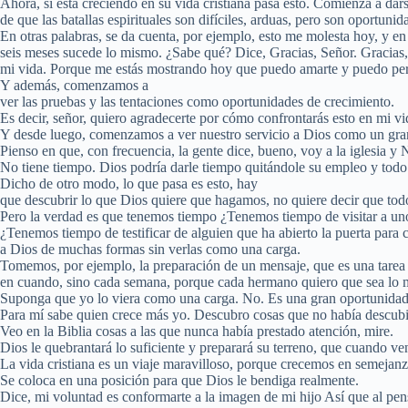
Ahora, si está creciendo en su vida cristiana pasa esto. Comienza a dar
de que las batallas espirituales son difíciles, arduas, pero son oportunid
En otras palabras, se da cuenta, por ejemplo, esto me molesta hoy, y en
seis meses sucede lo mismo. ¿Sabe qué? Dice, Gracias, Señor. Gracias, g
mi vida. Porque me estás mostrando hoy que puedo amarte y puedo per
Y además, comenzamos a
ver las pruebas y las tentaciones como oportunidades de crecimiento.
Es decir, señor, quiero agradecerte por cómo confrontarás esto en mi vi
Y desde luego, comenzamos a ver nuestro servicio a Dios como un gra
Pienso en que, con frecuencia, la gente dice, bueno, voy a la iglesia y N
No tiene tiempo. Dios podría darle tiempo quitándole su empleo y todo
Dicho de otro modo, lo que pasa es esto, hay
que descubrir lo que Dios quiere que hagamos, no quiere decir que todo
Pero la verdad es que tenemos tiempo ¿Tenemos tiempo de visitar a u
¿Tenemos tiempo de testificar de alguien que ha abierto la puerta para
a Dios de muchas formas sin verlas como una carga.
Tomemos, por ejemplo, la preparación de un mensaje, que es una tarea
en cuando, sino cada semana, porque cada hermano quiero que sea lo 
Suponga que yo lo viera como una carga. No. Es una gran oportunidad
Para mí sabe quien crece más yo. Descubro cosas que no había descubi
Veo en la Biblia cosas a las que nunca había prestado atención, mire.
Dios le quebrantará lo suficiente y preparará su terreno, que cuando v
La vida cristiana es un viaje maravilloso, porque crecemos en semejanz
Se coloca en una posición para que Dios le bendiga realmente.
Dice, mi voluntad es conformarte a la imagen de mi hijo Así que al pens