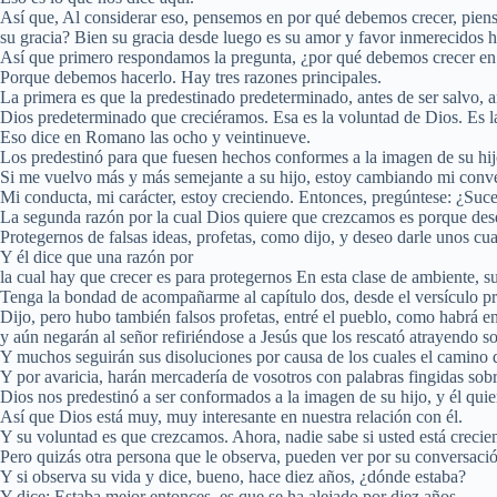
Así que, Al considerar eso, pensemos en por qué debemos crecer, piense
su gracia? Bien su gracia desde luego es su amor y favor inmerecidos 
Así que primero respondamos la pregunta, ¿por qué debemos crecer en l
Porque debemos hacerlo. Hay tres razones principales.
La primera es que la predestinado predeterminado, antes de ser salvo, 
Dios predeterminado que creciéramos. Esa es la voluntad de Dios. Es la
Eso dice en Romano las ocho y veintinueve.
Los predestinó para que fuesen hechos conformes a la imagen de su hij
Si me vuelvo más y más semejante a su hijo, estoy cambiando mi conve
Mi conducta, mi carácter, estoy creciendo. Entonces, pregúntese: ¿Suc
La segunda razón por la cual Dios quiere que crezcamos es porque des
Protegernos de falsas ideas, profetas, como dijo, y deseo darle unos c
Y él dice que una razón por
la cual hay que crecer es para protegernos En esta clase de ambiente, su
Tenga la bondad de acompañarme al capítulo dos, desde el versículo p
Dijo, pero hubo también falsos profetas, entré el pueblo, como habrá en
y aún negarán al señor refiriéndose a Jesús que los rescató atrayendo s
Y muchos seguirán sus disoluciones por causa de los cuales el camino 
Y por avaricia, harán mercadería de vosotros con palabras fingidas sobr
Dios nos predestinó a ser conformados a la imagen de su hijo, y él quie
Así que Dios está muy, muy interesante en nuestra relación con él.
Y su voluntad es que crezcamos. Ahora, nadie sabe si usted está crecie
Pero quizás otra persona que le observa, pueden ver por su conversación
Y si observa su vida y dice, bueno, hace diez años, ¿dónde estaba?
Y dice: Estaba mejor entonces, es que se ha alejado por diez años.