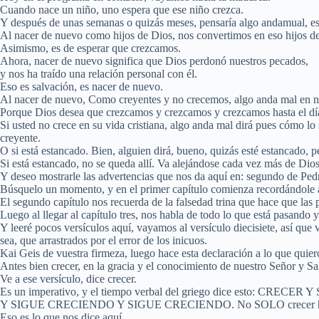
Cuando nace un niño, uno espera que ese niño crezca.
Y después de unas semanas o quizás meses, pensaría algo andamual, est
Al nacer de nuevo como hijos de Dios, nos convertimos en eso hijos d
Asimismo, es de esperar que crezcamos.
Ahora, nacer de nuevo significa que Dios perdonó nuestros pecados,
y nos ha traído una relación personal con él.
Eso es salvación, es nacer de nuevo.
Al nacer de nuevo, Como creyentes y no crecemos, algo anda mal en n
Porque Dios desea que crezcamos y crezcamos y crezcamos hasta el dí
Si usted no crece en su vida cristiana, algo anda mal dirá pues cómo l
creyente.
O si está estancado. Bien, alguien dirá, bueno, quizás esté estancado, 
Si está estancado, no se queda allí. Va alejándose cada vez más de Dios
Y deseo mostrarle las advertencias que nos da aquí en: segundo de Ped
Búsquelo un momento, y en el primer capítulo comienza recordándole a
El segundo capítulo nos recuerda de la falsedad trina que hace que las 
Luego al llegar al capítulo tres, nos habla de todo lo que está pasando y
Y leeré pocos versículos aquí, vayamos al versículo diecisiete, así qu
sea, que arrastrados por el error de los inicuos.
Kai Geis de vuestra firmeza, luego hace esta declaración a lo que quiero
Antes bien crecer, en la gracia y el conocimiento de nuestro Señor y Sal
Ve a ese versículo, dice crecer.
Es un imperativo, y el tiempo verbal del griego dice esto: C
Y SIGUE CRECIENDO Y SIGUE CRECIENDO. No SOLO crecer hasta un 
Eso es lo que nos dice aquí.