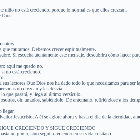
e niño no está creciendo, porque lo normal es que ellos crezcan.
e Dios.
osotros.
a que muramos. Debemos crecer espiritualmente.
o sabré, Si escucha atentamente este mensaje, descubrirá cómo hacer par
pero aquí me quedo no.
 si no está creciendo.
ro.
 sus lectores Que Dios nos ha dado todo lo que necesitamos para ser l
personas no crezcan y las desvía.
 lo que pasará, y llega al último versículo.
e vosotros, oh, amados, sabiéndolo, De antemano, refiriéndose a los tie
 llegar.
vador Jesucristo, A él se aglore ahora y hasta el día de la eternidad, am
RECER Y SIGUE CRECIENDO Y SIGUE CRECIENDO
punto, sino seguir creciendo en su vida cristiana.