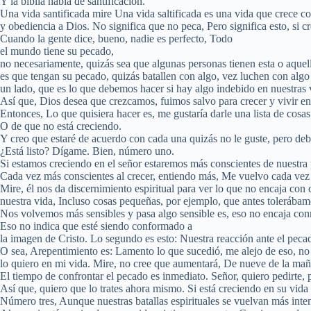
Y la biblia habla de santificación.
Una vida santificada mire Una vida saltificada es una vida que crece co
y obediencia a Dios. No significa que no peca, Pero significa esto, si c
Cuando la gente dice, bueno, nadie es perfecto, Todo
el mundo tiene su pecado,
no necesariamente, quizás sea que algunas personas tienen esta o aquel
es que tengan su pecado, quizás batallen con algo, vez luchen con algo
un lado, que es lo que debemos hacer si hay algo indebido en nuestras 
Así que, Dios desea que crezcamos, fuimos salvo para crecer y vivir en 
Entonces, Lo que quisiera hacer es, me gustaría darle una lista de cos
O de que no está creciendo.
Y creo que estaré de acuerdo con cada una quizás no le guste, pero debe 
¿Está listo? Dígame. Bien, número uno.
Si estamos creciendo en el señor estaremos más conscientes de nuestra
Cada vez más conscientes al crecer, entiendo más, Me vuelvo cada vez 
Mire, él nos da discernimiento espiritual para ver lo que no encaja c
nuestra vida, Incluso cosas pequeñas, por ejemplo, que antes tolerábam
Nos volvemos más sensibles y pasa algo sensible es, eso no encaja co
Eso no indica que esté siendo conformado a
la imagen de Cristo. Lo segundo es esto: Nuestra reacción ante el peca
O sea, Arepentimiento es: Lamento lo que sucedió, me alejo de eso, no
lo quiero en mi vida. Mire, no cree que aumentará, De nueve de la maña
El tiempo de confrontar el pecado es inmediato. Señor, quiero pedirte,
Así que, quiero que lo trates ahora mismo. Si está creciendo en su vida 
Número tres, Aunque nuestras batallas espirituales se vuelvan más int