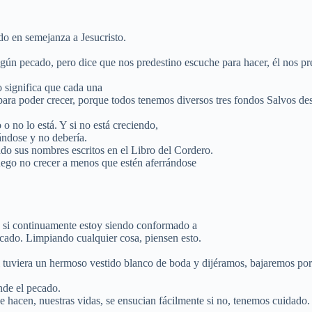
do en semejanza a Jesucristo.
ún pecado, pero dice que nos predestino escuche para hacer, él nos pre
 significa que cada una
las para poder crecer, porque todos tenemos diversos tres fondos Salvos
 o no lo está. Y si no está creciendo,
ándose y no debería.
ado sus nombres escritos en el Libro del Cordero.
luego no crecer a menos que estén aferrándose
 si continuamente estoy siendo conformado a
cado. Limpiando cualquier cosa, piensen esto.
si tuviera un hermoso vestido blanco de boda y dijéramos, bajaremos por
nde el pecado.
que hacen, nuestras vidas, se ensucian fácilmente si no, tenemos cuidado.