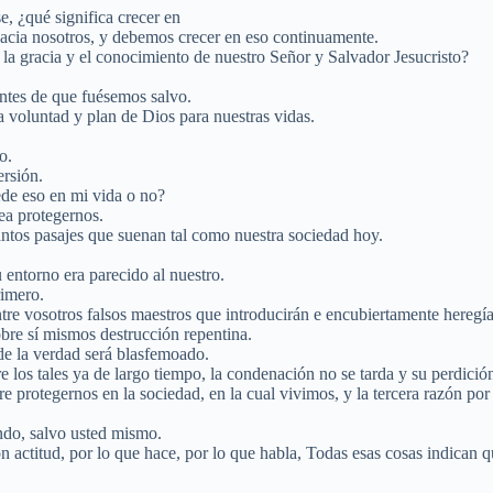
, ¿qué significa crecer en
hacia nosotros, y debemos crecer en eso continuamente.
a gracia y el conocimiento de nuestro Señor y Salvador Jesucristo?
antes de que fuésemos salvo.
 voluntad y plan de Dios para nuestras vidas.
o.
rsión.
ede eso en mi vida o no?
ea protegernos.
uantos pasajes que suenan tal como nuestra sociedad hoy.
 entorno era parecido al nuestro.
rimero.
tre vosotros falsos maestros que introducirán e encubiertamente heregía
obre sí mismos destrucción repentina.
de la verdad será blasfemoado.
e los tales ya de largo tiempo, la condenación no se tarda y su perdici
re protegernos en la sociedad, en la cual vivimos, y la tercera razón po
ndo, salvo usted mismo.
 actitud, por lo que hace, por lo que habla, Todas esas cosas indican q