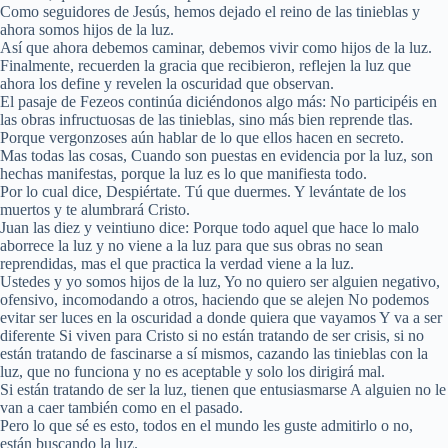
Como seguidores de Jesús, hemos dejado el reino de las tinieblas y
ahora somos hijos de la luz.
Así que ahora debemos caminar, debemos vivir como hijos de la luz.
Finalmente, recuerden la gracia que recibieron, reflejen la luz que
ahora los define y revelen la oscuridad que observan.
El pasaje de Fezeos continúa diciéndonos algo más: No participéis en
las obras infructuosas de las tinieblas, sino más bien reprende tlas.
Porque vergonzoses aún hablar de lo que ellos hacen en secreto.
Mas todas las cosas, Cuando son puestas en evidencia por la luz, son
hechas manifestas, porque la luz es lo que manifiesta todo.
Por lo cual dice, Despiértate. Tú que duermes. Y levántate de los
muertos y te alumbrará Cristo.
Juan las diez y veintiuno dice: Porque todo aquel que hace lo malo
aborrece la luz y no viene a la luz para que sus obras no sean
reprendidas, mas el que practica la verdad viene a la luz.
Ustedes y yo somos hijos de la luz, Yo no quiero ser alguien negativo,
ofensivo, incomodando a otros, haciendo que se alejen No podemos
evitar ser luces en la oscuridad a donde quiera que vayamos Y va a ser
diferente Si viven para Cristo si no están tratando de ser crisis, si no
están tratando de fascinarse a sí mismos, cazando las tinieblas con la
luz, que no funciona y no es aceptable y solo los dirigirá mal.
Si están tratando de ser la luz, tienen que entusiasmarse A alguien no le
van a caer también como en el pasado.
Pero lo que sé es esto, todos en el mundo les guste admitirlo o no,
están buscando la luz.