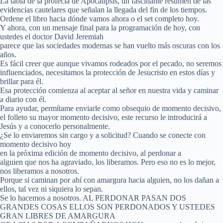
La tabla de la profecía de Apocalipsis, un fascinante resumen de las
evidencias cautelares que señalan la llegada del fin de los tiempos.
Ordene el libro hacia dónde vamos ahora o el set completo hoy.
Y ahora, con un mensaje final para la programación de hoy, con
ustedes el doctor David Jeremiah
parece que las sociedades modernas se han vuelto más oscuras con los
años.
Es fácil creer que aunque vivamos rodeados por el pecado, no seremos
influenciados, necesitamos la protección de Jesucristo en estos días y
brillar para él.
Esa protección comienza al aceptar al señor en nuestra vida y caminar
a diario con él.
Para ayudar, permítame enviarle como obsequio de momento decisivo,
el folleto su mayor momento decisivo, este recurso le introducirá a
Jesús y a conocerlo personalmente.
¿Se lo enviaremos sin cargo y a solicitud? Cuando se conecte con
momento decisivo hoy
en la próxima edición de momento decisivo, al perdonar a
alguien que nos ha agraviado, los liberamos. Pero eso no es lo mejor,
nos liberamos a nosotros.
Porque si caminan por ahí con amargura hacia alguien, no los dañan a
ellos, tal vez ni siquiera lo sepan.
Se lo hacemos a nosotros. AL PERDONAR PASAN DOS
GRANDES COSAS ELLOS SON PERDONADOS Y USTEDES
GRAN LIBRES DE AMARGURA