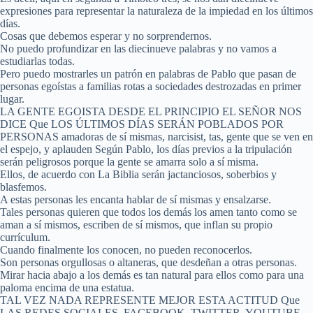
expresiones para representar la naturaleza de la impiedad en los últimos
días.
Cosas que debemos esperar y no sorprendernos.
No puedo profundizar en las diecinueve palabras y no vamos a
estudiarlas todas.
Pero puedo mostrarles un patrón en palabras de Pablo que pasan de
personas egoístas a familias rotas a sociedades destrozadas en primer
lugar.
LA GENTE EGOISTA DESDE EL PRINCIPIO EL SEÑOR NOS
DICE Que LOS ÚLTIMOS DÍAS SERÁN POBLADOS POR
PERSONAS amadoras de sí mismas, narcisist, tas, gente que se ven en
el espejo, y aplauden Según Pablo, los días previos a la tripulación
serán peligrosos porque la gente se amarra solo a sí misma.
Ellos, de acuerdo con La Biblia serán jactanciosos, soberbios y
blasfemos.
A estas personas les encanta hablar de sí mismas y ensalzarse.
Tales personas quieren que todos los demás los amen tanto como se
aman a sí mismos, escriben de sí mismos, que inflan su propio
currículum.
Cuando finalmente los conocen, no pueden reconocerlos.
Son personas orgullosas o altaneras, que desdeñan a otras personas.
Mirar hacia abajo a los demás es tan natural para ellos como para una
paloma encima de una estatua.
TAL VEZ NADA REPRESENTE MEJOR ESTA ACTITUD Que
LAS REDES SOCIALES, FACEBOOK, TWITTER, YOUTUBE