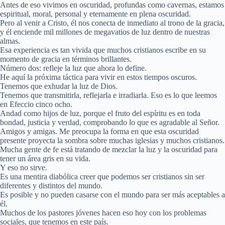
Antes de eso vivimos en oscuridad, profundas como cavernas, estamos
espiritual, moral, personal y eternamente en plena oscuridad.
Pero al venir a Cristo, él nos conecta de inmediato al trono de la gracia,
y él enciende mil millones de megavatios de luz dentro de nuestras
almas.
Esa experiencia es tan vivida que muchos cristianos escribe en su
momento de gracia en términos brillantes.
Número dos: refleje la luz que ahora lo define.
He aquí la próxima táctica para vivir en estos tiempos oscuros.
Tenemos que exhudar la luz de Dios.
Tenemos que transmitirla, reflejarla e irradiarla. Eso es lo que leemos
en Efeccio cinco ocho.
Andad como hijos de luz, porque el fruto del espíritu es en toda
bondad, justicia y verdad, comprobando lo que es agradable al Señor.
Amigos y amigas. Me preocupa la forma en que esta oscuridad
presente proyecta la sombra sobre muchas iglesias y muchos cristianos.
Mucha gente de fe está tratando de mezclar la luz y la oscuridad para
tener un área gris en su vida.
Y eso no sirve.
Es una mentira diabólica creer que podemos ser cristianos sin ser
diferentes y distintos del mundo.
Es posible y no pueden casarse con el mundo para ser más aceptables a
él.
Muchos de los pastores jóvenes hacen eso hoy con los problemas
sociales, que tenemos en este país.