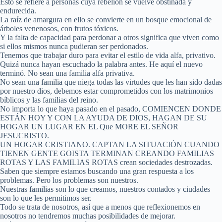
Esto se refiere a personas cuya rebelión se vuelve obstinada y
endurecida.
La raíz de amargura en ello se convierte en un bosque emocional de
árboles venenosos, con frutos tóxicos.
Y la falta de capacidad para perdonar a otros significa que viven como
si ellos mismos nunca pudieran ser perdonados.
Tenemos que trabajar duro para evitar el estilo de vida alfa, privativo.
Quizá nunca hayan escuchado la palabra antes. He aquí el nuevo
terminó. No sean una familia alfa privativa.
No sean una familia que niega todas las virtudes que les han sido dadas
por nuestro dios, debemos estar comprometidos con los matrimonios
bíblicos y las familias del reino.
No importa lo que haya pasado en el pasado, COMIENCEN DONDE
ESTÁN HOY Y CON LA AYUDA DE DIOS, HAGAN DE SU
HOGAR UN LUGAR EN EL Que MORE EL SEÑOR
JESUCRISTO.
UN HOGAR CRISTIANO. CAPTAN LA SITUACIÓN CUANDO
TIENEN GENTE GOISTA TERMINAN CREANDO FAMILIAS
ROTAS Y LAS FAMILIAS ROTAS crean sociedades destrozadas.
Saben que siempre estamos buscando una gran respuesta a los
problemas. Pero los problemas son nuestros.
Nuestras familias son lo que creamos, nuestros contados y ciudades
son lo que les permitimos ser.
Todo se trata de nosotros, así que a menos que reflexionemos en
nosotros no tendremos muchas posibilidades de mejorar.