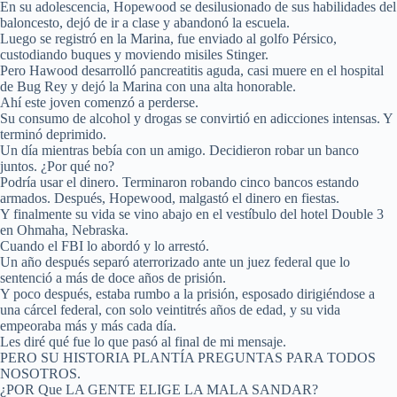
En su adolescencia, Hopewood se desilusionado de sus habilidades del
baloncesto, dejó de ir a clase y abandonó la escuela.
Luego se registró en la Marina, fue enviado al golfo Pérsico,
custodiando buques y moviendo misiles Stinger.
Pero Hawood desarrolló pancreatitis aguda, casi muere en el hospital
de Bug Rey y dejó la Marina con una alta honorable.
Ahí este joven comenzó a perderse.
Su consumo de alcohol y drogas se convirtió en adicciones intensas. Y
terminó deprimido.
Un día mientras bebía con un amigo. Decidieron robar un banco
juntos. ¿Por qué no?
Podría usar el dinero. Terminaron robando cinco bancos estando
armados. Después, Hopewood, malgastó el dinero en fiestas.
Y finalmente su vida se vino abajo en el vestíbulo del hotel Double 3
en Ohmaha, Nebraska.
Cuando el FBI lo abordó y lo arrestó.
Un año después separó aterrorizado ante un juez federal que lo
sentenció a más de doce años de prisión.
Y poco después, estaba rumbo a la prisión, esposado dirigiéndose a
una cárcel federal, con solo veintitrés años de edad, y su vida
empeoraba más y más cada día.
Les diré qué fue lo que pasó al final de mi mensaje.
PERO SU HISTORIA PLANTÍA PREGUNTAS PARA TODOS
NOSOTROS.
¿POR Que LA GENTE ELIGE LA MALA SANDAR?