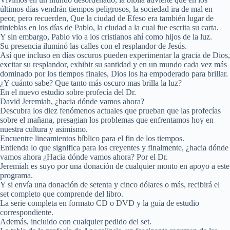
últimos días vendrán tiempos peligrosos, la sociedad ira de mal en
peor, pero recuerden, Que la ciudad de Efeso era también lugar de
tinieblas en los días de Pablo, la ciudad a la cual fue escrita su carta.
Y sin embargo, Pablo vio a los cristianos ahí como hijos de la luz.
Su presencia iluminó las calles con el resplandor de Jesús.
Así que incluso en días oscuros pueden experimentar la gracia de Dios,
excitar su resplandor, exhibir su santidad y en un mundo cada vez más
dominado por los tiempos finales, Dios los ha empoderado para brillar.
¿Y cuánto sabe? Que tanto más oscuro mas brilla la luz?
En el nuevo estudio sobre profecía del Dr.
David Jeremiah, ¿hacia dónde vamos ahora?
Descubra los diez fenómenos actuales que prueban que las profecías
sobre el mañana, presagian los problemas que enfrentamos hoy en
nuestra cultura y asimismo.
Encuentre lineamientos bíblico para el fin de los tiempos.
Entienda lo que significa para los creyentes y finalmente, ¿hacia dónde
vamos ahora ¿Hacia dónde vamos ahora? Por el Dr.
Jeremiah es suyo por una donación de cualquier monto en apoyo a este
programa.
Y si envía una donación de setenta y cinco dólares o más, recibirá el
set completo que comprende del libro.
La serie completa en formato CD o DVD y la guía de estudio
correspondiente.
Además, incluido con cualquier pedido del set.