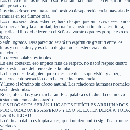
Los cinco términos de Pablo sobre la familia incluidas en el párrafo son
alfa privativas.
Las cinco describen una actitud positiva desaparecida en la mayoría de
familias en los últimos días.
Los niños serán desobedientes, harán lo que quieran hacer, desechando
la supervisión y la autoridad, ignorarán la instrucción de la escritura,
que dice: Hijos, obedecer en el Señor a vuestros padres porque esto es
justo.
Serán ingratos, Desaparecido estará un espíritu de gratitud entre los
hijos y sus padres, y esa falta de gratitud se extenderá a otras
relaciones.
La tercera palabra es impíos.
En este contexto, eso implica falta de respeto, no habrá respeto dentro
de la estructura del marco de la familia.
La imagen es de alguien que se deshace de la supervisión y alberga
una creciente sensación de rebelión e independencia.
Y luego el término sin afecto natural. Las relaciones humanas normales
serán destruidas.
Rotas, afectadas y se marcharán. Esta palabra es traducida del nuevo
testamento como sin corazón.
LOS HOGARES SERÁN LUGARES DIFÍCILES ARRUINADOS
POR CORAZONES ASPEROS Y ESO SE EXTENDERÁ A TODA
LA SOCIEDAD.
La última palabra es implacables, que también podría significar rompe
verdades.