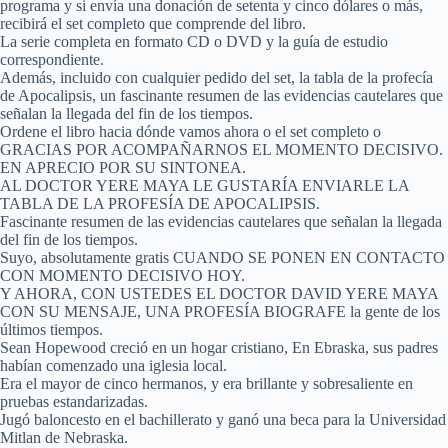
programa y si envía una donación de setenta y cinco dólares o más,
recibirá el set completo que comprende del libro.
La serie completa en formato CD o DVD y la guía de estudio
correspondiente.
Además, incluido con cualquier pedido del set, la tabla de la profecía
de Apocalipsis, un fascinante resumen de las evidencias cautelares que
señalan la llegada del fin de los tiempos.
Ordene el libro hacia dónde vamos ahora o el set completo o
GRACIAS POR ACOMPAÑARNOS EL MOMENTO DECISIVO.
EN APRECIO POR SU SINTONEA.
AL DOCTOR YERE MAYA LE GUSTARÍA ENVIARLE LA
TABLA DE LA PROFESÍA DE APOCALIPSIS.
Fascinante resumen de las evidencias cautelares que señalan la llegada
del fin de los tiempos.
Suyo, absolutamente gratis CUANDO SE PONEN EN CONTACTO
CON MOMENTO DECISIVO HOY.
Y AHORA, CON USTEDES EL DOCTOR DAVID YERE MAYA
CON SU MENSAJE, UNA PROFESÍA BIOGRAFE la gente de los
últimos tiempos.
Sean Hopewood creció en un hogar cristiano, En Ebraska, sus padres
habían comenzado una iglesia local.
Era el mayor de cinco hermanos, y era brillante y sobresaliente en
pruebas estandarizadas.
Jugó baloncesto en el bachillerato y ganó una beca para la Universidad
Mitlan de Nebraska.