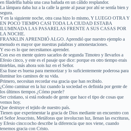
en filadelfia había una casa bañada en un cálido resplandor.
La lámpara daba luz a la calle la gente al pasar por ahí se sentía bien y
segura.
Y en la siguiente noche, otra casa hizo lo mismo, Y LUEGO OTRA Y
EN POCO TIEMPO CASI TODA LA CIUDAD ESTABA
ILUMINADA LAS PASARELAS FRENTE A SUS CASAS POR
LA NOCHE.
FRANKLIN APRENDIÓ ALGO. Aprendió que nuestro ejemplo a
menudo es mayor que nuestras palabras y amonestaciones.
Y eso es lo que necesitamos aprender.
Con eso en mente quiero sacarlos de segunda Timoteo y llevarlos a
Efesio cinco, y este es el pasaje que dice: porque en otro tiempo erais
tinieblas, más ahora sois luz en el Señor.
Esa frase es buena para memorizar y lo suficientemente poderosa para
iluminar los caminos de su vida.
Primero, necesitan recordar esa gracia que han recibido.
¿Cómo caminar en la luz cuando la sociedad es definida por gente de
los últimos tiempos ¿Cómo puede?
Ser cristiano, si está rodeado de gente que hace el tipo de cosas que
vemos hoy.
Que destruye el tejido de nuestro país.
Tienen que experimentar la gracia de Dios mediante un encuentro con
el Señor Jesucristo, Metáforas que involucran luz, llenan las escrituras,
y Efesio cinco:ocho describe la diferencia que nos viene, cuando
tenemos gracia con Cristo.