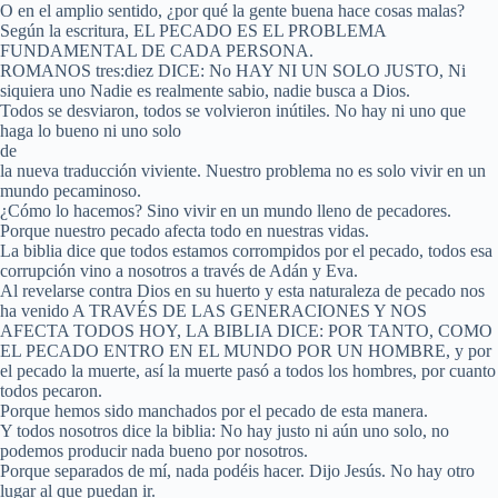
O en el amplio sentido, ¿por qué la gente buena hace cosas malas?
Según la escritura, EL PECADO ES EL PROBLEMA
FUNDAMENTAL DE CADA PERSONA.
ROMANOS tres:diez DICE: No HAY NI UN SOLO JUSTO, Ni
siquiera uno Nadie es realmente sabio, nadie busca a Dios.
Todos se desviaron, todos se volvieron inútiles. No hay ni uno que
haga lo bueno ni uno solo
de
la nueva traducción viviente. Nuestro problema no es solo vivir en un
mundo pecaminoso.
¿Cómo lo hacemos? Sino vivir en un mundo lleno de pecadores.
Porque nuestro pecado afecta todo en nuestras vidas.
La biblia dice que todos estamos corrompidos por el pecado, todos esa
corrupción vino a nosotros a través de Adán y Eva.
Al revelarse contra Dios en su huerto y esta naturaleza de pecado nos
ha venido A TRAVÉS DE LAS GENERACIONES Y NOS
AFECTA TODOS HOY, LA BIBLIA DICE: POR TANTO, COMO
EL PECADO ENTRO EN EL MUNDO POR UN HOMBRE, y por
el pecado la muerte, así la muerte pasó a todos los hombres, por cuanto
todos pecaron.
Porque hemos sido manchados por el pecado de esta manera.
Y todos nosotros dice la biblia: No hay justo ni aún uno solo, no
podemos producir nada bueno por nosotros.
Porque separados de mí, nada podéis hacer. Dijo Jesús. No hay otro
lugar al que puedan ir.