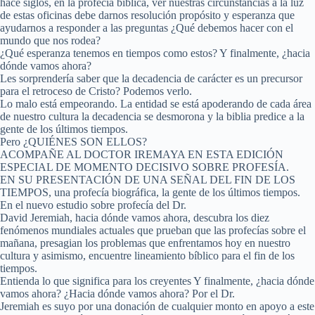
hace siglos, en la profecía bíblica, ver nuestras circunstancias a la luz
de estas oficinas debe darnos resolución propósito y esperanza que
ayudarnos a responder a las preguntas ¿Qué debemos hacer con el
mundo que nos rodea?
¿Qué esperanza tenemos en tiempos como estos? Y finalmente, ¿hacia
dónde vamos ahora?
Les sorprendería saber que la decadencia de carácter es un precursor
para el retroceso de Cristo? Podemos verlo.
Lo malo está empeorando. La entidad se está apoderando de cada área
de nuestro cultura la decadencia se desmorona y la biblia predice a la
gente de los últimos tiempos.
Pero ¿QUIÉNES SON ELLOS?
ACOMPAÑE AL DOCTOR IREMAYA EN ESTA EDICIÓN
ESPECIAL DE MOMENTO DECISIVO SOBRE PROFESÍA.
EN SU PRESENTACIÓN DE UNA SEÑAL DEL FIN DE LOS
TIEMPOS, una profecía biográfica, la gente de los últimos tiempos.
En el nuevo estudio sobre profecía del Dr.
David Jeremiah, hacia dónde vamos ahora, descubra los diez
fenómenos mundiales actuales que prueban que las profecías sobre el
mañana, presagian los problemas que enfrentamos hoy en nuestro
cultura y asimismo, encuentre lineamiento bíblico para el fin de los
tiempos.
Entienda lo que significa para los creyentes Y finalmente, ¿hacia dónde
vamos ahora? ¿Hacia dónde vamos ahora? Por el Dr.
Jeremiah es suyo por una donación de cualquier monto en apoyo a este