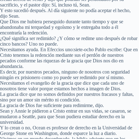
sacrificio, y el pastor dijo: Sí, incluso tú, Sean.
Y esto sucedió después. Al día siguiente no podía aceptar el hecho,
dijo Sean.
Que Dios me hubiera perseguido durante tanto tiempo y que se
abandonaba mi terquedad y egoísmo y le entregaba todo a él
encontraría la redención.
¿Qué significa ser redimido? ¿Y cómo se redime uno después de robar
cinco bancos? Uno no puede.
Necesitamos ayuda. En Efeccios uno:siete-ocho Pablo escribe: Que en
Cristo tenemos la redención mediante sus el perdón de nuestros
pecados conforme las riquezas de la gracia que Dios nos dio en
abundancia.
Es decir, por nuestros pecados, ninguno de nosotros con seguridad
ningún ex prisionero como yo puede ser redimido por sí mismo.
Necesitamos el evangelio de la gracia que dice que cada uno de
nosotros tiene valor porque estamos hechos a imagen de Dios.
La gracia dice que no somos definidos por nuestros fracasos y faltas,
sino por un amor sin mérito ni condición.
La gracia de Dios fue suficiente para redimirme, dijo.
Sean y Annie le pidieron a Cristo entrar en sus vidas, se casaron, se
mudaron a Seattle, para que Sean pudiera estudiar derecho en la
universidad.
Y lo crean o no, Ocean es profesor de derecho en la Universidad de
George Stone en Washington, donde esparce la luz a diario.
Vivimos en un mundo desordenado, la biblia advierte que en los