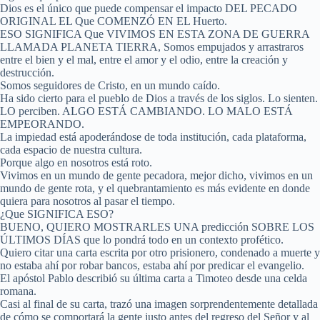
Dios es el único que puede compensar el impacto DEL PECADO
ORIGINAL EL Que COMENZÓ EN EL Huerto.
ESO SIGNIFICA Que VIVIMOS EN ESTA ZONA DE GUERRA
LLAMADA PLANETA TIERRA, Somos empujados y arrastraros
entre el bien y el mal, entre el amor y el odio, entre la creación y
destrucción.
Somos seguidores de Cristo, en un mundo caído.
Ha sido cierto para el pueblo de Dios a través de los siglos. Lo sienten.
LO perciben. ALGO ESTÁ CAMBIANDO. LO MALO ESTÁ
EMPEORANDO.
La impiedad está apoderándose de toda institución, cada plataforma,
cada espacio de nuestra cultura.
Porque algo en nosotros está roto.
Vivimos en un mundo de gente pecadora, mejor dicho, vivimos en un
mundo de gente rota, y el quebrantamiento es más evidente en donde
quiera para nosotros al pasar el tiempo.
¿Que SIGNIFICA ESO?
BUENO, QUIERO MOSTRARLES UNA predicción SOBRE LOS
ÚLTIMOS DÍAS que lo pondrá todo en un contexto profético.
Quiero citar una carta escrita por otro prisionero, condenado a muerte y
no estaba ahí por robar bancos, estaba ahí por predicar el evangelio.
El apóstol Pablo describió su última carta a Timoteo desde una celda
romana.
Casi al final de su carta, trazó una imagen sorprendentemente detallada
de cómo se comportará la gente justo antes del regreso del Señor y al