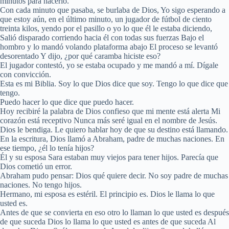
minutos para hacerlo.
Con cada minuto que pasaba, se burlaba de Dios, Yo sigo esperando a
que estoy aún, en el último minuto, un jugador de fútbol de ciento
treinta kilos, yendo por el pasillo o yo lo que él le estaba diciendo,
Salió disparado corriendo hacia él con todas sus fuerzas Bajo el
hombro y lo mandó volando plataforma abajo El proceso se levantó
desorentado Y dijo, ¿por qué caramba hiciste eso?
El jugador contestó, yo se estaba ocupado y me mandó a mí. Dígale
con convicción.
Esta es mi Biblia. Soy lo que Dios dice que soy. Tengo lo que dice que
tengo.
Puedo hacer lo que dice que puedo hacer.
Hoy recibiré la palabra de Dios confieso que mi mente está alerta Mi
corazón está receptivo Nunca más seré igual en el nombre de Jesús.
Dios le bendiga. Le quiero hablar hoy de que su destino está llamando.
En la escritura, Dios llamó a Abraham, padre de muchas naciones. En
ese tiempo, ¿él lo tenía hijos?
Él y su esposa Sara estaban muy viejos para tener hijos. Parecía que
Dios cometió un error.
Abraham pudo pensar: Dios qué quiere decir. No soy padre de muchas
naciones. No tengo hijos.
Hermano, mi esposa es estéril. El principio es. Dios le llama lo que
usted es.
Antes de que se convierta en eso otro lo llaman lo que usted es después
de que suceda Dios lo llama lo que usted es antes de que suceda Al