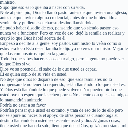
ministro.
Supo que eso es lo que iba a hacer con su vida.
Note al principio, Dios lo llamó pastor antes de que tuviera una iglesia,
antes de que tuviera alguna credencial, antes de que hubiera ido al
seminario y pudiera escuchar su destino llamándolo.
Se pudo haber disodio de eso, pensando que yo siendo pastor, eso
nunca va a funcionar, Pero en vez de eso, dejó la semilla en realizar y
creyó lo que Dios habló acerca de él.
Empezó a decirle a la gente, soy pastor, suministro lo veían como si
estuviera loco Esto de su familia le dijo yo no eres un ministro Mejor te
quedas con nosotros aquí en la granja.
Todo lo que sabes hacer es cosechar algo, pero la gente no puede ver
lo que Dios sí ve.
Dios ve su potencial, él sabe de lo que usted es capaz.
Él es quien soplo de su vida en usted.
No deje que otros lo disparan de eso, que esos familiares no lo
compensan de no tener lo requerido, están llamándolo lo que usted es.
Y Dios está llamándole lo que puede volverse No pueden oír lo que
usted oye no espere que le echen porras No cuente con que sus amigos
lo mantendrán animado.
Podría no estar a su favor.
Podrían pensar que usted es extraño, y trata de eso de lo de ello pero
no se apure no necesita el apoyo de otras personas cuando oiga su
destino llamándola a usted eso es entre usted y dios Algunas cosas,
tiene usted que hacerla solo, tiene que decir Dios, quizás no están a mi