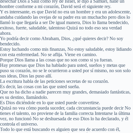
desechar Dios a Saúl como rey de Israel, le dijo a Samuel, hallé un
hombre conforme a mi corazón, David será el siguiente rey.
Y es interesante, es que David no era un hombre y era un adolescente,
andaba cuidando las ovejas de su padre era un muchacho pero dios lo
llamó lo que llegaría a ser De igual manera, Dios lo llama bendecido,
exitoso, fuerte, saludable, talentoso Quizá no todo eso sea verdad
ahora.
Yo podría decir como Abraham, Dios, ¿qué quieres decir? No soy
bendecido.
Estoy luchando como mis finanzas, No estoy saludable, estoy lidiando
con esta enfermedad. No se aflija. Viene en camino.
Porque Dios llama a las cosas que no son como si ya fueran.
Hay promesas que Dios ha hablado para usted, sueños y metas que
puso su corazón, no se le ocurrieron a usted por sí mismo, no son solo
sus ideas, Dios las puso allí.
La escritura habla de las peticiones secretas de su corazón.
Es decir, las cosas con las que usted sueña.
Que no ha dicho a nadie parecen muy grandes, demasiado fantásticas,
es su destino, llamándolo.
Es Dios diciéndole en lo que usted puede convertirse.
Quizá no vea cómo pueda suceder, cada circunstancia puede decir No
tienes el talento, no proviene de la familia correcta Intentarse la última
vez, no funcionó No se deshuesada de eso Dios lo ha declarado, y él
controla el universo.
Todo lo que está buscando es alguien que sea de acuerdo con él,