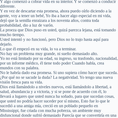
Y algo comenzó a cobrar vida en su interior. Y se comenzó a conducir
diferente.
Y en vez de descartar esta promesa, ahora puedo oírlo diciendo a la
gente, voy a tener un bebé, Yo iba a hacer algo especial en mi vida,
dejó que la semilla enraizara a los noventa años, contra toda
probabilidad, dio a luz de varón.
La proeza que Dios puso en usted, quizá parezca lejana, está tomando
mucho tiempo.
Usted intentó y no funcionó, pero Dios no lo trajo hasta aquí para
dejarlo.
Lo que él empezó en su vida, lo va a terminar.
No hay un problema muy grande, ni sueño demasiado alto.
Yo no está limitado por su edad, su ingreso, su trasfondo, nacionalidad,
por un informe médico, él tiene todo poder Cuando habla, crea
mundos con su palabra.
No le habría dado esa promesa. Si uno supiera cómo hacer que suceda.
¿Por qué no se sacude la duda? La negatividad. Yo tengo una nueva
visión fresca para su vida.
Dios está llamándolo a niveles nuevos, está llamándolo a libertad, a
salud, abundancia y a victoria, y si se pone de acuerdo con él, lo
llevará a lugares que usted nunca ha soñado, para que sucedan cosas,
que usted no podría hacer suceder por sí mismo, Esto fue lo que le
sucedió a una amiga mía, creció en un poblado pequeño en
Mississippi, fue criada con mucha pobreza, un ambiente muy
disfuncional donde sufrió demasiado Parecía que se convertiría en una