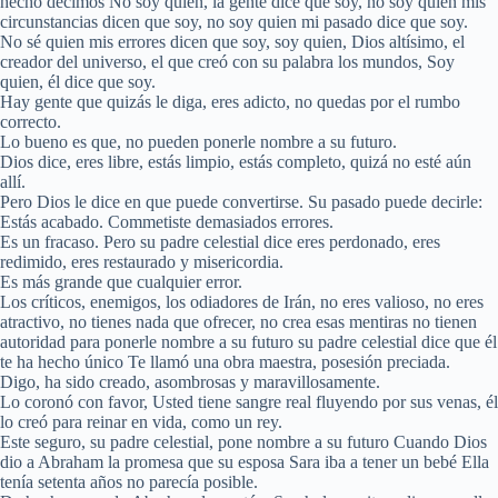
hecho decimos No soy quien, la gente dice que soy, no soy quien mis
circunstancias dicen que soy, no soy quien mi pasado dice que soy.
No sé quien mis errores dicen que soy, soy quien, Dios altísimo, el
creador del universo, el que creó con su palabra los mundos, Soy
quien, él dice que soy.
Hay gente que quizás le diga, eres adicto, no quedas por el rumbo
correcto.
Lo bueno es que, no pueden ponerle nombre a su futuro.
Dios dice, eres libre, estás limpio, estás completo, quizá no esté aún
allí.
Pero Dios le dice en que puede convertirse. Su pasado puede decirle:
Estás acabado. Commetiste demasiados errores.
Es un fracaso. Pero su padre celestial dice eres perdonado, eres
redimido, eres restaurado y misericordia.
Es más grande que cualquier error.
Los críticos, enemigos, los odiadores de Irán, no eres valioso, no eres
atractivo, no tienes nada que ofrecer, no crea esas mentiras no tienen
autoridad para ponerle nombre a su futuro su padre celestial dice que él
te ha hecho único Te llamó una obra maestra, posesión preciada.
Digo, ha sido creado, asombrosas y maravillosamente.
Lo coronó con favor, Usted tiene sangre real fluyendo por sus venas, él
lo creó para reinar en vida, como un rey.
Este seguro, su padre celestial, pone nombre a su futuro Cuando Dios
dio a Abraham la promesa que su esposa Sara iba a tener un bebé Ella
tenía setenta años no parecía posible.