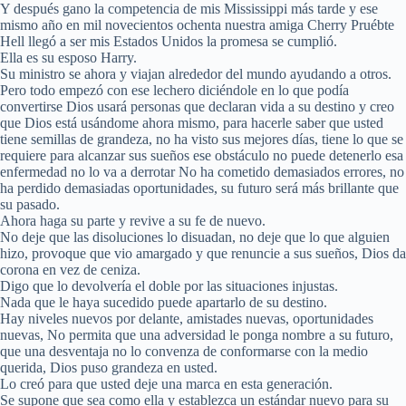
Y después gano la competencia de mis Mississippi más tarde y ese
mismo año en mil novecientos ochenta nuestra amiga Cherry Pruébte
Hell llegó a ser mis Estados Unidos la promesa se cumplió.
Ella es su esposo Harry.
Su ministro se ahora y viajan alrededor del mundo ayudando a otros.
Pero todo empezó con ese lechero diciéndole en lo que podía
convertirse Dios usará personas que declaran vida a su destino y creo
que Dios está usándome ahora mismo, para hacerle saber que usted
tiene semillas de grandeza, no ha visto sus mejores días, tiene lo que se
requiere para alcanzar sus sueños ese obstáculo no puede detenerlo esa
enfermedad no lo va a derrotar No ha cometido demasiados errores, no
ha perdido demasiadas oportunidades, su futuro será más brillante que
su pasado.
Ahora haga su parte y revive a su fe de nuevo.
No deje que las disoluciones lo disuadan, no deje que lo que alguien
hizo, provoque que vio amargado y que renuncie a sus sueños, Dios da
corona en vez de ceniza.
Digo que lo devolvería el doble por las situaciones injustas.
Nada que le haya sucedido puede apartarlo de su destino.
Hay niveles nuevos por delante, amistades nuevas, oportunidades
nuevas, No permita que una adversidad le ponga nombre a su futuro,
que una desventaja no lo convenza de conformarse con la medio
querida, Dios puso grandeza en usted.
Lo creó para que usted deje una marca en esta generación.
Se supone que sea como ella y establezca un estándar nuevo para su