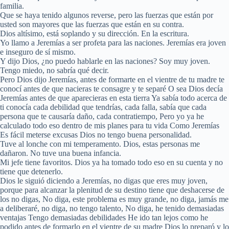
familia.
Que se haya tenido algunos reverse, pero las fuerzas que están por
usted son mayores que las fuerzas que están en su contra.
Dios altísimo, está soplando y su dirección. En la escritura.
Yo llamo a Jeremías a ser profeta para las naciones. Jeremías era joven
e inseguro de sí mismo.
Y dijo Dios, ¿no puedo hablarle en las naciones? Soy muy joven.
Tengo miedo, no sabría qué decir.
Pero Dios dijo Jeremías, antes de formarte en el vientre de tu madre te
conocí antes de que nacieras te consagre y te separé O sea Dios decía
Jeremías antes de que aparecieras en esta tierra Ya sabía todo acerca de
ti conocía cada debilidad que tendrías, cada falla, sabía que cada
persona que te causaría daño, cada contratiempo, Pero yo ya he
calculado todo eso dentro de mis planes para tu vida Como Jeremías
Es fácil meterse excusas Dios no tengo buena personalidad.
Tuve al lonche con mi temperamento. Dios, estas personas me
dañaron. No tuve una buena infancia.
Mi jefe tiene favoritos. Dios ya ha tomado todo eso en su cuenta y no
tiene que detenerlo.
Dios le siguió diciendo a Jeremías, no digas que eres muy joven,
porque para alcanzar la plenitud de su destino tiene que deshacerse de
los no digas, No diga, este problema es muy grande, no diga, jamás me
a deliberaré, no diga, no tengo talento, No diga, he tenido demasiadas
ventajas Tengo demasiadas debilidades He ido tan lejos como he
podido antes de formarlo en el vientre de su madre Dios lo preparó y lo