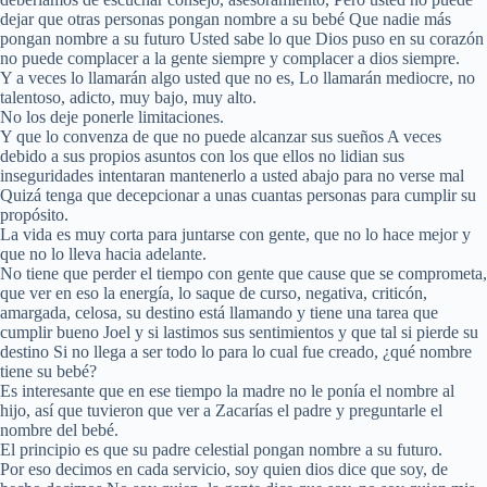
dejar que otras personas pongan nombre a su bebé Que nadie más
pongan nombre a su futuro Usted sabe lo que Dios puso en su corazón
no puede complacer a la gente siempre y complacer a dios siempre.
Y a veces lo llamarán algo usted que no es, Lo llamarán mediocre, no
talentoso, adicto, muy bajo, muy alto.
No los deje ponerle limitaciones.
Y que lo convenza de que no puede alcanzar sus sueños A veces
debido a sus propios asuntos con los que ellos no lidian sus
inseguridades intentaran mantenerlo a usted abajo para no verse mal
Quizá tenga que decepcionar a unas cuantas personas para cumplir su
propósito.
La vida es muy corta para juntarse con gente, que no lo hace mejor y
que no lo lleva hacia adelante.
No tiene que perder el tiempo con gente que cause que se comprometa,
que ver en eso la energía, lo saque de curso, negativa, criticón,
amargada, celosa, su destino está llamando y tiene una tarea que
cumplir bueno Joel y si lastimos sus sentimientos y que tal si pierde su
destino Si no llega a ser todo lo para lo cual fue creado, ¿qué nombre
tiene su bebé?
Es interesante que en ese tiempo la madre no le ponía el nombre al
hijo, así que tuvieron que ver a Zacarías el padre y preguntarle el
nombre del bebé.
El principio es que su padre celestial pongan nombre a su futuro.
Por eso decimos en cada servicio, soy quien dios dice que soy, de