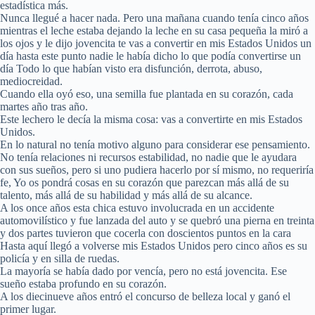
estadística más.
Nunca llegué a hacer nada. Pero una mañana cuando tenía cinco años
mientras el leche estaba dejando la leche en su casa pequeña la miró a
los ojos y le dijo jovencita te vas a convertir en mis Estados Unidos un
día hasta este punto nadie le había dicho lo que podía convertirse un
día Todo lo que habían visto era disfunción, derrota, abuso,
mediocreidad.
Cuando ella oyó eso, una semilla fue plantada en su corazón, cada
martes año tras año.
Este lechero le decía la misma cosa: vas a convertirte en mis Estados
Unidos.
En lo natural no tenía motivo alguno para considerar ese pensamiento.
No tenía relaciones ni recursos estabilidad, no nadie que le ayudara
con sus sueños, pero si uno pudiera hacerlo por sí mismo, no requeriría
fe, Yo os pondrá cosas en su corazón que parezcan más allá de su
talento, más allá de su habilidad y más allá de su alcance.
A los once años esta chica estuvo involucrada en un accidente
automovilístico y fue lanzada del auto y se quebró una pierna en treinta
y dos partes tuvieron que cocerla con doscientos puntos en la cara
Hasta aquí llegó a volverse mis Estados Unidos pero cinco años es su
policía y en silla de ruedas.
La mayoría se había dado por vencía, pero no está jovencita. Ese
sueño estaba profundo en su corazón.
A los diecinueve años entró el concurso de belleza local y ganó el
primer lugar.