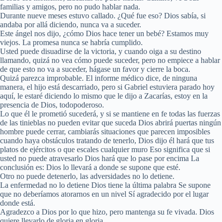
familias y amigos, pero no pudo hablar nada.
Durante nueve meses estuvo callado. ¿Qué fue eso? Dios sabía, si
andaba por allá diciendo, nunca va a suceder.
Este ángel nos dijo, ¿cómo Dios hace tener un bebé? Estamos muy
viejos. La promesa nunca se habría cumplido.
Usted puede disuadirse de la victoria, y cuando oiga a su destino
llamando, quizá no vea cómo puede suceder, pero no empiece a hablar
de que esto no va a suceder, hágase un favor y cierre la boca.
Quizá parezca improbable. El informe médico dice, de ninguna
manera, el hijo está descarriado, pero si Gabriel estuviera parado hoy
aquí, le estaré diciendo lo mismo que le dijo a Zacarías, estoy en la
presencia de Dios, todopoderoso.
Lo que él le prometió sucederá, y si se mantiene en fe todas las fuerzas
de las tinieblas no pueden evitar que suceda Dios abrirá puertas ningún
hombre puede cerrar, cambiarás situaciones que parecen imposibles
cuando haya obstáculos tratando de tenerlo, Dios dijo él hará que tus
platos de ejércitos o que escales cualquier muro Eso significa que si
usted no puede atravesarlo Dios hará que lo pase por encima La
conclusión es: Dios lo llevará a donde se supone que esté.
Otro no puede detenerlo, las adversidades no lo detiene.
La enfermedad no lo detiene Dios tiene la última palabra Se supone
que no deberíamos atorarnos en un nivel Sí agradecido por el lugar
donde está.
Agradezco a Dios por lo que hizo, pero mantenga su fe vivada. Dios
quiere llevarlo de gloria en gloria.