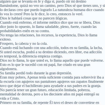
alguien que se levanta en fe y diga sí, puedo oír mi destino
llamándome, quizá no veo un camino, pero Dios sé que tienes uno, y si
lo declaras creo que puedo lograrlo La naturaleza humana dice cuando
lo vea lo creeré Pero la fe dice, lo creo, entonces lo veré.
Dios le hablará cosas que no parecen ilógicas.
Cuando está enfermo, el informe médico dice que no se libera, Dios
dice justo lo opuesto, lo llama saludable, pleno, fuerte, cuando las
probabilidades estén en su contra.
No tenga las relaciones, los recursos, la experiencia, Dios lo llama
exitoso.
Frospero, la cabeza y no la cola.
Cuando está luchando con una adicción, todos en su familia, la lucha,
Si usted escucha, podrá a su destino diciendo, eres libre, esa adicción
es temporal, la diferencia empieza contigo.
Dios no lo llama, lo que usted es, lo llama aquello que puede volverse.
Esto es lo que le sucedió con mi papá, fue criado en una gran
algodonera.
Su familia perdió todo durante la gran depresión.
Eran muy pobres, Apenas tenía suficiente comida para sobrevivir iba a
la escuela con agujeros sus pantalones agujeros sus zapatos finalmente
tuvo que dejar el bachillerato para ayudarle a sus padres en la granja.
No parecía tener un gran futuro, educación limitada, pobreza,
mentalidad de derrota, pero a los diecisiete años mi papá entregó su
vida a Cristo.
Primero en su familia, de repente Él tuvo el deseo de convertirse en