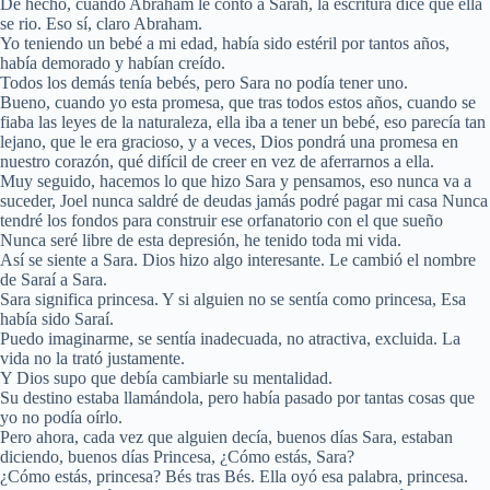
De hecho, cuando Abraham le contó a Sarah, la escritura dice que ella
se rio. Eso sí, claro Abraham.
Yo teniendo un bebé a mi edad, había sido estéril por tantos años,
había demorado y habían creído.
Todos los demás tenía bebés, pero Sara no podía tener uno.
Bueno, cuando yo esta promesa, que tras todos estos años, cuando se
fiaba las leyes de la naturaleza, ella iba a tener un bebé, eso parecía tan
lejano, que le era gracioso, y a veces, Dios pondrá una promesa en
nuestro corazón, qué difícil de creer en vez de aferrarnos a ella.
Muy seguido, hacemos lo que hizo Sara y pensamos, eso nunca va a
suceder, Joel nunca saldré de deudas jamás podré pagar mi casa Nunca
tendré los fondos para construir ese orfanatorio con el que sueño
Nunca seré libre de esta depresión, he tenido toda mi vida.
Así se siente a Sara. Dios hizo algo interesante. Le cambió el nombre
de Saraí a Sara.
Sara significa princesa. Y si alguien no se sentía como princesa, Esa
había sido Saraí.
Puedo imaginarme, se sentía inadecuada, no atractiva, excluida. La
vida no la trató justamente.
Y Dios supo que debía cambiarle su mentalidad.
Su destino estaba llamándola, pero había pasado por tantas cosas que
yo no podía oírlo.
Pero ahora, cada vez que alguien decía, buenos días Sara, estaban
diciendo, buenos días Princesa, ¿Cómo estás, Sara?
¿Cómo estás, princesa? Bés tras Bés. Ella oyó esa palabra, princesa.