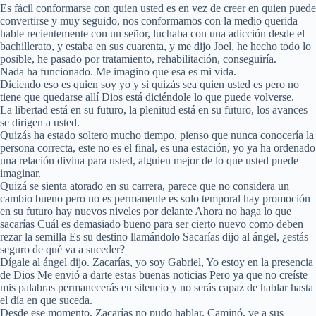
Es fácil conformarse con quien usted es en vez de creer en quien puede
convertirse y muy seguido, nos conformamos con la medio querida
hable recientemente con un señor, luchaba con una adicción desde el
bachillerato, y estaba en sus cuarenta, y me dijo Joel, he hecho todo lo
posible, he pasado por tratamiento, rehabilitación, conseguiría.
Nada ha funcionado. Me imagino que esa es mi vida.
Diciendo eso es quien soy yo y si quizás sea quien usted es pero no
tiene que quedarse allí Dios está diciéndole lo que puede volverse.
La libertad está en su futuro, la plenitud está en su futuro, los avances
se dirigen a usted.
Quizás ha estado soltero mucho tiempo, pienso que nunca conocería la
persona correcta, este no es el final, es una estación, yo ya ha ordenado
una relación divina para usted, alguien mejor de lo que usted puede
imaginar.
Quizá se sienta atorado en su carrera, parece que no considera un
cambio bueno pero no es permanente es solo temporal hay promoción
en su futuro hay nuevos niveles por delante Ahora no haga lo que
sacarías Cuál es demasiado bueno para ser cierto nuevo como deben
rezar la semilla Es su destino llamándolo Sacarías dijo al ángel, ¿estás
seguro de qué va a suceder?
Dígale al ángel dijo. Zacarías, yo soy Gabriel, Yo estoy en la presencia
de Dios Me envió a darte estas buenas noticias Pero ya que no creíste
mis palabras permanecerás en silencio y no serás capaz de hablar hasta
el día en que suceda.
Desde ese momento, Zacarías no pudo hablar. Caminó, ve a sus