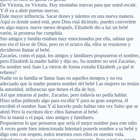
De Victoria, en Victoria. Hay montañas nuevas para que usted escale.
Y él va a abrir puertas nuevas.
Dale mayor influencia. Sacar dones y talentos en una nueva manera.
Aquí es donde usted está, pero Dios está diciendo, puedes convertirte
en algo mayor, nueve meses después, Elizabeth dio a luz un bebé
varón, la promesa fue cumplida.
Sus amigos y familia estaban muy emocionados por ella, sabían que
eso era el favor de Dios, pero en el octavo día, ellos se reunieron y
decidieron llamar al bebé.
Zacarías, como el papá, los amigos y familiares propusieron el nombre,
pero Elizabeth la madre habló y dijo no, Su nombre no será Zacarías,
Su nombre será Juan La vieron de forma extraña Elizabeth ¿a qué te
refieres?
Nadie en tu familia se llama Juan en aquellos tiempos y no era
adecuado que la madre pusiera nombre del bebé Las mujeres no tenían
la autoridad, influencias que tienen el día de hoy.
Así que miraron al padre, Zacarías, pero todavía no podía hablar.
Hizo señas pidiendo algo para escribir Y para su gran sorpresa, él
escribió el nombre Juan Y al hacerlo pudo hablar otra vez Subo que se
abrió Pero la escritura dice: ellos llamaron al bebé.
No la mamá o el papá, sino amigos y familiares.
Propusieron lo que pensaron que sería el mejor nombre para este niño
A veces gente bien intencionada Intentará ponerle nombre a su bebé y
digo esto con respeto, todos tenemos esos ellos en nuestra vida,
deberíamos de escuchar consejo, asesoramiento, Pero usted no puede