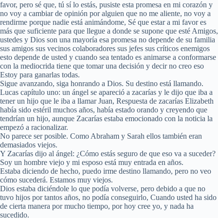
favor, pero sé que, tú sí lo estás, pusiste esta promesa en mi corazón y
no voy a cambiar de opinión por alguien que no me aliente, no voy a
rendirme porque nadie está animándome, Sé que estar a mi favor es
más que suficiente para que llegue a donde se supone que esté Amigos,
ustedes y Dios son una mayoría esa promesa no depende de su familia
sus amigos sus vecinos colaboradores sus jefes sus críticos enemigos
esto depende de usted y cuando sea tentado es animarse a conformarse
con la mediocrida tiene que tomar una decisión y decir no creo eso
Estoy para ganarlas todas.
Sigue avanzando, siga honrando a Dios. Su destino está llamando.
Lucas capítulo uno: un ángel se apareció a zacarías y le dijo que iba a
tener un hijo que le iba a llamar Juan, Respuesta de zacarías Elizabeth
había sido estéril muchos años, había estado orando y creyendo que
tendrían un hijo, aunque Zacarías estaba emocionado con la noticia la
empezó a racionalizar.
No parece ser posible. Como Abraham y Sarah ellos también eran
demasiados viejos.
Y Zacarías dijo al ángel: ¿Cómo estás seguro de que eso va a suceder?
Soy un hombre viejo y mi esposo está muy entrada en años.
Estaba diciendo de hecho, puedo irme destino llamando, pero no veo
cómo sucederá. Estamos muy viejos.
Dios estaba diciéndole lo que podía volverse, pero debido a que no
tuvo hijos por tantos años, no podía conseguirlo, Cuando usted ha sido
de cierta manera por mucho tiempo, por hoy cree yo, y nada ha
sucedido.