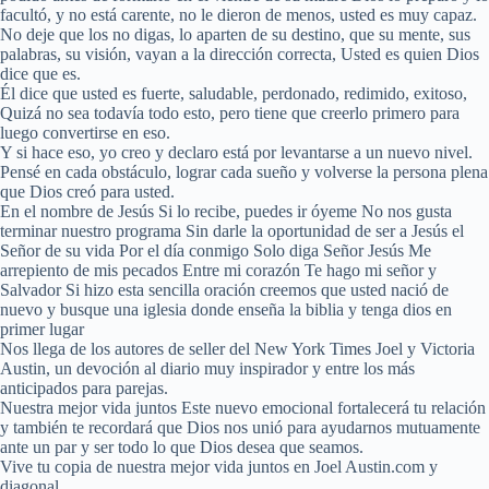
facultó, y no está carente, no le dieron de menos, usted es muy capaz.
No deje que los no digas, lo aparten de su destino, que su mente, sus
palabras, su visión, vayan a la dirección correcta, Usted es quien Dios
dice que es.
Él dice que usted es fuerte, saludable, perdonado, redimido, exitoso,
Quizá no sea todavía todo esto, pero tiene que creerlo primero para
luego convertirse en eso.
Y si hace eso, yo creo y declaro está por levantarse a un nuevo nivel.
Pensé en cada obstáculo, lograr cada sueño y volverse la persona plena
que Dios creó para usted.
En el nombre de Jesús Si lo recibe, puedes ir óyeme No nos gusta
terminar nuestro programa Sin darle la oportunidad de ser a Jesús el
Señor de su vida Por el día conmigo Solo diga Señor Jesús Me
arrepiento de mis pecados Entre mi corazón Te hago mi señor y
Salvador Si hizo esta sencilla oración creemos que usted nació de
nuevo y busque una iglesia donde enseña la biblia y tenga dios en
primer lugar
Nos llega de los autores de seller del New York Times Joel y Victoria
Austin, un devoción al diario muy inspirador y entre los más
anticipados para parejas.
Nuestra mejor vida juntos Este nuevo emocional fortalecerá tu relación
y también te recordará que Dios nos unió para ayudarnos mutuamente
ante un par y ser todo lo que Dios desea que seamos.
Vive tu copia de nuestra mejor vida juntos en Joel Austin.com y
diagonal