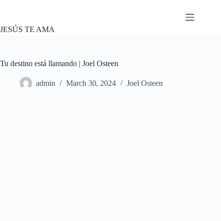
Skip
to
content
JESÚS TE AMA
Tu destino está llamando | Joel Osteen
admin
March 30, 2024
Joel Osteen