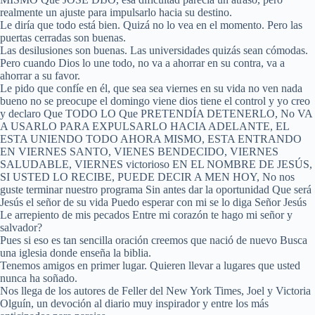
realmente un ajuste para impulsarlo hacia su destino.
Le diría que todo está bien. Quizá no lo vea en el momento. Pero las
puertas cerradas son buenas.
Las desilusiones son buenas. Las universidades quizás sean cómodas.
Pero cuando Dios lo une todo, no va a ahorrar en su contra, va a
ahorrar a su favor.
Le pido que confíe en él, que sea sea viernes en su vida no ven nada
bueno no se preocupe el domingo viene dios tiene el control y yo creo
y declaro Que TODO LO Que PRETENDÍA DETENERLO, No VA
A USARLO PARA EXPULSARLO HACIA ADELANTE, EL
ESTA UNIENDO TODO AHORA MISMO, ESTA ENTRANDO
EN VIERNES SANTO, VIENES BENDECIDO, VIERNES
SALUDABLE, VIERNES victorioso EN EL NOMBRE DE JESÚS,
SI USTED LO RECIBE, PUEDE DECIR A MEN HOY, No nos
guste terminar nuestro programa Sin antes dar la oportunidad Que será
Jesús el señor de su vida Puedo esperar con mi se lo diga Señor Jesús
Le arrepiento de mis pecados Entre mi corazón te hago mi señor y
salvador?
Pues si eso es tan sencilla oración creemos que nació de nuevo Busca
una iglesia donde enseña la biblia.
Tenemos amigos en primer lugar. Quieren llevar a lugares que usted
nunca ha soñado.
Nos llega de los autores de Feller del New York Times, Joel y Victoria
Olguín, un devoción al diario muy inspirador y entre los más