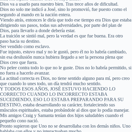
Dios va a usarlo para nuestro bien. Tras trece años de dificultad.
Dios no solo me indicó a José, sino lo promovió, fue puesto como el
segundo al mando en la nación entera.
Viendo atrás, entonces le diría que todo ese tiempo era Dios que estaba
dirigiendo sus pasos, todas sus adversidades, por parte del plan de
Dios, para llevarlo a donde debería estar.
La traición se sintió mal, pero la verdad es que fue buena. Era otro
paso hacia su destino.
Ser vendido como esclavo.
Fue injusto, estuvo mal y no le gustó, pero él no lo habría cambiado,
sin esa desilusión nunca hubiera llegado a ser la persona plena que
Dios creo que fuera.
No pelee contra todo lo que no le guste. Dios no lo habría permitido, si
no fuera a hacerlo avanzar.
La actitud correcta es Dios, no tiene sentido alguno para mí, pero creo
que cuando lo unes todo, un día tendrá mucho sentido.
Y TODOS ESOS AÑOS, JOSÉ ESTUVO HACIENDO LO
CORRECTO CUANDO LO INCORRECTO ESTABA
SUCEDIENDO, ESO LO ESTABA PREPARANDO PARA SU
DESTINO, estaba desarrollando su carácter, fortaleciendo sus
músculos espirituales, estaba probándole al dios que lo podía manejar.
Mis amigos Craig y Samanta tenían dos hijos saludables cuando el
pequeño cono nació.
Pronto supieron que Uno no se desarrollaba con los demás niños. Uno
hablaba con ellos y no interactuaban mucho.