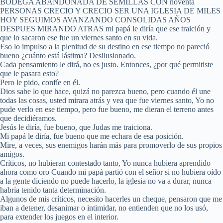
BODEGA ABANDONADA DE SEMILLAS CON noventa
PERSONAS CRECIO Y CRECIO SER UNA IGLESIA DE MILES
HOY SEGUIMOS AVANZANDO CONSOLIDAS AÑOS
DESPUES MIRANDO ATRAS mi papá le diría que ese traición y
que lo sacaron ese fue un viernes santo en su vida.
Eso lo impulso a la plenitud de su destino en ese tiempo no pareció
bueno ¿cuánto está lástima? Desilusionado.
Cada pensamiento le dirá, no es justo. Entonces, ¿por qué permitiste
que le pasara esto?
Pero le pido, confíe en él.
Dios sabe lo que hace, quizá no parezca bueno, pero cuando él une
todas las cosas, usted mirara atrás y vea que fue viernes santo, Yo no
pude verlo en ese tiempo, pero fue bueno, me dieran el terreno antes
que decidiéramos.
Jesús le diría, fue bueno, que Judas me traiciona.
Mi papá le diría, fue bueno que me echara de esa posición.
Mire, a veces, sus enemigos harán más para promoverlo de sus propios
amigos.
Críticos, no hubieran contestado tanto, Yo nunca hubiera aprendido
ahora como oro Cuando mi papá partió con el señor si no hubiera oído
a la gente diciendo no puede hacerlo, la iglesia no va a durar, nunca
habría tenido tanta determinación.
Algunos de mis críticos, necesito hacerles un cheque, pensaron que me
iban a detener, desanimar o intimidar, no entienden que no los usó,
para extender los juegos en el interior.