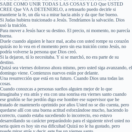
SABE COMO UNIR TODAS LAS COSAS Y LO Que USTED
CREE Que VA A DETENERLO, a retrasarlo puedo decirle si
mantiene la fe, un día va a mirar hacia atrás y da que fue bueno.
Si Judas hubiera traicionado a Jesús. Tendríamos la salvación. Dios
usó la traición.
Para mover a Jesús hace su destino. El precio, ni momento, no parecía
buena.
Duele cuando alguien le hace mal, acaba con usted rompe su corazón
quizás no lo vea en el momento pero sin esa traición como Jesús, no
podría volverse la persona que Dios creó.
Si la dejaron, tú lo necesitaba. Y si se marchó, no era parte de su
destino.
Quizá sea viernes doloroso ahora mismo, pero usted siga avanzando, el
domingo viene. Comienzos nuevos están por delante.
Una resurrección que está en su futuro. Cuando Dios una todas las
cosas.
Cuando conozcas a personas sueños alguien mejor de lo que
imaginaba y era atrás y era con una sonrisa era viernes santo cuando
ese gruñón se fue perdón digo ese hombre ese supervisor que he
tratado de mantenerlo oprimido por años Usted no se dio cuenta, pero
quedarse allí con una buena actitud esforzándose mucho, haciendo lo
correcto, cuando estaba sucediendo lo incorrecto, eso estuvo
desarrollando su carácter preparándolo para el siguiente nivel usted no
seria quien es hoy sin esa dificultad Quizá no le ha gustado, pero
puede mirar atrás y decir, este fue un viernes santo.