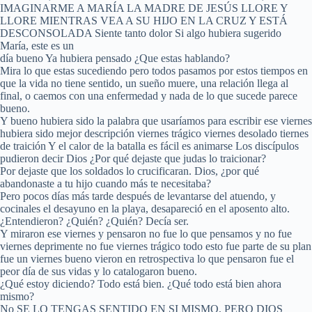
IMAGINARME A MARÍA LA MADRE DE JESÚS LLORE Y
LLORE MIENTRAS VEA A SU HIJO EN LA CRUZ Y ESTÁ
DESCONSOLADA Siente tanto dolor Si algo hubiera sugerido
María, este es un
día bueno Ya hubiera pensado ¿Que estas hablando?
Mira lo que estas sucediendo pero todos pasamos por estos tiempos en
que la vida no tiene sentido, un sueño muere, una relación llega al
final, o caemos con una enfermedad y nada de lo que sucede parece
bueno.
Y bueno hubiera sido la palabra que usaríamos para escribir ese viernes
hubiera sido mejor descripción viernes trágico viernes desolado tiernes
de traición Y el calor de la batalla es fácil es animarse Los discípulos
pudieron decir Dios ¿Por qué dejaste que judas lo traicionar?
Por dejaste que los soldados lo crucificaran. Dios, ¿por qué
abandonaste a tu hijo cuando más te necesitaba?
Pero pocos días más tarde después de levantarse del atuendo, y
cocinales el desayuno en la playa, desapareció en el aposento alto.
¿Entendieron? ¿Quién? ¿Quién? Decía ser.
Y miraron ese viernes y pensaron no fue lo que pensamos y no fue
viernes deprimente no fue viernes trágico todo esto fue parte de su plan
fue un viernes bueno vieron en retrospectiva lo que pensaron fue el
peor día de sus vidas y lo catalogaron bueno.
¿Qué estoy diciendo? Todo está bien. ¿Qué todo está bien ahora
mismo?
No SE LO TENGAS SENTIDO EN SI MISMO, PERO DIOS