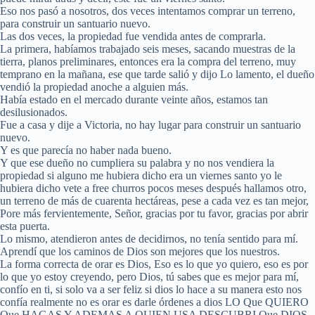
Eso nos pasó a nosotros, dos veces intentamos comprar un terreno,
para construir un santuario nuevo.
Las dos veces, la propiedad fue vendida antes de comprarla.
La primera, habíamos trabajado seis meses, sacando muestras de la
tierra, planos preliminares, entonces era la compra del terreno, muy
temprano en la mañana, ese que tarde salió y dijo Lo lamento, el dueño
vendió la propiedad anoche a alguien más.
Había estado en el mercado durante veinte años, estamos tan
desilusionados.
Fue a casa y dije a Victoria, no hay lugar para construir un santuario
nuevo.
Y es que parecía no haber nada bueno.
Y que ese dueño no cumpliera su palabra y no nos vendiera la
propiedad si alguno me hubiera dicho era un viernes santo yo le
hubiera dicho vete a free churros pocos meses después hallamos otro,
un terreno de más de cuarenta hectáreas, pese a cada vez es tan mejor,
Pore más fervientemente, Señor, gracias por tu favor, gracias por abrir
esta puerta.
Lo mismo, atendieron antes de decidirnos, no tenía sentido para mí.
Aprendí que los caminos de Dios son mejores que los nuestros.
La forma correcta de orar es Dios, Eso es lo que yo quiero, eso es por
lo que yo estoy creyendo, pero Dios, tú sabes que es mejor para mí,
confío en ti, si solo va a ser feliz si dios lo hace a su manera esto nos
confía realmente no es orar es darle órdenes a dios LO Que QUIERO
Que HAGAS Y ADEMAS A QUIEN USA DESCUBRI Que DIOS