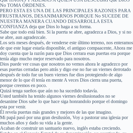
No TOMA ÓRDENES.
PERO ESTA ES UNA DE LAS PRINCIPALES RAZONES PARA
FRUSTRANOS, DESANIMARNOS PORQUE No SUCEDE DE
NUESTRA MANERA CUANDO DESARROLLA ESTA
CONFIANZA deja que Dios lo haga a su forma.
Sabe que todo está bien. Si la puerta se abre, agradezca a Dios, y si no
se abre, aun agradezcale.
Los seis meses después, de venderse este último terreno, nos enteramos
de que este lugar estaría disponible, el antiguo compaacente, Ahora me
doy cuenta que la razón para que Dios cerrara esas puertas era porque
tenía algo mucho mejor reservado para nosotros.
Dios puede ver cosas que nosotros no vemos ahora le agradezco por
esas puertas cerradas pero atrás y digo ese no fue un viernes derrotado
después de todo fue un buen viernes fue dios protegiendo de algo
menor de lo que él tenía en mente A veces Dios cierra una puerta,
porque creemos en poco.
Quizá tenga sueños que aún no ha sucedido todavía.
Usted también ha tenido algunos viernes desilusionados no se
desanime Dios sabe lo que hace siga honrandolo porque el domingo
esta por venir.
Él revela puertas más grandes y mejores de las que imagino.
Mi papá pasó por una gran desilusión, Voy a pastorar una iglesia por
muchos años y dado su vida a la gente.
Acaban de construir un santuario nuevo, inglés estaba creciendo.