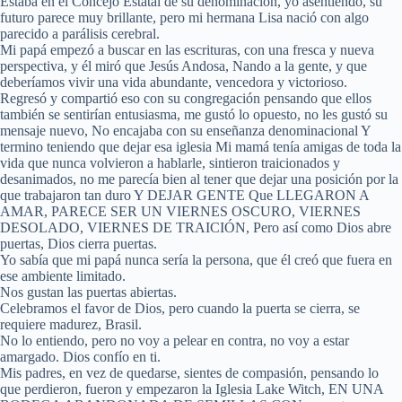
Estaba en el Concejo Estatal de su denominación, yo asentiendo, su
futuro parece muy brillante, pero mi hermana Lisa nació con algo
parecido a parálisis cerebral.
Mi papá empezó a buscar en las escrituras, con una fresca y nueva
perspectiva, y él miró que Jesús Andosa, Nando a la gente, y que
deberíamos vivir una vida abundante, vencedora y victorioso.
Regresó y compartió eso con su congregación pensando que ellos
también se sentirían entusiasma, me gustó lo opuesto, no les gustó su
mensaje nuevo, No encajaba con su enseñanza denominacional Y
termino teniendo que dejar esa iglesia Mi mamá tenía amigas de toda la
vida que nunca volvieron a hablarle, sintieron traicionados y
desanimados, no me parecía bien al tener que dejar una posición por la
que trabajaron tan duro Y DEJAR GENTE Que LLEGARON A
AMAR, PARECE SER UN VIERNES OSCURO, VIERNES
DESOLADO, VIERNES DE TRAICIÓN, Pero así como Dios abre
puertas, Dios cierra puertas.
Yo sabía que mi papá nunca sería la persona, que él creó que fuera en
ese ambiente limitado.
Nos gustan las puertas abiertas.
Celebramos el favor de Dios, pero cuando la puerta se cierra, se
requiere madurez, Brasil.
No lo entiendo, pero no voy a pelear en contra, no voy a estar
amargado. Dios confío en ti.
Mis padres, en vez de quedarse, sientes de compasión, pensando lo
que perdieron, fueron y empezaron la Iglesia Lake Witch, EN UNA