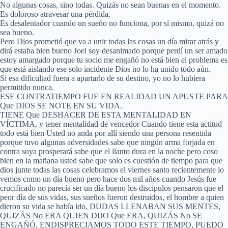
No algunas cosas, sino todas. Quizás no sean buenas en el momento.
Es doloroso atravesar una pérdida.
Es desalentador cuando un sueño no funciona, por sí mismo, quizá no
sea bueno.
Pero Dios prometió que va a unir todas las cosas un día mirar atrás y
dirá estaba bien bueno Joel soy desanimado porque perdí un ser amado
estoy amargado porque tu socio me engañó no está bien el problema es
que está aislando ese solo incidente Dios no lo ha unido todo aún.
Si esa dificultad fuera a apartarlo de su destino, yo no lo hubiera
permitido nunca.
ESE CONTRATIEMPO FUE EN REALIDAD UN APUSTE PARA
Que DIOS SE NOTE EN SU VIDA.
TIENE Que DESHACER DE ESTA MENTALIDAD EN
VÍCTIMA, y tener mentalidad de vencedor Cuando tiene esta actitud
todo está bien Usted no anda por allí siendo una persona resentida
porque tuvo algunas adversidades sabe que ningún arma forjada en
contra suya prosperará sabe que el llanto dura en la noche pero coso
bien en la mañana usted sabe que solo es cuestión de tiempo para que
dios junte todas las cosas celebramos el viernes santo recientemente lo
vemos como un día bueno pero hace dos mil años cuando Jesús fue
crucificado no parecía ser un día bueno los discípulos pensaron que el
peor día de sus vidas, sus sueños fueron destruidos, el hombre a quien
dieron su vida se había ido, DUDAS LLENABAN SUS MENTES,
QUIZÁS No ERA QUIEN DIJO Que ERA, QUIZÁS No SE
ENGAÑÓ, ENDISPRECIAMOS TODO ESTE TIEMPO, PUEDO