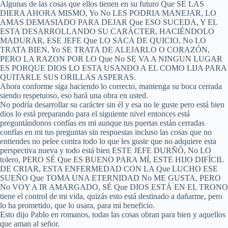
Algunas de las cosas que ellos tienen en su futuro Que SE LAS
DIERA AHORA MISMO, Yo No LES PODRIA MANEJAR, LO
AMAS DEMASIADO PARA DEJAR Que ESO SUCEDA, Y EL
ESTA DESARROLLANDO SU CARÁCTER, HACIÉNDOLO
MADURAR, ESE JEFE Que LO SACA DE QUICIO, No LO
TRATA BIEN, Yo SE TRATA DE ALEJARLO O CORAZÓN,
PERO LA RAZON POR LO Que No SE VA A NINGUN LUGAR
ES PORQUE DIOS LO ESTA USANDO A EL COMO LIJA PARA
QUITARLE SUS ORILLAS ASPERAS.
Ahora conforme siga haciendo lo correcto, mantenga su boca cerrada
siendo respetuoso, eso hará una obra en usted.
No podría desarrollar su carácter sin él y esa no le guste pero está bien
dios lo está preparando para el siguiente nivel entonces está
preguntándonos confías en mi aunque tus puertas están cerradas
confías en mi tus preguntas sin respuestas incluso las cosas que no
entiendes no pelee contra todo lo que les guste que no adquiere esta
perspectiva nueva y todo está bien ESTE JEFE DURÑÓ, No LO
tolero, PERO SÉ Que ES BUENO PARA MÍ, ESTE HIJO DIFÍCIL
DE CRIAR, ESTA ENFERMEDAD CON LA Que LUCHO ESE
SUEÑO Que TOMA UNA ETERNIDAD No ME GUSTA, PERO
No VOY A IR AMARGADO, SÉ Que DIOS ESTÁ EN EL TRONO
tiene el control de mi vida, quizás esto está destinado a dañarme, pero
lo ha prometido, que lo usara, para mi beneficio.
Esto dijo Pablo en romanos, todas las cosas obran para bien y aquellos
que aman al señor.