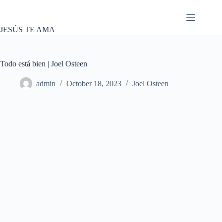
Skip
to
content
JESÚS TE AMA
Todo está bien | Joel Osteen
admin
October 18, 2023
Joel Osteen