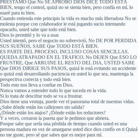
PRESTAMO Que No SE APROBÓ DIOS DICE TODO ESTÁ
BIEN, tengo el control, quizá no se sienta bien, pero confía en mí, lo
usaré para tu bien.
Cuando entienda este principio la vida es mucho más liberadora No se
molesta porque con colaborador le está jugando sucio intentando
opacarlo, usted sabe que todo está bien.
Dios lo permitió y lo va a usar.
Usted intentó, pero el negocio no sobrevivió, No DE POR PERDIDA
SUS SUEÑOS, SABE Que TODO ESTÁ BIEN.
ES PARTE DEL PROCESO, INCLUSO COSAS SENCILLAS.
QUEDA ATRAPADO EN EL TRAFICO, No DEJEN Que ESO LO
FRUSTRE, Que ARRUINE EL RESTO DEL DIA, USTED SABE
Que DIOS DIRIGE SUS PASOS, quizá le está evitando un accidente
o quizá está desarrollando paciencia en usted lo que sea, mantenga la
perspectiva correcta y todo está bien.
Todo esto nos lleva a confiar en Dios.
Nunca vamos a entender todo lo que suceda en la vida.
Si lo trata de descifrar todo se va a frustrar.
Dios tiene una ventaja, puede ver el panorama total de nuestras vidas.
¿Sabe dónde están los callejones sin salida?
¿Dónde están los atajos? ¿Dónde están los reductores?
Y a veces, cerraron la puerta que le pedimos que abriera.
Porque sabe que sería una pérdida de tiempo cuando usted es una
persona madura en vez de amargarse usted dice dios confío en ti Quizá
no me guste, pero sé que sabes que es mejor para mí.