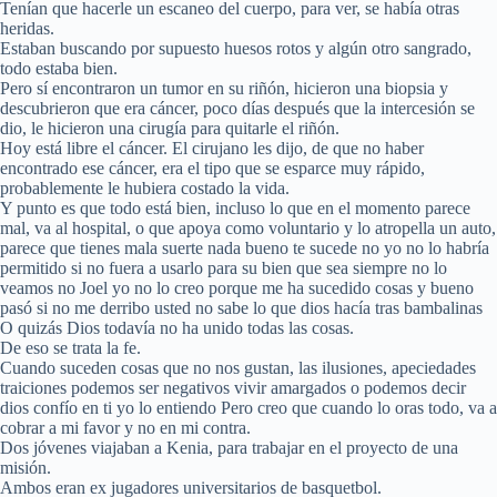
Tenían que hacerle un escaneo del cuerpo, para ver, se había otras
heridas.
Estaban buscando por supuesto huesos rotos y algún otro sangrado,
todo estaba bien.
Pero sí encontraron un tumor en su riñón, hicieron una biopsia y
descubrieron que era cáncer, poco días después que la intercesión se
dio, le hicieron una cirugía para quitarle el riñón.
Hoy está libre el cáncer. El cirujano les dijo, de que no haber
encontrado ese cáncer, era el tipo que se esparce muy rápido,
probablemente le hubiera costado la vida.
Y punto es que todo está bien, incluso lo que en el momento parece
mal, va al hospital, o que apoya como voluntario y lo atropella un auto,
parece que tienes mala suerte nada bueno te sucede no yo no lo habría
permitido si no fuera a usarlo para su bien que sea siempre no lo
veamos no Joel yo no lo creo porque me ha sucedido cosas y bueno
pasó si no me derribo usted no sabe lo que dios hacía tras bambalinas
O quizás Dios todavía no ha unido todas las cosas.
De eso se trata la fe.
Cuando suceden cosas que no nos gustan, las ilusiones, apeciedades
traiciones podemos ser negativos vivir amargados o podemos decir
dios confío en ti yo lo entiendo Pero creo que cuando lo oras todo, va a
cobrar a mi favor y no en mi contra.
Dos jóvenes viajaban a Kenia, para trabajar en el proyecto de una
misión.
Ambos eran ex jugadores universitarios de basquetbol.