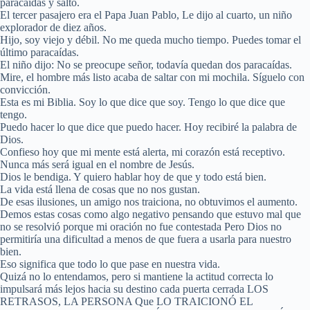
paracaídas y saltó.
El tercer pasajero era el Papa Juan Pablo, Le dijo al cuarto, un niño
explorador de diez años.
Hijo, soy viejo y débil. No me queda mucho tiempo. Puedes tomar el
último paracaídas.
El niño dijo: No se preocupe señor, todavía quedan dos paracaídas.
Mire, el hombre más listo acaba de saltar con mi mochila. Síguelo con
convicción.
Esta es mi Biblia. Soy lo que dice que soy. Tengo lo que dice que
tengo.
Puedo hacer lo que dice que puedo hacer. Hoy recibiré la palabra de
Dios.
Confieso hoy que mi mente está alerta, mi corazón está receptivo.
Nunca más será igual en el nombre de Jesús.
Dios le bendiga. Y quiero hablar hoy de que y todo está bien.
La vida está llena de cosas que no nos gustan.
De esas ilusiones, un amigo nos traiciona, no obtuvimos el aumento.
Demos estas cosas como algo negativo pensando que estuvo mal que
no se resolvió porque mi oración no fue contestada Pero Dios no
permitiría una dificultad a menos de que fuera a usarla para nuestro
bien.
Eso significa que todo lo que pase en nuestra vida.
Quizá no lo entendamos, pero si mantiene la actitud correcta lo
impulsará más lejos hacia su destino cada puerta cerrada LOS
RETRASOS, LA PERSONA Que LO TRAICIONÓ EL