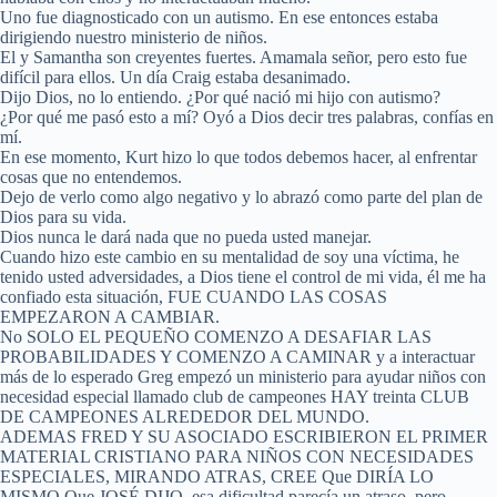
Uno fue diagnosticado con un autismo. En ese entonces estaba
dirigiendo nuestro ministerio de niños.
El y Samantha son creyentes fuertes. Amamala señor, pero esto fue
difícil para ellos. Un día Craig estaba desanimado.
Dijo Dios, no lo entiendo. ¿Por qué nació mi hijo con autismo?
¿Por qué me pasó esto a mí? Oyó a Dios decir tres palabras, confías en
mí.
En ese momento, Kurt hizo lo que todos debemos hacer, al enfrentar
cosas que no entendemos.
Dejo de verlo como algo negativo y lo abrazó como parte del plan de
Dios para su vida.
Dios nunca le dará nada que no pueda usted manejar.
Cuando hizo este cambio en su mentalidad de soy una víctima, he
tenido usted adversidades, a Dios tiene el control de mi vida, él me ha
confiado esta situación, FUE CUANDO LAS COSAS
EMPEZARON A CAMBIAR.
No SOLO EL PEQUEÑO COMENZO A DESAFIAR LAS
PROBABILIDADES Y COMENZO A CAMINAR y a interactuar
más de lo esperado Greg empezó un ministerio para ayudar niños con
necesidad especial llamado club de campeones HAY treinta CLUB
DE CAMPEONES ALREDEDOR DEL MUNDO.
ADEMAS FRED Y SU ASOCIADO ESCRIBIERON EL PRIMER
MATERIAL CRISTIANO PARA NIÑOS CON NECESIDADES
ESPECIALES, MIRANDO ATRAS, CREE Que DIRÍA LO
MISMO Que JOSÉ DIJO, esa dificultad parecía un atraso, pero