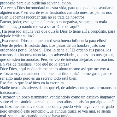
propósito para que pudieran salvar el avión.
Y a veces Dios incomodará nuestra vida, para que podamos ayudar a
alguien más Y en vez de estar frustrados cuando nuestros planes nos
salen Debemos recordar que no se trata de nosotros.
Bueno, joder, esta gente del trabajo es negativa, se queja, es mala
influencia, ¿cuándo me va a sacar Dios de aquí?
¿Ha pensado alguna vez que quizás Dios lo tiene allí a propósito, para
dejarlo brillar su luz?
¿Esa cuenta Dios con que usted será buena influencia para ellos?
Deje de pelear El solista dijo: Los pasos de un hombre justo son
ordenados por el Señor Si Dios lo tiene allí Él ordenó sus pasos, los
retrasos, las inconveniencias, las adversidades, que esa no nos gusten,
que se estén incómodas, Pero en vez de intentar alejarlas con oración.
En vez de resistirse, ¿por qué no lo abraza?
Dice Dios, aquí es donde me tienes ahora mismo así que me voy a
esforzar voy a mantener una buena actitud quizá no me guste parece
ser algo malo pero es un secreto todo está bien.
Eso fue lo que José hizo en la escritura.
Nadie tuvo más adversidades que él, de adolescente y sus hermanos lo
traicionaron.
Cruzaron un pozo terminaron vendiéndolo como un esclavo limpiaron
sobre el acusándolo parcialmente paso años en prisión por algo que él
no hizo fue una adversidad tras otra y puedo vivir negativo amargado
pero entendió este principio Que aunque quizá se vea mal, se sienta
mal, sea injusto cuando todo se haya unido.