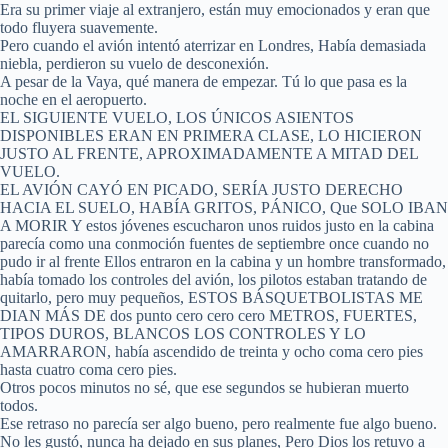
Era su primer viaje al extranjero, están muy emocionados y eran que
todo fluyera suavemente.
Pero cuando el avión intentó aterrizar en Londres, Había demasiada
niebla, perdieron su vuelo de desconexión.
A pesar de la Vaya, qué manera de empezar. Tú lo que pasa es la
noche en el aeropuerto.
EL SIGUIENTE VUELO, LOS ÚNICOS ASIENTOS
DISPONIBLES ERAN EN PRIMERA CLASE, LO HICIERON
JUSTO AL FRENTE, APROXIMADAMENTE A MITAD DEL
VUELO.
EL AVIÓN CAYÓ EN PICADO, SERÍA JUSTO DERECHO
HACIA EL SUELO, HABÍA GRITOS, PÁNICO, Que SOLO IBAN
A MORIR Y estos jóvenes escucharon unos ruidos justo en la cabina
parecía como una conmoción fuentes de septiembre once cuando no
pudo ir al frente Ellos entraron en la cabina y un hombre transformado,
había tomado los controles del avión, los pilotos estaban tratando de
quitarlo, pero muy pequeños, ESTOS BÁSQUETBOLISTAS ME
DIAN MÁS DE dos punto cero cero cero METROS, FUERTES,
TIPOS DUROS, BLANCOS LOS CONTROLES Y LO
AMARRARON, había ascendido de treinta y ocho coma cero pies
hasta cuatro coma cero pies.
Otros pocos minutos no sé, que ese segundos se hubieran muerto
todos.
Ese retraso no parecía ser algo bueno, pero realmente fue algo bueno.
No les gustó, nunca ha dejado en sus planes, Pero Dios los retuvo a