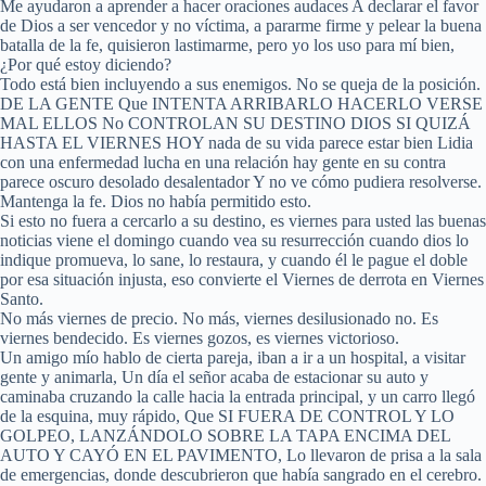
Me ayudaron a aprender a hacer oraciones audaces A declarar el favor
de Dios a ser vencedor y no víctima, a pararme firme y pelear la buena
batalla de la fe, quisieron lastimarme, pero yo los uso para mí bien,
¿Por qué estoy diciendo?
Todo está bien incluyendo a sus enemigos. No se queja de la posición.
DE LA GENTE Que INTENTA ARRIBARLO HACERLO VERSE
MAL ELLOS No CONTROLAN SU DESTINO DIOS SI QUIZÁ
HASTA EL VIERNES HOY nada de su vida parece estar bien Lidia
con una enfermedad lucha en una relación hay gente en su contra
parece oscuro desolado desalentador Y no ve cómo pudiera resolverse.
Mantenga la fe. Dios no había permitido esto.
Si esto no fuera a cercarlo a su destino, es viernes para usted las buenas
noticias viene el domingo cuando vea su resurrección cuando dios lo
indique promueva, lo sane, lo restaura, y cuando él le pague el doble
por esa situación injusta, eso convierte el Viernes de derrota en Viernes
Santo.
No más viernes de precio. No más, viernes desilusionado no. Es
viernes bendecido. Es viernes gozos, es viernes victorioso.
Un amigo mío hablo de cierta pareja, iban a ir a un hospital, a visitar
gente y animarla, Un día el señor acaba de estacionar su auto y
caminaba cruzando la calle hacia la entrada principal, y un carro llegó
de la esquina, muy rápido, Que SI FUERA DE CONTROL Y LO
GOLPEO, LANZÁNDOLO SOBRE LA TAPA ENCIMA DEL
AUTO Y CAYÓ EN EL PAVIMENTO, Lo llevaron de prisa a la sala
de emergencias, donde descubrieron que había sangrado en el cerebro.