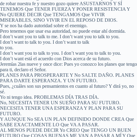
de robar nuestra fe y nuestro gozo quiere ASUSTARNOS Y SÍ
TENEMOS Que TENER FUERZA Y PONER RESISTENCIA Y
No QUIERE DECIR Que TENGAMOS Que VIVIR
MISERABLES, SINO VIVIR EN EL REPOSO DE DIOS.
Y se nos ha dado autoridad sobre el enemigo.
Pero tenemos que usar esa autoridad, no puede estar ahí dormida.
I don’t want you to talk to me. I don’t want you to talk to you.
I don’t want to talk to you. I don’t want to talk
to you.
I don’t want you to talk to you. I don’t want you to talk to you.
I don’t want está el acuerdo con Dios acerca de su futuro.
Jeremías 2las nueve y once dice: Pues yo conozco los planes que tengo
para ti, declaro el Señor.
PLANES PARA PROSPERARTE Y No SALTE DAÑO. PLANES
PARA DARTE ESPERANZA. Y UN FUTURO.
Pues, ¿cuáles son sus pensamientos en cuanto al futuro? Y dirá yo, no
sé.
Yo ni tengo idea. PROBLEMAS DÍA TRAS DÍA.
No, NECESITA TENER UN SUEÑO PARA SU FUTURO.
NECESITA TENER UNA ESPERANZA Y PLAN PARA SU
FUTURO.
Y AUNQUE No SEA UN PLAN DEFINIDO DONDE CREA Que
SABE EXACTAMENTE LO Que VA A PASAR.
AL MENOS PUEDE DECIR Yo CREO Que TENGO UN BUEN
FUTURO Que COSAS BUENAS ME VAN A PASAR A MÍ Y Que