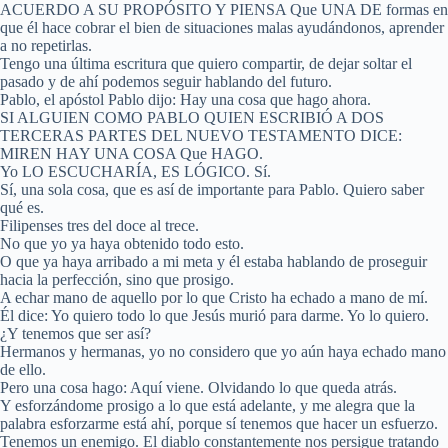
ACUERDO A SU PROPÓSITO Y PIENSA Que UNA DE formas en
que él hace cobrar el bien de situaciones malas ayudándonos, aprender
a no repetirlas.
Tengo una última escritura que quiero compartir, de dejar soltar el
pasado y de ahí podemos seguir hablando del futuro.
Pablo, el apóstol Pablo dijo: Hay una cosa que hago ahora.
SI ALGUIEN COMO PABLO QUIEN ESCRIBIÓ A DOS
TERCERAS PARTES DEL NUEVO TESTAMENTO DICE:
MIREN HAY UNA COSA Que HAGO.
Yo LO ESCUCHARÍA, ES LÓGICO. Sí.
Sí, una sola cosa, que es así de importante para Pablo. Quiero saber
qué es.
Filipenses tres del doce al trece.
No que yo ya haya obtenido todo esto.
O que ya haya arribado a mi meta y él estaba hablando de proseguir
hacia la perfección, sino que prosigo.
A echar mano de aquello por lo que Cristo ha echado a mano de mí.
Él dice: Yo quiero todo lo que Jesús murió para darme. Yo lo quiero.
¿Y tenemos que ser así?
Hermanos y hermanas, yo no considero que yo aún haya echado mano
de ello.
Pero una cosa hago: Aquí viene. Olvidando lo que queda atrás.
Y esforzándome prosigo a lo que está adelante, y me alegra que la
palabra esforzarme está ahí, porque sí tenemos que hacer un esfuerzo.
Tenemos un enemigo. El diablo constantemente nos persigue tratando