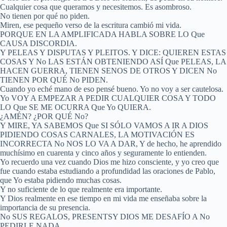
Cualquier cosa que queramos y necesitemos. Es asombroso.
No tienen por qué no piden.
Miren, ese pequeño verso de la escritura cambió mi vida.
PORQUE EN LA AMPLIFICADA HABLA SOBRE LO Que
CAUSA DISCORDIA.
Y PELEAS Y DISPUTAS Y PLEITOS. Y DICE: QUIEREN ESTAS
COSAS Y No LAS ESTÁN OBTENIENDO ASÍ Que PELEAS, LA
HACEN GUERRA, TIENEN SENOS DE OTROS Y DICEN No
TIENEN POR QUÉ No PIDEN.
Cuando yo eché mano de eso pensé bueno. Yo no voy a ser cautelosa.
Yo VOY A EMPEZAR A PEDIR CUALQUIER COSA Y TODO
LO Que SE ME OCURRA Que Yo QUIERA.
¿AMÉN? ¿POR QUÉ No?
Y MIRE, YA SABEMOS Que SI SÓLO VAMOS A IR A DIOS
PIDIENDO COSAS CARNALES, LA MOTIVACIÓN ES
INCORRECTA No NOS LO VA A DAR, Y de hecho, he aprendido
muchísimo en cuarenta y cinco años y seguramente lo entienden.
Yo recuerdo una vez cuando Dios me hizo consciente, y yo creo que
fue cuando estaba estudiando a profundidad las oraciones de Pablo,
que Yo estaba pidiendo muchas cosas.
Y no suficiente de lo que realmente era importante.
Y Dios realmente en ese tiempo en mi vida me enseñaba sobre la
importancia de su presencia.
No SUS REGALOS, PRESENTSY DIOS ME DESAFÍO A No
PEDIRLE NADA.