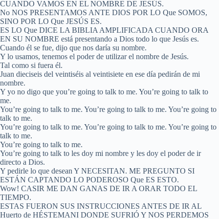
CUANDO VAMOS EN EL NOMBRE DE JESÚS.
No NOS PRESENTAMOS ANTE DIOS POR LO Que SOMOS,
SINO POR LO Que JESÚS ES.
ES LO Que DICE LA BIBLIA AMPLIFICADA CUANDO ORA
EN SU NOMBRE está presentando a Dios todo lo que Jesús es.
Cuando él se fue, dijo que nos daría su nombre.
Y lo usamos, tenemos el poder de utilizar el nombre de Jesús.
Tal como si fuera él.
Juan dieciseis del veintiséis al veintisiete en ese día pedirán de mi
nombre.
Y yo no digo que you’re going to talk to me. You’re going to talk to
me.
You’re going to talk to me. You’re going to talk to me. You’re going to
talk to me.
You’re going to talk to me. You’re going to talk to me. You’re going to
talk to me.
You’re going to talk to me.
You’re going to talk to les doy mi nombre y les doy el poder de ir
directo a Dios.
Y pedirle lo que desean Y NECESITAN. ME PREGUNTO SI
ESTÁN CAPTANDO LO PODEROSO Que ES ESTO.
Wow! CASIR ME DAN GANAS DE IR A ORAR TODO EL
TIEMPO.
ESTAS FUERON SUS INSTRUCCIONES ANTES DE IR AL
Huerto de HÉSTEMANI DONDE SUFRIÓ Y NOS PERDEMOS