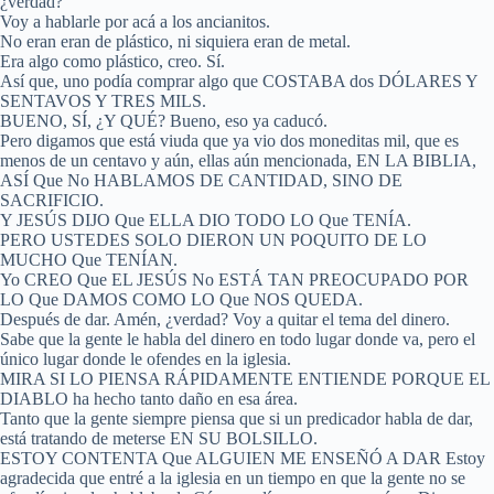
¿verdad?
Voy a hablarle por acá a los ancianitos.
No eran eran de plástico, ni siquiera eran de metal.
Era algo como plástico, creo. Sí.
Así que, uno podía comprar algo que COSTABA dos DÓLARES Y
SENTAVOS Y TRES MILS.
BUENO, SÍ, ¿Y QUÉ? Bueno, eso ya caducó.
Pero digamos que está viuda que ya vio dos moneditas mil, que es
menos de un centavo y aún, ellas aún mencionada, EN LA BIBLIA,
ASÍ Que No HABLAMOS DE CANTIDAD, SINO DE
SACRIFICIO.
Y JESÚS DIJO Que ELLA DIO TODO LO Que TENÍA.
PERO USTEDES SOLO DIERON UN POQUITO DE LO
MUCHO Que TENÍAN.
Yo CREO Que EL JESÚS No ESTÁ TAN PREOCUPADO POR
LO Que DAMOS COMO LO Que NOS QUEDA.
Después de dar. Amén, ¿verdad? Voy a quitar el tema del dinero.
Sabe que la gente le habla del dinero en todo lugar donde va, pero el
único lugar donde le ofendes en la iglesia.
MIRA SI LO PIENSA RÁPIDAMENTE ENTIENDE PORQUE EL
DIABLO ha hecho tanto daño en esa área.
Tanto que la gente siempre piensa que si un predicador habla de dar,
está tratando de meterse EN SU BOLSILLO.
ESTOY CONTENTA Que ALGUIEN ME ENSEÑÓ A DAR Estoy
agradecida que entré a la iglesia en un tiempo en que la gente no se