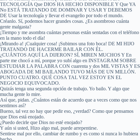
TECNOLOGÍA Que DIOS HA HECHO DISPONIBLE Y Que YA
No ESTÁ TRATANDO DE DOMINAR Y USAR Y DEBEMOS
DE Usar la tecnología y llevar el evangelio por todo el mundo.
Créanlo. Sí, podemos hacer grandes cosas. ¿Es asombroso cuánta
gente malgasta?
¡Tiempo y me asombra cuántas personas están sentadas con el teléfono
en la mano todo el día!
¡Mirando a! ¡Cualquier cosa! ¡Subimos una foto boca! DE MI HIJO
TRATANDO DE HACERME BAILAR CON ÉL.
¿CUÁNTOS AQUÍ LA DIJERON? SÍ, MIREN MUCHOS Y En
parte me chocó a mí, porque yo subí algo en INSTAGRAM SOBRE
ESTUDIAR LA PALABRA CON cuarenta y dos MIL VISTAS Y ES
ABOGADA DE MI BAILANDO TUVO MÁS DE UN MILLÓN.
PUNTO CUATRO. QUÉ COSA TAL VEZ ESTOY EN EL
NEGOCIO EQUIVOCADO.
Quizás tenga una segunda opción de trabajo. Yo bailo. Y algo que
mucha gente lo mire.
Así que, pidan. ¿Cuántos están de acuerdo que a veces como que nos
sentimos así?
Bueno, tal vez no hay que pedir eso, ¿verdad? Como que pensamos
que Dios está enojado.
¿Puedo decirle que Dios no esté enojado?
Y aún si usted, Hizo algo mal, puede arrepentirse.
Sentirse mal por ello, cambiar de rumbo y es como si nunca lo hubiera
hecho.