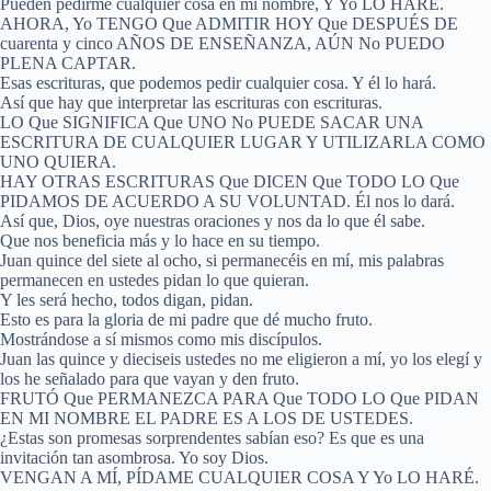
Pueden pedirme cualquier cosa en mi nombre, Y Yo LO HARÉ.
AHORA, Yo TENGO Que ADMITIR HOY Que DESPUÉS DE
cuarenta y cinco AÑOS DE ENSEÑANZA, AÚN No PUEDO
PLENA CAPTAR.
Esas escrituras, que podemos pedir cualquier cosa. Y él lo hará.
Así que hay que interpretar las escrituras con escrituras.
LO Que SIGNIFICA Que UNO No PUEDE SACAR UNA
ESCRITURA DE CUALQUIER LUGAR Y UTILIZARLA COMO
UNO QUIERA.
HAY OTRAS ESCRITURAS Que DICEN Que TODO LO Que
PIDAMOS DE ACUERDO A SU VOLUNTAD. Él nos lo dará.
Así que, Dios, oye nuestras oraciones y nos da lo que él sabe.
Que nos beneficia más y lo hace en su tiempo.
Juan quince del siete al ocho, si permanecéis en mí, mis palabras
permanecen en ustedes pidan lo que quieran.
Y les será hecho, todos digan, pidan.
Esto es para la gloria de mi padre que dé mucho fruto.
Mostrándose a sí mismos como mis discípulos.
Juan las quince y dieciseis ustedes no me eligieron a mí, yo los elegí y
los he señalado para que vayan y den fruto.
FRUTÓ Que PERMANEZCA PARA Que TODO LO Que PIDAN
EN MI NOMBRE EL PADRE ES A LOS DE USTEDES.
¿Estas son promesas sorprendentes sabían eso? Es que es una
invitación tan asombrosa. Yo soy Dios.
VENGAN A MÍ, PÍDAME CUALQUIER COSA Y Yo LO HARÉ.