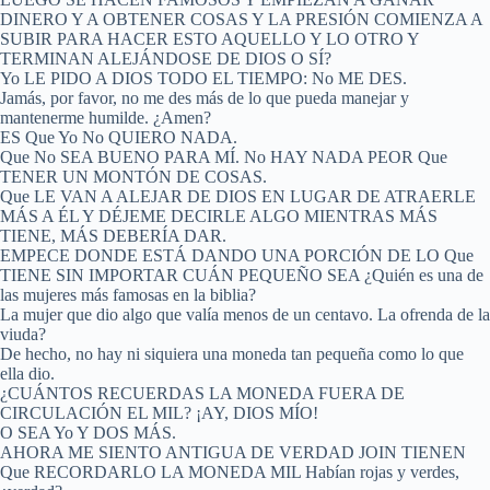
DINERO Y A OBTENER COSAS Y LA PRESIÓN COMIENZA A
SUBIR PARA HACER ESTO AQUELLO Y LO OTRO Y
TERMINAN ALEJÁNDOSE DE DIOS O SÍ?
Yo LE PIDO A DIOS TODO EL TIEMPO: No ME DES.
Jamás, por favor, no me des más de lo que pueda manejar y
mantenerme humilde. ¿Amen?
ES Que Yo No QUIERO NADA.
Que No SEA BUENO PARA MÍ. No HAY NADA PEOR Que
TENER UN MONTÓN DE COSAS.
Que LE VAN A ALEJAR DE DIOS EN LUGAR DE ATRAERLE
MÁS A ÉL Y DÉJEME DECIRLE ALGO MIENTRAS MÁS
TIENE, MÁS DEBERÍA DAR.
EMPECE DONDE ESTÁ DANDO UNA PORCIÓN DE LO Que
TIENE SIN IMPORTAR CUÁN PEQUEÑO SEA ¿Quién es una de
las mujeres más famosas en la biblia?
La mujer que dio algo que valía menos de un centavo. La ofrenda de la
viuda?
De hecho, no hay ni siquiera una moneda tan pequeña como lo que
ella dio.
¿CUÁNTOS RECUERDAS LA MONEDA FUERA DE
CIRCULACIÓN EL MIL? ¡AY, DIOS MÍO!
O SEA Yo Y DOS MÁS.
AHORA ME SIENTO ANTIGUA DE VERDAD JOIN TIENEN
Que RECORDARLO LA MONEDA MIL Habían rojas y verdes,