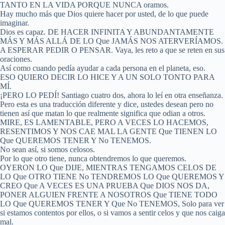
TANTO EN LA VIDA PORQUE NUNCA oramos.
Hay mucho más que Dios quiere hacer por usted, de lo que puede
imaginar.
Dios es capaz. DE HACER INFINITA Y ABUNDANTAMENTE
MÁS Y MÁS ALLÁ DE LO Que JAMÁS NOS ATERVERÍAMOS.
A ESPERAR PEDIR O PENSAR. Vaya, les reto a que se reten en sus
oraciones.
Así como cuando pedía ayudar a cada persona en el planeta, eso.
ESO QUIERO DECIR LO HICE Y A UN SOLO TONTO PARA
MÍ.
¡PERO LO PEDÍ! Santiago cuatro dos, ahora lo leí en otra enseñanza.
Pero esta es una traducción diferente y dice, ustedes desean pero no
tienen así que matan lo que realmente significa que odian a otros.
MIRE, ES LAMENTABLE, PERO A VECES LO HACEMOS,
RESENTIMOS Y NOS CAE MAL LA GENTE Que TIENEN LO
Que QUEREMOS TENER Y No TENEMOS.
No sean así, si somos celosos.
Por lo que otro tiene, nunca obtendremos lo que queremos.
OYERON LO Que DIJE, MIENTRAS TENGAMOS CELOS DE
LO Que OTRO TIENE No TENDREMOS LO Que QUEREMOS Y
CREO Que A VECES ES UNA PRUEBA Que DIOS NOS DA,
PONER ALGUIEN FRENTE A NOSOTROS Que TIENE TODO
LO Que QUEREMOS TENER Y Que No TENEMOS, Solo para ver
si estamos contentos por ellos, o si vamos a sentir celos y que nos caiga
mal.