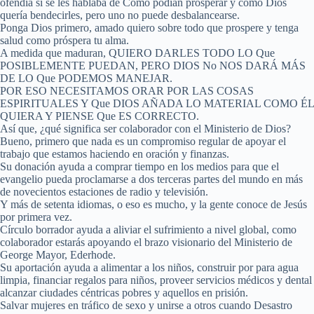
ofendía si se les hablaba de Cómo podían prosperar y cómo Dios
quería bendecirles, pero uno no puede desbalancearse.
Ponga Dios primero, amado quiero sobre todo que prospere y tenga
salud como próspera tu alma.
A medida que maduran, QUIERO DARLES TODO LO Que
POSIBLEMENTE PUEDAN, PERO DIOS No NOS DARÁ MÁS
DE LO Que PODEMOS MANEJAR.
POR ESO NECESITAMOS ORAR POR LAS COSAS
ESPIRITUALES Y Que DIOS AÑADA LO MATERIAL COMO ÉL
QUIERA Y PIENSE Que ES CORRECTO.
Así que, ¿qué significa ser colaborador con el Ministerio de Dios?
Bueno, primero que nada es un compromiso regular de apoyar el
trabajo que estamos haciendo en oración y finanzas.
Su donación ayuda a comprar tiempo en los medios para que el
evangelio pueda proclamarse a dos terceras partes del mundo en más
de novecientos estaciones de radio y televisión.
Y más de setenta idiomas, o eso es mucho, y la gente conoce de Jesús
por primera vez.
Círculo borrador ayuda a aliviar el sufrimiento a nivel global, como
colaborador estarás apoyando el brazo visionario del Ministerio de
George Mayor, Ederhode.
Su aportación ayuda a alimentar a los niños, construir por para agua
limpia, financiar regalos para niños, proveer servicios médicos y dental
alcanzar ciudades céntricas pobres y aquellos en prisión.
Salvar mujeres en tráfico de sexo y unirse a otros cuando Desastro