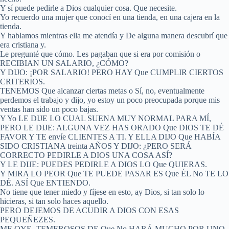
Y sí puede pedirle a Dios cualquier cosa. Que necesite.
Yo recuerdo una mujer que conocí en una tienda, en una cajera en la
tienda.
Y hablamos mientras ella me atendía y De alguna manera descubrí que
era cristiana y.
Le pregunté que cómo. Les pagaban que si era por comisión o
RECIBIAN UN SALARIO, ¿CÓMO?
Y DIJO: ¡POR SALARIO! PERO HAY Que CUMPLIR CIERTOS
CRITERIOS.
TENEMOS Que alcanzar ciertas metas o Sí, no, eventualmente
perdemos el trabajo y dijo, yo estoy un poco preocupada porque mis
ventas han sido un poco bajas.
Y Yo LE DIJE LO CUAL SUENA MUY NORMAL PARA MÍ,
PERO LE DIJE: ALGUNA VEZ HAS ORADO Que DIOS TE DÉ
FAVOR Y TE envíe CLIENTES A TI. Y ELLA DIJO Que HABÍA
SIDO CRISTIANA treinta AÑOS Y DIJO: ¿PERO SERÁ
CORRECTO PEDIRLE A DIOS UNA COSA ASÍ?
Y LE DIJE: PUEDES PEDIRLE A DIOS LO Que QUIERAS.
Y MIRA LO PEOR Que TE PUEDE PASAR ES Que ÉL No TE LO
DÉ. ASÍ Que ENTIENDO.
No tiene que tener miedo y fíjese en esto, ay Dios, si tan solo lo
hicieras, si tan solo haces aquello.
PERO DEJEMOS DE ACUDIR A DIOS CON ESAS
PEQUEÑEZES.
ME OYE, TEMEROSOS DE Que No HARÁ MUCHO POR UNO