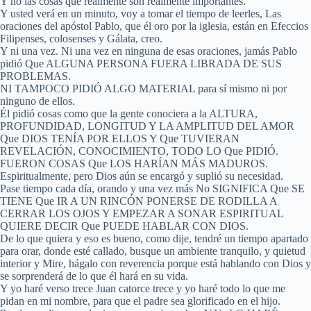
Y no las cosas que realmente son realmente importantes.
Y usted verá en un minuto, voy a tomar el tiempo de leerles, Las
oraciones del apóstol Pablo, que él oro por la iglesia, están en Efeccios
Filipenses, colosenses y Gálata, creo.
Y ni una vez. Ni una vez en ninguna de esas oraciones, jamás Pablo
pidió Que ALGUNA PERSONA FUERA LIBRADA DE SUS
PROBLEMAS.
NI TAMPOCO PIDIÓ ALGO MATERIAL para sí mismo ni por
ninguno de ellos.
Él pidió cosas como que la gente conociera a la ALTURA,
PROFUNDIDAD, LONGITUD Y LA AMPLITUD DEL AMOR
Que DIOS TENÍA POR ELLOS Y Que TUVIERAN
REVELACIÓN, CONOCIMIENTO, TODO LO Que PIDIÓ.
FUERON COSAS Que LOS HARÍAN MÁS MADUROS.
Espiritualmente, pero Dios aún se encargó y suplió su necesidad.
Pase tiempo cada día, orando y una vez más No SIGNIFICA Que SE
TIENE Que IR A UN RINCÓN PONERSE DE RODILLA A
CERRAR LOS OJOS Y EMPEZAR A SONAR ESPIRITUAL
QUIERE DECIR Que PUEDE HABLAR CON DIOS.
De lo que quiera y eso es bueno, como dije, tendré un tiempo apartado
para orar, donde esté callado, busque un ambiente tranquilo, y quietud
interior y Mire, hágalo con reverencia porque está hablando con Dios y
se sorprenderá de lo que él hará en su vida.
Y yo haré verso trece Juan catorce trece y yo haré todo lo que me
pidan en mi nombre, para que el padre sea glorificado en el hijo.