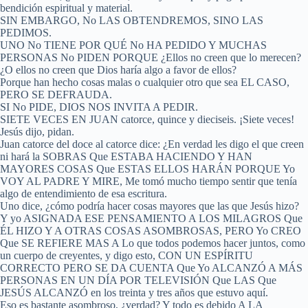
bendición espiritual y material.
SIN EMBARGO, No LAS OBTENDREMOS, SINO LAS
PEDIMOS.
UNO No TIENE POR QUÉ No HA PEDIDO Y MUCHAS
PERSONAS No PIDEN PORQUE ¿Ellos no creen que lo merecen?
¿O ellos no creen que Dios haría algo a favor de ellos?
Porque han hecho cosas malas o cualquier otro que sea EL CASO,
PERO SE DEFRAUDA.
SI No PIDE, DIOS NOS INVITA A PEDIR.
SIETE VECES EN JUAN catorce, quince y dieciseis. ¡Siete veces!
Jesús dijo, pidan.
Juan catorce del doce al catorce dice: ¿En verdad les digo el que creen
ni hará la SOBRAS Que ESTABA HACIENDO Y HAN
MAYORES COSAS Que ESTAS ELLOS HARÁN PORQUE Yo
VOY AL PADRE Y MIRE, Me tomó mucho tiempo sentir que tenía
algo de entendimiento de esa escritura.
Uno dice, ¿cómo podría hacer cosas mayores que las que Jesús hizo?
Y yo ASIGNADA ESE PENSAMIENTO A LOS MILAGROS Que
ÉL HIZO Y A OTRAS COSAS ASOMBROSAS, PERO Yo CREO
Que SE REFIERE MAS A Lo que todos podemos hacer juntos, como
un cuerpo de creyentes, y digo esto, CON UN ESPÍRITU
CORRECTO PERO SE DA CUENTA Que Yo ALCANZÓ A MÁS
PERSONAS EN UN DÍA POR TELEVISIÓN Que LAS Que
JESÚS ALCANZÓ en los treinta y tres años que estuvo aquí.
Eso es bastante asombroso, ¿verdad? Y todo es debido A LA