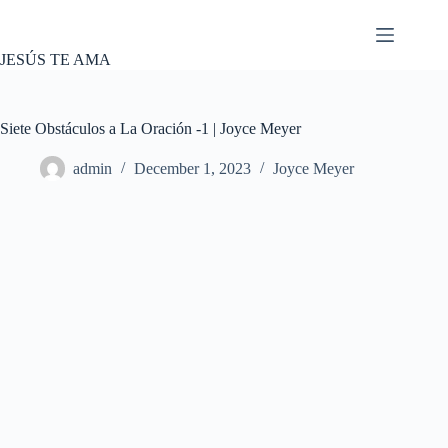
Skip
to
content
JESÚS TE AMA
Siete Obstáculos a La Oración -1 | Joyce Meyer
admin
December 1, 2023
Joyce Meyer