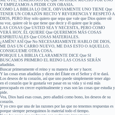
Y EMPEZAMOS A PEDIR CON OBASIA.
COMO LA BIBLIA LO DICE, OBVIAMENTE UNO TIENE Que
TENER UN CORAZÓN RECTO Y REVERENCIA Y RESPETÓ A
DIOS, PERO Hoy solo quiero que sepa que vale que Dios quiere oír
su voz, quiere oír lo que tiene que decir y él quiere que le pida.
LAS COSAS Que USTED SEA Y NECESITA, PERO COMO
VERÁ HOY, ÉL QUIERE Que QUEREMOS MÁS COSAS
ESPIRITUALES Que COSAS MATERIALES.
¿AMÉN? ASÍ Que No NECESARIAMENTE HABLO DE DIOS,
ME DAS UN CARRO NUEVO, ME DAS ESTO O AQUELLO,
CONSIGUEME OTRA COSA.
PORQUE LA BIBLIA CLARAMENTE DICE Que SI
BUSCAMOS PRIMERO EL REINO LAS COSAS SERÁN
añadidas.
Buscar primeramente el reino y su manera de ser y hacer.
Y las cosas eran añadidas y dicen del Éítate en el Señor y él te dará.
Los deseos de tu corazón, así que uno puede simplemente tener algo
en el corazón que le gustaría ver pasar en su vida y si está más
preocupado en crecer espiritualmente y esas son las cosas que estudia y
pide.
Vea, Dios hará esas cosas, pero añadirá como bono, los deseos de su
corazón.
Y yo creo que una de las razones por las que no tenemos respuestas es
porque siempre perseguimos lo material todo el tiempo.