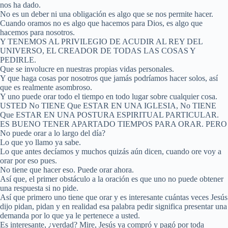
nos ha dado.
No es un deber ni una obligación es algo que se nos permite hacer.
Cuando oramos no es algo que hacemos para Dios, es algo que
hacemos para nosotros.
Y TENEMOS AL PRIVILEGIO DE ACUDIR AL REY DEL
UNIVERSO, EL CREADOR DE TODAS LAS COSAS Y
PEDIRLE.
Que se involucre en nuestras propias vidas personales.
Y que haga cosas por nosotros que jamás podríamos hacer solos, así
que es realmente asombroso.
Y uno puede orar todo el tiempo en todo lugar sobre cualquier cosa.
USTED No TIENE Que ESTAR EN UNA IGLESIA, No TIENE
Que ESTAR EN UNA POSTURA ESPIRITUAL PARTICULAR.
ES BUENO TENER APARTADO TIEMPOS PARA ORAR. PERO
No puede orar a lo largo del día?
Lo que yo llamo ya sabe.
Lo que antes decíamos y muchos quizás aún dicen, cuando ore voy a
orar por eso pues.
No tiene que hacer eso. Puede orar ahora.
Así que, el primer obstáculo a la oración es que uno no puede obtener
una respuesta si no pide.
Así que primero uno tiene que orar y es interesante cuántas veces Jesús
dijo pidan, pidan y en realidad esa palabra pedir significa presentar una
demanda por lo que ya le pertenece a usted.
Es interesante, ¿verdad? Mire, Jesús ya compró y pagó por toda