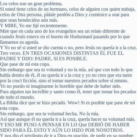
Los celos son un gran problema.
Si usted tiene celos de un hermano, celos de alguien con quien trabaja,
celos de Otra persona, pídale perdón a Dios y comience a orar para
que sean bendecidos aún más.
Y MIRE, Yo me fijé recientemente.
Mire que en cada uno de los evangelios sea un relato diferente de
cuando Jesús estuvo en el huerto de Hudsemaní pasando por lo que
llamamos su agonía.
Y Yo no sé si usted se dio cuenta o no, pero Jesús no quería ir a la cruz.
Tres veces. EN TRES OCASIONES DISTINTAS ÉL FUE EL
PADRE Y DIJO: PADRE, SI ES POSIBLE.
Que pase de mí esta copa.
Sin embargo que sea tu voluntad y no la mía, así que con todo lo que
había dentro de él, él no quería ir a la cruz y yo no creo que era tanto
por la cruci ficción, sino el tomar nuestros pecados sobre sí mismo.
Yo no puedo ni imaginarme lo horrible que debe de haber sido.
Para alguien tan increíble y santo como él, tener que tomar los pecados
de todo el mundo.
La Biblia dice que se hizo pecado. Wow! Si es posible que pase de mí
esta copa.
Sin embargo, que sea tu voluntad hecha. No la mía.
Así que aunque él no quería ir a la cruz, quería hacer su voluntad más.
Y ESO ME PUSO A PENSAR EN LO Que DEBIÓ DE HABER
SIDO PARA ÉL ESTO Y AÚN LO HIZO POR NOSOTROS.
Y nos dio el privilegio de ir a Dios en oración, de pedir en su nombre.