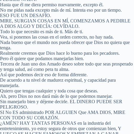
Hasta que él me diera permiso nuevamente, excepto él.
No me pidas nada excepto más de mí. Intenta eso por un tiempo.
ESO FUE UN DESAFÍO.
MIRE, SURGIAN COSAS EN MÍ, COMENZAMOS A PEDIRLE
A DIOS ALGO Y DECÍA: OLVÍDALO.
Todo lo que necesito es más de ti. Más de ti.
Vea, si ponemos las cosas en el orden correcto, no hay nada.
Nada bueno que el mundo nos pueda ofrecer que Dios no quiera que
tenga.
Realmente creemos que Dios hace lo bueno para los pecadores.
Pero él quiere que podamos manejarlas bien.
Tercera de Juan uno dos Amado deseo sobre todo que seas prosperado
y tenga salud, así como pera tu alma.
Así que podemos decir eso de forma diferente.
De acuerdo a tu nivel de madurez espiritual, y capacidad para
manejarla.
Quiero que tengas cualquier y toda cosa que deseas.
Ah, pero Dios no nos dará más de lo que podemos manejar.
Sin manejarlo bien y déjeme decirle. EL DINERO PUEDE SER
PELIGROSO.
SI No ES administrado POR ALGUIEN Que AMA DIOS, MIRE
CON TODO SU CORAZÓN.
¿AMÉN? HAY TANTAS PERSONAS en la industria del
entretenimiento, yo estoy segura de otros que comienzan bien, Y
LUEGO SE HACEN FAMOSOS Y EMPIEZAN A GANAR