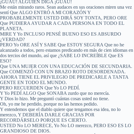
¡GUAU! ALGUIEN DIGA ¡GUAU!
Me están mirando raros. Sean audaces en sus oraciones miren una vez
sentí Que ALGO ENTRÓ A MI CORAZÓN Y
PROBABLEMENTE USTED DIRÁ SOY TONTA, PERO ORE
Que PUDIERA AYUDAR A CADA PERSONA EN TODO EL
PLANETA.
MIRE Y Yo INCLUSO PENSÉ BUENO ESO ES ABSURDO
¿VERDAD?
PERO Yo ORE ASÍ Y SABE Que ESTOY SEGURA Que no he
alcanzado a todos, pero estamos predicando en más de cien idiomas en
dos tercios del mundo, así que ¿SABE LO INCREÍBLE Que ES
ESO?
Que UNA MUJER CON UNA EDUCACIÓN DE SECUNDARIA.
Que COMENZÓ CON UN BRAZO ROTO DESORDENADA.
AHORA TIENE EL PRIVILEGIO DE PREDICARLE A TANTA
GENTE EN TODO EL MUNDO.
PERO RECUERDEN Que Yo LO PEDÍ.
Y Yo PEDÍ ALGO Que SONABA zurdo que no merecía.
Y Dios lo hizo. Me preguntó cuántas cosas usted no tiene.
Oh, yo me he perdido, porque no las hemos pedido.
Y entendemos que el diablo quiere que tengamos esa idea, no lo
merezco, Y DEBERÍA DARLE GRACIAS POR
RECORDÁRSELO PORQUE ES CIERTO.
USTED No LO MERECE, Yo No LO merezco, PERO ESO ES LO
GRANDIOSO DE DIOS.