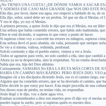
AGUA?
¿No TIENES UNA CUETA? ¿DE DÓNDE VAMOS A SACAR ESA
Y ADEMÁS ESE CASO MÁS GRANDE Que NOS DIO ESTE POZO, JESÚS 
Ella dijo, por favor, dame esa agua, eso empezó a hablarle de su, de su
Ella dijo, señor, usted debe ser un profeta. Sé que un día el Mesías, el 
Y eso le dijo, yo soy el Mesías.
A primera persona, a quien Jesús le dijo que era el Mesías, era un líder 
Una señora que había cometido errores, que había sido maltratada, que 
Dios te está diciendo, si supieras lo que estoy a punto de hacer.
Si supieras cómo voy a convertir tus errores en milagros, supieras cómo 
Esta señora llevó el pozo abatida, sin valía, pensando que siempre ser
Se vio a sí misma, valiosa, redimida, perdonad.
Solvió corriendo y dijo el pueblo entero, viniera a ver a Jesús.
Todos se agotaron para verlo, no solo cambió a ella, sino que cambió a
Ahora ya no la despreciaba, sino la respetaban. Ya no estaba desechada.
Sabía que era, hija del Dios altísimo.
Curiosamente, SAMARIA No ERA LA RUTA MÁS CORTA DE J
HABÍA UN CAMINO MÁS RÁPIDO. PERO JESÚS DIJO, VEO pasar
Imagino oír a los discípulos diciendo Jesús, ese es el camino largo, ese
Alguien que ha cometido errores, que se ha desviado el camino, que ha 
Debo decirle lo que estoy por hacer. Esta mujer procedía de una cultura
Sus dioses eran de piedra, no tenían vida, no respondían.
Jesús llegó y le dijo, voy a darte agua viva.
Estaban acostumbrados a dios son muertos pero él dijo soy el mesías 
puedes lograr tu sueño, pero si supieras quién es nuestro dios.