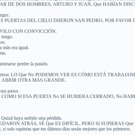
 DE DOS HOMBRES, ARTURO Y JUAN, Que HABÍAN DISCUT
egro.
 HACIA LAS PUERTAS DEL CIELO DIJERON SAN PEDRO, POR FA
 VILO CON CONVICCIÓN.
 tengo.
os.
a más era igual.
ras.
animarse perder la pasión.
se fue, cada error, LO Que No PODEMOS VER ES CÓMO ESTÁ TRA
R ABRIR OTRA MÁS GRANDE.
sus pasos.
 COMO SI ESA PUERTA No SE HUBIERA CERRADO, No HAB
. Quizá haya sufrido una pérdida.
N ATRÁS, SÉ Que ES DIFÍCIL, PERO SI SUPIERAS Que DIOS
, si solo supieras que tus últimos días serán mejores que los primeros.