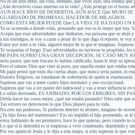
No es un dios débil, sin vida, limitado, que vivió ayer, una estatua que
¿Aún devuelves cosas muertas en la vida? ¿Aún protege en el horno ar
AUN HACE RÍOS DE DESIERTOS, AÚN HACE Que MURO SE
GUARDADO DE PROMESAS, HACEDOR DE MILAGROS.
COMO ESTA MUJER PUEDE Que LA VIDA TE HA DADO UN 
Ya se acomoda a donde estás, pensando que eso es lo mejor que hay. So
Acepta que esas adversidades que limitaron, esa persona que se alejó y a
a tus enemigos, te voy a curar a pesar de lo que diga el reporte, te voy 
Estoy por traer a tu vida, alguien mejor de lo que te imaginas. Supieras
Te ocuparías el fuego. Esas adversidades no tuvieron tu propósito, los e
MI PAPA SUFRIÓ UNA GRAN DECEPCIÓN, SE CASÓ MUY JOVEN,
sería pastor, que este fracaso lo habías calificado, hasta le dejó su i
Pero el mismo Dios que vino al pozo, por aquella mujer que estaba rota
Mi papá pensó que todo iba cuesta abajo, que nunca sería pastor, ni estar
Dolores Pelgreen, un estudiante de enfermería de quién te enamorarás.
Supieras que vas a tener cuatro hijos normales y uno excepcional.
Supieras que vas a ser pastor del natewood y vas a tener influencia en
Lo oirías derrotado, ES ANIMADO, POR LOS ERRORES, SIN P
Debía hacer las cosas mejor, ¿qué me estaba pasando? Dios sabe que 
Tus errores no detuvieron lo que Dios planeó para tu vida.
No eres tan poderoso, Si pudieras detener tu destino, ninguno de nosot
¿Tu hijo fuera del matrimonio? Eso no impidió el hijo prometido, se le 
estoy hablando de ser permisivo, hace lo que quieras, pero cuando tu co
Lo que sí te detendrá es si empiezas a vivir condenado, deprimido y sin
Por eso apareció Jesús y le dijo a esta mujer, si solo supieras lo que voy