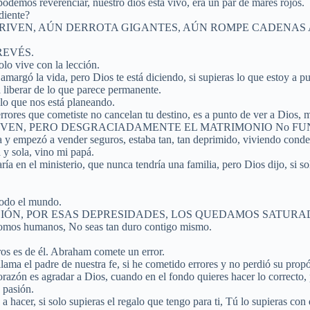
 podemos reverenciar, nuestro dios está vivo, era un par de mares rojos.
diente?
 RIVEN, AÚN DERROTA GIGANTES, AÚN ROMPE CADENAS 
REVÉS.
lo vive con la lección.
margó la vida, pero Dios te está diciendo, si supieras lo que estoy a pu
a liberar de lo que parece permanente.
 lo que nos está planeando.
rrores que cometiste no cancelan tu destino, es a punto de ver a Dios, m
 PERO DESGRACIADAMENTE EL MATRIMONIO No FUNCIONÓ, los 
glesia y empezó a vender seguros, estaba tan, tan deprimido, viviendo co
 y sola, vino mi papá.
ía en el ministerio, que nunca tendría una familia, pero Dios dijo, si so
 todo el mundo.
ASIÓN, POR ESAS DEPRESIDADES, LOS QUEDAMOS SATURADOS EN 
somos humanos, No seas tan duro contigo mismo.
ros es de él. Abraham comete un error.
llama el padre de nuestra fe, si he cometido errores y no perdió su prop
razón es agradar a Dios, cuando en el fondo quieres hacer lo correcto, 
 pasión.
 a hacer, si solo supieras el regalo que tengo para ti, Tú lo supieras con