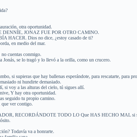
ida?
auración, otra oportunidad.
E DENNÍE, JONAZ FUE POR OTRO CAMINO.
ER. Dios no dice, ¿estoy casado de ti?
borda, en medio del mar.
s, no cuentas conmigo.
Jonás, se lo tragó y lo llevó a la orilla, como un crucero.
umbo, si supieras que hay ballenas esperándote, para rescatarte, para pro
masiado ni hundirte demasiado.
 si voy a las alturas del cielo, tú sigues allí.
ínive, Y hay otra oportunidad.
as seguido tu propio camino.
 que ver contigo.
RDÁNDOTE TODO LO Que HAS HECHO MAL si solo supieras lo 
ósito.
ación? Todavía va a honrarte.
a familia sana.