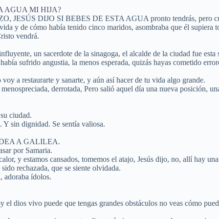
 AGUA MI HIJA?
DIJO SI BEBES DE ESTA AGUA pronto tendrás, pero cuando beb
 vida y de cómo había tenido cinco maridos, asombraba que él supiera to
Cristo vendrá.
influyente, un sacerdote de la sinagoga, el alcalde de la ciudad fue esta 
había sufrido angustia, la menos esperada, quizás hayas cometido error
voy a restaurarte y sanarte, y aún así hacer de tu vida algo grande.
ía menospreciada, derrotada, Pero salió aquel día una nueva posición, 
 su ciudad.
 Y sin dignidad. Se sentía valiosa.
UDEA A GALILEA.
 por Samaria.
 calor, y estamos cansados, tomemos el atajo, Jesús dijo, no, allí hay un
sido rechazada, que se siente olvidada.
, adoraba ídolos.
soy el dios vivo puede que tengas grandes obstáculos no veas cómo pue