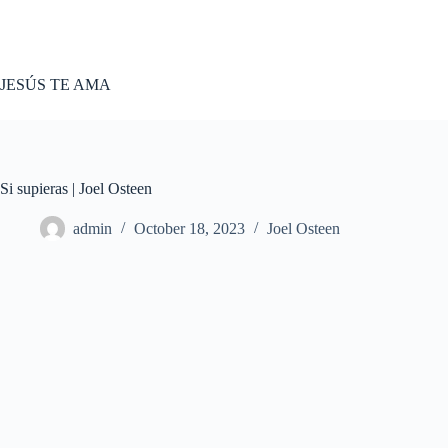
Skip
to
content
JESÚS TE AMA
Si supieras | Joel Osteen
admin
October 18, 2023
Joel Osteen