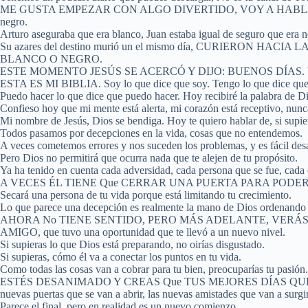
ME GUSTA EMPEZAR CON ALGO DIVERTIDO, VOY A HABLAR
negro.
Arturo aseguraba que era blanco, Juan estaba igual de seguro que era n
Su azares del destino murió un el mismo día, CURIERON
BLANCO O NEGRO.
ESTE MOMENTO JESÚS SE ACERCÓ Y DIJO: BUENOS DÍAS.
ESTA ES MI BIBLIA. Soy lo que dice que soy. Tengo lo que dice que
Puedo hacer lo que dice que puedo hacer. Hoy recibiré la palabra de Di
Confieso hoy que mi mente está alerta, mi corazón está receptivo, nunc
Mi nombre de Jesús, Dios se bendiga. Hoy te quiero hablar de, si supie
Todos pasamos por decepciones en la vida, cosas que no entendemos.
A veces cometemos errores y nos suceden los problemas, y es fácil des
Pero Dios no permitirá que ocurra nada que te alejen de tu propósito.
Ya ha tenido en cuenta cada adversidad, cada persona que 
A VECES ÉL TIENE Que CERRAR UNA PUERTA PARA PODE
Secará una persona de tu vida porque está limitando tu crecimiento.
Lo que parece una decepción es realmente la mano de Dios ordenando 
AHORA No TIENE SENTIDO, PERO MÁS ADELANTE, VERÁS
AMIGO, que tuvo una oportunidad que te llevó a un nuevo nivel.
Si supieras lo que Dios está preparando, no oirías disgustado.
Si supieras, cómo él va a conectar los puntos en tu vida.
Como todas las cosas van a cobrar para tu bien, preocuparías tu pasión
ESTÉS DESANIMADO Y CREAS Que TUS MEJORES DÍAS QUEDARO
nuevas puertas que se van a abrir, las nuevas amistades que van a surgir
Parece el final, pero en realidad es un nuevo comienzo.