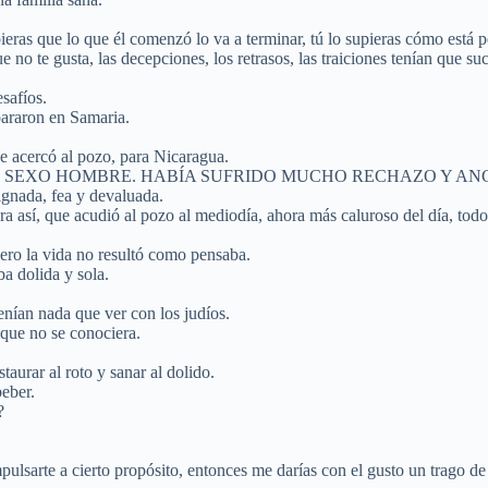
ieras que lo que él comenzó lo va a terminar, tú lo supieras cómo está pe
e no te gusta, las decepciones, los retrasos, las traiciones tenían que su
safíos.
pararon en Samaria.
se acercó al pozo, para Nicaragua.
N SEXO HOMBRE. HABÍA SUFRIDO MUCHO RECHAZO Y AN
da, fea y devaluada.
ra así, que acudió al pozo al mediodía, ahora más caluroso del día, todo
ero la vida no resultó como pensaba.
a dolida y sola.
enían nada que ver con los judíos.
que no se conociera.
taurar al roto y sanar al dolido.
beber.
?
alor, impulsarte a cierto propósito, entonces me darías con el gus