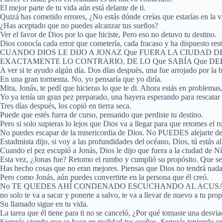
El mejor parte de tu vida aún está delante de ti.
Quizá has cometido errores, ¿No estás dónde creías que estarías en la v
¿Has aceptado que no puedes alcanzar tus sueños?
Ver el favor de Dios por lo que hiciste, Pero eso no detuvo tu destino.
Dios conocía cada error que cometería, cada fracaso y ha dispuesto rest
CUANDO DIOS LE DIJO A JONAZ Que FUERA LA CIUDAD D
EXACTAMENTE LO CONTRARIO, DE LO Que SABÍA Que DEBÍA HAC
A ver si te ayudo algún día. Dos días después, una fue arrojado por la 
En una gran tormenta. No, yo pensaría que yo diría.
Mira, Jonás, te pedí que hicieras lo que te di. Ahora estás en problema
Yo ya tenía un gran pez preparado, una bayera esperando para rescatar a 
Tres días después, los copió en tierra seca.
Puede que estés fuera de curso, pensando que perdiste tu destino.
Pero si solo supieras lo lejos que Dios va a llegar para que retomes el r
No puedes escapar de la misericordia de Dios. No PUEDES alejarte de
Estadmista dijo, si voy a las profundidades del océano, Dios, tú estás allí,
Cuando el pez escupió a Jonás, Dios le dijo que fuera a la ciudad de N
Esta vez, ¿Jonas fue? Retomo el rumbo y cumplió su propósito. Que se
Has hecho cosas que no eran mejores. Piensas que Dios no tendrá nada
Pero como Jonás, aún puedes convertirte en la persona que él creó.
No TE QUEDES AHÍ CONDENADO ESCUCHANDO AL ACUSADOR, RECO
no solo te va a sacar y ponerte a salvo, te va a llevar de nuevo a tu prop
Su llamado sigue en tu vida.
La tarea que él tiene para ti no se canceló, ¿Por qué tomaste una desvi
Segurás viendo que se hace en realidad tus sueños. Segurás teniendo un