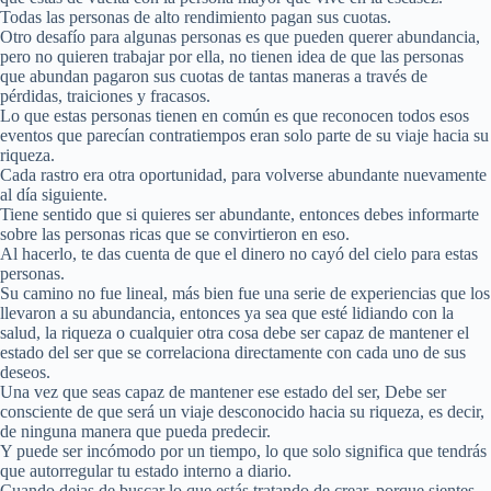
Todas las personas de alto rendimiento pagan sus cuotas.
Otro desafío para algunas personas es que pueden querer abundancia,
pero no quieren trabajar por ella, no tienen idea de que las personas
que abundan pagaron sus cuotas de tantas maneras a través de
pérdidas, traiciones y fracasos.
Lo que estas personas tienen en común es que reconocen todos esos
eventos que parecían contratiempos eran solo parte de su viaje hacia su
riqueza.
Cada rastro era otra oportunidad, para volverse abundante nuevamente
al día siguiente.
Tiene sentido que si quieres ser abundante, entonces debes informarte
sobre las personas ricas que se convirtieron en eso.
Al hacerlo, te das cuenta de que el dinero no cayó del cielo para estas
personas.
Su camino no fue lineal, más bien fue una serie de experiencias que los
llevaron a su abundancia, entonces ya sea que esté lidiando con la
salud, la riqueza o cualquier otra cosa debe ser capaz de mantener el
estado del ser que se correlaciona directamente con cada uno de sus
deseos.
Una vez que seas capaz de mantener ese estado del ser, Debe ser
consciente de que será un viaje desconocido hacia su riqueza, es decir,
de ninguna manera que pueda predecir.
Y puede ser incómodo por un tiempo, lo que solo significa que tendrás
que autorregular tu estado interno a diario.
Cuando dejas de buscar lo que estás tratando de crear, porque sientes