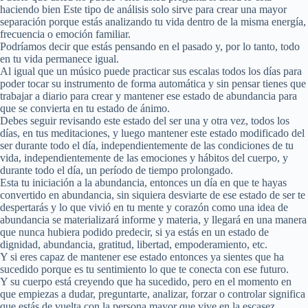
haciendo bien Este tipo de análisis solo sirve para crear una mayor
separación porque estás analizando tu vida dentro de la misma energía,
frecuencia o emoción familiar.
Podríamos decir que estás pensando en el pasado y, por lo tanto, todo
en tu vida permanece igual.
Al igual que un músico puede practicar sus escalas todos los días para
poder tocar su instrumento de forma automática y sin pensar tienes que
trabajar a diario para crear y mantener ese estado de abundancia para
que se convierta en tu estado de ánimo.
Debes seguir revisando este estado del ser una y otra vez, todos los
días, en tus meditaciones, y luego mantener este estado modificado del
ser durante todo el día, independientemente de las condiciones de tu
vida, independientemente de las emociones y hábitos del cuerpo, y
durante todo el día, un período de tiempo prolongado.
Esta tu iniciación a la abundancia, entonces un día en que te hayas
convertido en abundancia, sin siquiera desviarte de ese estado de ser te
despertarás y lo que vivió en tu mente y corazón como una idea de
abundancia se materializará informe y materia, y llegará en una manera
que nunca hubiera podido predecir, si ya estás en un estado de
dignidad, abundancia, gratitud, libertad, empoderamiento, etc.
Y si eres capaz de mantener ese estado entonces ya sientes que ha
sucedido porque es tu sentimiento lo que te conecta con ese futuro.
Y su cuerpo está creyendo que ha sucedido, pero en el momento en
que empiezas a dudar, preguntarte, analizar, forzar o controlar significa
que estás de vuelta con la persona mayor que vive en la escasez.