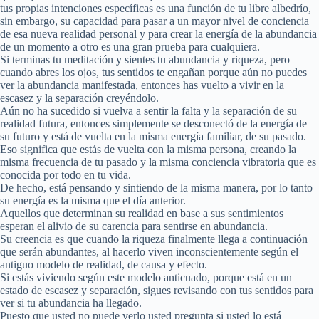
tus propias intenciones específicas es una función de tu libre albedrío,
sin embargo, su capacidad para pasar a un mayor nivel de conciencia
de esa nueva realidad personal y para crear la energía de la abundancia
de un momento a otro es una gran prueba para cualquiera.
Si terminas tu meditación y sientes tu abundancia y riqueza, pero
cuando abres los ojos, tus sentidos te engañan porque aún no puedes
ver la abundancia manifestada, entonces has vuelto a vivir en la
escasez y la separación creyéndolo.
Aún no ha sucedido si vuelva a sentir la falta y la separación de su
realidad futura, entonces simplemente se desconectó de la energía de
su futuro y está de vuelta en la misma energía familiar, de su pasado.
Eso significa que estás de vuelta con la misma persona, creando la
misma frecuencia de tu pasado y la misma conciencia vibratoria que es
conocida por todo en tu vida.
De hecho, está pensando y sintiendo de la misma manera, por lo tanto
su energía es la misma que el día anterior.
Aquellos que determinan su realidad en base a sus sentimientos
esperan el alivio de su carencia para sentirse en abundancia.
Su creencia es que cuando la riqueza finalmente llega a continuación
que serán abundantes, al hacerlo viven inconscientemente según el
antiguo modelo de realidad, de causa y efecto.
Si estás viviendo según este modelo anticuado, porque está en un
estado de escasez y separación, sigues revisando con tus sentidos para
ver si tu abundancia ha llegado.
Puesto que usted no puede verlo usted pregunta si usted lo está