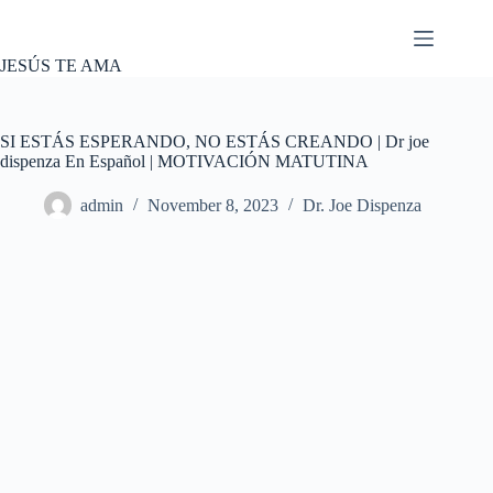
Skip
to
content
JESÚS TE AMA
SI ESTÁS ESPERANDO, NO ESTÁS CREANDO | Dr joe
dispenza En Español | MOTIVACIÓN MATUTINA
admin
November 8, 2023
Dr. Joe Dispenza