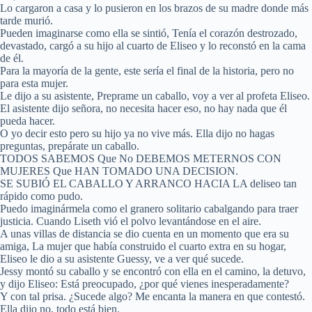
Lo cargaron a casa y lo pusieron en los brazos de su madre donde más
tarde murió.
Pueden imaginarse como ella se sintió, Tenía el corazón destrozado,
devastado, cargó a su hijo al cuarto de Eliseo y lo reconstó en la cama
de él.
Para la mayoría de la gente, este sería el final de la historia, pero no
para esta mujer.
Le dijo a su asistente, Preprame un caballo, voy a ver al profeta Eliseo.
El asistente dijo señora, no necesita hacer eso, no hay nada que él
pueda hacer.
O yo decir esto pero su hijo ya no vive más. Ella dijo no hagas
preguntas, prepárate un caballo.
TODOS SABEMOS Que No DEBEMOS METERNOS CON
MUJERES Que HAN TOMADO UNA DECISION.
SE SUBIÓ EL CABALLO Y ARRANCO HACIA LA deliseo tan
rápido como pudo.
Puedo imaginármela como el granero solitario cabalgando para traer
justicia. Cuando Liseth vió el polvo levantándose en el aire.
A unas villas de distancia se dio cuenta en un momento que era su
amiga, La mujer que había construido el cuarto extra en su hogar,
Eliseo le dio a su asistente Guessy, ve a ver qué sucede.
Jessy montó su caballo y se encontró con ella en el camino, la detuvo,
y dijo Eliseo: Está preocupado, ¿por qué vienes inesperadamente?
Y con tal prisa. ¿Sucede algo? Me encanta la manera en que contestó.
Ella dijo no, todo está bien.