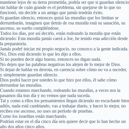
mantiene lejos de su tierra prometida, podría ser que si guardan silencio
sin hablar de cuán grande es el problema, sin quejarse de lo que no
funcionó, sin decirle a un amigo que jamás tendrán éxito.
Si guardan silencio, entonces quizá las murallas que los limitan se
derrumbarán, imaginen que detrás de esa muralla está su sanación, su
ascenso, su sueño cumpliéndose.
Todos los días, por así decirlo, están rodeando la moralla que están
diciendo: Esta muralla jamás caerá a Joe, he tenido esta adicción desde
la preparatoria.
Jamás podré iniciar mi propio negocio, no conozco a la gente indicada.
No, Dios está diciendo lo que les dijo a ellos.
Si no pueden decir algo bueno, entonces no digan nada.
No dejen que las palabras negativas los alejen de lo mejor de Dios.
Si dejan de hablar en derrota, en carencia sobre cómo no va a suceder,
y simplemente guardan silencio.
Dios podrá hacer por ustedes lo que hizo por ellos, él sabe cómo
derrumbar las murallas.
Cuando estamos marchando, rodeando las murallas, a veces nos la
pasamos día tras día y no vemos que nada suceda.
Tal y como a ellos los pensamientos llegan diciendo no escuchaste bien
adiós, nada está cambiando, vas a trabajar diario, y haces lo mejor, no
recibes ese ascenso, no uses un período de pruebas.
Como los israelitas están marchando.
Podrían estar en el día cinco día seis quiere decir que lo han hecho un
año dos años cinco años.