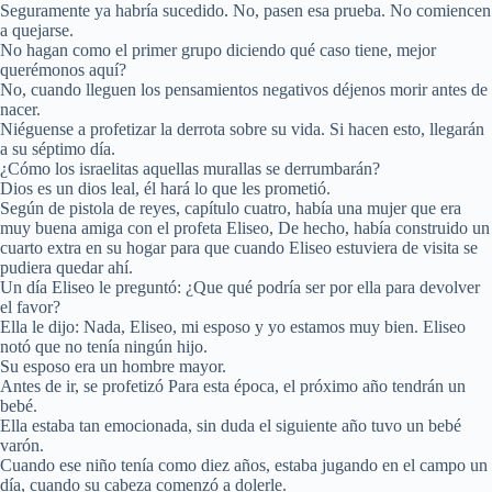
Seguramente ya habría sucedido. No, pasen esa prueba. No comiencen
a quejarse.
No hagan como el primer grupo diciendo qué caso tiene, mejor
querémonos aquí?
No, cuando lleguen los pensamientos negativos déjenos morir antes de
nacer.
Niéguense a profetizar la derrota sobre su vida. Si hacen esto, llegarán
a su séptimo día.
¿Cómo los israelitas aquellas murallas se derrumbarán?
Dios es un dios leal, él hará lo que les prometió.
Según de pistola de reyes, capítulo cuatro, había una mujer que era
muy buena amiga con el profeta Eliseo, De hecho, había construido un
cuarto extra en su hogar para que cuando Eliseo estuviera de visita se
pudiera quedar ahí.
Un día Eliseo le preguntó: ¿Que qué podría ser por ella para devolver
el favor?
Ella le dijo: Nada, Eliseo, mi esposo y yo estamos muy bien. Eliseo
notó que no tenía ningún hijo.
Su esposo era un hombre mayor.
Antes de ir, se profetizó Para esta época, el próximo año tendrán un
bebé.
Ella estaba tan emocionada, sin duda el siguiente año tuvo un bebé
varón.
Cuando ese niño tenía como diez años, estaba jugando en el campo un
día, cuando su cabeza comenzó a dolerle.