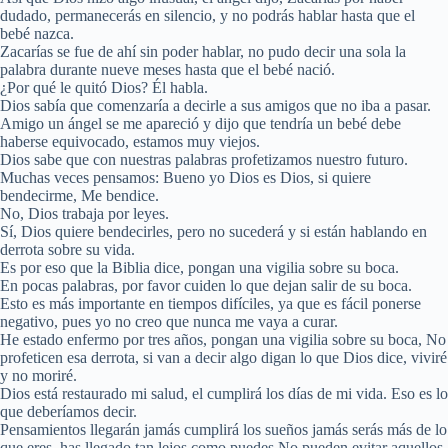
dudado, permanecerás en silencio, y no podrás hablar hasta que el
bebé nazca.
Zacarías se fue de ahí sin poder hablar, no pudo decir una sola la
palabra durante nueve meses hasta que el bebé nació.
¿Por qué le quitó Dios? Él habla.
Dios sabía que comenzaría a decirle a sus amigos que no iba a pasar.
Amigo un ángel se me apareció y dijo que tendría un bebé debe
haberse equivocado, estamos muy viejos.
Dios sabe que con nuestras palabras profetizamos nuestro futuro.
Muchas veces pensamos: Bueno yo Dios es Dios, si quiere
bendecirme, Me bendice.
No, Dios trabaja por leyes.
Sí, Dios quiere bendecirles, pero no sucederá y si están hablando en
derrota sobre su vida.
Es por eso que la Biblia dice, pongan una vigilia sobre su boca.
En pocas palabras, por favor cuiden lo que dejan salir de su boca.
Esto es más importante en tiempos difíciles, ya que es fácil ponerse
negativo, pues yo no creo que nunca me vaya a curar.
He estado enfermo por tres años, pongan una vigilia sobre su boca, No
profeticen esa derrota, si van a decir algo digan lo que Dios dice, viviré
y no moriré.
Dios está restaurado mi salud, el cumplirá los días de mi vida. Eso es lo
que deberíamos decir.
Pensamientos llegarán jamás cumplirá los sueños jamás serás más de lo
que eres, has llegado tan lejos como puedes No pueden evitar aquellos