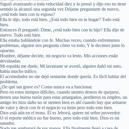
Siguió avanzando a toda velocidad diez y lo pensó y dijo eso no tiene
sentido la alcanzó una segunda vez Déjame preguntarte de nuevo,
¿está todo bien con tu esposo?
Ella le dijo, todo está bien. ¿Está todo bien en tu hogar? Todo está
bien.
Entonces él preguntó: Dime, ¿está todo bien con tu hijo? Ella dijo de
nuevo: Todo está bien.
Ella estaba hablándole con fe. Muchas veces, cuando enfrentamos
problemas, alguien nos pregunta cómo va todo, Y le decimos justo lo
opuesto.
Hombre, déjame decirte, mi negocio va lento. Mis acciones están
devaluadas.
Mi espalda me duele, Mi lavatraste se averió, alguien dañó mi auto,
había mucho tráfico.
El acomodador no me dejó sentarme donde quería. Es fácil hablar del
problema.
¿De qué tan grave es? Como nunca va a funcionar.
Pero en estos tiempos difíciles, cuando sienten deseos de quejarse,
tienen una buena razón para estar amargados, perdieron su empleo, un
amigo les hizo daño no se sienten bien es ahí cuando hay que armarse
de valor y decir con fe el negocio va lento pero todo esto bien.
Dios está aún en el trono. Él es Jehová, quiere mi señor proveedor.
O el reporte médico no fue bueno, pero todo está bien. Dios es mi
sanador.
Nada me arrebatará de sus manos. Ella finalmente llegó a casa de