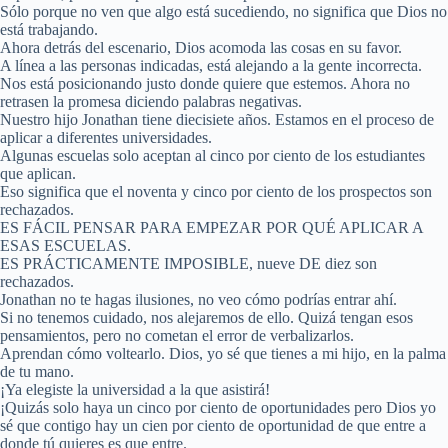
Sólo porque no ven que algo está sucediendo, no significa que Dios no
está trabajando.
Ahora detrás del escenario, Dios acomoda las cosas en su favor.
A línea a las personas indicadas, está alejando a la gente incorrecta.
Nos está posicionando justo donde quiere que estemos. Ahora no
retrasen la promesa diciendo palabras negativas.
Nuestro hijo Jonathan tiene diecisiete años. Estamos en el proceso de
aplicar a diferentes universidades.
Algunas escuelas solo aceptan al cinco por ciento de los estudiantes
que aplican.
Eso significa que el noventa y cinco por ciento de los prospectos son
rechazados.
ES FÁCIL PENSAR PARA EMPEZAR POR QUÉ APLICAR A
ESAS ESCUELAS.
ES PRÁCTICAMENTE IMPOSIBLE, nueve DE diez son
rechazados.
Jonathan no te hagas ilusiones, no veo cómo podrías entrar ahí.
Si no tenemos cuidado, nos alejaremos de ello. Quizá tengan esos
pensamientos, pero no cometan el error de verbalizarlos.
Aprendan cómo voltearlo. Dios, yo sé que tienes a mi hijo, en la palma
de tu mano.
¡Ya elegiste la universidad a la que asistirá!
¡Quizás solo haya un cinco por ciento de oportunidades pero Dios yo
sé que contigo hay un cien por ciento de oportunidad de que entre a
donde tú quieres es que entre.