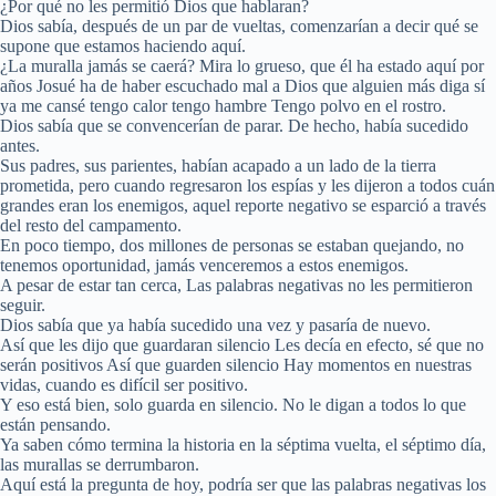
¿Por qué no les permitió Dios que hablaran?
Dios sabía, después de un par de vueltas, comenzarían a decir qué se
supone que estamos haciendo aquí.
¿La muralla jamás se caerá? Mira lo grueso, que él ha estado aquí por
años Josué ha de haber escuchado mal a Dios que alguien más diga sí
ya me cansé tengo calor tengo hambre Tengo polvo en el rostro.
Dios sabía que se convencerían de parar. De hecho, había sucedido
antes.
Sus padres, sus parientes, habían acapado a un lado de la tierra
prometida, pero cuando regresaron los espías y les dijeron a todos cuán
grandes eran los enemigos, aquel reporte negativo se esparció a través
del resto del campamento.
En poco tiempo, dos millones de personas se estaban quejando, no
tenemos oportunidad, jamás venceremos a estos enemigos.
A pesar de estar tan cerca, Las palabras negativas no les permitieron
seguir.
Dios sabía que ya había sucedido una vez y pasaría de nuevo.
Así que les dijo que guardaran silencio Les decía en efecto, sé que no
serán positivos Así que guarden silencio Hay momentos en nuestras
vidas, cuando es difícil ser positivo.
Y eso está bien, solo guarda en silencio. No le digan a todos lo que
están pensando.
Ya saben cómo termina la historia en la séptima vuelta, el séptimo día,
las murallas se derrumbaron.
Aquí está la pregunta de hoy, podría ser que las palabras negativas los