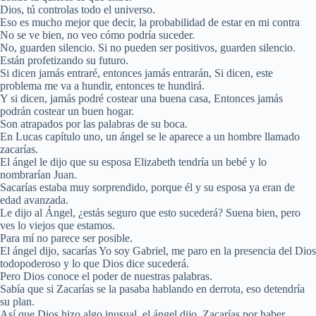
Dios, tú controlas todo el universo.
Eso es mucho mejor que decir, la probabilidad de estar en mi contra
No se ve bien, no veo cómo podría suceder.
No, guarden silencio. Si no pueden ser positivos, guarden silencio.
Están profetizando su futuro.
Si dicen jamás entraré, entonces jamás entrarán, Si dicen, este
problema me va a hundir, entonces te hundirá.
Y si dicen, jamás podré costear una buena casa, Entonces jamás
podrán costear un buen hogar.
Son atrapados por las palabras de su boca.
En Lucas capítulo uno, un ángel se le aparece a un hombre llamado
zacarías.
El ángel le dijo que su esposa Elizabeth tendría un bebé y lo
nombrarían Juan.
Sacarías estaba muy sorprendido, porque él y su esposa ya eran de
edad avanzada.
Le dijo al Ángel, ¿estás seguro que esto sucederá? Suena bien, pero
ves lo viejos que estamos.
Para mí no parece ser posible.
El ángel dijo, sacarías Yo soy Gabriel, me paro en la presencia del Dios
todopoderoso y lo que Dios dice sucederá.
Pero Dios conoce el poder de nuestras palabras.
Sabía que si Zacarías se la pasaba hablando en derrota, eso detendría
su plan.
Así que Dios hizo algo inusual, el ángel dijo, Zacarías por haber