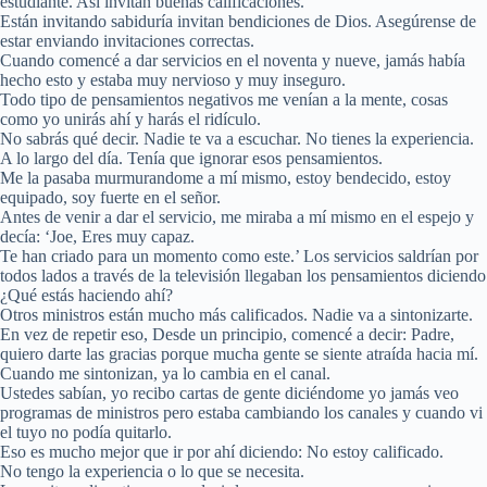
estudiante. Así invitan buenas calificaciones.
Están invitando sabiduría invitan bendiciones de Dios. Asegúrense de
estar enviando invitaciones correctas.
Cuando comencé a dar servicios en el noventa y nueve, jamás había
hecho esto y estaba muy nervioso y muy inseguro.
Todo tipo de pensamientos negativos me venían a la mente, cosas
como yo unirás ahí y harás el ridículo.
No sabrás qué decir. Nadie te va a escuchar. No tienes la experiencia.
A lo largo del día. Tenía que ignorar esos pensamientos.
Me la pasaba murmurandome a mí mismo, estoy bendecido, estoy
equipado, soy fuerte en el señor.
Antes de venir a dar el servicio, me miraba a mí mismo en el espejo y
decía: ‘Joe, Eres muy capaz.
Te han criado para un momento como este.’ Los servicios saldrían por
todos lados a través de la televisión llegaban los pensamientos diciendo
¿Qué estás haciendo ahí?
Otros ministros están mucho más calificados. Nadie va a sintonizarte.
En vez de repetir eso, Desde un principio, comencé a decir: Padre,
quiero darte las gracias porque mucha gente se siente atraída hacia mí.
Cuando me sintonizan, ya lo cambia en el canal.
Ustedes sabían, yo recibo cartas de gente diciéndome yo jamás veo
programas de ministros pero estaba cambiando los canales y cuando vi
el tuyo no podía quitarlo.
Eso es mucho mejor que ir por ahí diciendo: No estoy calificado.
No tengo la experiencia o lo que se necesita.