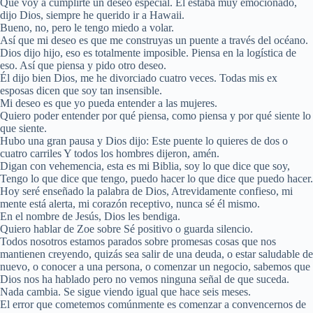
Que voy a cumplirte un deseo especial. Él estaba muy emocionado,
dijo Dios, siempre he querido ir a Hawaii.
Bueno, no, pero le tengo miedo a volar.
Así que mi deseo es que me construyas un puente a través del océano.
Dios dijo hijo, eso es totalmente imposible. Piensa en la logística de
eso. Así que piensa y pido otro deseo.
Él dijo bien Dios, me he divorciado cuatro veces. Todas mis ex
esposas dicen que soy tan insensible.
Mi deseo es que yo pueda entender a las mujeres.
Quiero poder entender por qué piensa, como piensa y por qué siente lo
que siente.
Hubo una gran pausa y Dios dijo: Este puente lo quieres de dos o
cuatro carriles Y todos los hombres dijeron, amén.
Digan con vehemencia, esta es mi Biblia, soy lo que dice que soy,
Tengo lo que dice que tengo, puedo hacer lo que dice que puedo hacer.
Hoy seré enseñado la palabra de Dios, Atrevidamente confieso, mi
mente está alerta, mi corazón receptivo, nunca sé él mismo.
En el nombre de Jesús, Dios les bendiga.
Quiero hablar de Zoe sobre Sé positivo o guarda silencio.
Todos nosotros estamos parados sobre promesas cosas que nos
mantienen creyendo, quizás sea salir de una deuda, o estar saludable de
nuevo, o conocer a una persona, o comenzar un negocio, sabemos que
Dios nos ha hablado pero no vemos ninguna señal de que suceda.
Nada cambia. Se sigue viendo igual que hace seis meses.
El error que cometemos comúnmente es comenzar a convencernos de