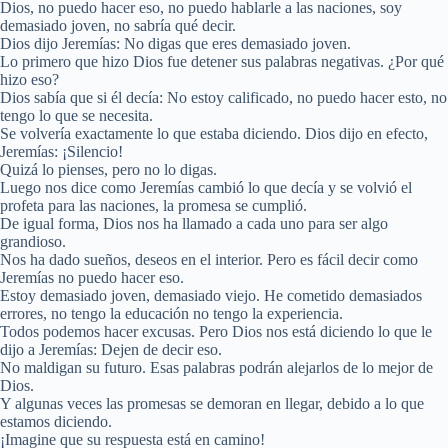
Dios, no puedo hacer eso, no puedo hablarle a las naciones, soy
demasiado joven, no sabría qué decir.
Dios dijo Jeremías: No digas que eres demasiado joven.
Lo primero que hizo Dios fue detener sus palabras negativas. ¿Por qué
hizo eso?
Dios sabía que si él decía: No estoy calificado, no puedo hacer esto, no
tengo lo que se necesita.
Se volvería exactamente lo que estaba diciendo. Dios dijo en efecto,
Jeremías: ¡Silencio!
Quizá lo pienses, pero no lo digas.
Luego nos dice como Jeremías cambió lo que decía y se volvió el
profeta para las naciones, la promesa se cumplió.
De igual forma, Dios nos ha llamado a cada uno para ser algo
grandioso.
Nos ha dado sueños, deseos en el interior. Pero es fácil decir como
Jeremías no puedo hacer eso.
Estoy demasiado joven, demasiado viejo. He cometido demasiados
errores, no tengo la educación no tengo la experiencia.
Todos podemos hacer excusas. Pero Dios nos está diciendo lo que le
dijo a Jeremías: Dejen de decir eso.
No maldigan su futuro. Esas palabras podrán alejarlos de lo mejor de
Dios.
Y algunas veces las promesas se demoran en llegar, debido a lo que
estamos diciendo.
¡Imagine que su respuesta está en camino!