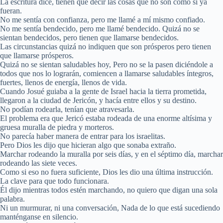
La escritura dice, tienen que decir las cosas que no son como si ya
fueran.
No me sentía con confianza, pero me llamé a mí mismo confiado.
No me sentía bendecido, pero me llamé bendecido. Quizá no se
sientan bendecidos, pero tienen que llamarse bendecidos.
Las circunstancias quizá no indiquen que son prósperos pero tienen
que llamarse prósperos.
Quizá no se sientan saludables hoy, Pero no se la pasen diciéndole a
todos que nos lo lograrán, comiencen a llamarse saludables íntegros,
fuertes, llenos de energía, llenos de vida.
Cuando Josué guiaba a la gente de Israel hacia la tierra prometida,
llegaron a la ciudad de Jericón, y hacía entre ellos y su destino.
No podían rodearla, tenían que atravesarla.
El problema era que Jericó estaba rodeada de una enorme altísima y
gruesa muralla de piedra y morteros.
No parecía haber manera de entrar para los israelitas.
Pero Dios les dijo que hicieran algo que sonaba extraño.
Marchar rodeando la muralla por seis días, y en el séptimo día, marchar
rodeando las siete veces.
Como si eso no fuera suficiente, Dios les dio una última instrucción.
La clave para que todo funcionara.
Él dijo mientras todos estén marchando, no quiero que digan una sola
palabra.
Ni un murmurar, ni una conversación, Nada de lo que está sucediendo
manténganse en silencio.