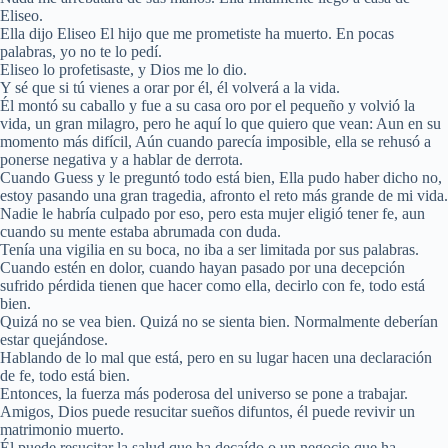
Eliseo.
Ella dijo Eliseo El hijo que me prometiste ha muerto. En pocas
palabras, yo no te lo pedí.
Eliseo lo profetisaste, y Dios me lo dio.
Y sé que si tú vienes a orar por él, él volverá a la vida.
Él montó su caballo y fue a su casa oro por el pequeño y volvió la
vida, un gran milagro, pero he aquí lo que quiero que vean: Aun en su
momento más difícil, Aún cuando parecía imposible, ella se rehusó a
ponerse negativa y a hablar de derrota.
Cuando Guess y le preguntó todo está bien, Ella pudo haber dicho no,
estoy pasando una gran tragedia, afronto el reto más grande de mi vida.
Nadie le habría culpado por eso, pero esta mujer eligió tener fe, aun
cuando su mente estaba abrumada con duda.
Tenía una vigilia en su boca, no iba a ser limitada por sus palabras.
Cuando estén en dolor, cuando hayan pasado por una decepción
sufrido pérdida tienen que hacer como ella, decirlo con fe, todo está
bien.
Quizá no se vea bien. Quizá no se sienta bien. Normalmente deberían
estar quejándose.
Hablando de lo mal que está, pero en su lugar hacen una declaración
de fe, todo está bien.
Entonces, la fuerza más poderosa del universo se pone a trabajar.
Amigos, Dios puede resucitar sueños difuntos, él puede revivir un
matrimonio muerto.
Él puede resucitar la salud que ha decaído o un negocio que ha