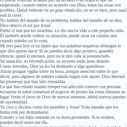
empeorado, cuando entren en acuerdo con Dios, todas las cosas son
posibles, Quizá enfrente en un gran obstáculo, no se ve bien, pero aquí
está la clave.
No hablen del tamaño de su problema, hablen del tamaño de su dios,
Dios detuvo el sol por Josué.
Partió el mar por los israelitas. Le dio nueva vida a este pequeño niño.
Él también puede voltear su situación, puede crear un camino aun
cuando ustedes no lo vean.
Mi reto para hoy es no dejen que sus palabras negativas detengan lo
que dios quiere hacer Si no pueden decir algo positivo, guarden
silencio, quizá lo piensen, pero no le den vida al pronunciarlo.
Su sanación, su reivindicación, su ascenso están justo delante.
Como Jeremías, Dios ya les ha destinado a algo grandioso.
Ahora pongan vigilia sobre su boca, pongan atención sobre lo que
dicen, para algunos de ustedes cuando hagan este ajuste, Dios liberará
las promesas que han sido retrasadas.
Lo que han estado orando romper esa adicción conocer esa persona
recuperar la salud comenzar el negocio de pronto las cosas tomaran su
lugar Verán el favor de Dios de nuevas maneras, abrirá nuevas puertas
de oportunidad.
Yo creo y declaro como los israelitas y Josué Toda muralla que los
limita está por derrumbarse.
Ustedes y sus hijos entrarán en su tierra prometida. Si lo reciben,
pueden decir amen ese día.