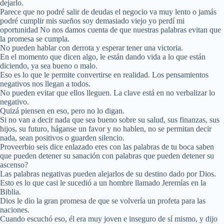
dejarlo.
Parece que no podré salir de deudas el negocio va muy lento o jamás
podré cumplir mis sueños soy demasiado viejo yo perdí mi
oportunidad No nos damos cuenta de que nuestras palabras evitan que
la promesa se cumpla.
No pueden hablar con derrota y esperar tener una victoria.
En el momento que dicen algo, le están dando vida a lo que están
diciendo, ya sea bueno o malo.
Eso es lo que le permite convertirse en realidad. Los pensamientos
negativos nos llegan a todos.
No pueden evitar que ellos lleguen. La clave está en no verbalizar lo
negativo.
Quizá piensen en eso, pero no lo digan.
Si no van a decir nada que sea bueno sobre su salud, sus finanzas, sus
hijos, su futuro, háganse un favor y no hablen, no se permitan decir
nada, sean positivos o guarden silencio.
Proveerbio seis dice enlazado eres con las palabras de tu boca saben
que pueden detener su sanación con palabras que pueden detener su
ascenso?
Las palabras negativas pueden alejarlos de su destino dado por Dios.
Esto es lo que casi le sucedió a un hombre llamado Jeremías en la
Biblia.
Dios le dio la gran promesa de que se volvería un profeta para las
naciones.
Cuando escuchó eso, él era muy joven e inseguro de sí mismo, y dijo