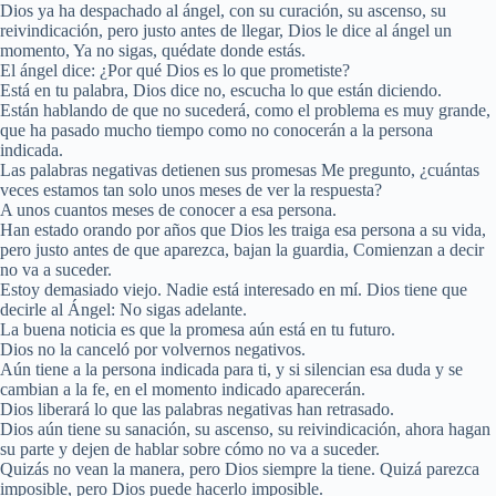
Dios ya ha despachado al ángel, con su curación, su ascenso, su
reivindicación, pero justo antes de llegar, Dios le dice al ángel un
momento, Ya no sigas, quédate donde estás.
El ángel dice: ¿Por qué Dios es lo que prometiste?
Está en tu palabra, Dios dice no, escucha lo que están diciendo.
Están hablando de que no sucederá, como el problema es muy grande,
que ha pasado mucho tiempo como no conocerán a la persona
indicada.
Las palabras negativas detienen sus promesas Me pregunto, ¿cuántas
veces estamos tan solo unos meses de ver la respuesta?
A unos cuantos meses de conocer a esa persona.
Han estado orando por años que Dios les traiga esa persona a su vida,
pero justo antes de que aparezca, bajan la guardia, Comienzan a decir
no va a suceder.
Estoy demasiado viejo. Nadie está interesado en mí. Dios tiene que
decirle al Ángel: No sigas adelante.
La buena noticia es que la promesa aún está en tu futuro.
Dios no la canceló por volvernos negativos.
Aún tiene a la persona indicada para ti, y si silencian esa duda y se
cambian a la fe, en el momento indicado aparecerán.
Dios liberará lo que las palabras negativas han retrasado.
Dios aún tiene su sanación, su ascenso, su reivindicación, ahora hagan
su parte y dejen de hablar sobre cómo no va a suceder.
Quizás no vean la manera, pero Dios siempre la tiene. Quizá parezca
imposible, pero Dios puede hacerlo imposible.