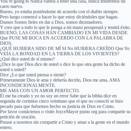
You’re going to Nunca vamos a tener una casa, nunca tendremos un
carro nuevo.
Bueno, yo estaba poniéndome de acuerdo con el diablo siempre.
Pero luego comencé a hacer lo que estoy diciéndoles que hagan.
Damos Somos fieles en dar a Dios, somos diezmadores.
Y creo que a todo lo que le ponga a mi mano prosperará y tendrá éxito.
BUENO, LAS COSAS HAN CAMBIADO EN MI VIDA DESDE
Que PUSE MI BOCA EN ACUERDO CON LA PALABRA DE
DIOS.
¿QUÉ HUBIERA SIDO DE MÍ SI No HUBIERA CREÍDO Que Yo
VEÍA LA BONDAD EN LA TIERRA DE LOS VIVIENTES?
¿Qué dice usted de sí mismo?
¿Dice lo que Dios dice de usted o dice lo que otra gente ha dicho de
usted o usted?
Dice ¿Lo que usted piensa o siente?
Primeramente Dios le ama y debería decirlo, Dios me ama, AMA
INCONDICIONALMENTE.
ME AMA CON UN AMOR PERFECTO.
Él me ha creado y yo no soy un error Sabe que la biblia dice en
segunda de corintios cinco veintiuno que el que no conoció se hizo
pecado para que fuésemos hecho su justicia de Dios en Cristo.
Por favor contáctenos o visite JoyceMayor punto org para compartir su
petición de oración.
Purase a nosotros sin compartir a Cristo y amar a la gente en el mundo
entero.