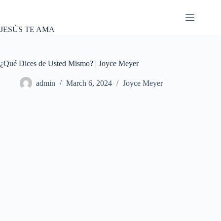
Skip
to
content
JESÚS TE AMA
¿Qué Dices de Usted Mismo? | Joyce Meyer
admin
March 6, 2024
Joyce Meyer