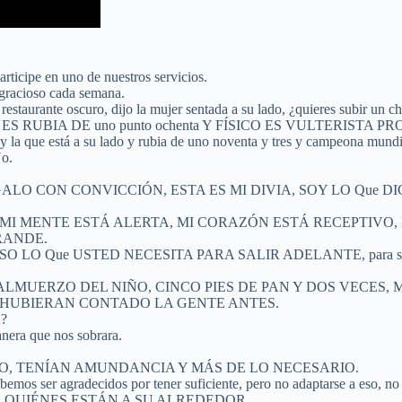
articipe en uno de nuestros servicios.
 gracioso cada semana.
estaurante oscuro, dijo la mujer sentada a su lado, ¿quieres subir un ch
 RUBIA DE uno punto ochenta Y FÍSICO ES VULTERISTA P
a que está a su lado y rubia de uno noventa y tres y campeona mundi
o.
ALO CON CONVICCIÓN, ESTA ES MI DIVIA, SOY LO Que DI
 MI MENTE ESTÁ ALERTA, MI CORAZÓN ESTÁ RECEPTIVO,
RANDE.
Que USTED NECESITA PARA SALIR ADELANTE, para sobrevivir 
ICÓ EL ALMUERZO DEL NIÑO, CINCO PIES DE PAN Y DOS VE
 HUBIERAN CONTADO LA GENTE ANTES.
?
a que nos sobrara.
VOZANDO, TENÍAN AMUNDANCIA Y MÁS DE LO NECESARIO.
radecidos por tener suficiente, pero no adaptarse a eso, no es s
 QUIÉNES ESTÁN A SU ALREDEDOR.