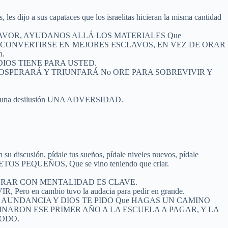
 capataces que los israelitas hicieran la misma cantidad
FAVOR, AYUDANOS ALLÁ LOS MATERIALES Que
res, PIDERON CONVERTIRSE EN MEJORES ESCLAVOS, EN VEZ DE ORAR
n.
e DIOS TIENE PARA USTED.
PROSPERARÁ Y TRIUNFARÁ No ORE PARA SOBREVIVIR Y
esó por una desilusión UNA ADVERSIDAD.
 su discusión, pídale tus sueños, pídale niveles nuevos, pídale
 PEQUEÑOS, Que se vino teniendo que criar.
s extras, PODRAR CON MENTALIDAD ES CLAVE.
 cambio tuvo la audacia para pedir en grande.
ES DIOS DE AUNDANCIA Y DIOS TE PIDO Que HAGAS UN CAMINO
NARON ESE PRIMER AÑO A LA ESCUELA A PAGAR, Y LA
TODO.