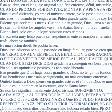
SANTIAGO cuatro, LA ESCRITURA DICE: PIDEN Y No RECIBEN p
Esta palabra, en el lenguaje original significa enfermo, dé
CUANDO PEDIMOS SOBREVIVIR, MONTAR Y APENAS ASISTIR E
Dios te está diciendo, yo cree el universo entero, yo lo poseo todo, n
otro mes, no cuando tú vengas a mí, Piden grande sabiendo que soy Di
Pídeme que acelere tus metas. Cuando piden grande, Dios llama a esa o
Es cuando él dice los ángeles vayan a trabajar, liberen mi favor, suelte
Bueno Joel, solo oro que logre subsistir estos tiempos.
Le voz está muy lento puede ser respetuosamente es oración enfermiza e
tenía, ahora yo también.
Es una acción débil. Se podría hacer.
Dios, esta adicción se sigue pasando en linaje familiar, per
GENERACIONAL Y EMPIECE LA BENDICIÓN GENERACION
O PIDE CONVERTIR ESE MEJOR ESCLAU, PIDE HACER QU
CUANDO USTED DICE DIOS ayúdame a conseguir esa beca para que p
No solo ser optimista o positivo, es fe siendo liberada.
Eso permite que Dios haga cosas grandes, o Dios, no tengo los fondos p
Esas bendiciones me están persiguiendo, no más oraciones enfermas.
Quítelo límites a Dios, piense en grande, este es el año que Dios se mos
Lo que es un hombre en la escritura, que se llama Javes.
Su nombre significa literalmente dolor, tristeza, SUFRIMIENTO.
CADA VEZ Que ALGUIEN DECÍA O LA JABES, ESTABA DIC
Yo CREO Que PUEDE IMAGINARSE Que ESO PUDO HABER
RESPECTO A JAZZ, PERO SU DIFÍCIL INFORMACIÓN, YA COMO L
¿Cómo puedo decir dios benDíceme? Eso hubiera estado bie