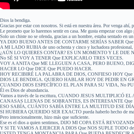
Dios la bendiga.
Gracias por estar con nosotros. Si está en nuestra área. Por venga ahí, p
Le prometo que lo haremos sentir en casa. Me gusta empezar con algo
Solo un chiste no se ofenda, gracias a un hombre, estaba sentado en un r
YA DIJO BUENO ANTES DE CONTARME SERÍAS SABER Que ES
A MI LADO RUBIA de uno ochenta y cinco y luchadora profesional, y l
¿AÚN LO QUIERES CONTAR? ES UN MOMENTO Y LE DIJE N
No SÉ SI VOY A TENER Que EXPLICARLO TRES VECES.
VOY A ANITA Que ME LLEGUEN A CASA, PERO BUENO, DIG
HACER LO Que DICE Que PUEDO HACER.
HOY RECIBIRÉ LA PALABRA DE DIOS, CONFIESO HOY Que
DIOS LE BENDIGA. QUIERO HABLAR HOY DE PEDIR EN G
CUANDO DIOS ESPECÍFICO EL PLAN PARA SU VIDA, No PUSO LO 
Él es Dios de abundancia.
Vamos a través de la escritura, CUANDO JESUS MULTIPL
CANASAS LLENAS DE SOBRANTES, ES INTERESANTE Que
ESO SABÍA, CUÁNTO SABÍA ENTRE LA MULTITUD ESE DÍA
SI HUBIERA QUERIDO SER EXACTO pueda haberlo hecho de maner
Pero intencionalmente, hizo más que suficiente.
Ese es el dios a quien sentimos, DIJO MI COPA ESTÁ RE
Y SI TE VAMOS A EJERCER A DIOS Que NOS SUPLE TODO debemos ser ag
USTED TENGA MONTANCIA PARA Que PUEDA BENDECIR A