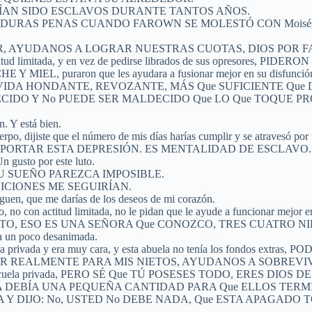
ÍAN SIDO ESCLAVOS DURANTE TANTOS AÑOS.
PENAS CUANDO FAROWN SE MOLESTÓ CON Moisés, les dijo a sus
OR, AYUDANOS A LOGRAR NUESTRAS CUOTAS, DIOS POR 
actitud limitada, y en vez de pedirse librados de sus opreso
L, puraron que les ayudara a fusionar mejor en su disfunció
ENDO LA VIDA HONDANTE, REVOZANTE, MÁS Que SUFICIENTE Qu
DECIDO Y No PUEDE SER MALDECIDO Que LO Que TOQUE 
. Y está bien.
 cuerpo, dijiste que el número de mis días harías cumplir y se atrav
PORTAR ESTA DEPRESIÓN. ES MENTALIDAD DE ESCLAVO.
n gusto por este luto.
QUIZÁS SU SUEÑO PAREZCA IMPOSIBLE.
DICIONES ME SEGUIRÍAN.
, que me darías de los deseos de mi corazón.
, no con actitud limitada, no le pidan que le ayude a funcionar mejor en
OSITO, ESO ES UNA SEÑORA Que CONOZCO, TRES CUATRO NIETOS
aba un poco desanimada.
a escuela privada y era muy cara, y esta abuela no tenía los fondo
ALMENTE PARA MIS NIETOS, AYUDANOS A SOBREVIVIR, Pero en
etos en la escuela privada, PERO SÉ Que TÚ POSESES TODO, ER
 DEBÍA UNA PEQUEÑA CANTIDAD PARA Que ELLOS TERMI
Y DIJO: No, USTED No DEBE NADA, Que ESTA APAGADO 