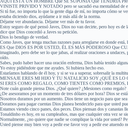
AQUÍ ESTÁ UN HOMBRE Que SE SUPONÍA Que TENDRÍA P
VINISTE PRIVIDO Y NOTADO pero se sacudió esa mentalidad de es
Si tú fue, no importa lo que la gente diga de mí, no importa
estaba diciendo dios, ayúdame a ir más allá de la norma.
Déjame ver abundancia. Déjame ver más de tu favor.
Estoy seguro de qué pensó Javes, Dios no van decirte, pero hoy es de la 
dice que Dios concedió a Javes su petición.
Dios lo bendigo de verdad.
Como Javes, que tenga muchas razones para arreglarse en donde
ES Que DIOS ES POR USTED, ÉL ES MÁS PODEROSO Que CUALQUIE
imaginado, pero debe ser lo que jabas, al realizar oraciones a undaces, 
oído.
Sabes, pudo haber hacer una oración enferma, Dios había tenido algunas
Yo estoy pidiéndote que me ayudes. Si hubiera hecho eso.
Estaríamos hablando de él hoy, y si se va a superar, sobresalir la 
MENSAJE ERES MI HIJO Y TU NATALICIO SOY ¿QUÉ ES LO 
SI ERES COMO REGALO, COMO TIENTES COMO PREMIOS,
Note cuán grande piensa Dios. ¿Qué quiere? ¿Mesiones como regalo?
¿De asesoramos por un momento de tres dólares por hora? Dios se está
Nosotros duramos por un aumento. Dios tiene un negocio para que sea
Doramos para pagar cuentas Dios planea bendecirlo para que usted pued
Estamos viendo cinco panes, dos peces. Dios piensan dos y canastas lle
Tonaldinho es hoy, en su cumpleaños, mas que cualquier otra vez se sien
Normalmente, ¿no quiere que nadie se complique la vida por usted? P
Usted piense muy bien voy a pedir ese favor voy a pedir ese atuendo 