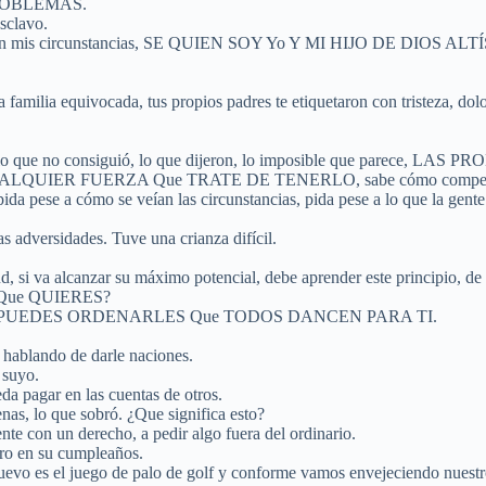
ROBLEMAS.
clavo.
 cómo se ven mis circunstancias, SE QUIEN SOY Yo Y MI HIJO D
familia equivocada, tus propios padres te etiquetaron con tristeza, dolo
 está, lo que no consiguió, lo que dijeron, lo imposible que p
R FUERZA Que TRATE DE TENERLO, sabe cómo compensarlo por l
pida pese a cómo se veían las circunstancias, pida pese a lo que la gent
 adversidades. Tuve una crianza difícil.
multitud, si va alcanzar su máximo potencial, debe aprender este pr
Que QUIERES?
 PUEDES ORDENARLES Que TODOS DANCEN PARA TI.
 hablando de darle naciones.
 suyo.
a pagar en las cuentas de otros.
nas, lo que sobró. ¿Que significa esto?
te con un derecho, a pedir algo fuera del ordinario.
ero en su cumpleaños.
nuevo es el juego de palo de golf y conforme vamos envejeciendo nues