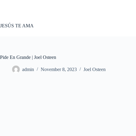
Skip
to
content
JESÚS TE AMA
Pide En Grande | Joel Osteen
admin
November 8, 2023
Joel Osteen