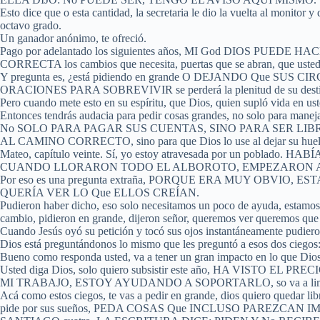
Esto dice que o esta cantidad, la secretaria le dio la vuelta al monitor y
octavo grado.
Un ganador anónimo, te ofreció.
Pago por adelantado los siguientes años, MI God DIOS 
CORRECTA los cambios que necesita, puertas que se abran, que usted 
Y pregunta es, ¿está pidiendo en grande O DEJANDO Que
ORACIONES PARA SOBREVIVIR se perderá la plenitud de su desti
Pero cuando mete esto en su espíritu, que Dios, quien supló vida en ust
Entonces tendrás audacia para pedir cosas grandes, no solo para manejar 
No SOLO PARA PAGAR SUS CUENTAS, SINO PARA SER LIB
AL CAMINO CORRECTO, sino para que Dios lo use al dejar su huella
Mateo, capítulo veinte. Sí, yo estoy atravesada por un pobl
CUANDO LLORARON TODO EL ALBOROTO, EMPEZARON A GRITAR, JES
Por eso es una pregunta extraña, PORQUE ERA MUY OBVIO
QUERÍA VER LO Que ELLOS CREÍAN.
Pudieron haber dicho, eso solo necesitamos un poco de ayuda, estamos c
cambio, pidieron en grande, dijeron señor, queremos ver queremos que 
Cuando Jesús oyó su petición y tocó sus ojos instantáneamente pudiero
Dios está preguntándonos lo mismo que les preguntó a esos dos ciegos:
Bueno como responda usted, va a tener un gran impacto en lo que Dio
Usted diga Dios, solo quiero subsistir este año, HA VIS
MI TRABAJO, ESTOY AYUDANDO A SOPORTARLO, so va a limita
Acá como estos ciegos, te vas a pedir en grande, dios quiero quedar lib
pide por sus sueños, PEDA COSAS Que INCLUSO PAREZCAN I