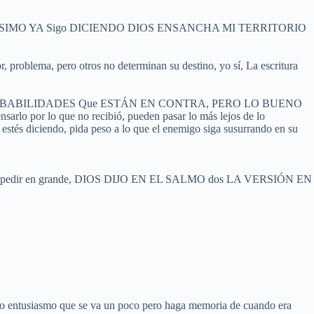
E DIOS ALTÍSIMO YA Sigo DICIENDO DIOS ENSANCHA MI TERRITORIO
r, problema, pero otros no determinan su destino, yo sí, La escritura
arece, LAS PROBABILIDADES Que ESTÁN EN CONTRA, PERO LO BUENO
o que no recibió, pueden pasar lo más lejos de lo
e estés diciendo, pida peso a lo que el enemigo siga susurrando en su
incipio, de pedir en grande, DIOS DIJO EN EL SALMO dos LA VERSIÓN EN
tro entusiasmo que se va un poco pero haga memoria de cuando era