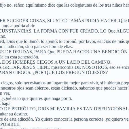
 dijo no, señor, aquí mismo dice que las colegiaturas de los tres niños han
PUEDE HACER SUCEDER COSAS, SI USTED JAMÁS PODIA HACER
nunca podría abrir.
 SUS CIRCUNSTANCIAS, LA FORMA CON FUE CRIADO, LO Que A
no.
ed, Dios que lo llamó, lo apartó, lo coronó, por favor, es Dios de más 
la adicción, sino para ser libre de ellas.
RE DE DEUDAS, PARA Que PUEDA HACER UNA BENDICIÓN 
 en esta generación.
ado. HABÍA DOS HOMBRES CIEGOS A UN LADO DEL CAMINO.
ÚS TIENE misericordia DE NOSOTROS, eso se encaminó a ellos
, ESTABAN CIEGOS. ¿POR QUÉ LOS PREGUNTÓ JESÚS?
iegos, solo necesitamos un lugarcito mejor para vivir, si hubieran preg
nuestros ojos sean abiertos, están diciendo, sabemos que puedes hacer 
n ver.
 ¿Qué es lo que quieres que haga por ti.
s haga.
TO EL PRECIO DE PETRÓLEO, DIOS MI FAMILIA ES TAN DISFUN
r su destino.
re de esta adicción, Yo quiero conocer la persona correcta, yo quiero ve
MPOSIBLE.