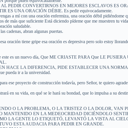
orque piden equivocadamente.
bil, miserable, AL PEDIR CONVERTIRNOS EN MEJORES ESCLAVOS E
S UNA ORACIÓN DÉBIE. Es pedir equivocadamente.
o vengas a mí con una oración enfermiza, una oración débil pidiéndome q
os de más que suficiente Está diciendo pídeme que me muestren tu vid
ración saludable.
n las cadenas, abran algunas puertas.
sa oración tiene gripe esa oración es depresiva pero solo estoy llorand
o yo creo que este es un nuevo día, Que ME CRIASTE PARA Que L
AL.
IEN HACE LA DIFERENCIA, PIDE ESTABLECER UNA NORMA
ueda ir a la universidad.
ara ese proyecto de construcción todavía, pero Señor, te quiero agradec
trará en su vida, en qué se le hará su bondad, que lo impulsa a su desti
IENDO O LA PROBLEMA, O LA TRISTEZ O LA DOLOR, VAN
LO MANTENIDO EN LA MEDEOCRIDAD DICIÉNDOLO SENTIR
A GENTE LO ETIQUETÓ, LEVANTÓ LA VISTA AL CIELO Y DIJO D
n, PERO TUVO ESTA AUDACIA PARA PEDIR EN GRANDE.