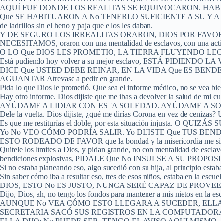
AQUÍ FUE DONDE LOS REALITAS SE EQUIVOCARON. HAB
Que SE HABITUARON A No TENERLO SUFICIENTE A SU Y A DURAS 
de ladrillos sin el heno y paja que ellos les daban.
Y DE SEGURO LOS IRREALITAS ORARON, DIOS POR FAV
NECESITAMOS, oraron con una mentalidad de esclavos, con una 
O LO Que DIOS LES PROMETIO, LA TIERRA FLUYENDO LECHE Y MIE
Está pudiendo hoy volver a su mejor esclavo, ESTÁ PIDI
DICE Que USTED DEBE REINAR, EN LA VIDA Que ES BEN
AGUANTAR Atrevase a pedir en grande.
Pida lo que Dios le prometió. Que sea el informe médico, no se vea bien
Hay otro informe. Dios dijiste que me ibas a devolver la salud de mi
AYÚDAME A LIDIAR CON ESTA SOLEDAD. AYÚDAME A SO
Dele la vuelta. Dios dijiste, ¿qué me dirías Corona en vez de cenizas? U
Es que me restiturías el doble, por esta situación injusta. O 
Yo No VEO CÓMO PODRÍA SALIR. Yo DIJISTE Que TUS BEN
ESTO RODEADO DE FAVOR que la bondad y la misericordia me siguen
Quítele los límites a Dios, y pidan grande, no con mentalidad de esclavo
bendiciones explosivas, PIDALE Que No INSULSE A SU PROP
Si no estaba planeando eso, algo sucedió con su hija, al principio est
Sin saber cómo iba a resultar eso, tres de esos niños, estaba en l
DIOS, ESTO No ES JUSTO, NUNCA SERÉ CAPAZ DE PROVEER RE
Dijo, Dios, ah, no tengo los fondos para mantener a mis ni
AUNQUE No VEA CÓMO ESTO LLEGARA A SUCEDER, ELLA
SECRETARIA SACÓ SUS REGISTROS EN LA COMPUTADORA 
ELLA DIJO: No PUEDE SER, TENGO EL AVISO AQUI MISMO.