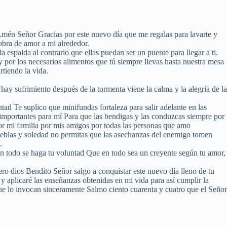
Amén Señor Gracias por este nuevo día que me regalas para lavarte y
obra de amor a mi alrededor.
espalda al contrario que ellas puedan ser un puente para llegar a ti.
y por los necesarios alimentos que tú siempre llevas hasta nuestra mesa
tiendo la vida.
y sufrimiento después de la tormenta viene la calma y la alegría de la
tad Te suplico que minifundas fortaleza para salir adelante en las
n importantes para mí Para que las bendigas y las conduzcas siempre por
or mi familia por mis amigos por todas las personas que amo
ieblas y soledad no permitas que las asechanzas del enemigo tomen
.
en todo se haga tu voluntad Que en todo sea un creyente según tu amor,
ro dios Bendito Señor salgo a conquistar este nuevo día lleno de tu
 y aplicaré las enseñanzas obtenidas en mi vida para así cumplir la
que lo invocan sinceramente Salmo ciento cuarenta y cuatro que el Señor