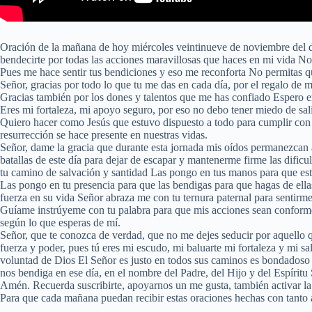
Oración de la mañana de hoy miércoles veintinueve de noviembre del do
bendecirte por todas las acciones maravillosas que haces en mi vida N
Pues me hace sentir tus bendiciones y eso me reconforta No permitas que
Señor, gracias por todo lo que tu me das en cada día, por el regalo de 
Gracias también por los dones y talentos que me has confiado Espero e
Eres mi fortaleza, mi apoyo seguro, por eso no debo tener miedo de sal
Quiero hacer como Jesús que estuvo dispuesto a todo para cumplir con 
resurrección se hace presente en nuestras vidas.
Señor, dame la gracia que durante esta jornada mis oídos permanezcan ab
batallas de este día para dejar de escapar y mantenerme firme las difi
tu camino de salvación y santidad Las pongo en tus manos para que est
Las pongo en tu presencia para que las bendigas para que hagas de ell
fuerza en su vida Señor abraza me con tu ternura paternal para sentirme
Guíame instrúyeme con tu palabra para que mis acciones sean conforme 
según lo que esperas de mí.
Señor, que te conozca de verdad, que no me dejes seducir por aquello 
fuerza y poder, pues tú eres mi escudo, mi baluarte mi fortaleza y mi sa
voluntad de Dios El Señor es justo en todos sus caminos es bondadoso e
nos bendiga en ese día, en el nombre del Padre, del Hijo y del Espíritu
Amén. Recuerda suscribirte, apoyarnos un me gusta, también activar la
Para que cada mañana puedan recibir estas oraciones hechas con tanto