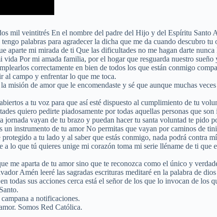
s mil veintitrés En el nombre del padre del Hijo y del Espíritu Santo 
o tengo palabras para agradecer la dicha que me da cuando descubro tu 
 aparte mi mirada de ti Que las dificultades no me hagan darte nunca la 
mi vida Por mi amada familia, por el hogar que resguarda nuestro sueño 
mplearlos correctamente en bien de todos los que están conmigo compar
ir al campo y enfrentar lo que me toca.
la misión de amor que le encomendaste y sé que aunque muchas veces ha
iertos a tu voz para que así esté dispuesto al cumplimiento de tu volun
cultades quiero pedirte piadosamente por todas aquellas personas que so
a jornada vayan de tu brazo y puedan hacer tu santa voluntad te pido p
as un instrumento de tu amor No permitas que vayan por caminos de tin
 protegido a tu lado y al saber que estás conmigo, nada podrá contra mí
a lo que tú quieres unige mi corazón toma mi serie lléname de ti que 
que me aparta de tu amor sino que te reconozca como el único y verdade
lvador Amén leeré las sagradas escrituras meditaré en la palabra de dios
n todas sus acciones cerca está el señor de los que lo invocan de los 
 Santo.
 campana a notificaciones.
 amor. Somos Red Católica.