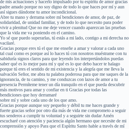
de mis actuaciones y hacerlo impulsado por tu espíritu de amor gracias
padre amado porque no soy digno de todo lo que haces por mí y aun
así sigues dándome tu amor incondicional.
Abre tu mano y derrama sobre mí bendiciones de amor, de paz, de
solidaridad, de unidad familiar, y de todo lo que necesito para poder
vivir a plenitud Que no me deje vencer cuando aparezcan las pruebas
que la vida me va poniendo en el camino.
Yo sé que puedo superarlas, tú estás a mi lado, contigo a mi derecha no
vacilaré.
Gracias porque eres tú el que me enseñe a amar y valorar a cada uno
tal cual como es porque así lo haces tú con nosotros muéstrame con tu
sabiduría signos claros para que leyendo los interpretándolos puedas
saber qué es lo mejor para mí y qué es lo que debo hacer te halago
porque tú eres el sentido de mi existencia y la alegría que me lleva la
salvación Señor, me abra tu palabra poderosa para que me saques de la
ignorancia, de tu camino, y me conduzcas con lazos de amor a tu
presencia Permíteme tener un día tranquilo en el que pueda descubrir
más motivos para amar y confiar en ti Gracias por todas las
bendiciones que hoy derramaré
sobre mí y sobre cada uno de los que amo.
Gracias porque aunque soy pequeño y débil tu me haces grande y
fuerte gracias señor por otro día más de vida me comprometo a seguir
tus senderos a cumplir tu voluntad y a seguirte sin dudar Amén
escucharé con atención y paciencia algún hermano que necesite de mi
comprensión y apoyo Para que el Espíritu Santo hable a través de mí