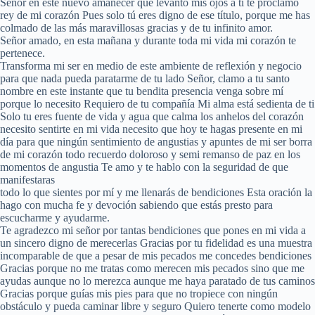
Señor en este nuevo amanecer que levanto mis ojos a ti te proclamó
rey de mi corazón Pues solo tú eres digno de ese título, porque me has
colmado de las más maravillosas gracias y de tu infinito amor.
Señor amado, en esta mañana y durante toda mi vida mi corazón te
pertenece.
Transforma mi ser en medio de este ambiente de reflexión y negocio
para que nada pueda paratarme de tu lado Señor, clamo a tu santo
nombre en este instante que tu bendita presencia venga sobre mí
porque lo necesito Requiero de tu compañía Mi alma está sedienta de ti
Solo tu eres fuente de vida y agua que calma los anhelos del corazón
necesito sentirte en mi vida necesito que hoy te hagas presente en mi
día para que ningún sentimiento de angustias y apuntes de mi ser borra
de mi corazón todo recuerdo doloroso y semi remanso de paz en los
momentos de angustia Te amo y te hablo con la seguridad de que
manifestaras
todo lo que sientes por mí y me llenarás de bendiciones Esta oración la
hago con mucha fe y devoción sabiendo que estás presto para
escucharme y ayudarme.
Te agradezco mi señor por tantas bendiciones que pones en mi vida a
un sincero digno de merecerlas Gracias por tu fidelidad es una muestra
incomparable de que a pesar de mis pecados me concedes bendiciones
Gracias porque no me tratas como merecen mis pecados sino que me
ayudas aunque no lo merezca aunque me haya paratado de tus caminos
Gracias porque guías mis pies para que no tropiece con ningún
obstáculo y pueda caminar libre y seguro Quiero tenerte como modelo