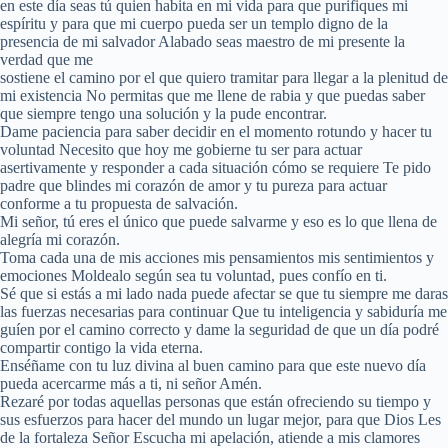
en este día seas tú quien habita en mi vida para que purifiques mi
espíritu y para que mi cuerpo pueda ser un templo digno de la
presencia de mi salvador Alabado seas maestro de mi presente la
verdad que me
sostiene el camino por el que quiero tramitar para llegar a la plenitud de
mi existencia No permitas que me llene de rabia y que puedas saber
que siempre tengo una solución y la pude encontrar.
Dame paciencia para saber decidir en el momento rotundo y hacer tu
voluntad Necesito que hoy me gobierne tu ser para actuar
asertivamente y responder a cada situación cómo se requiere Te pido
padre que blindes mi corazón de amor y tu pureza para actuar
conforme a tu propuesta de salvación.
Mi señor, tú eres el único que puede salvarme y eso es lo que llena de
alegría mi corazón.
Toma cada una de mis acciones mis pensamientos mis sentimientos y
emociones Moldealo según sea tu voluntad, pues confío en ti.
Sé que si estás a mi lado nada puede afectar se que tu siempre me daras
las fuerzas necesarias para continuar Que tu inteligencia y sabiduría me
guíen por el camino correcto y dame la seguridad de que un día podré
compartir contigo la vida eterna.
Enséñame con tu luz divina al buen camino para que este nuevo día
pueda acercarme más a ti, ni señor Amén.
Rezaré por todas aquellas personas que están ofreciendo su tiempo y
sus esfuerzos para hacer del mundo un lugar mejor, para que Dios Les
de la fortaleza Señor Escucha mi apelación, atiende a mis clamores