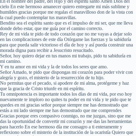
En el nombre del padre, del Hijo y del espíritu santo Amén Dios del
cielo En este hermoso amanecer quiero entregarte mi más sublime y
humildes gracias porque me regalas el maravilloso don de la vista con
la cual puedo contemplar tus maravillas.
Bendito sea el espíritu santo que es el impulso de mi ser, que me lleva
donde debo estar, que me guía por el camino correcto.
Rey de mi vida te pido de todo corazón que no me vayas a dejar solo
en las complicaciones de este día Otórgame las fuerzas y la sabiduría
para que pueda salir victorioso el día de hoy y así pueda construir una
morada digna para recibir a Jesucristo resucitado.
Señor, hoy quiero dejar en tus manos mi trabajo, pido tu sabiduría en
mi camino.
Y en tu amor en mi vida y la de todos los seres que amo.
Señor Amado, te pido que dispongas mi corazón para poder vivir con
alegría y gozo, el misterio de la resurrección de tu hijo.
No permitas que el pecado, si apodere de mi alma, protégeme y haz
que la gracia de Cristo triunfe en mi espíritu.
Tu omnipotencia es importante todos los días de mi vida, por eso hoy
nuevamente te imploro no quites tu poder en mi vida y te pido que te
quedes en mi gracias señor porque siempre me has demostrado que
estás a mi lado siempre me has demostrado que me comprendes
Gracias porque eres compasivo conmigo, no me juzgas, sino que me
das la oportunidad de convertir mi corazón y me das las herramientas
para hacerlo En ese hermoso día me consagro a ti enteramente y
reflexiono sobre el misterio de la institución de la ocaristía Quiero que