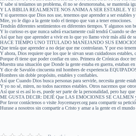
Y sabe si teníamos un problema, él no se desmoronaba, se mantenía igu
Y LA BIBLIA REALMENTE NOS ANIMA A SER ESTABLE. Y 
Y si queremos que Dios nos use, tenemos que aprender a ser estables y
Mire, yo le digo a la gente todo el tiempo que van a tener emociones.
Tendrán diferentes sentimientos en diferentes tiempos. Y algunos son b
Y lo curioso es que nunca sabrá exactamente cuál tendrá Cuando se despi
Así que hay que aprender a vivir en lo que yo llamo vivir más allá de s
HACE TIEMPO UNO TITULADO MANEJANDO SUS EMOCIONES
Que tenía que aprender a no dejar que me controlaran. Y por eso tenem
Y ahora, Dios requiere que los que le sirvan sean cuidadosos estables, 
Porque él tiene que poder confiar en uno. Primera de Crónicas doce trei
Muestra una situación que Donde la gente estaba en guerra, estaban en 
Y dice de Savulón cincuenta mil hombres de experienci
Hombres sin doble propósito, estables y confiables.
Así que Cuando Dios busca personas para servirle, necesita gente estab
Y yo no sé, miren, no todos nacemos estables. Otros nacemos que otros
Así que si es así lo es, puede ser parte de la personalida
ME GUSTA DECIR: DEJÉ Que LAS EMOCIONES SE CALMEN y lu
Por favor contáctenos o visite Joycemayer.org para compartir su petició
Hurase a nosotros sin compartir a Cristo y amar a la gente en el mundo 