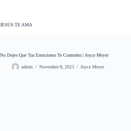
Skip
to
content
JESÚS TE AMA
No Dejes Que Tus Emociones Te Controlen | Joyce Meyer
admin
November 8, 2023
Joyce Meyer