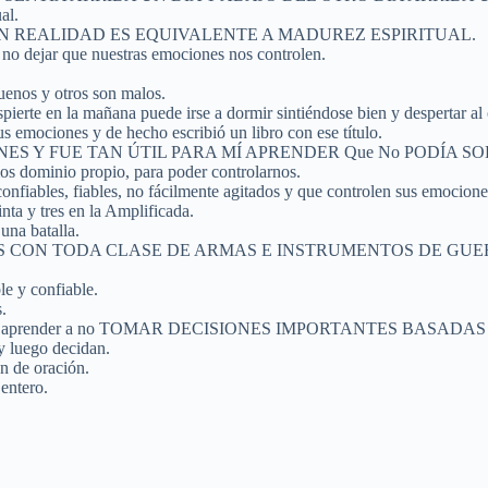
al.
EN REALIDAD ES EQUIVALENTE A MADUREZ ESPIRITUAL.
 no dejar que nuestras emociones nos controlen.
uenos y otros son malos.
erte en la mañana puede irse a dormir sintiéndose bien y despertar al o
us emociones y de hecho escribió un libro con ese título.
 Y FUE TAN ÚTIL PARA MÍ APRENDER Que No PODÍA SO
os dominio propio, para poder controlarnos.
confiables, fiables, no fácilmente agitados y que controlen sus emocion
nta y tres en la Amplificada.
una batalla.
a EQUIPADOS CON TODA CLASE DE ARMAS E INSTRUMENTOS DE
le y confiable.
.
d, pero hay que aprender a no TOMAR DECISIONES IMPORTANTES
ego decidan.
n de oración.
entero.