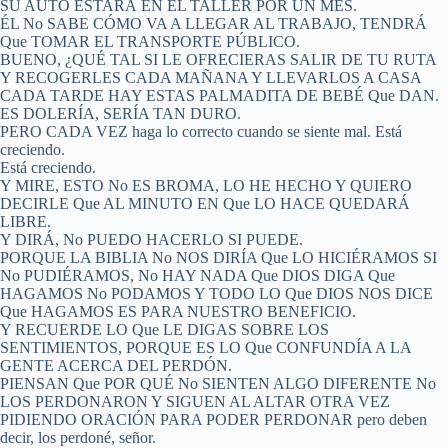
SU AUTO ESTARÁ EN EL TALLER POR UN MES.
ÉL No SABE CÓMO VA A LLEGAR AL TRABAJO, TENDRÁ
Que TOMAR EL TRANSPORTE PÚBLICO.
BUENO, ¿QUÉ TAL SI LE OFRECIERAS SALIR DE TU RUTA
Y RECOGERLES CADA MAÑANA Y LLEVARLOS A CASA
CADA TARDE HAY ESTAS PALMADITA DE BEBÉ Que DAN.
ES DOLERÍA, SERÍA TAN DURO.
PERO CADA VEZ haga lo correcto cuando se siente mal. Está
creciendo.
Está creciendo.
Y MIRE, ESTO No ES BROMA, LO HE HECHO Y QUIERO
DECIRLE Que AL MINUTO EN Que LO HACE QUEDARÁ
LIBRE.
Y DIRÁ, No PUEDO HACERLO SI PUEDE.
PORQUE LA BIBLIA No NOS DIRÍA Que LO HICIÉRAMOS SI
No PUDIÉRAMOS, No HAY NADA Que DIOS DIGA Que
HAGAMOS No PODAMOS Y TODO LO Que DIOS NOS DICE
Que HAGAMOS ES PARA NUESTRO BENEFICIO.
Y RECUERDE LO Que LE DIGAS SOBRE LOS
SENTIMIENTOS, PORQUE ES LO Que CONFUNDÍA A LA
GENTE ACERCA DEL PERDÓN.
PIENSAN Que POR QUÉ No SIENTEN ALGO DIFERENTE No
LOS PERDONARON Y SIGUEN AL ALTAR OTRA VEZ
PIDIENDO ORACIÓN PARA PODER PERDONAR pero deben
decir, los perdoné, señor.