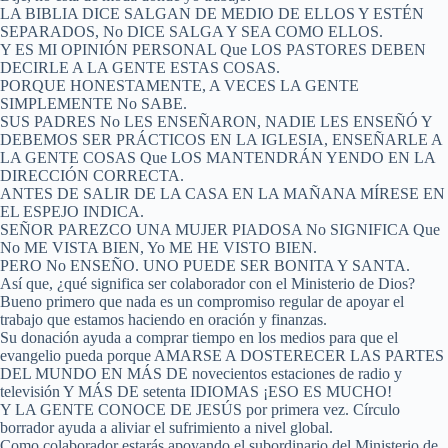
LA BIBLIA DICE SALGAN DE MEDIO DE ELLOS Y ESTÉN
SEPARADOS, No DICE SALGA Y SEA COMO ELLOS.
Y ES MI OPINIÓN PERSONAL Que LOS PASTORES DEBEN
DECIRLE A LA GENTE ESTAS COSAS.
PORQUE HONESTAMENTE, A VECES LA GENTE
SIMPLEMENTE No SABE.
SUS PADRES No LES ENSEÑARON, NADIE LES ENSEÑÓ Y
DEBEMOS SER PRÁCTICOS EN LA IGLESIA, ENSEÑARLE A
LA GENTE COSAS Que LOS MANTENDRÁN YENDO EN LA
DIRECCIÓN CORRECTA.
ANTES DE SALIR DE LA CASA EN LA MAÑANA MÍRESE EN
EL ESPEJO INDICA.
SEÑOR PAREZCO UNA MUJER PIADOSA No SIGNIFICA Que
No ME VISTA BIEN, Yo ME HE VISTO BIEN.
PERO No ENSEÑO. UNO PUEDE SER BONITA Y SANTA.
Así que, ¿qué significa ser colaborador con el Ministerio de Dios?
Bueno primero que nada es un compromiso regular de apoyar el
trabajo que estamos haciendo en oración y finanzas.
Su donación ayuda a comprar tiempo en los medios para que el
evangelio pueda porque AMARSE A DOSTERECER LAS PARTES
DEL MUNDO EN MÁS DE novecientos estaciones de radio y
televisión Y MÁS DE setenta IDIOMAS ¡ESO ES MUCHO!
Y LA GENTE CONOCE DE JESÚS por primera vez. Círculo
borrador ayuda a aliviar el sufrimiento a nivel global.
Como colaborador estarás apoyando el subordinario del Ministerio de