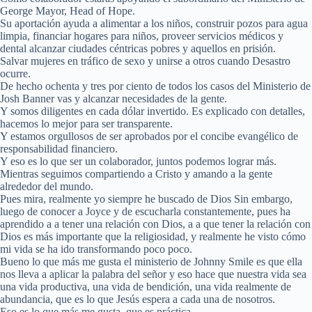
George Mayor, Head of Hope.
Su aportación ayuda a alimentar a los niños, construir pozos para agua
limpia, financiar hogares para niños, proveer servicios médicos y
dental alcanzar ciudades céntricas pobres y aquellos en prisión.
Salvar mujeres en tráfico de sexo y unirse a otros cuando Desastro
ocurre.
De hecho ochenta y tres por ciento de todos los casos del Ministerio de
Josh Banner vas y alcanzar necesidades de la gente.
Y somos diligentes en cada dólar invertido. Es explicado con detalles,
hacemos lo mejor para ser transparente.
Y estamos orgullosos de ser aprobados por el concibe evangélico de
responsabilidad financiero.
Y eso es lo que ser un colaborador, juntos podemos lograr más.
Mientras seguimos compartiendo a Cristo y amando a la gente
alrededor del mundo.
Pues mira, realmente yo siempre he buscado de Dios Sin embargo,
luego de conocer a Joyce y de escucharla constantemente, pues ha
aprendido a a tener una relación con Dios, a a que tener la relación con
Dios es más importante que la religiosidad, y realmente he visto cómo
mi vida se ha ido transformando poco poco.
Bueno lo que más me gusta el ministerio de Johnny Smile es que ella
nos lleva a aplicar la palabra del señor y eso hace que nuestra vida sea
una vida productiva, una vida de bendición, una vida realmente de
abundancia, que es lo que Jesús espera a cada una de nosotros.
Eso es lo que más me gusta, que es práctica.