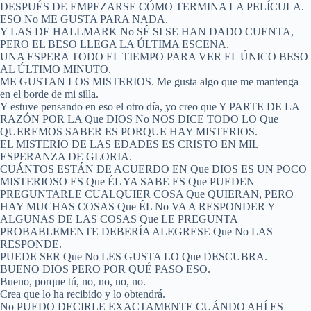
DESPUÉS DE EMPEZARSE CÓMO TERMINA LA PELÍCULA.
ESO No ME GUSTA PARA NADA.
Y LAS DE HALLMARK No SÉ SI SE HAN DADO CUENTA,
PERO EL BESO LLEGA LA ÚLTIMA ESCENA.
UNA ESPERA TODO EL TIEMPO PARA VER EL ÚNICO BESO
AL ÚLTIMO MINUTO.
ME GUSTAN LOS MISTERIOS. Me gusta algo que me mantenga
en el borde de mi silla.
Y estuve pensando en eso el otro día, yo creo que Y PARTE DE LA
RAZÓN POR LA Que DIOS No NOS DICE TODO LO Que
QUEREMOS SABER ES PORQUE HAY MISTERIOS.
EL MISTERIO DE LAS EDADES ES CRISTO EN MIL
ESPERANZA DE GLORIA.
CUÁNTOS ESTÁN DE ACUERDO EN Que DIOS ES UN POCO
MISTERIOSO ES Que ÉL YA SABE ES Que PUEDEN
PREGUNTARLE CUALQUIER COSA Que QUIERAN, PERO
HAY MUCHAS COSAS Que ÉL No VA A RESPONDER Y
ALGUNAS DE LAS COSAS Que LE PREGUNTA
PROBABLEMENTE DEBERÍA ALEGRESE Que No LAS
RESPONDE.
PUEDE SER Que No LES GUSTA LO Que DESCUBRA.
BUENO DIOS PERO POR QUÉ PASO ESO.
Bueno, porque tú, no, no, no, no.
Crea que lo ha recibido y lo obtendrá.
No PUEDO DECIRLE EXACTAMENTE CUÁNDO AHÍ ES