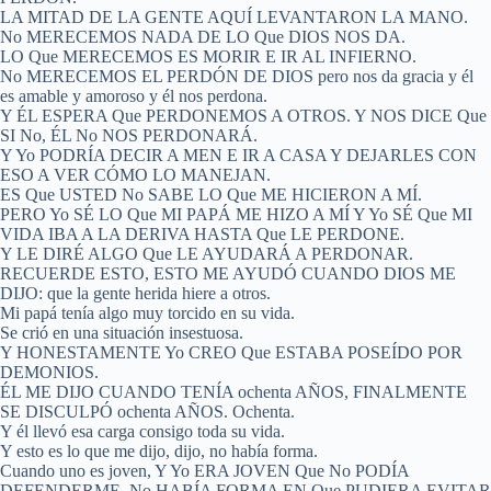
LA MITAD DE LA GENTE AQUÍ LEVANTARON LA MANO.
No MERECEMOS NADA DE LO Que DIOS NOS DA.
LO Que MERECEMOS ES MORIR E IR AL INFIERNO.
No MERECEMOS EL PERDÓN DE DIOS pero nos da gracia y él
es amable y amoroso y él nos perdona.
Y ÉL ESPERA Que PERDONEMOS A OTROS. Y NOS DICE Que
SI No, ÉL No NOS PERDONARÁ.
Y Yo PODRÍA DECIR A MEN E IR A CASA Y DEJARLES CON
ESO A VER CÓMO LO MANEJAN.
ES Que USTED No SABE LO Que ME HICIERON A MÍ.
PERO Yo SÉ LO Que MI PAPÁ ME HIZO A MÍ Y Yo SÉ Que MI
VIDA IBA A LA DERIVA HASTA Que LE PERDONE.
Y LE DIRÉ ALGO Que LE AYUDARÁ A PERDONAR.
RECUERDE ESTO, ESTO ME AYUDÓ CUANDO DIOS ME
DIJO: que la gente herida hiere a otros.
Mi papá tenía algo muy torcido en su vida.
Se crió en una situación insestuosa.
Y HONESTAMENTE Yo CREO Que ESTABA POSEÍDO POR
DEMONIOS.
ÉL ME DIJO CUANDO TENÍA ochenta AÑOS, FINALMENTE
SE DISCULPÓ ochenta AÑOS. Ochenta.
Y él llevó esa carga consigo toda su vida.
Y esto es lo que me dijo, dijo, no había forma.
Cuando uno es joven, Y Yo ERA JOVEN Que No PODÍA
DEFENDERME, No HABÍA FORMA EN Que PUDIERA EVITAR