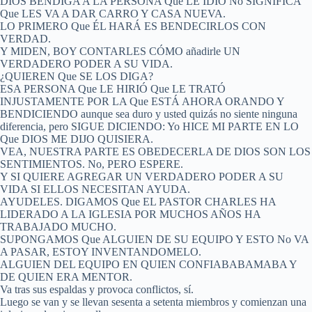
DIOS BENDIGA A LA PERSONA Que LE IDIO No SIGNIFICA
Que LES VA A DAR CARRO Y CASA NUEVA.
LO PRIMERO Que ÉL HARÁ ES BENDECIRLOS CON
VERDAD.
Y MIDEN, BOY CONTARLES CÓMO añadirle UN
VERDADERO PODER A SU VIDA.
¿QUIEREN Que SE LOS DIGA?
ESA PERSONA Que LE HIRIÓ Que LE TRATÓ
INJUSTAMENTE POR LA Que ESTÁ AHORA ORANDO Y
BENDICIENDO aunque sea duro y usted quizás no siente ninguna
diferencia, pero SIGUE DICIENDO: Yo HICE MI PARTE EN LO
Que DIOS ME DIJO QUISIERA.
VEA, NUESTRA PARTE ES OBEDECERLA DE DIOS SON LOS
SENTIMIENTOS. No, PERO ESPERE.
Y SI QUIERE AGREGAR UN VERDADERO PODER A SU
VIDA SI ELLOS NECESITAN AYUDA.
AYUDELES. DIGAMOS Que EL PASTOR CHARLES HA
LIDERADO A LA IGLESIA POR MUCHOS AÑOS HA
TRABAJADO MUCHO.
SUPONGAMOS Que ALGUIEN DE SU EQUIPO Y ESTO No VA
A PASAR, ESTOY INVENTANDOMELO.
ALGUIEN DEL EQUIPO EN QUIEN CONFIABABAMABA Y
DE QUIEN ERA MENTOR.
Va tras sus espaldas y provoca conflictos, sí.
Luego se van y se llevan sesenta a setenta miembros y comienzan una