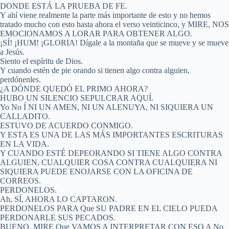
DONDE ESTÁ LA PRUEBA DE FE.
Y ahí viene realmente la parte más importante de esto y no hemos
tratado mucho con esto hasta ahora el verso veinticinco, y MIRE, NOS
EMOCIONAMOS A LORAR PARA OBTENER ALGO.
¡SÍ! ¡HUM! ¡GLORIA! Dígale a la montaña que se mueve y se mueve
a Jesús.
Siento el espíritu de Dios.
Y cuando estén de pie orando si tienen algo contra alguien,
perdónenles.
¿A DÓNDE QUEDÓ EL PRIMO AHORA?
HUBO UN SILENCIO SEPULCRAR AQUÍ.
Yo No Í NI UN AMEN, NI UN ALENUYA, NI SIQUIERA UN
CALLADITO.
ESTUVO DE ACUERDO CONMIGO.
Y ESTA ES UNA DE LAS MÁS IMPORTANTES ESCRITURAS
EN LA VIDA.
Y CUANDO ESTÉ DEPEORANDO SI TIENE ALGO CONTRA
ALGUIEN, CUALQUIER COSA CONTRA CUALQUIERA NI
SIQUIERA PUEDE ENOJARSE CON LA OFICINA DE
CORREOS.
PERDONELOS.
Ah, SÍ, AHORA LO CAPTARON.
PERDONELOS PARA Que SU PADRE EN EL CIELO PUEDA
PERDONARLE SUS PECADOS.
BUENO, MIRE Que VAMOS A INTERPRETAR CON ESO A No