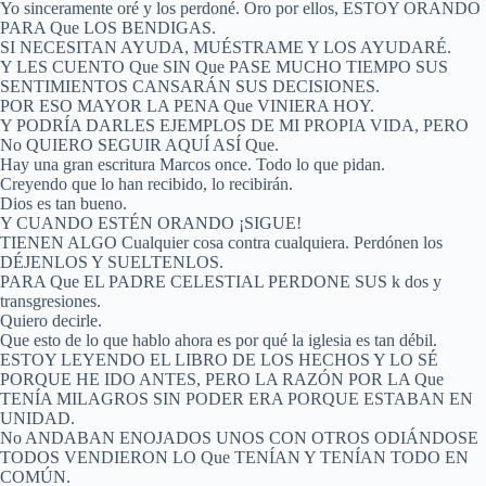
Yo sinceramente oré y los perdoné. Oro por ellos, ESTOY ORANDO
PARA Que LOS BENDIGAS.
SI NECESITAN AYUDA, MUÉSTRAME Y LOS AYUDARÉ.
Y LES CUENTO Que SIN Que PASE MUCHO TIEMPO SUS
SENTIMIENTOS CANSARÁN SUS DECISIONES.
POR ESO MAYOR LA PENA Que VINIERA HOY.
Y PODRÍA DARLES EJEMPLOS DE MI PROPIA VIDA, PERO
No QUIERO SEGUIR AQUÍ ASÍ Que.
Hay una gran escritura Marcos once. Todo lo que pidan.
Creyendo que lo han recibido, lo recibirán.
Dios es tan bueno.
Y CUANDO ESTÉN ORANDO ¡SIGUE!
TIENEN ALGO Cualquier cosa contra cualquiera. Perdónen los
DÉJENLOS Y SUELTENLOS.
PARA Que EL PADRE CELESTIAL PERDONE SUS k dos y
transgresiones.
Quiero decirle.
Que esto de lo que hablo ahora es por qué la iglesia es tan débil.
ESTOY LEYENDO EL LIBRO DE LOS HECHOS Y LO SÉ
PORQUE HE IDO ANTES, PERO LA RAZÓN POR LA Que
TENÍA MILAGROS SIN PODER ERA PORQUE ESTABAN EN
UNIDAD.
No ANDABAN ENOJADOS UNOS CON OTROS ODIÁNDOSE
TODOS VENDIERON LO Que TENÍAN Y TENÍAN TODO EN
COMÚN.