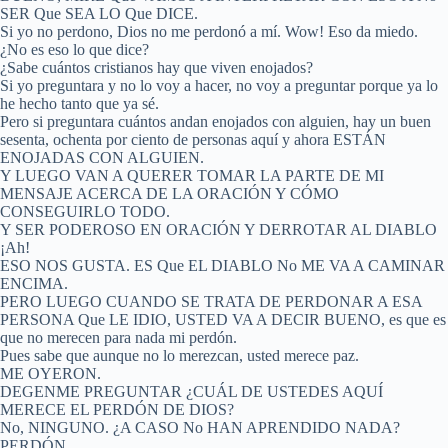
SER Que SEA LO Que DICE.
Si yo no perdono, Dios no me perdonó a mí. Wow! Eso da miedo.
¿No es eso lo que dice?
¿Sabe cuántos cristianos hay que viven enojados?
Si yo preguntara y no lo voy a hacer, no voy a preguntar porque ya lo
he hecho tanto que ya sé.
Pero si preguntara cuántos andan enojados con alguien, hay un buen
sesenta, ochenta por ciento de personas aquí y ahora ESTÁN
ENOJADAS CON ALGUIEN.
Y LUEGO VAN A QUERER TOMAR LA PARTE DE MI
MENSAJE ACERCA DE LA ORACIÓN Y CÓMO
CONSEGUIRLO TODO.
Y SER PODEROSO EN ORACIÓN Y DERROTAR AL DIABLO
¡Ah!
ESO NOS GUSTA. ES Que EL DIABLO No ME VA A CAMINAR
ENCIMA.
PERO LUEGO CUANDO SE TRATA DE PERDONAR A ESA
PERSONA Que LE IDIO, USTED VA A DECIR BUENO, es que es
que no merecen para nada mi perdón.
Pues sabe que aunque no lo merezcan, usted merece paz.
ME OYERON.
DEGENME PREGUNTAR ¿CUÁL DE USTEDES AQUÍ
MERECE EL PERDÓN DE DIOS?
No, NINGUNO. ¿A CASO No HAN APRENDIDO NADA?
PERDÓN.