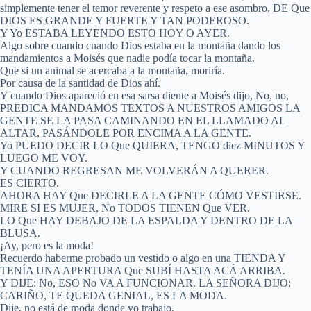
simplemente tener el temor reverente y respeto a ese asombro, DE Que
DIOS ES GRANDE Y FUERTE Y TAN PODEROSO.
Y Yo ESTABA LEYENDO ESTO HOY O AYER.
Algo sobre cuando cuando Dios estaba en la montaña dando los
mandamientos a Moisés que nadie podía tocar la montaña.
Que si un animal se acercaba a la montaña, moriría.
Por causa de la santidad de Dios ahí.
Y cuando Dios apareció en esa sarsa diente a Moisés dijo, No, no,
PREDICA MANDAMOS TEXTOS A NUESTROS AMIGOS LA
GENTE SE LA PASA CAMINANDO EN EL LLAMADO AL
ALTAR, PASÁNDOLE POR ENCIMA A LA GENTE.
Yo PUEDO DECIR LO Que QUIERA, TENGO diez MINUTOS Y
LUEGO ME VOY.
Y CUANDO REGRESAN ME VOLVERÁN A QUERER.
ES CIERTO.
AHORA HAY Que DECIRLE A LA GENTE CÓMO VESTIRSE.
MIRE SI ES MUJER, No TODOS TIENEN Que VER.
LO Que HAY DEBAJO DE LA ESPALDA Y DENTRO DE LA
BLUSA.
¡Ay, pero es la moda!
Recuerdo haberme probado un vestido o algo en una TIENDA Y
TENÍA UNA APERTURA Que SUBÍ HASTA ACÁ ARRIBA.
Y DIJE: No, ESO No VA A FUNCIONAR. LA SEÑORA DIJO:
CARIÑO, TE QUEDA GENIAL, ES LA MODA.
Dije, no está de moda donde yo trabajo.