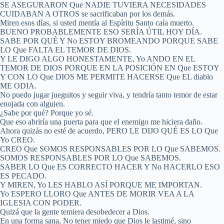
SE ASEGURARON Que NADIE TUVIERA NECESIDADES
CUIDABAN A OTROS se sacrificaban por los demás.
Miren esos días, si usted mentía al Espíritu Santo caía muerto.
BUENO PROBABLEMENTE ESO SERÍA ÚTIL HOY DÍA.
SABE POR QUÉ Y No ESTOY BROMEANDO PORQUE SABE
LO Que FALTA EL TEMOR DE DIOS.
Y LE DIGO ALGO HONESTAMENTE, Yo ANDO EN EL
TEMOR DE DIOS PORQUE EN LA POSICIÓN EN Que ESTOY
Y CON LO Que DIOS ME PERMITE HACERSE Que EL diablo
ME ODIA.
No puedo jugar jueguitos y seguir viva, y tendría tanto temor de estar
enojada con alguien.
¿Sabe por qué? Porque yo sé.
Que eso abriría una puerta para que el enemigo me hiciera daño.
Ahora quizás no esté de acuerdo, PERO LE DIJO QUÉ ES LO Que
Yo CREO.
CREO Que SOMOS RESPONSABLES POR LO Que SABEMOS.
SOMOS RESPONSABLES POR LO Que SABEMOS.
SABER LO Que ES CORRECTO HACER Y No HACERLO ESO
ES PECADO.
Y MIREN, Yo LES HABLO ASÍ PORQUE ME IMPORTAN.
Yo ESPERO LLORO Que ANTES DE MORIR VEA A LA
IGLESIA CON PODER.
Quizá que la gente temiera desobedecer a Dios.
En una forma sana, No tener miedo que Dios le lastimé, sino