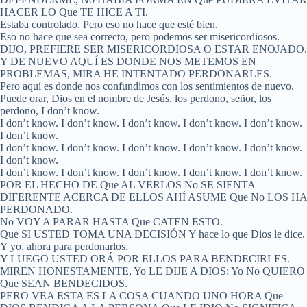
HACER LO Que TE HICE A TI.
Estaba controlado. Pero eso no hace que esté bien.
Eso no hace que sea correcto, pero podemos ser misericordiosos.
DIJO, PREFIERE SER MISERICORDIOSA O ESTAR ENOJADO.
Y DE NUEVO AQUÍ ES DONDE NOS METEMOS EN
PROBLEMAS, MIRA HE INTENTADO PERDONARLES.
Pero aquí es donde nos confundimos con los sentimientos de nuevo.
Puede orar, Dios en el nombre de Jesús, los perdono, señor, los
perdono, I don’t know.
I don’t know. I don’t know. I don’t know. I don’t know. I don’t know.
I don’t know.
I don’t know. I don’t know. I don’t know. I don’t know. I don’t know.
I don’t know.
I don’t know. I don’t know. I don’t know. I don’t know. I don’t know.
POR EL HECHO DE Que AL VERLOS No SE SIENTA
DIFERENTE ACERCA DE ELLOS AHÍ ASUME Que No LOS HA
PERDONADO.
No VOY A PARAR HASTA Que CATEN ESTO.
Que SI USTED TOMA UNA DECISIÓN Y hace lo que Dios le dice.
Y yo, ahora para perdonarlos.
Y LUEGO USTED ORÁ POR ELLOS PARA BENDECIRLES.
MIREN HONESTAMENTE, Yo LE DIJE A DIOS: Yo No QUIERO
Que SEAN BENDECIDOS.
PERO VEA ESTA ES LA COSA CUANDO UNO HORA Que