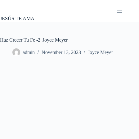
Skip
to
content
JESÚS TE AMA
Haz Crecer Tu Fe -2 |Joyce Meyer
admin
November 13, 2023
Joyce Meyer