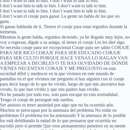
I don’t want to talk to him. I don’t want to talk to him.
I don’t want him to talk to him. I don’t want to talk to him.
I don’t want to talk to him. I don’t want him to talk to him.
I don’t want el coraje para ganar. La gente no habla de los que no
gana.
Si ganas hablarán de ti. Tienen el coraje para estar erguidos durante la
tormenta.
Mientras la gente habla, erguidos diciendo, ya he llegado muy lejos, no
voy a regresar, dígale a su amiga, tú tienes el coraje Les les diré algo.
Se necesita coraje para ser excepcional Coraje para ser sabio CORAJE
PARA SER RICO CORAJE PARA SER EDUCADO CORAJE
PARA SER CULTO PORQUE HACE VENAS LO HAGAN VAN
A EMPEZAR A DECIRLES O TE HAS OLVIDADO DE DÓNDE
VIENES NECESITAN CORAJE Y ME PREGUNTO en esta
sociedad débil y mediocre en la que vivimos en este mundo de
pantallas en el que vivimos me pregunto si hay alguien con el coraje
para decir luego de lo que he vivido, luego de que mis ancestros han
vivido, lo que han vivido y que mis padres han vivido.
No he pasado por todo eso, solo para encajar en esta normalidad.
Tengo el coraje de perseguir mis sueños.
Ser ansioso es tener ansiedad por algo que no ha ocurrido aún.
Muchos se preocupan por la amenaza del problema No están en
problemas El problema los ha amenazado Y la amenaza de lo posible
los está debilitando la mitad de lo que pensaron que ocurriría no
sucedió pero si permite Que esos pensamientos penetren en su mente