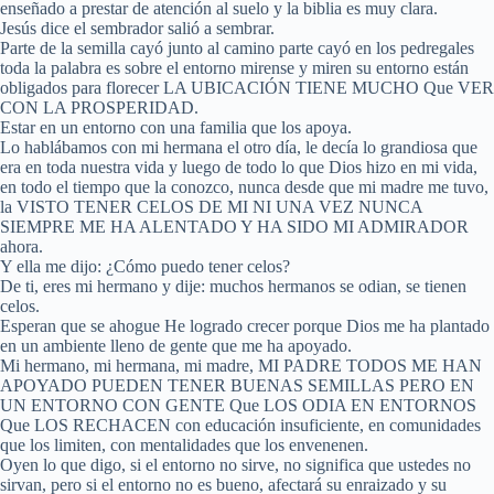
enseñado a prestar de atención al suelo y la biblia es muy clara.
Jesús dice el sembrador salió a sembrar.
Parte de la semilla cayó junto al camino parte cayó en los pedregales
toda la palabra es sobre el entorno mirense y miren su entorno están
obligados para florecer LA UBICACIÓN TIENE MUCHO Que VER
CON LA PROSPERIDAD.
Estar en un entorno con una familia que los apoya.
Lo hablábamos con mi hermana el otro día, le decía lo grandiosa que
era en toda nuestra vida y luego de todo lo que Dios hizo en mi vida,
en todo el tiempo que la conozco, nunca desde que mi madre me tuvo,
la VISTO TENER CELOS DE MI NI UNA VEZ NUNCA
SIEMPRE ME HA ALENTADO Y HA SIDO MI ADMIRADOR
ahora.
Y ella me dijo: ¿Cómo puedo tener celos?
De ti, eres mi hermano y dije: muchos hermanos se odian, se tienen
celos.
Esperan que se ahogue He logrado crecer porque Dios me ha plantado
en un ambiente lleno de gente que me ha apoyado.
Mi hermano, mi hermana, mi madre, MI PADRE TODOS ME HAN
APOYADO PUEDEN TENER BUENAS SEMILLAS PERO EN
UN ENTORNO CON GENTE Que LOS ODIA EN ENTORNOS
Que LOS RECHACEN con educación insuficiente, en comunidades
que los limiten, con mentalidades que los envenenen.
Oyen lo que digo, si el entorno no sirve, no significa que ustedes no
sirvan, pero si el entorno no es bueno, afectará su enraizado y su