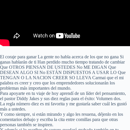
El coraje para ganar La gente no habla acerca de los que no gana Si
ganas hablarán de ti Han perdido mucho tiempo tratando de cambiar
Que OTROS PIENSAN DE USTEDES No ME DIGAN Que
DESEAN ALGO SI No ESTÁN DISPUESTOS A USAR LO Que
TENGAN O LA NACION CREER SO LLEVA Carmai que el mi
palabra es creer y creo que los emprendedores solucionarán los
problemas más importantes del mundo.
Para apoyarte en tu viaje de hoy aprendí de un líder del pensamiento,
el pastor Diddy Jakes y sus diez reglas para el éxito: Volumen dos.
La regla número diez es mi favorita y me gustaría saber cuál les gustó
más a ustedes.
Y como siempre, si están mirando y algo les resuena, déjenlo en los
comentarios debajo y escriba la cita entre comillas para que otras
personas también se inspiren.
Y además si lo escribes de seguro quedará grabado también en tu