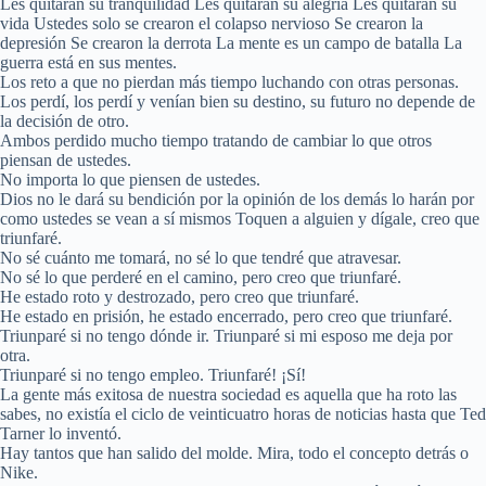
Les quitarán su tranquilidad Les quitarán su alegría Les quitarán su
vida Ustedes solo se crearon el colapso nervioso Se crearon la
depresión Se crearon la derrota La mente es un campo de batalla La
guerra está en sus mentes.
Los reto a que no pierdan más tiempo luchando con otras personas.
Los perdí, los perdí y venían bien su destino, su futuro no depende de
la decisión de otro.
Ambos perdido mucho tiempo tratando de cambiar lo que otros
piensan de ustedes.
No importa lo que piensen de ustedes.
Dios no le dará su bendición por la opinión de los demás lo harán por
como ustedes se vean a sí mismos Toquen a alguien y dígale, creo que
triunfaré.
No sé cuánto me tomará, no sé lo que tendré que atravesar.
No sé lo que perderé en el camino, pero creo que triunfaré.
He estado roto y destrozado, pero creo que triunfaré.
He estado en prisión, he estado encerrado, pero creo que triunfaré.
Triunparé si no tengo dónde ir. Triunparé si mi esposo me deja por
otra.
Triunparé si no tengo empleo. Triunfaré! ¡Sí!
La gente más exitosa de nuestra sociedad es aquella que ha roto las
sabes, no existía el ciclo de veinticuatro horas de noticias hasta que Ted
Tarner lo inventó.
Hay tantos que han salido del molde. Mira, todo el concepto detrás o
Nike.