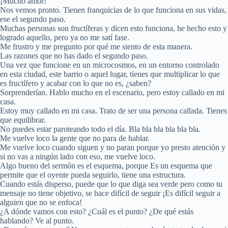
¡Mucho amor!
Nos vemos pronto. Tienen franquicias de lo que funciona en sus vidas,
ese el segundo paso.
Muchas personas son fructíferas y dicen esto funciona, he hecho esto y
logrado aquello, pero ya no me satí fase.
Me frustro y me pregunto por qué me siento de esta manera.
Las razones que no has dado el segundo paso.
Una vez que funcione en un microcosmos, en un entorno controlado
en esta ciudad, este barrio o aquel lugar, tienes que multiplicar lo que
es fructífero y acabar con lo que no es, ¿saben?
Sorprenderían. Hablo mucho en el escenario, pero estoy callado en mi
casa.
Estoy muy callado en mi casa. Trato de ser una persona callada. Tienes
que equilibrar.
No puedes estar paroteando todo el día. Bla bla bla bla bla bla.
Me vuelve loco la gente que no para de hablar.
Me vuelve loco cuando siguen y no paran porque yo presto atención y
si no vas a ningún lado con eso, me vuelve loco.
Algo bueno del sermón es el esquema, porque Es un esquema que
permite que el oyente pueda seguirlo, tiene una estructura.
Cuando estás disperso, puede que lo que diga sea verde pero como tu
mensaje no tiene objetivo, se hace difícil de seguir ¡Es difícil seguir a
alguien que no se enfoca!
¿A dónde vamos con esto? ¿Cuál es el punto? ¿De qué estás
hablando? Ve al punto.