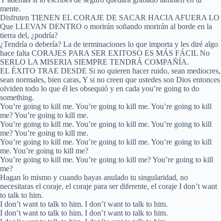
mente.
Disfruten TIENEN EL CORAJE DE SACAR HACIA AFUERA LO
Que LLEVAN DENTRO o morirán soñando morirán al borde en la
tierra del, ¿podría?
¿Tendría o debería? La de terminaciones lo que importa y les diré algo
hace falta CORAJES PARA SER EXITOSO ES MÁS FÁCIL No
SERLO LA MISERIA SIEMPRE TENDRÁ COMPAÑÍA.
EL ÉXITO TRAE DESDE Si no quieren hacer ruido, sean mediocres,
sean normales, bien caras, Y si no creen que ustedes son Dios entonces
olviden todo lo que él les obsequió y en cada you’re going to do
something.
You’re going to kill me. You’re going to kill me. You’re going to kill
me? You’re going to kill me.
You’re going to kill me. You’re going to kill me. You’re going to kill
me? You’re going to kill me.
You’re going to kill me. You’re going to kill me. You’re going to kill
me. You’re going to kill me?
You’re going to kill me. You’re going to kill me? You’re going to kill
me?
Hagan lo mismo y cuando hayas anulado tu singularidad, no
necesitaras el coraje, el coraje para ser diferente, el coraje I don’t want
to talk to him.
I don’t want to talk to him. I don’t want to talk to him.
I don’t want to talk to him. I don’t want to talk to him.