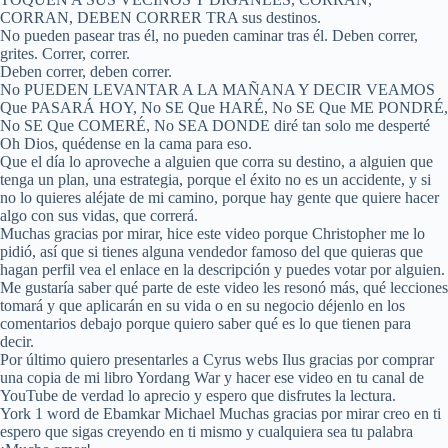
CORRAN, DEBEN CORRER TRA sus destinos.
No pueden pasear tras él, no pueden caminar tras él. Deben correr,
grites. Correr, correr.
Deben correr, deben correr.
No PUEDEN LEVANTAR A LA MAÑANA Y DECIR VEAMOS
Que PASARÁ HOY, No SE Que HARÉ, No SE Que ME PONDRÉ,
No SE Que COMERÉ, No SEA DONDE diré tan solo me desperté
Oh Dios, quédense en la cama para eso.
Que el día lo aproveche a alguien que corra su destino, a alguien que
tenga un plan, una estrategia, porque el éxito no es un accidente, y si
no lo quieres aléjate de mi camino, porque hay gente que quiere hacer
algo con sus vidas, que correrá.
Muchas gracias por mirar, hice este video porque Christopher me lo
pidió, así que si tienes alguna vendedor famoso del que quieras que
hagan perfil vea el enlace en la descripción y puedes votar por alguien.
Me gustaría saber qué parte de este video les resonó más, qué lecciones
tomará y que aplicarán en su vida o en su negocio déjenlo en los
comentarios debajo porque quiero saber qué es lo que tienen para
decir.
Por último quiero presentarles a Cyrus webs Ilus gracias por comprar
una copia de mi libro Yordang War y hacer ese video en tu canal de
YouTube de verdad lo aprecio y espero que disfrutes la lectura.
York 1 word de Ebamkar Michael Muchas gracias por mirar creo en ti
espero que sigas creyendo en ti mismo y cualquiera sea tu palabra