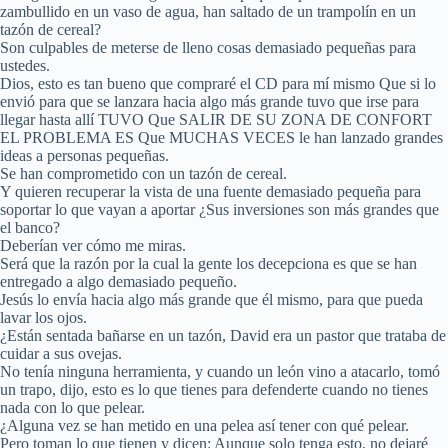
zambullido en un vaso de agua, han saltado de un trampolín en un
tazón de cereal?
Son culpables de meterse de lleno cosas demasiado pequeñas para
ustedes.
Dios, esto es tan bueno que compraré el CD para mí mismo Que si lo
envió para que se lanzara hacia algo más grande tuvo que irse para
llegar hasta allí TUVO Que SALIR DE SU ZONA DE CONFORT
EL PROBLEMA ES Que MUCHAS VECES le han lanzado grandes
ideas a personas pequeñas.
Se han comprometido con un tazón de cereal.
Y quieren recuperar la vista de una fuente demasiado pequeña para
soportar lo que vayan a aportar ¿Sus inversiones son más grandes que
el banco?
Deberían ver cómo me miras.
Será que la razón por la cual la gente los decepciona es que se han
entregado a algo demasiado pequeño.
Jesús lo envía hacia algo más grande que él mismo, para que pueda
lavar los ojos.
¿Están sentada bañarse en un tazón, David era un pastor que trataba de
cuidar a sus ovejas.
No tenía ninguna herramienta, y cuando un león vino a atacarlo, tomó
un trapo, dijo, esto es lo que tienes para defenderte cuando no tienes
nada con lo que pelear.
¿Alguna vez se han metido en una pelea así tener con qué pelear.
Pero toman lo que tienen y dicen: Aunque solo tenga esto, no dejaré