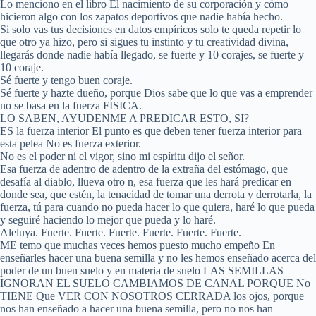
Lo menciono en el libro El nacimiento de su corporación y cómo
hicieron algo con los zapatos deportivos que nadie había hecho.
Si solo vas tus decisiones en datos empíricos solo te queda repetir lo
que otro ya hizo, pero si sigues tu instinto y tu creatividad divina,
llegarás donde nadie había llegado, se fuerte y 10 corajes, se fuerte y
10 coraje.
Sé fuerte y tengo buen coraje.
Sé fuerte y hazte dueño, porque Dios sabe que lo que vas a emprender
no se basa en la fuerza FÍSICA.
LO SABEN, AYUDENME A PREDICAR ESTO, SI?
ES la fuerza interior El punto es que deben tener fuerza interior para
esta pelea No es fuerza exterior.
No es el poder ni el vigor, sino mi espíritu dijo el señor.
Esa fuerza de adentro de adentro de la extraña del estómago, que
desafía al diablo, llueva otro n, esa fuerza que les hará predicar en
donde sea, que estén, la tenacidad de tomar una derrota y derrotarla, la
fuerza, tú para cuando no pueda hacer lo que quiera, haré lo que pueda
y seguiré haciendo lo mejor que pueda y lo haré.
Aleluya. Fuerte. Fuerte. Fuerte. Fuerte. Fuerte. Fuerte.
ME temo que muchas veces hemos puesto mucho empeño En
enseñarles hacer una buena semilla y no les hemos enseñado acerca del
poder de un buen suelo y en materia de suelo LAS SEMILLAS
IGNORAN EL SUELO CAMBIAMOS DE CANAL PORQUE No
TIENE Que VER CON NOSOTROS CERRADA los ojos, porque
nos han enseñado a hacer una buena semilla, pero no nos han