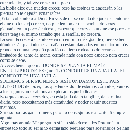
crecimiento, y tal vez crezcan un poco.
La biblia dice que pueden crecer, pero las espinas te atascarán o las
piedras no te dejarán echar raíces.
¡Están culpándolo a Dios! En vez de darse cuenta de que es el entorno,
el que no los deja crecer, no pueden tomar una semilla de veras
plantarla en un poco de tierra y esperar que crezca, aunque ese poco de
tierra tenga el mismo tamaño que la semilla, no crecerá.
La semilla crecerá cuando se en un entorno más grande quiero saber
dónde están plantados esta mañana están plantados en un entorno más
grande o en una pequeña porción de tierra rodeados de recursos
limitados de gente de mente cerrada nada con poco espacio para crecer
como se debe.
A veces tienen que ir a DONDE SE PLANTA EL MAÍZ.
EN TU LIBRO DICES Que EL CONFORT ES UNA JAULA. EL
CONFORT ES UNA JAULA.
SOLÍAMOS SER PIONEROS, ASÍ FUNDAMOS ESTE PAIS.
LUEGO DE de hacer, nos quedamos donde estamos cómodos, vamos
a los seguros, nos salimos a explorar las posibilidades.
Nos quedamos encerrados, en esta jaula de lo tangible, de la rutina
diaria, pero necesitamos más creatividad y poder seguir nuestros
instintos.
Sin eso podrás ganar dinero, pero no conseguirás realizarte. Siempre
apunta.
Algo más grande Me pregunto si han sido derrotados Porque han
entregado todo su ser algo demasiado pequeño para sostenerlos Se han