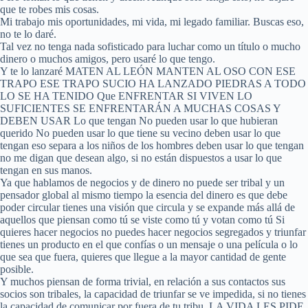
que te robes mis cosas.
Mi trabajo mis oportunidades, mi vida, mi legado familiar. Buscas eso,
no te lo daré.
Tal vez no tenga nada sofisticado para luchar como un título o mucho
dinero o muchos amigos, pero usaré lo que tengo.
Y te lo lanzaré MATEN AL LEÓN MANTEN AL OSO CON ESE
TRAPO ESE TRAPO SUCIO HA LANZADO PIEDRAS A TODO
LO SE HA TENIDO Que ENFRENTAR SI VIVEN LO
SUFICIENTES SE ENFRENTARÁN A MUCHAS COSAS Y
DEBEN USAR Lo que tengan No pueden usar lo que hubieran
querido No pueden usar lo que tiene su vecino deben usar lo que
tengan eso separa a los niños de los hombres deben usar lo que tengan
no me digan que desean algo, si no están dispuestos a usar lo que
tengan en sus manos.
Ya que hablamos de negocios y de dinero no puede ser tribal y un
pensador global al mismo tiempo la esencia del dinero es que debe
poder circular tienes una visión que circula y se expande más allá de
aquellos que piensan como tú se viste como tú y votan como tú Si
quieres hacer negocios no puedes hacer negocios segregados y triunfar
tienes un producto en el que confías o un mensaje o una película o lo
que sea que fuera, quieres que llegue a la mayor cantidad de gente
posible.
Y muchos piensan de forma trivial, en relación a sus contactos sus
socios son tribales, la capacidad de triunfar se ve impedida, si no tienes
la capacidad de comunicar por fuera de tu tribu, LA VIDA LES PIDE