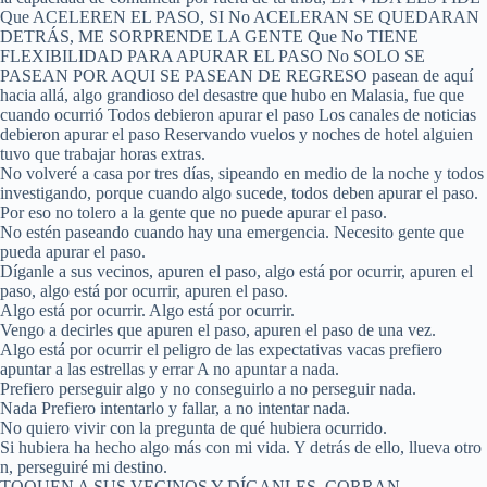
Que ACELEREN EL PASO, SI No ACELERAN SE QUEDARAN
DETRÁS, ME SORPRENDE LA GENTE Que No TIENE
FLEXIBILIDAD PARA APURAR EL PASO No SOLO SE
PASEAN POR AQUI SE PASEAN DE REGRESO pasean de aquí
hacia allá, algo grandioso del desastre que hubo en Malasia, fue que
cuando ocurrió Todos debieron apurar el paso Los canales de noticias
debieron apurar el paso Reservando vuelos y noches de hotel alguien
tuvo que trabajar horas extras.
No volveré a casa por tres días, sipeando en medio de la noche y todos
investigando, porque cuando algo sucede, todos deben apurar el paso.
Por eso no tolero a la gente que no puede apurar el paso.
No estén paseando cuando hay una emergencia. Necesito gente que
pueda apurar el paso.
Díganle a sus vecinos, apuren el paso, algo está por ocurrir, apuren el
paso, algo está por ocurrir, apuren el paso.
Algo está por ocurrir. Algo está por ocurrir.
Vengo a decirles que apuren el paso, apuren el paso de una vez.
Algo está por ocurrir el peligro de las expectativas vacas prefiero
apuntar a las estrellas y errar A no apuntar a nada.
Prefiero perseguir algo y no conseguirlo a no perseguir nada.
Nada Prefiero intentarlo y fallar, a no intentar nada.
No quiero vivir con la pregunta de qué hubiera ocurrido.
Si hubiera ha hecho algo más con mi vida. Y detrás de ello, llueva otro
n, perseguiré mi destino.
TOQUEN A SUS VECINOS Y DÍGANLES, CORRAN,