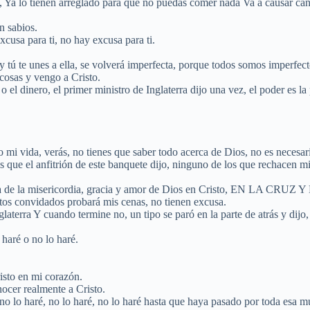
, Ya lo tienen arreglado para que no puedas comer nada Va a causar cán
n sabios.
xcusa para ti, no hay excusa para ti.
 y tú te unes a ella, se volverá imperfecta, porque todos somos imperfect
cosas y vengo a Cristo.
el dinero, el primer ministro de Inglaterra dijo una vez, el poder es la
mi vida, verás, no tienes que saber todo acerca de Dios, no es necesario
 que el anfitrión de este banquete dijo, ninguno de los que rechacen m
la oferta de la misericordia, gracia y amor de Dios en Cristo, 
vidados probará mis cenas, no tienen excusa.
aterra Y cuando termine no, un tipo se paró en la parte de atrás y dijo,
haré o no lo haré.
isto en mi corazón.
ocer realmente a Cristo.
é, no lo haré, no lo haré, no lo haré hasta que haya pasado por toda esa m