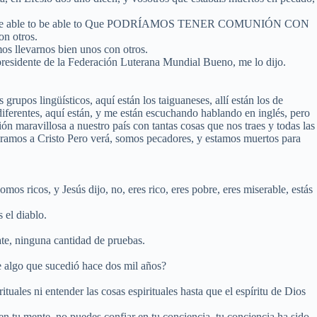
e able to be able to be able to Que PODRÍAMOS TENER COMUNIÓN CON
 otros.
mos llevarnos bien unos con otros.
residente de la Federación Luterana Mundial Bueno, me lo dijo.
 grupos lingüísticos, aquí están los taiguaneses, allí están los de
diferentes, aquí están, y me están escuchando hablando en inglés, pero
ón maravillosa a nuestro país con tantas cosas que nos traes y todas las
ciéramos a Cristo Pero verá, somos pecadores, y estamos muertos para
os ricos, y Jesús dijo, no, eres rico, eres pobre, eres miserable, estás
 el diablo.
ate, ninguna cantidad de pruebas.
e algo que sucedió hace dos mil años?
ituales ni entender las cosas espirituales hasta que el espíritu de Dios
en tu mente, no puedes confiar en tu conciencia, tu conciencia ha sido