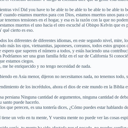
s mientras viví Did you have to be able to be able to be able to b
tamos muertos para con Dios, estamos muertos unos para con
 que tenemos tensiones en el hogar, y esa es la razón con la que no pode
stamos muertos el uno hacia el otro escuché al Obispo Kelvin que es p
 qué cierto es eso.
dos los diferentes de diferentes idiomas, en este segundo nivel, mire, los
endo más los ojos, vietnamitas, japoneses, coreanos, todos estos grupos 
e espero que superen el número a todos, y estás haciendo una contribuci
os Podríamos ser una gran familia feliz en el sur de California Si cono
que estamos ciegos.
o, me he enriquecido y no tengo necesidad de nada.
ribiendo en Asia menor, dijeron no necesitamos nada, no tenemos todo, som
endimiento de los incrédulos, ahora el dios de este mundo en la Biblia es
r esa persiana Ninguna cantidad de argumentos, ninguna cantidad de deb
tu santo puede hacerlo.
a los que perecen, es una tontería dices, ¿Cómo puedes estar hablando d
él tiene un velo en tu mente, Y vuestra mente no puede ver las cosas espir
cido verás, tu mente ha sido afectada por el pecado, no puedes confiar 