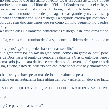
ajo está todo lo que has dicho y hecho, todas las cosas de tu vida Y lu
nombres que están en el libro de la Vida del Cordero están en el cielo, so
a, no me sacarían del estadio, de Anaheim, hasta que lo hubiera hecho bi
cucho hace un momento puede que hagas cosas grandes y maravillosas pa
listo para encontrarte con Dios Y luego La segunda excusa que escucho a
llo porque Jesús dijo que tienes que ser como un niño pequeño, no puede
ridge.
a asistir a ellas La llamaron conferencias Y luego instalaron otros cinco
, y ellos en la reunión del día siguiente, los líderes del grupo que me 
llo, y pensé, ¿cómo puedes hacerlo más sencillo?
 un gran profesor, no soy un gran actual como esta gente de aquí, pero
s de Dios hasta el punto de conocer realmente a Cristo, entonces tiene
demasiado joven para decir que eres demasiado joven te dirá que eres d
sia, Bueno, estoy de acuerdo con eso, pero sabes que hay charlatanes e
a balanza y le hace pesar más de lo que realmente pesa.
ba en un restaurante hace algún tiempo, y agregaron algo a su factura 
E Que ESTUVO AQUÍ ANTES Que TÚ LO ORDENARON Y No LO P
zona.
ua ¿Qué pasa con las sandía?