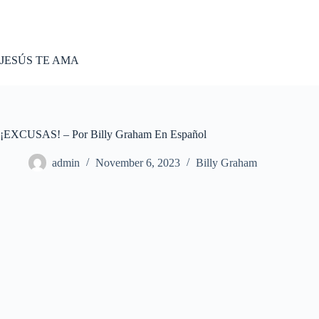
Skip
to
content
JESÚS TE AMA
¡EXCUSAS! – Por Billy Graham En Español
admin
November 6, 2023
Billy Graham