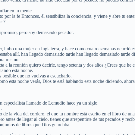
nfiar en tu mente.
 por la fe Entonces, él sensibiliza la conciencia, y viene y abre tu ent
as?
ompromiso, pero soy demasiado pecador.
er, hubo una mujer en Inglaterra, y hace como cuatro semanas ocurrió es
 estaba allí, han llegado demasiado tarde han llegado demasiado tarde di
hora mismo.
cta a la reunión quiero decirle, tengo setenta y dos años ¿Crees que he
blando esta noche.
s posible que no vuelvas a escucharlo.
mo esta noche verás, Dios te está hablando esta noche diciendo, ahora e
an especialista llamado de Lemudio hace ya un siglo.
d.
o de la vida del cordero, el que tu nombre está escrito en el libro de una
 antes de llegar al cielo, tienes que arrepentirte de tus pecados y recibi
conjuntos de libros que Dios guardaba.