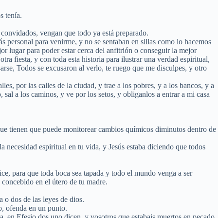
s tenía.
os convidados, vengan que todo ya está preparado.
más personal para venirme, y no se sentaban en sillas como lo hacemos
r lugar para poder estar cerca del anfitrión o conseguir la mejor
otra fiesta, y con toda esta historia para ilustrar una verdad espiritual,
arse, Todos se excusaron al verlo, te ruego que me disculpes, y otro
les, por las calles de la ciudad, y trae a los pobres, y a los bancos, y a
, sal a los caminos, y ve por los setos, y obliganlos a entrar a mi casa
o que tienen que puede monitorear cambios químicos diminutos dentro de
la necesidad espiritual en tu vida, y Jesús estaba diciendo que todos
 dice, para que toda boca sea tapada y todo el mundo venga a ser
e concebido en el útero de tu madre.
 o dos de las leyes de dios.
go, ofenda en un punto.
rta, en Efesio dos uno dicen, y vosotros que estabais muertos en pecado,