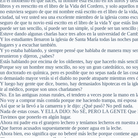
En el momento en que naces, tu nombre está escrito en los libros y deb
libros y es reescrito en el libro de la Vida del Cordero, y solo aquellos 
no estuviera seguro de que mi nombre está escrito en el libro de la vid
ciudad, tal vez usted sea una excelente miembro de la iglesia como es
seguro de que tu novio está escrito en el libro de la vida Y que estás 
puede ser tan sencillo, sí puede ser tan simple, sí puede ser tan senci
Estuve dando algunas charlas hace tres años en la universidad de Camb
Y los estudiantes llenaron la iglesia de Santa María todas las noches par
lugares y a escuchar también.
Y yo estaba hablando, y siempre pensé que hablaba de manera muy sencilla
reunieron y dijeron, ¿sabes?
Estás hablando por encima de los oldientes, hay que hacerlo más senci
Porque soy un hombre muy sencillo, no soy un gran catedrático, no soy
un doctorado en química, pero es posible que no sepas nada de las cosa
o demasiado mayor verás si el diablo no puede atraparte mientras eres 
Y luego hay gente que dice, bueno, hay demasiados hipotecas en la igle
ir al médico, porque son unos charlatanes?
No. En las antiguas zonas rurales, el tendero a veces pone la mano en l
No voy a comprar más comida porque me haciendo trampa, mi esposa esta
Así que se la llevó a la camarera y le dijo: ¿Qué pasó? No pedí nada.
Nada de estas cosas. Y ELLA DIJO: No SÉ, PERO LA GENT
Tuvimos que ponerlo en algún lugar.
Ahora mi padre era el granjero lechero y teníamos lecheros en nuestra 
Que fueron acusados supuestamente de poner agua en la leche.
Ahora bien, eso significa que no beberé más leche porque contiene ag