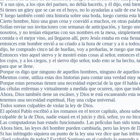
Y a sus ojos, a los ojos del pariseo, no debía hacerlo, y él dijo, está bien
Si tienes un güey que se cae en el hoyo, no lo ayudarías a salir de ese 
Y luego también contó otra historia sobre una boda, luego cuenta esta hi
Cierto hombre, hizo una gran cena y convidó a muchos, en otras palabra
Solían enviar sus invitaciones con semanas de anticipación, y luego uno
nosotros, y no tenían etiquetas con sus nombres en la mesa, simplemente
comida o el mejor vino, así llegaron allí, pero Jesús estaba en esta fiesta
entonces este hombre envió a su criado a la hora de cenar y a ir a tod
dijo, he comprado cinco tal de huellas, voy a probarlas, te ruego que me
Entonces vino aquel siervo y le mostró estas cosas al señor, entonces el s
los cojos, y a los ciegos, y el siervo dijo señor, todo esto se ha hecho, 
para que se llene.
Porque os digo que ninguno de aquellos hombres, ninguno de aquellos 
Mientras come, utiliza estas dos historias para contar una verdad muy se
Porque estas personas tienen una necesidad especial de la que él habla
las células enfermas y virtualmente a medida que ocurren, ojos que todo 
Ahora, Dios también tiene un escáner, y Dios te está escaneando esta noc
tenemos una necesidad espiritual, Hay una culpa universal.
Todos somos culpables de violar la ley de Dios.
El apóstol Pablo escribió a los romanos en el tercer capítulo, ahora sab
culpable de la de Dios, nadie estará en el juicio y dirá, señor, yo no 
Las computadoras han estado funcionando. Las películas han sido tomad
Ahora bien, las leyes del hombre pueden cambiarla, pero las leyes de D
Si has infringido siquiera un punto de la ley una vez dice que has infr
¿Será culpable de todos? Escribió Santiago en el capítulo lo segundo y 