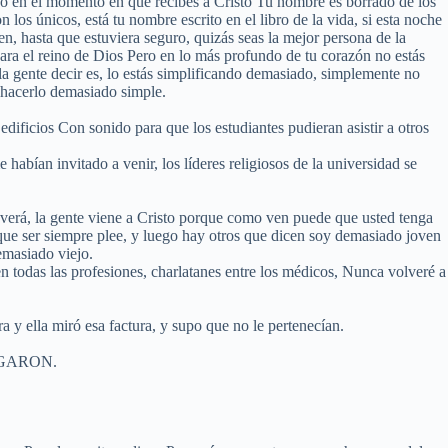
ego en el momento en que recibes a Cristo Tu nombre es borrado de los
n los únicos, está tu nombre escrito en el libro de la vida, si esta noche
en, hasta que estuviera seguro, quizás seas la mejor persona de la
ra el reino de Dios Pero en lo más profundo de tu corazón no estás
 la gente decir es, lo estás simplificando demasiado, simplemente no
s hacerlo demasiado simple.
 edificios Con sonido para que los estudiantes pudieran asistir a otros
habían invitado a venir, los líderes religiosos de la universidad se
 verá, la gente viene a Cristo porque como ven puede que usted tenga
 que ser siempre plee, y luego hay otros que dicen soy demasiado joven
emasiado viejo.
n todas las profesiones, charlatanes entre los médicos, Nunca volveré a
y ella miró esa factura, y supo que no le pertenecían.
AGARON.