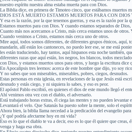
nuestro espíritu nuestra alma estaba muerta para con Dios.
La Biblia dice, en primera de Timoteo cinco, que estábamos muerto
DIOS ESTÁ MUERTO ESTAMOS MUERTOS PARA CON DIOS Y cuando es
Y esa es la razón, por la que tenemos guerras, y esa es la razón por la
Estamos muertos para con Dios. Y cuando estamos separados de Dios, e
Cuanto más nos acercamos a Cristo, más cerca estamos unos de otros. Y
Cuando venimos a Cristo, estamos más cerca uno de otros.
Mire aquí, todos somos diferentes, de diferentes grupos étnicos, aquí, to
mandarín, allí están los cantoneces, no puedo leer ese, se me está poni
les están traduciendo, hay tantos, aquí hispanos esta noche también, qu
diferentes razas que aquí están, los negros, los blancos, todos mezclad
con Dios, y estamos muertos unos para otros, y luego la escritura dice 
En Apocalipsis tres leemos: acerca de este hombre que dijo, yo soy ric
Y no sabes que son miserables, miserables, pobres, ciegos, desnudos.
Estas personas en esta iglesia, en revelaciones de la que Jesús está esc
desnudo y estás ciego, y ni siquiera lo sabes, y eso es peor.
El apóstol Pablo escribió, en quienes el dios de este mundo llegó el ent
Ahí venimos otra vez con el diablo, el adversario.
Está trabajando horas extras, él ciega las mentes y no pueden levanta
Levantará el velo. Que Satanás ha puesto sobre la mente, solo el espíri
Ahora bien, la biblia llama necedad a la predicación del evangelio par
¿Y qué podría afectarme hoy en mi vida?
Eso es lo que el diablo te va a decir, eso es lo que él quiere que creas, 
venga y haga esa obra.
En Efesio cuatro dieciocho dice, teniendo nuestro entendimiento oscure