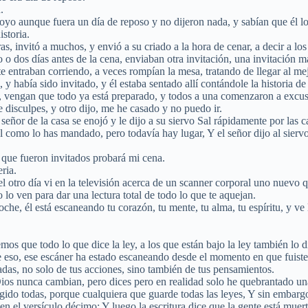
.
hoyo aunque fuera un día de reposo y no dijeron nada, y sabían que él lo
storia.
s, invitó a muchos, y envió a su criado a la hora de cenar, a decir a l
 o dos días antes de la cena, enviaban otra invitación, una invitación 
 entraban corriendo, a veces rompían la mesa, tratando de llegar al mejo
, y había sido invitado, y él estaba sentado allí contándole la historia de 
os, vengan que todo ya está preparado, y todos a una comenzaron a excus
 disculpes, y otro dijo, me he casado y no puedo ir.
eñor de la casa se enojó y le dijo a su siervo Sal rápidamente por las cal
tal como lo has mandado, pero todavía hay lugar, Y el señor dijo al siervo
que fueron invitados probará mi cena.
ria.
 el otro día vi en la televisión acerca de un scanner corporal uno nuev
lo ven para dar una lectura total de todo lo que te aquejan.
he, él está escaneando tu corazón, tu mente, tu alma, tu espíritu, y ve 
emos que todo lo que dice la ley, a los que están bajo la ley también lo
hice eso, ese escáner ha estado escaneando desde el momento en que fuist
as, no solo de tus acciones, sino también de tus pensamientos.
ios nunca cambian, pero dices pero en realidad solo he quebrantado una
ingido todas, porque cualquiera que guarde todas las leyes, Y sin embar
en el versículo décimo: Y luego la escritura dice que la gente está mue