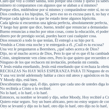
Claro que voy a comer sandía, solo porque una cosita y queso ya sabes
número ni comparamos con algunos que se alaban a sí mismos?
Porque ellos, midiéndose por sí mismos y comparándose entre sí, no so
Dios condena a los hipojitas, Sí, pero eso no es excusa para ti, no hay e
Porque cada iglesia en la que he estado tiene algunos hipócrita.
Cada iglesia si encuentras una iglesia perfecta, absolutamente perfecta,
Y luego hay gente que dice, bueno, tendré que renunciar a demasiadas 
Bueno renuncias a mucho por otras cosas, como la educación, el poder o 
dinero por de prestigio social, puedes hacer casi cualquier cosa.
Dios renunció a todo lo que tenían, Él entregó a su hijo por ti.
Vendrás a Cristo esta noche y te entregarás a él. ¿Cuál es tu excusa?
Una vez le preguntaron a Beershees, ¿qué sabes acerca de Dios?
Dijo, no sé mucho acerca de Dios, Pero lo que sé es que él ha cambiado 
Cristo, simplemente ven cómo eres, Pero lo que quiero que recuerden es
Ninguno de los que rechacen mi invitación, probarán mi comida.
Y Jesús estaba enseñando, Jesús está enseñando que si rechaza 
RECHAZAS No HAY MÁS ESPERANZA PARA TI Ninguno de estos con
Y una vez invité adelemudy hablar a cinco mil ateos y agnósticos en Ingl
Y Moody dijo, está bien.
Descubramos algo aquí, él dijo, quiero que cada uno de ustedes diga lo 
No recibiría a Cristo o lo recibiré.
No lo haré, o lo haré, o lo haré.
Entonces, su nombre se levantó y dijo, señor Moody, Hoy recibiré a Cr
Quiero estar seguro. Soy un buen africano, pero no estoy seguro de con
Otro se levantó y dijo no lo haré, otro dijo lo haré, otro dijo no lo har