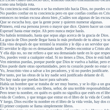
como una brújula rota.
Su conciencia está muerta o se ha endurecido hacia Dios, no puedes co
No puedes confiar en tu conciencia pero en que confías confías en Cristo
entonces no tenían excusa ahora bien ¿Cuáles son algunas de las excus
Que se escucha hoy, que la gente pone y quieren numerar algunas.
Primero, está esa persona joven o mayor que dice. Quiero hacer un c
Esperaré hasta estar mejor. Ah pero nunca mejor harás.
No habrás terminado, hasta que sepas algo acerca de la gracia de Dios.
La gracia de Dios puede llegar hasta lo más profundo de tu alma y tu s
Ella vino después de que terminó la reunión y le dijo a un servidor que
El servidor le dijo no es demasiado tarde. Puedes encontrar a Cristo a
Y ella dijo no, no me refiero a que sea demasiado tarde en lo que respe
No, puedes venir a cualquier edad. Si no tienes a Dios, Dios te está ha
Ven mientras puedas, porque puede que Dios te vuelva a hablar, pero e
Dios puede darte otras oportunidades, pero tu corazón puede no estar co
Yo, Jesucristo vino a salvar a los pecadores, y tú no puedes justificarte.
Por tanto, por las obras de la ley nadie será justificado delante de él.
No hay nada que puedas hacer para salvarte.
Había un hombre que se trataba de ser muy bueno, y se lo dijo a un gr
De le but y le contestó, eso libera, señor, de una terrible responsabilida
Pero tener tu nombre, en quién es quién no significa que estés en el libr
vida de Cordero, y que tengas que entrar en el libro de la vida de Cordero
Y luego, Dios escribe tu nombre en el libro de la vida verán, hay dos 
El primer conjunto se llama simplemente libros.