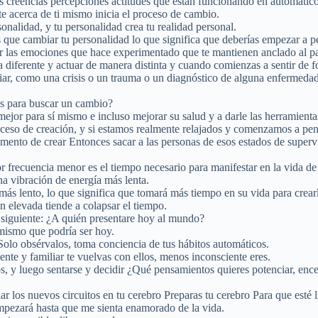
 creencias percepciones actitudes que están funcionando en automático
e acerca de ti mismo inicia el proceso de cambio.
nalidad, y tu personalidad crea tu realidad personal.
ías que cambiar tu personalidad lo que significa que deberías empezar a
r las emociones que hace experimentado que te mantienen anclado al pa
iferente y actuar de manera distinta y cuando comienzas a sentir de f
biar, como una crisis o un trauma o un diagnóstico de alguna enfermeda
is para buscar un cambio?
jor para sí mismo e incluso mejorar su salud y a darle las herramienta
oceso de creación, y si estamos realmente relajados y comenzamos a pen
nto de crear Entonces sacar a las personas de esos estados de superviv
 frecuencia menor es el tiempo necesario para manifestar en la vida de
a vibración de energía más lenta.
ás lento, lo que significa que tomará más tiempo en su vida para crear
 elevada tiende a colapsar el tiempo.
o siguiente: ¿A quién presentare hoy al mundo?
mismo que podría ser hoy.
Solo obsérvalos, toma conciencia de tus hábitos automáticos.
nte y familiar te vuelvas con ellos, menos inconsciente eres.
tos, y luego sentarse y decidir ¿Qué pensamientos quieres potenciar, enc
 los nuevos circuitos en tu cerebro Preparas tu cerebro Para que esté lis
pezará hasta que me sienta enamorado de la vida.