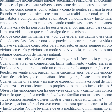
pensamientos inconscientes hábitos automáticos reacciones emocionales
Entonces el proceso para volverse consciente de lo que eres inconscient
Entonces como piensas, como actúas y como te sientes, se llama tu perso
Es todo. Así que si quisieras crear una nueva realidad personal, tendr
tus hábitos y comportamientos automáticos y modificarlos y luego mira
emociones en mi futuro entonces cuando comienzas a pensar de manera d
A la mayoría de las personas les gusta esperar por una razón para cam
la misma vida, tienen que cambiar algo de ellos mismos.
Así que creo que mi mensaje es, ¿por qué esperar ese trauma o esa cris
Cuando enseñas a las personas que pueden comenzar a crear una vida me
la clave ya estamos conectados para hacer esto, estamos siempre en pr
vivimos en estrés y vivimos en modo supervivencia, entonces no es mome
estamos conectados de manera natural.
Y mientras más elevada es la emoción, mayor es la frecuencia y a mayor
Cuanto más viven en competencia, lucha, sufrimiento y culpa, esa es un
Por lo que siguen produciendo un campo, pero el campo energético es m
Pueden ser veinte años, pueden tomar cincuenta años, pero una emoción
Antes de abrir los ojos cada mañana siéntate y pregúntate a ti mismo l
Cuál es mi mejor versión y mi mayor expresión, mi mayor ideal de mí 
Comienza a ser consciente de tus propios pensamientos inconscientes. 
Observa las emociones con las que vives cada día, y cuanto más conscie
Eso es lo que significa meditar, el volverte familiar con tus pensamien
¿Qué comportamientos quieres mostrar y ensayarlos en tu mente?
La investigación sobre el ensayo mental muestra que comienzas a instalar
y luego decidas No me levantaré de esta meditación o mi mañana no em