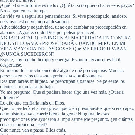
¿Qué tal si el informe es malo? ¿Qué tal si no puedo hacer esos pagos?
No caigan en esa trampa.
Su vida va a seguir sus pensamientos. Si vive preocupado, ansioso,
nervioso, está invitando al desanimo.
Adversidades y negatividad, tiene que cambiar su preocupación en
alabanza. Agradezco de Dios por pelear por usted.
AGRADEZCAL Que NINGUN ALMA FORJADA EN CONTRA
DE USTED JAMAS PROSPERARÁ CUANDO MIRO EN MI
VIDA MAYORIA DE LAS COSAS Que ME PREOCUPABAN
¿NUNCA SUCEDIERON?
Espere, hay mucho tiempo y energía. Estando nervioso, es fácil
despertarse.
En medio de la noche encontré algo de qué preocuparse. Muchas
personas en estos días son aprehensivos profesionales.
Realizan tareas múltiples. Se preocupan a bañarse. Se pelearse los
dientes, a manejar al trabajo.
Yo me pregunto. Que si pudiera hacer algo una vez más. ¿Quería
diferente?
Le dije que confiaría más en Dios.
Que no perdería el sueño preocupado en presupuestos que si era capaz
de ministrar si va a caerle bien a la gente Ninguna de esas
preocupaciones Me ayudaron a impulsarme Me pregunto, ¿en cuántas
cosas se preocupa usted?
Que nunca van a pasar. Ellos atrás.