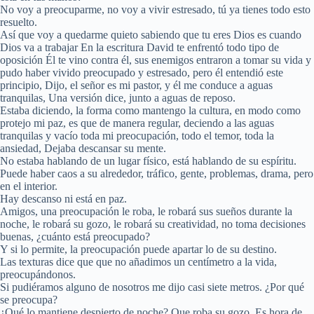
No voy a preocuparme, no voy a vivir estresado, tú ya tienes todo esto
resuelto.
Así que voy a quedarme quieto sabiendo que tu eres Dios es cuando
Dios va a trabajar En la escritura David te enfrentó todo tipo de
oposición Él te vino contra él, sus enemigos entraron a tomar su vida y
pudo haber vivido preocupado y estresado, pero él entendió este
principio, Dijo, el señor es mi pastor, y él me conduce a aguas
tranquilas, Una versión dice, junto a aguas de reposo.
Estaba diciendo, la forma como mantengo la cultura, en modo como
protejo mi paz, es que de manera regular, deciendo a las aguas
tranquilas y vacío toda mi preocupación, todo el temor, toda la
ansiedad, Dejaba descansar su mente.
No estaba hablando de un lugar físico, está hablando de su espíritu.
Puede haber caos a su alrededor, tráfico, gente, problemas, drama, pero
en el interior.
Hay descanso ni está en paz.
Amigos, una preocupación le roba, le robará sus sueños durante la
noche, le robará su gozo, le robará su creatividad, no toma decisiones
buenas, ¿cuánto está preocupado?
Y si lo permite, la preocupación puede apartar lo de su destino.
Las texturas dice que que no añadimos un centímetro a la vida,
preocupándonos.
Si pudiéramos alguno de nosotros me dijo casi siete metros. ¿Por qué
se preocupa?
¿Qué lo mantiene despierto de noche? Que roba su gozo. Es hora de