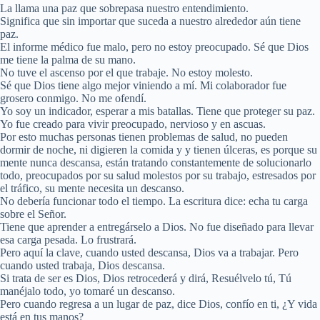
La llama una paz que sobrepasa nuestro entendimiento.
Significa que sin importar que suceda a nuestro alrededor aún tiene
paz.
El informe médico fue malo, pero no estoy preocupado. Sé que Dios
me tiene la palma de su mano.
No tuve el ascenso por el que trabaje. No estoy molesto.
Sé que Dios tiene algo mejor viniendo a mí. Mi colaborador fue
grosero conmigo. No me ofendí.
Yo soy un indicador, esperar a mis batallas. Tiene que proteger su paz.
Yo fue creado para vivir preocupado, nervioso y en ascuas.
Por esto muchas personas tienen problemas de salud, no pueden
dormir de noche, ni digieren la comida y y tienen úlceras, es porque su
mente nunca descansa, están tratando constantemente de solucionarlo
todo, preocupados por su salud molestos por su trabajo, estresados por
el tráfico, su mente necesita un descanso.
No debería funcionar todo el tiempo. La escritura dice: echa tu carga
sobre el Señor.
Tiene que aprender a entregárselo a Dios. No fue diseñado para llevar
esa carga pesada. Lo frustrará.
Pero aquí la clave, cuando usted descansa, Dios va a trabajar. Pero
cuando usted trabaja, Dios descansa.
Si trata de ser es Dios, Dios retrocederá y dirá, Resuélvelo tú, Tú
manéjalo todo, yo tomaré un descanso.
Pero cuando regresa a un lugar de paz, dice Dios, confío en ti, ¿Y vida
está en tus manos?