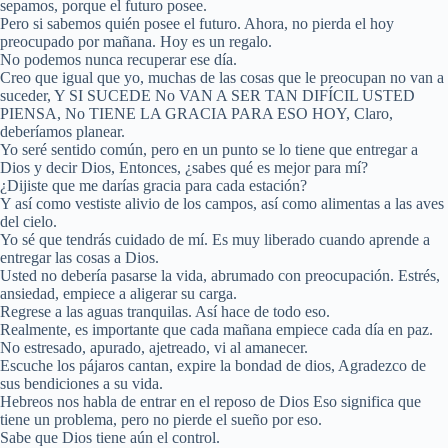
sepamos, porque el futuro posee.
Pero si sabemos quién posee el futuro. Ahora, no pierda el hoy
preocupado por mañana. Hoy es un regalo.
No podemos nunca recuperar ese día.
Creo que igual que yo, muchas de las cosas que le preocupan no van a
suceder, Y SI SUCEDE No VAN A SER TAN DIFÍCIL USTED
PIENSA, No TIENE LA GRACIA PARA ESO HOY, Claro,
deberíamos planear.
Yo seré sentido común, pero en un punto se lo tiene que entregar a
Dios y decir Dios, Entonces, ¿sabes qué es mejor para mí?
¿Dijiste que me darías gracia para cada estación?
Y así como vestiste alivio de los campos, así como alimentas a las aves
del cielo.
Yo sé que tendrás cuidado de mí. Es muy liberado cuando aprende a
entregar las cosas a Dios.
Usted no debería pasarse la vida, abrumado con preocupación. Estrés,
ansiedad, empiece a aligerar su carga.
Regrese a las aguas tranquilas. Así hace de todo eso.
Realmente, es importante que cada mañana empiece cada día en paz.
No estresado, apurado, ajetreado, vi al amanecer.
Escuche los pájaros cantan, expire la bondad de dios, Agradezco de
sus bendiciones a su vida.
Hebreos nos habla de entrar en el reposo de Dios Eso significa que
tiene un problema, pero no pierde el sueño por eso.
Sabe que Dios tiene aún el control.