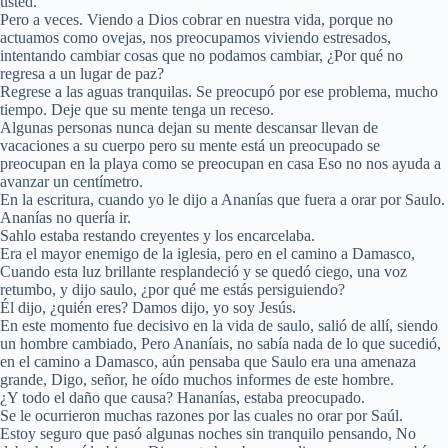
usted.
Pero a veces. Viendo a Dios cobrar en nuestra vida, porque no
actuamos como ovejas, nos preocupamos viviendo estresados,
intentando cambiar cosas que no podamos cambiar, ¿Por qué no
regresa a un lugar de paz?
Regrese a las aguas tranquilas. Se preocupó por ese problema, mucho
tiempo. Deje que su mente tenga un receso.
Algunas personas nunca dejan su mente descansar llevan de
vacaciones a su cuerpo pero su mente está un preocupado se
preocupan en la playa como se preocupan en casa Eso no nos ayuda a
avanzar un centímetro.
En la escritura, cuando yo le dijo a Ananías que fuera a orar por Saulo.
Ananías no quería ir.
Sahlo estaba restando creyentes y los encarcelaba.
Era el mayor enemigo de la iglesia, pero en el camino a Damasco,
Cuando esta luz brillante resplandeció y se quedó ciego, una voz
retumbo, y dijo saulo, ¿por qué me estás persiguiendo?
Él dijo, ¿quién eres? Damos dijo, yo soy Jesús.
En este momento fue decisivo en la vida de saulo, salió de allí, siendo
un hombre cambiado, Pero Ananíais, no sabía nada de lo que sucedió,
en el camino a Damasco, aún pensaba que Saulo era una amenaza
grande, Digo, señor, he oído muchos informes de este hombre.
¿Y todo el daño que causa? Hananías, estaba preocupado.
Se le ocurrieron muchas razones por las cuales no orar por Saúl.
Estoy seguro que pasó algunas noches sin tranquilo pensando, No