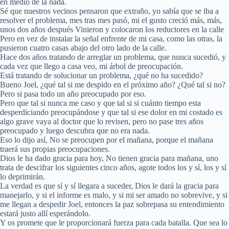
en medio de la nada.
Sé que nuestros vecinos pensaron que extraño, yo sabía que se iba a
resolver el problema, mes tras mes pasó, mi el gusto creció más, más,
unos dos años después Vinieron y colocaron los reductores en la calle
Pero en vez de instalar la señal enfrente de mi casa, como las otras, la
pusieron cuatro casas abajo del otro lado de la calle.
Hace dos años tratando de arreglar un problema, que nunca sucedió, y
cada vez que llego a casa veo, mi árbol de preocupación.
Está tratando de solucionar un problema, ¿qué no ha sucedido?
Bueno Joel, ¿qué tal si me despido en el próximo año? ¿Qué tal si no?
Pero si pasa todo un año preocupado por eso.
Pero que tal si nunca me caso y que tal si si cuánto tiempo esta
desperdiciando preocupándose y que tal si ese dolor en mi costado es
algo grave vaya al doctor que lo revisen, pero no pase tres años
preocupado y luego descubra que no era nada.
Eso lo dijo así, No se preocupen por el mañana, porque el mañana
traerá sus propias preocupaciones.
Dios le ha dado gracia para hoy, No tienen gracia para mañana, uno
trata de descifrar los siguientes cinco años, agote todos los y sí, los y sí
lo deprimirán.
La verdad es que sí y sí llegara a suceder, Dios le dará la gracia para
manejarlo, y si el informe es malo, y si mi ser amado no sobrevive, y si
me llegan a despedir Joel, entonces la paz sobrepasa su entendimiento
estará justo allí esperándolo.
Y os promete que le proporcionará fuerza para cada batalla. Que sea lo