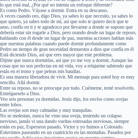
lo que está mal, ¿Por qué no intenta un enfoque diferente?
Es como Pedro. Váyase a dormir. Entra en su descanso.
A veces cuando oro, digo Dios, ya sabes lo que necesito, ya sabes lo
que quiero, ya sabes todo de mí, así que solo te quiero decir que te
amo, confío en ti y te agradezco por llevarme a donde se supone que
debería estar sin rogarle a Dios, pero orando desde un lugar de reposo,
hablando con él desde un lugar de paz, nuestras acciones hablan más
que nuestras palabras cuando puede dormir profundamente como
Pedro un tiempo de gran necesidad demuestra a dios que confía en él
Está diciendo Dios, así que eres mayor que este problema.
Dijiste que nunca dormirías, así que yo me voy a dormir, Aunque las
cosas que no son perfectas en mi vida, voy a relajarme sabiendo que
estás en el trono y que peleas mis batallas.
Es una manera liberadora de vivir. Mi mensaje para usted hoy es muy
sencillo. Allá dormir.
Entre su reposo, no se preocupe por todo. Cuénteme, tenté resolverlo.
Entrégueselo a Dios.
Veo seis personas ya dormidas. Jesús dijo, los envíos como ovejas
entre lobos.
Las ovejas son muy calmadas y muy tranquilas.
No se molestan, nunca he visto una oveja, teniendo un colapso
nervioso, jamás vi una dando vueltas estresadas nerviosas, siempre
están en paz, Esperaron pasado, Victor y yo fuimos a Colorado.
Estuvimos paseando en un cuatriciclo en las montañas. Pasados por
una vuelta, había unas trescientas ovejas en nuestro camino.