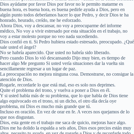
Dios ayúdame por favor Dios por favor no le permito matarme es
buena hora, es buena hora, es buena pedirle ayuda a Dios, pero en
algún punto todos deberíamos hacer lo que Pedro, y decir Dios te ha
honrado, heurado, creído, me he esforzado.
Ahora Dios, voy a descansar, no voy a preocuparme del informe
médico, No voy a vivir estresado por esta situación en el trabajo, no
voy a estar molesto porque no veo nada sucediendo.
Dios confió en ti. Si Pedro hubiera estado estresado, preocupado. ¿Qué
sale usted el ángel?
No se habría aparecido. Que usted no habría sido liberado.
Pero cuando Dios lo vió descansando Dijo muy bien, es tiempo de
hacer algo Me pregunto Si usted vería situaciones dar la vuelta sin
sencillamente regresar a un lugar de paz.
La preocupación no mejora ninguna cosa. Demostrarse, no consigue la
atención de Dios.
Rogarle, recordarle lo que está mal, eso es solo nos deprimes.
Quite el problema del trono, y vuelva a poner a Dios en él.
Y si usted habla más de su problema, que lo que habla de Dios tiene
algo equivocado en el trono, ni un dicho, el otro día decía oye
problema, mi Dios es mucho más grande que tú.
Incluso en oración. En vez de orar en fe. A veces nos quejamos de lo
que nos disgustan.
Dios, esta gente en el trabajo me saca de quicio, mejoras hace algo.
Dios me ha dolido la espalda a seis años, Dios esos precios están muy
altos, necesito tu ayuda, en vez de rogarle a Dios y de recordarle todo