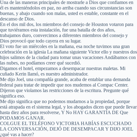
Una de las maneras principales de mostrarle a Dios que confiamos en
él es manteniéndolos en paz, no arriba cuando sus circunstancias son
buenas, y abajo cuando son malas, usted es estable, constante en el
descanso de Dios.
En el dos mil dos, los miembros del consejo de Houston votaron para
que tuviéramos esta instalación, fue una batalla de dos años,
trabajamos duro, convercimos a diferentes miembros del consejo y
Dios provocó que todo cayera en su lugar.
El voto fue un miércoles en la mañana, esa noche tuvimos una gran
celebración en la iglesia La mañana siguiente Victor ello y nuestros dos
hijos salimos de la ciudad para tomar unas vacaciones Andábamos con
las nubes, no podíamos creer qué sucedió.
Digamos el hotel, empezamos a desempacar nuestras maletas. Mi
cuñado Kerin llamó, es nuestro administrador.
Me dijo Joel, una compañía grande, acaba de entablar una demanda
federal para tratar de impedir que nos mudemos al Compac Center.
Dijeron que violamos las restricciones de la escritura. Pregunte qué
significa eso.
Me dijo significa que no podemos mudarnos a la propiedad, porque
está atrapada en el sistema legal, y los abogados dicen que puede llevar
hasta diez años para resolverse, Y No HAY GARANTÍA DE Que
PODAMOS GANAR.
COLGUE EL TELÉFONO VICTORIA HABÍAS ESCUCHADO
LA CONVERSACIÓN, DEJÓ DE DESEMPACAR Y DIJO JOEL
¿qué vas a hacer?