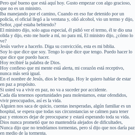
Pero qué bueno que está aquí hoy. Gusto empezar con algo gracioso,
que no es un ministro.
Iba manejando por el camino, Cuando en eso fue detenido por un
policía, el oficial llegó a la ventana y, olió alcohol, vio un termo y dijo,
Señor, ¿qué estaba bebiendo?
El ministro dijo, solo agua especial, él pidió ver el termo, él te dio una
olida y dijo, esto me huele a mí, no para mí, El ministro dijo, ¿cómo lo
ve?
Jesús vuelve a hacerlo. Diga su convicción, esta es mi biblia.
Soy lo que dice que soy. Tengo lo que dice que tengo. Puedo hacer lo
que dice que puedo hacer.
Hoy recibiré la palabra de Dios.
Hoy confieso que mi mente está alerta, mi corazón está receptivo,
nunca más será igual.
En el nombre de Jesús, dios le bendiga. Hoy le quiero hablar de estar
en paz a propósito.
Si usted va a vivir en paz, no va a suceder por accidente.
Cada día tenemos oportunidades para molestarnos, estar ofendidos,
vivir preocupados, así es la vida.
Alguien nos saca de quicio, cuentas inesperadas, algún familiar es un
hospital, se espera que todas sus circunstancias se calmen para tener
paz y entonces dejar de preocuparse y estará esperando toda su vida.
Dios nunca prometió que no mantendría alejados de dificultades,
Nunca dijo que no tendríamos tormentas, pero sí dijo que nos daría paz
en medio de la tormenta.