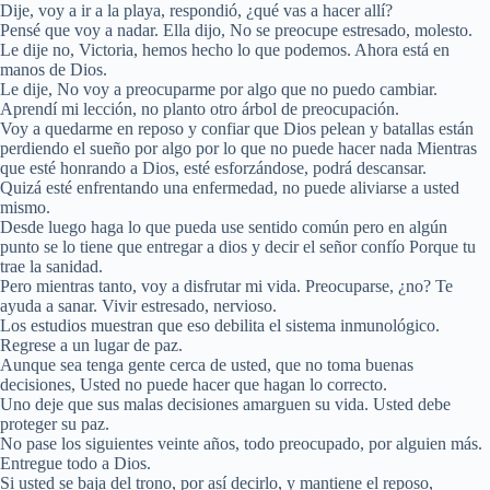
Dije, voy a ir a la playa, respondió, ¿qué vas a hacer allí?
Pensé que voy a nadar. Ella dijo, No se preocupe estresado, molesto.
Le dije no, Victoria, hemos hecho lo que podemos. Ahora está en
manos de Dios.
Le dije, No voy a preocuparme por algo que no puedo cambiar.
Aprendí mi lección, no planto otro árbol de preocupación.
Voy a quedarme en reposo y confiar que Dios pelean y batallas están
perdiendo el sueño por algo por lo que no puede hacer nada Mientras
que esté honrando a Dios, esté esforzándose, podrá descansar.
Quizá esté enfrentando una enfermedad, no puede aliviarse a usted
mismo.
Desde luego haga lo que pueda use sentido común pero en algún
punto se lo tiene que entregar a dios y decir el señor confío Porque tu
trae la sanidad.
Pero mientras tanto, voy a disfrutar mi vida. Preocuparse, ¿no? Te
ayuda a sanar. Vivir estresado, nervioso.
Los estudios muestran que eso debilita el sistema inmunológico.
Regrese a un lugar de paz.
Aunque sea tenga gente cerca de usted, que no toma buenas
decisiones, Usted no puede hacer que hagan lo correcto.
Uno deje que sus malas decisiones amarguen su vida. Usted debe
proteger su paz.
No pase los siguientes veinte años, todo preocupado, por alguien más.
Entregue todo a Dios.
Si usted se baja del trono, por así decirlo, y mantiene el reposo,