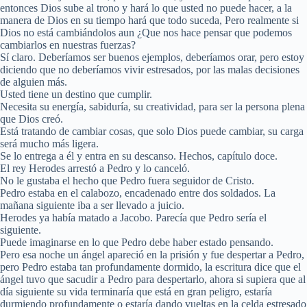
entonces Dios sube al trono y hará lo que usted no puede hacer, a la
manera de Dios en su tiempo hará que todo suceda, Pero realmente si
Dios no está cambiándolos aun ¿Que nos hace pensar que podemos
cambiarlos en nuestras fuerzas?
Sí claro. Deberíamos ser buenos ejemplos, deberíamos orar, pero estoy
diciendo que no deberíamos vivir estresados, por las malas decisiones
de alguien más.
Usted tiene un destino que cumplir.
Necesita su energía, sabiduría, su creatividad, para ser la persona plena
que Dios creó.
Está tratando de cambiar cosas, que solo Dios puede cambiar, su carga
será mucho más ligera.
Se lo entrega a él y entra en su descanso. Hechos, capítulo doce.
El rey Herodes arrestó a Pedro y lo canceló.
No le gustaba el hecho que Pedro fuera seguidor de Cristo.
Pedro estaba en el calabozo, encadenado entre dos soldados. La
mañana siguiente iba a ser llevado a juicio.
Herodes ya había matado a Jacobo. Parecía que Pedro sería el
siguiente.
Puede imaginarse en lo que Pedro debe haber estado pensando.
Pero esa noche un ángel apareció en la prisión y fue despertar a Pedro,
pero Pedro estaba tan profundamente dormido, la escritura dice que el
ángel tuvo que sacudir a Pedro para despertarlo, ahora si supiera que al
día siguiente su vida terminaría que está en gran peligro, estaría
durmiendo profundamente o estaría dando vueltas en la celda estresado