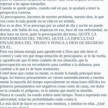
regresar a las aguas tranquilas.
Cuando se quede quieto, cuando esté en paz, le ayudará a tener la
perspectiva correcta.
Al preocuparnos, hacemos de nuestro problema, nuestro dios, lo que
vea como lo más grande en su vida en un sentido.
Eso es su dios. Sí se preocupa por su salud de día y noche no puede
dormir, solo habla de eso, tropiezas en eso, hace de esa enfermedad, su
dios hace un favor, quite la preocupación del trono, QUITE LA
ENFERMEDAD DEL TRONO, QUITE LA DIFICULTAD
FINANCIERA DEL TRONO Y PONGA A DIOS DE REGRESO
EN EL.
Puse esa misma energía para agradecerle a Dios que aún tiene el
control y cada vez que tenga tentación de preocuparse, se le da vuelta,
y agradéscale que él tiene cuidado de esa situación, que la
preocupación sea un recordatorio para cambiar a la alabanza, para
cambiar a lo que es de buen testimonio.
Usted tiene que cuidar su mente, es donde la batalla principal tiene
lugar, los buenos pensamientos no vienen automáticamente a nuestra
mente la mayoría del tiempo especialmente en situaciones difíciles los
primeros pensamientos son negativos cosas como ah caray, ese dolor
en tu costado es peligroso, es lo mismo que murió tu abuelita.
Nunca te casarás, ha estado soltero tanto tiempo. Nunca superarás esta
adversidad, todas las probabilidades están contra ti.
Lo más fácil de hacer es creer esas mentiras, y meditar en ellas. ¿Qué
tal si no me alivio?