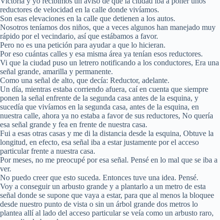
Victoria y yo recibimos un aviso de que la ciudad iba a poner unos
reductores de velocidad en la calle donde vivíamos.
Son esas elevaciones en la calle que detienen a los autos.
Nosotros teníamos dos niños, que a veces algunos han manejado muy
rápido por el vecindario, así que estábamos a favor.
Pero no es una petición para ayudar a que lo hicieran.
Por eso cuántas calles y esa misma área ya tenían esos reductores.
Vi que la ciudad puso un letrero notificando a los conductores, Era una
señal grande, amarilla y permanente.
Como una señal de alto, que decía: Reductor, adelante.
Un día, mientras estaba corriendo afuera, caí en cuenta que siempre
ponen la señal enfrente de la segunda casa antes de la esquina, y
sucedía que vivíamos en la segunda casa, antes de la esquina, en
nuestra calle, ahora ya no estaba a favor de sus reductores, No quería
esa señal grande y fea en frente de nuestra casa.
Fui a esas otras casas y me di la distancia desde la esquina, Obtuve la
longitud, en efecto, esa señal iba a estar justamente por el acceso
particular frente a nuestra casa.
Por meses, no me preocupé por esa señal. Pensé en lo mal que se iba a
ver.
No puedo creer que esto suceda. Entonces tuve una idea. Pensé.
Voy a conseguir un arbusto grande y a plantarlo a un metro de esta
señal donde se supone que vaya a estar, para que al menos la bloquee
desde nuestro punto de vista o sin un árbol grande dos metros lo
plantea allí al lado del acceso particular se veía como un arbusto raro,