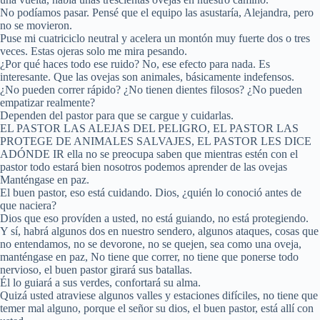
No podíamos pasar. Pensé que el equipo las asustaría, Alejandra, pero
no se movieron.
Puse mi cuatriciclo neutral y acelera un montón muy fuerte dos o tres
veces. Estas ojeras solo me mira pesando.
¿Por qué haces todo ese ruido? No, ese efecto para nada. Es
interesante. Que las ovejas son animales, básicamente indefensos.
¿No pueden correr rápido? ¿No tienen dientes filosos? ¿No pueden
empatizar realmente?
Dependen del pastor para que se cargue y cuidarlas.
EL PASTOR LAS ALEJAS DEL PELIGRO, EL PASTOR LAS
PROTEGE DE ANIMALES SALVAJES, EL PASTOR LES DICE
ADÓNDE IR ella no se preocupa saben que mientras estén con el
pastor todo estará bien nosotros podemos aprender de las ovejas
Manténgase en paz.
El buen pastor, eso está cuidando. Dios, ¿quién lo conoció antes de
que naciera?
Dios que eso províden a usted, no está guiando, no está protegiendo.
Y sí, habrá algunos dos en nuestro sendero, algunos ataques, cosas que
no entendamos, no se devorone, no se quejen, sea como una oveja,
manténgase en paz, No tiene que correr, no tiene que ponerse todo
nervioso, el buen pastor girará sus batallas.
Él lo guiará a sus verdes, confortará su alma.
Quizá usted atraviese algunos valles y estaciones difíciles, no tiene que
temer mal alguno, porque el señor su dios, el buen pastor, está allí con