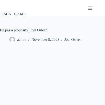
Skip
to
content
JESÚS TE AMA
En paz a propósito | Joel Osteen
admin
November 8, 2023
Joel Osteen