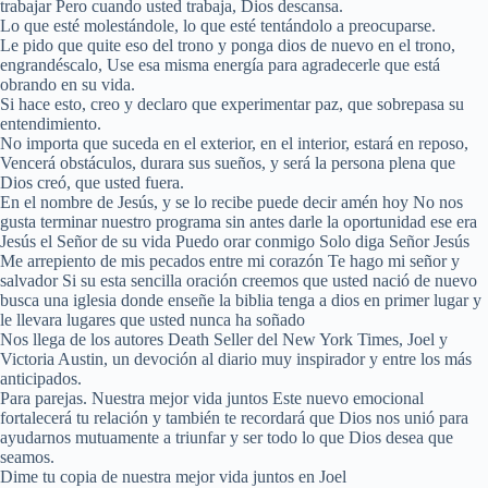
trabajar Pero cuando usted trabaja, Dios descansa.
Lo que esté molestándole, lo que esté tentándolo a preocuparse.
Le pido que quite eso del trono y ponga dios de nuevo en el trono,
engrandéscalo, Use esa misma energía para agradecerle que está
obrando en su vida.
Si hace esto, creo y declaro que experimentar paz, que sobrepasa su
entendimiento.
No importa que suceda en el exterior, en el interior, estará en reposo,
Vencerá obstáculos, durara sus sueños, y será la persona plena que
Dios creó, que usted fuera.
En el nombre de Jesús, y se lo recibe puede decir amén hoy No nos
gusta terminar nuestro programa sin antes darle la oportunidad ese era
Jesús el Señor de su vida Puedo orar conmigo Solo diga Señor Jesús
Me arrepiento de mis pecados entre mi corazón Te hago mi señor y
salvador Si su esta sencilla oración creemos que usted nació de nuevo
busca una iglesia donde enseñe la biblia tenga a dios en primer lugar y
le llevara lugares que usted nunca ha soñado
Nos llega de los autores Death Seller del New York Times, Joel y
Victoria Austin, un devoción al diario muy inspirador y entre los más
anticipados.
Para parejas. Nuestra mejor vida juntos Este nuevo emocional
fortalecerá tu relación y también te recordará que Dios nos unió para
ayudarnos mutuamente a triunfar y ser todo lo que Dios desea que
seamos.
Dime tu copia de nuestra mejor vida juntos en Joel