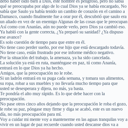
debo haber oído bien a Dios, este hombre es peligroso, pero no sabía
qué se preocupaba por algo de lo cual Dios ya se había encargado, No
sabía que Saulo ya había tenido un cambio de corazón en el camino a
Damasco, cuando finalmente fue a orar por él, descubrió que saulo era
un aliado en vez de un enemigo Algunas de las cosas que le preocupan
Así como con Ananías, aún no puede verlo, pero Dios ya cambió eso.
Ya habló con la gente correcta, ¿Ya preparó su sanidad? ¿Ya dispuso
ese avance?
Es solo cuestión de tiempo para que entre en él.
No tiene caso perder sueño, por ese hijo que está descargado todavía.
No tiene caso, están frustrado por ese informe médico negativo.
Por la situación del trabajo, la amenaza, ya ha sido cancelada.
La solución ya está en ruta, manténgase en paz, tú como Ananía,
entrará en lo que Dios ya ha hecho.
Amigos, que la preocupación no le robe.
Si un ladrón entrará en su puga cada semana, y tomara sus alimentos,
su ropa, robar a sus muebles y no llevaría mucho tiempo para que
usted se desesperara y dijera, no más, ya basta.
Te pondría el alto muy rápido. Es lo que debe hacer con la
preocupación.
No pase otros cinco años dejando que la preocupación le roba el gozo,
le robe su paz, póngase muy firme y diga se acabó, este es un nuevo
día, no más preocupación para mí.
Voy a cuidar mi mente voy a mantenerme en las aguas tranquilas voy a
vivir en un lugar de paz recuerde cuando usted descanse dios va a