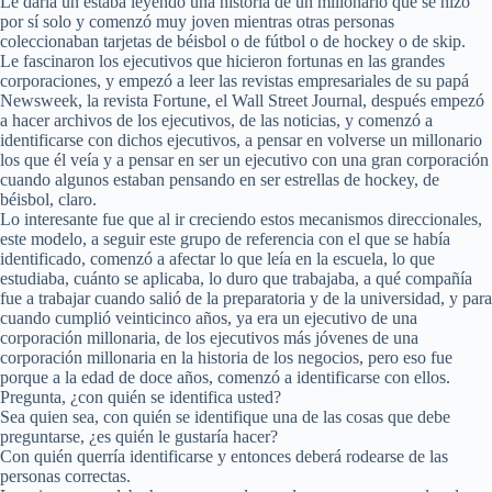
Le daría un estaba leyendo una historia de un millonario que se hizo
por sí solo y comenzó muy joven mientras otras personas
coleccionaban tarjetas de béisbol o de fútbol o de hockey o de skip.
Le fascinaron los ejecutivos que hicieron fortunas en las grandes
corporaciones, y empezó a leer las revistas empresariales de su papá
Newsweek, la revista Fortune, el Wall Street Journal, después empezó
a hacer archivos de los ejecutivos, de las noticias, y comenzó a
identificarse con dichos ejecutivos, a pensar en volverse un millonario
los que él veía y a pensar en ser un ejecutivo con una gran corporación
cuando algunos estaban pensando en ser estrellas de hockey, de
béisbol, claro.
Lo interesante fue que al ir creciendo estos mecanismos direccionales,
este modelo, a seguir este grupo de referencia con el que se había
identificado, comenzó a afectar lo que leía en la escuela, lo que
estudiaba, cuánto se aplicaba, lo duro que trabajaba, a qué compañía
fue a trabajar cuando salió de la preparatoria y de la universidad, y para
cuando cumplió veinticinco años, ya era un ejecutivo de una
corporación millonaria, de los ejecutivos más jóvenes de una
corporación millonaria en la historia de los negocios, pero eso fue
porque a la edad de doce años, comenzó a identificarse con ellos.
Pregunta, ¿con quién se identifica usted?
Sea quien sea, con quién se identifique una de las cosas que debe
preguntarse, ¿es quién le gustaría hacer?
Con quién querría identificarse y entonces deberá rodearse de las
personas correctas.