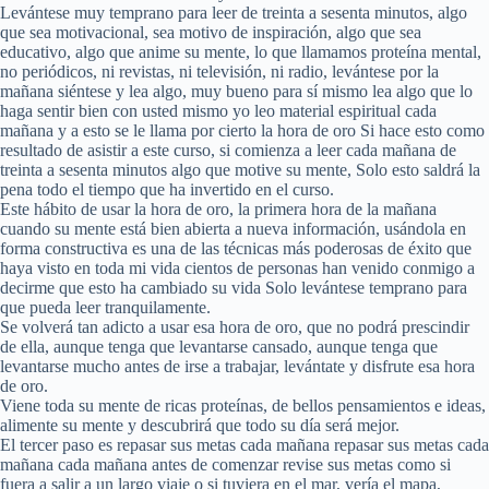
Levántese muy temprano para leer de treinta a sesenta minutos, algo
que sea motivacional, sea motivo de inspiración, algo que sea
educativo, algo que anime su mente, lo que llamamos proteína mental,
no periódicos, ni revistas, ni televisión, ni radio, levántese por la
mañana siéntese y lea algo, muy bueno para sí mismo lea algo que lo
haga sentir bien con usted mismo yo leo material espiritual cada
mañana y a esto se le llama por cierto la hora de oro Si hace esto como
resultado de asistir a este curso, si comienza a leer cada mañana de
treinta a sesenta minutos algo que motive su mente, Solo esto saldrá la
pena todo el tiempo que ha invertido en el curso.
Este hábito de usar la hora de oro, la primera hora de la mañana
cuando su mente está bien abierta a nueva información, usándola en
forma constructiva es una de las técnicas más poderosas de éxito que
haya visto en toda mi vida cientos de personas han venido conmigo a
decirme que esto ha cambiado su vida Solo levántese temprano para
que pueda leer tranquilamente.
Se volverá tan adicto a usar esa hora de oro, que no podrá prescindir
de ella, aunque tenga que levantarse cansado, aunque tenga que
levantarse mucho antes de irse a trabajar, levántate y disfrute esa hora
de oro.
Viene toda su mente de ricas proteínas, de bellos pensamientos e ideas,
alimente su mente y descubrirá que todo su día será mejor.
El tercer paso es repasar sus metas cada mañana repasar sus metas cada
mañana cada mañana antes de comenzar revise sus metas como si
fuera a salir a un largo viaje o si tuviera en el mar, vería el mapa,