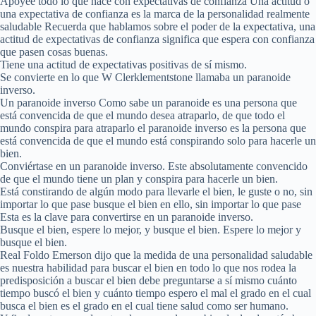
Apoyee todo lo que hace con expectativas de confianza Una actitud o
una expectativa de confianza es la marca de la personalidad realmente
saludable Recuerda que hablamos sobre el poder de la expectativa, una
actitud de expectativas de confianza significa que espera con confianza
que pasen cosas buenas.
Tiene una actitud de expectativas positivas de sí mismo.
Se convierte en lo que W Clerklementstone llamaba un paranoide
inverso.
Un paranoide inverso Como sabe un paranoide es una persona que
está convencida de que el mundo desea atraparlo, de que todo el
mundo conspira para atraparlo el paranoide inverso es la persona que
está convencida de que el mundo está conspirando solo para hacerle un
bien.
Conviértase en un paranoide inverso. Este absolutamente convencido
de que el mundo tiene un plan y conspira para hacerle un bien.
Está constirando de algún modo para llevarle el bien, le guste o no, sin
importar lo que pase busque el bien en ello, sin importar lo que pase
Esta es la clave para convertirse en un paranoide inverso.
Busque el bien, espere lo mejor, y busque el bien. Espere lo mejor y
busque el bien.
Real Foldo Emerson dijo que la medida de una personalidad saludable
es nuestra habilidad para buscar el bien en todo lo que nos rodea la
predisposición a buscar el bien debe preguntarse a sí mismo cuánto
tiempo buscó el bien y cuánto tiempo espero el mal el grado en el cual
busca el bien es el grado en el cual tiene salud como ser humano.