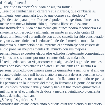
daría algo bueno?
¿Cree que eso afectaría su vida de alguna forma?
¿Cree que cambiarían su carrera y sus ingresos, que cambiaría su
ambiente, que cambiaría todo lo que ocurre a su alrededor?
¿Puede usted para que si Porque el poder de su gestión, alimentar su
mente con nueva información quinientos libros en diez años
transformarían su vida de tal forma que nunca podría reconocerla Lo
siguiente con respecto a alimentar su mente es escuche cintas El
descubrimiento del aprendizaje con audio cassette ha sido considerado
el gran avance único en la educación desde el movimiento de la
imprenta o la invención de la imprenta el aprendizaje con cassets de
audio pone las mejores mentes del mundo con sus mejores
pensamientos expuestos elaborados editados fuertemente comprimidos
y juntos en sus manos por unos cuantos dólares nada más.
Usted puede caminar viajar correr con algunas de las grandes mentes
vivas por sólo unos cuantos dólares Escuche cintas en su auto La
persona promedio que maneja pasa de quinientos a mil horas al año en
su auto quinientos a mil horas al año la mayoría de esas personas solo
se sientan ahí y escuchan radio al radio lo llamamos con todo respeto a
las personas en la industria del radio, lo llamamos la goma de mascar
de los oídos, porque habla y habla y habla y finalmente quinientos a
mil horas es el equivalente de doce y media a veinticinco o cuarenta
horas de trabajo semana.
¿Sabe qué significa eso?
Significa que estaba obteniendo o puede estar recibiendo el beneficio