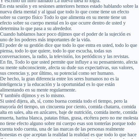
Y escribió un libro llamado La nueva dieta lo logra.
En esta sesión y en sesiones anteriores hemos estado hablando sobre la
nueva dieta mental y al igual que todo lo que come tiene un efecto
sobre su cuerpo físico Todo lo que alimenta en su mente tiene un
efecto sobre su cuerpo mental en lo que ocurre dentro de usted y
determina lo que pasa a su alrededor.
Cuando hablamos hace poco dijimos que el poder de la sujeción es
uno de los poderes más importantes de la vida.
El poder de su gestión dice que todo lo que entra en usted, todo lo que
piensa, todo lo que quiere, todo lo que escucha, todas sus
conversaciones, la radio, la televisión, los periódicos y las revistas.
En fin, Todo lo que usted permite que influye a su pensamiento, afecta
su mente subconsciente, afecta su dude sus expectativas, sus valores,
sus creencias y, por último, su potencial como ser humano.
De hecho, la gran diferencia entre los seres humanos no es la
inteligencia y la educación y la oportunidad es lo que están
alimentando en su mente regularmente.
Y también dijimos y es lo mismo.
Si usted dijera, ah, sí, como buena comida todo el tiempo, pero la
mayoría del tiempo, un cincuenta por ciento, comida chatarra, comida
alta en sales, alta en azúcares, baje de nutrición, comida inerte, comida
muerta, harina blanca, patatas fritas, grasa, etcétera pero no me molesta
no tiene efecto alguno sobre mi cuerpo esas son tonterías porque todo
cuenta todo cuenta, una de las marcas de las personas realmente
honestas es que aceptan la realidad la realidad es que todo lo que hace