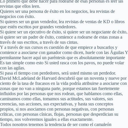
Lo primero que debe hacer para rodearse de esas personas es leer las
revistas que ellos leen.
Quieres ser una persona de éxito en los negocios, lea revistas de
negocios con éxito.
Si quieres ser un gran vendedor, lea revistas de ventas de KD o libros
que estén escritos por grandes vendedores.
Si quiere ser un ejecutivo de éxito, si quiere ser un negociante de éxito,
si quiere ser un padre de éxito, comience a rodearse de estas zonas a
través de sus escritos, a través de sus cintas.
Y a través de sus cursos es cuestión de que empiece a buscarlos y
comience a asociarse con ganador como dicen, huele con las Águilas Y
permítanme hacer aquí un paréntesis que es absolutamente importante
Es tan simple como esto Si usted rasca con los pavos, no puede volar
con las agilas.
Si pasa el tiempo con perdedores, será usted mismo un perdedor.
David McLadeland de Harvard descubrió que un noventa y nueve por
ciento de la tasa de fracasos en la vida podría atribuirse a asociarse con
zonas que no van a ninguna parte, porque estamos tan fuertemente
influidos por las personas que nos rodean, que hablamos como ellas,
caminamos como ellas, tomamos sus actitudes, sus valores, sus
creencias, sus acciones, sus expectativas, y hasta sus conceptos
propios, si nos asociamos con personas negativas, con personas
críticas, con personas cínicas, flojas, personas que desperdician su
tiempo, nos volveremos iguales a ellas exactamente.
Todos nosotros tenemos la tendencia de ser como el camaleón