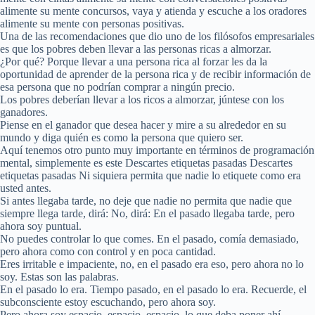
alimente su mente concursos, vaya y atienda y escuche a los oradores
alimente su mente con personas positivas.
Una de las recomendaciones que dio uno de los filósofos empresariales
es que los pobres deben llevar a las personas ricas a almorzar.
¿Por qué? Porque llevar a una persona rica al forzar les da la
oportunidad de aprender de la persona rica y de recibir información de
esa persona que no podrían comprar a ningún precio.
Los pobres deberían llevar a los ricos a almorzar, júntese con los
ganadores.
Piense en el ganador que desea hacer y mire a su alrededor en su
mundo y diga quién es como la persona que quiero ser.
Aquí tenemos otro punto muy importante en términos de programación
mental, simplemente es este Descartes etiquetas pasadas Descartes
etiquetas pasadas Ni siquiera permita que nadie lo etiquete como era
usted antes.
Si antes llegaba tarde, no deje que nadie no permita que nadie que
siempre llega tarde, dirá: No, dirá: En el pasado llegaba tarde, pero
ahora soy puntual.
No puedes controlar lo que comes. En el pasado, comía demasiado,
pero ahora como con control y en poca cantidad.
Eres irritable e impaciente, no, en el pasado era eso, pero ahora no lo
soy. Estas son las palabras.
En el pasado lo era. Tiempo pasado, en el pasado lo era. Recuerde, el
subconsciente estoy escuchando, pero ahora soy.
Pero ahora soy espacio, espacio, espacio, lo que deba poner ahí.