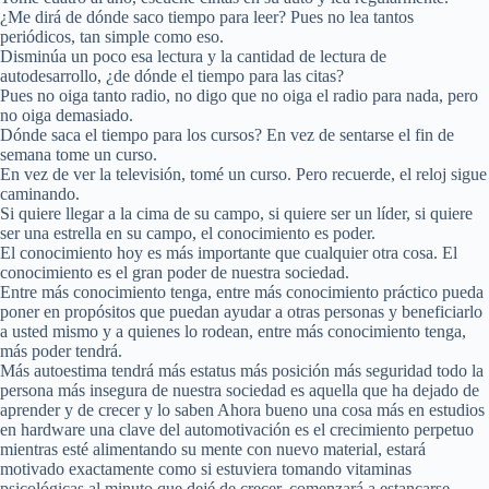
¿Me dirá de dónde saco tiempo para leer? Pues no lea tantos
periódicos, tan simple como eso.
Disminúa un poco esa lectura y la cantidad de lectura de
autodesarrollo, ¿de dónde el tiempo para las citas?
Pues no oiga tanto radio, no digo que no oiga el radio para nada, pero
no oiga demasiado.
Dónde saca el tiempo para los cursos? En vez de sentarse el fin de
semana tome un curso.
En vez de ver la televisión, tomé un curso. Pero recuerde, el reloj sigue
caminando.
Si quiere llegar a la cima de su campo, si quiere ser un líder, si quiere
ser una estrella en su campo, el conocimiento es poder.
El conocimiento hoy es más importante que cualquier otra cosa. El
conocimiento es el gran poder de nuestra sociedad.
Entre más conocimiento tenga, entre más conocimiento práctico pueda
poner en propósitos que puedan ayudar a otras personas y beneficiarlo
a usted mismo y a quienes lo rodean, entre más conocimiento tenga,
más poder tendrá.
Más autoestima tendrá más estatus más posición más seguridad todo la
persona más insegura de nuestra sociedad es aquella que ha dejado de
aprender y de crecer y lo saben Ahora bueno una cosa más en estudios
en hardware una clave del automotivación es el crecimiento perpetuo
mientras esté alimentando su mente con nuevo material, estará
motivado exactamente como si estuviera tomando vitaminas
psicológicas al minuto que dejé de crecer, comenzará a estancarse.