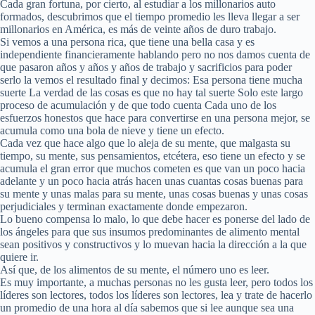
Cada gran fortuna, por cierto, al estudiar a los millonarios auto
formados, descubrimos que el tiempo promedio les lleva llegar a ser
millonarios en América, es más de veinte años de duro trabajo.
Si vemos a una persona rica, que tiene una bella casa y es
independiente financieramente hablando pero no nos damos cuenta de
que pasaron años y años y años de trabajo y sacrificios para poder
serlo la vemos el resultado final y decimos: Esa persona tiene mucha
suerte La verdad de las cosas es que no hay tal suerte Solo este largo
proceso de acumulación y de que todo cuenta Cada uno de los
esfuerzos honestos que hace para convertirse en una persona mejor, se
acumula como una bola de nieve y tiene un efecto.
Cada vez que hace algo que lo aleja de su mente, que malgasta su
tiempo, su mente, sus pensamientos, etcétera, eso tiene un efecto y se
acumula el gran error que muchos cometen es que van un poco hacia
adelante y un poco hacia atrás hacen unas cuantas cosas buenas para
su mente y unas malas para su mente, unas cosas buenas y unas cosas
perjudiciales y terminan exactamente donde empezaron.
Lo bueno compensa lo malo, lo que debe hacer es ponerse del lado de
los ángeles para que sus insumos predominantes de alimento mental
sean positivos y constructivos y lo muevan hacia la dirección a la que
quiere ir.
Así que, de los alimentos de su mente, el número uno es leer.
Es muy importante, a muchas personas no les gusta leer, pero todos los
líderes son lectores, todos los líderes son lectores, lea y trate de hacerlo
un promedio de una hora al día sabemos que si lee aunque sea una