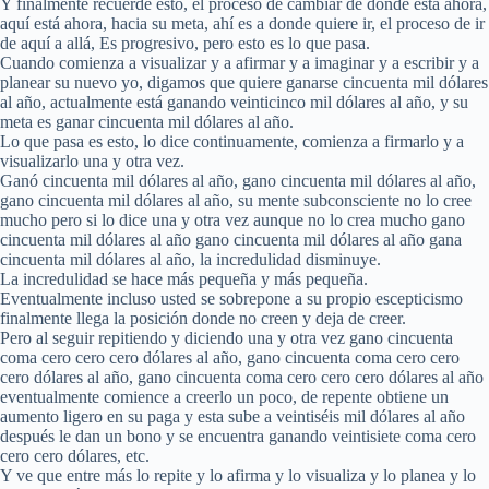
Y finalmente recuerde esto, el proceso de cambiar de donde está ahora,
aquí está ahora, hacia su meta, ahí es a donde quiere ir, el proceso de ir
de aquí a allá, Es progresivo, pero esto es lo que pasa.
Cuando comienza a visualizar y a afirmar y a imaginar y a escribir y a
planear su nuevo yo, digamos que quiere ganarse cincuenta mil dólares
al año, actualmente está ganando veinticinco mil dólares al año, y su
meta es ganar cincuenta mil dólares al año.
Lo que pasa es esto, lo dice continuamente, comienza a firmarlo y a
visualizarlo una y otra vez.
Ganó cincuenta mil dólares al año, gano cincuenta mil dólares al año,
gano cincuenta mil dólares al año, su mente subconsciente no lo cree
mucho pero si lo dice una y otra vez aunque no lo crea mucho gano
cincuenta mil dólares al año gano cincuenta mil dólares al año gana
cincuenta mil dólares al año, la incredulidad disminuye.
La incredulidad se hace más pequeña y más pequeña.
Eventualmente incluso usted se sobrepone a su propio escepticismo
finalmente llega la posición donde no creen y deja de creer.
Pero al seguir repitiendo y diciendo una y otra vez gano cincuenta
coma cero cero cero dólares al año, gano cincuenta coma cero cero
cero dólares al año, gano cincuenta coma cero cero cero dólares al año
eventualmente comience a creerlo un poco, de repente obtiene un
aumento ligero en su paga y esta sube a veintiséis mil dólares al año
después le dan un bono y se encuentra ganando veintisiete coma cero
cero cero dólares, etc.
Y ve que entre más lo repite y lo afirma y lo visualiza y lo planea y lo