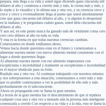
prepara, más llega a su vida y usted sigue diciendo gano cincuenta mil
dólares al año y comienza a creerlo más y más, lo crema más y más, y
lo repite y lo visualice y lo afirma una y otra vez, y su creencia crece y
crece y crece y eventualmente llega al punto que usted absolutamente
cree que gana cincuenta mil dólares al año, y si alguien lo despertará
en la mañana y le preguntara cuánto ganas, usted diría cincuenta mil
dólares al año.
Y aun así, en este punto nunca ha ganado más de veintisiete coma cero
cero cero dólares al año en toda su vida.
Y esta es la forma en que todas nuestras creencias cambian.
Comenzamos en donde estábamos ahora.
Vemos hacia donde queremos estar en el futuro y comenzamos a
alimentar nuestra mente con nuevo alimento mental consistente con el
lugar a donde queremos llegar.
Al alimentar nuestra mente con ese alimento empezamos con
escepticismo e incredulidad y realmente su escepticismo e incredulidad
es el mayor obstáculo para su éxito.
Repítalo una y otra vez. Al continuar trabajando con nosotros mismos
y nos sobreponemos a esta situación, comenzamos a creer más y más
que es posible comenzamos a ver la posibilidad de ello más y más
profundamente en el subconsciente.
Ahora en propaganda esto se llama la gran mentira.
La teoría de la gran mentira fue el descubrimiento de que si repitiera
cualquier cosa una y otra vez a menudo aún la persona más inteligente
comenzaría a creerlo Con respecto a su vida y a la mía, esto se llama la