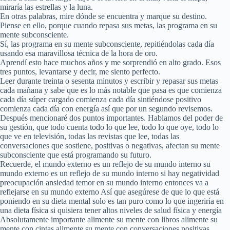
miraría las estrellas y la luna.
En otras palabras, mire dónde se encuentra y marque su destino.
Piense en ello, porque cuando repasa sus metas, las programa en su
mente subconsciente.
Sí, las programa en su mente subconsciente, repitiéndolas cada día
usando esa maravillosa técnica de la hora de oro.
Aprendí esto hace muchos años y me sorprendió en alto grado. Esos
tres puntos, levantarse y decir, me siento perfecto.
Leer durante treinta o sesenta minutos y escribir y repasar sus metas
cada mañana y sabe que es lo más notable que pasa es que comienza
cada día súper cargado comienza cada día sintiéndose positivo
comienza cada día con energía así que por un segundo revisemos.
Después mencionaré dos puntos importantes. Hablamos del poder de
su gestión, que todo cuenta todo lo que lee, todo lo que oye, todo lo
que ve en televisión, todas las revistas que lee, todas las
conversaciones que sostiene, positivas o negativas, afectan su mente
subconsciente que está programando su futuro.
Recuerde, el mundo externo es un reflejo de su mundo interno su
mundo externo es un reflejo de su mundo interno si hay negatividad
preocupación ansiedad temor en su mundo interno entonces va a
reflejarse en su mundo externo Así que asegúrese de que lo que está
poniendo en su dieta mental solo es tan puro como lo que ingeriría en
una dieta física si quisiera tener altos niveles de salud física y energía
Absolutamente importante alimente su mente con libros alimente su
mente con cintas alimente su mente con conversaciones positivas