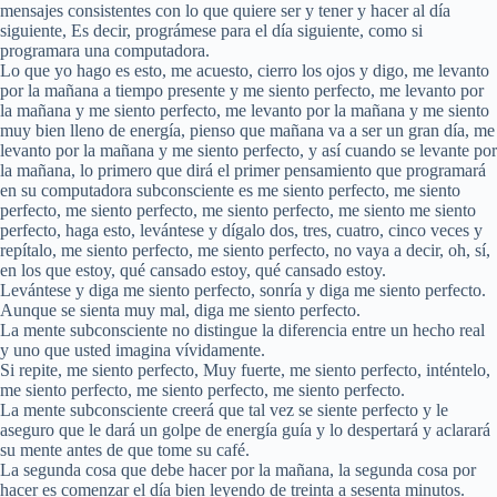
mensajes consistentes con lo que quiere ser y tener y hacer al día
siguiente, Es decir, prográmese para el día siguiente, como si
programara una computadora.
Lo que yo hago es esto, me acuesto, cierro los ojos y digo, me levanto
por la mañana a tiempo presente y me siento perfecto, me levanto por
la mañana y me siento perfecto, me levanto por la mañana y me siento
muy bien lleno de energía, pienso que mañana va a ser un gran día, me
levanto por la mañana y me siento perfecto, y así cuando se levante por
la mañana, lo primero que dirá el primer pensamiento que programará
en su computadora subconsciente es me siento perfecto, me siento
perfecto, me siento perfecto, me siento perfecto, me siento me siento
perfecto, haga esto, levántese y dígalo dos, tres, cuatro, cinco veces y
repítalo, me siento perfecto, me siento perfecto, no vaya a decir, oh, sí,
en los que estoy, qué cansado estoy, qué cansado estoy.
Levántese y diga me siento perfecto, sonría y diga me siento perfecto.
Aunque se sienta muy mal, diga me siento perfecto.
La mente subconsciente no distingue la diferencia entre un hecho real
y uno que usted imagina vívidamente.
Si repite, me siento perfecto, Muy fuerte, me siento perfecto, inténtelo,
me siento perfecto, me siento perfecto, me siento perfecto.
La mente subconsciente creerá que tal vez se siente perfecto y le
aseguro que le dará un golpe de energía guía y lo despertará y aclarará
su mente antes de que tome su café.
La segunda cosa que debe hacer por la mañana, la segunda cosa por
hacer es comenzar el día bien leyendo de treinta a sesenta minutos.