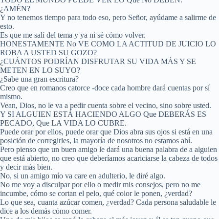
¿AMÉN?
Y no tenemos tiempo para todo eso, pero Señor, ayúdame a salirme de
esto.
Es que me salí del tema y ya ni sé cómo volver.
HONESTAMENTE No VE COMO LA ACTITUD DE JUICIO LO
ROBA A USTED SU GOZO?
¿CUÁNTOS PODRÍAN DISFRUTAR SU VIDA MÁS Y SE
METEN EN LO SUYO?
¿Sabe una gran escritura?
Creo que en romanos catorce -doce cada hombre dará cuentas por sí
mismo.
Vean, Dios, no le va a pedir cuenta sobre el vecino, sino sobre usted.
Y SI ALGUIEN ESTÁ HACIENDO ALGO Que DEBERÁS ES
PECADO, Que LA VIDA LO CUBRE.
Puede orar por ellos, puede orar que Dios abra sus ojos si está en una
posición de corregirles, la mayoría de nosotros no estamos ahí.
Pero pienso que un buen amigo le dará una buena palabra de a alguien
que está abierto, no creo que deberíamos acariciarse la cabeza de todos
y decir más bien.
No, si un amigo mío va care en adulterio, le diré algo.
No me voy a disculpar por ello o medir mis consejos, pero no me
incumbe, cómo se cortan el pelo, qué color le ponen, ¿verdad?
Lo que sea, cuanta azúcar comen, ¿verdad? Cada persona saludable le
dice a los demás cómo comer.