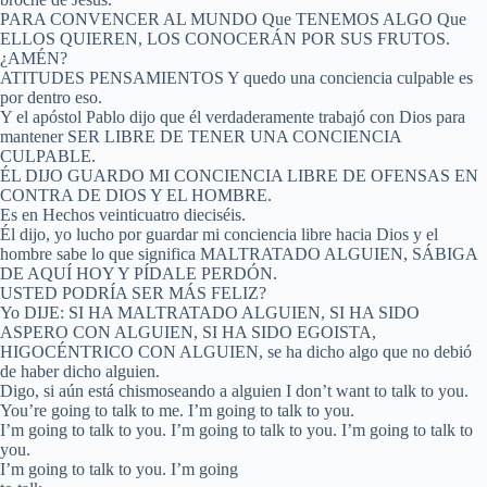
PARA CONVENCER AL MUNDO Que TENEMOS ALGO Que
ELLOS QUIEREN, LOS CONOCERÁN POR SUS FRUTOS.
¿AMÉN?
ATITUDES PENSAMIENTOS Y quedo una conciencia culpable es
por dentro eso.
Y el apóstol Pablo dijo que él verdaderamente trabajó con Dios para
mantener SER LIBRE DE TENER UNA CONCIENCIA
CULPABLE.
ÉL DIJO GUARDO MI CONCIENCIA LIBRE DE OFENSAS EN
CONTRA DE DIOS Y EL HOMBRE.
Es en Hechos veinticuatro dieciséis.
Él dijo, yo lucho por guardar mi conciencia libre hacia Dios y el
hombre sabe lo que significa MALTRATADO ALGUIEN, SÁBIGA
DE AQUÍ HOY Y PÍDALE PERDÓN.
USTED PODRÍA SER MÁS FELIZ?
Yo DIJE: SI HA MALTRATADO ALGUIEN, SI HA SIDO
ASPERO CON ALGUIEN, SI HA SIDO EGOISTA,
HIGOCÉNTRICO CON ALGUIEN, se ha dicho algo que no debió
de haber dicho alguien.
Digo, si aún está chismoseando a alguien I don’t want to talk to you.
You’re going to talk to me. I’m going to talk to you.
I’m going to talk to you. I’m going to talk to you. I’m going to talk to
you.
I’m going to talk to you. I’m going