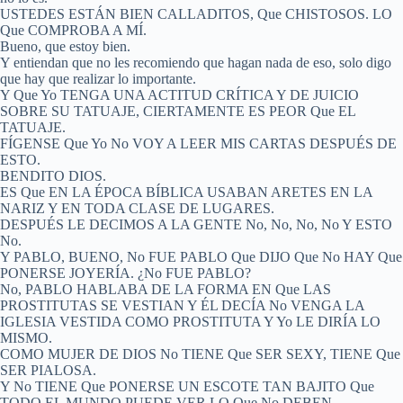
USTEDES ESTÁN BIEN CALLADITOS, Que CHISTOSOS. LO
Que COMPROBA A MÍ.
Bueno, que estoy bien.
Y entiendan que no les recomiendo que hagan nada de eso, solo digo
que hay que realizar lo importante.
Y Que Yo TENGA UNA ACTITUD CRÍTICA Y DE JUICIO
SOBRE SU TATUAJE, CIERTAMENTE ES PEOR Que EL
TATUAJE.
FÍGENSE Que Yo No VOY A LEER MIS CARTAS DESPUÉS DE
ESTO.
BENDITO DIOS.
ES Que EN LA ÉPOCA BÍBLICA USABAN ARETES EN LA
NARIZ Y EN TODA CLASE DE LUGARES.
DESPUÉS LE DECIMOS A LA GENTE No, No, No, No Y ESTO
No.
Y PABLO, BUENO, No FUE PABLO Que DIJO Que No HAY Que
PONERSE JOYERÍA. ¿No FUE PABLO?
No, PABLO HABLABA DE LA FORMA EN Que LAS
PROSTITUTAS SE VESTIAN Y ÉL DECÍA No VENGA LA
IGLESIA VESTIDA COMO PROSTITUTA Y Yo LE DIRÍA LO
MISMO.
COMO MUJER DE DIOS No TIENE Que SER SEXY, TIENE Que
SER PIALOSA.
Y No TIENE Que PONERSE UN ESCOTE TAN BAJITO Que
TODO EL MUNDO PUEDE VER LO Que No DEBEN.