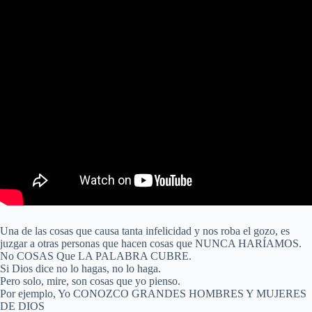
Una de las cosas que causa tanta infelicidad y nos roba el gozo, es
juzgar a otras personas que hacen cosas que NUNCA HARÍAMOS.
No COSAS Que LA PALABRA CUBRE.
Si Dios dice no lo hagas, no lo haga.
Pero solo, mire, son cosas que yo pienso.
Por ejemplo, Yo CONOZCO GRANDES HOMBRES Y MUJERES
DE DIOS