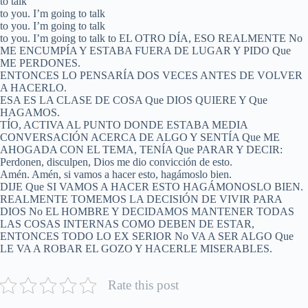
to talk
to you. I’m going to talk
to you. I’m going to talk
to you. I’m going to talk to EL OTRO DÍA, ESO REALMENTE No
ME ENCUMPÍA Y ESTABA FUERA DE LUGAR Y PIDO Que
ME PERDONES.
ENTONCES LO PENSARÍA DOS VECES ANTES DE VOLVER
A HACERLO.
ESA ES LA CLASE DE COSA Que DIOS QUIERE Y Que
HAGAMOS.
TÍO, ACTIVA AL PUNTO DONDE ESTABA MEDIA
CONVERSACIÓN ACERCA DE ALGO Y SENTÍA Que ME
AHOGADA CON EL TEMA, TENÍA Que PARAR Y DECIR:
Perdonen, disculpen, Dios me dio convicción de esto.
Amén. Amén, si vamos a hacer esto, hagámoslo bien.
DIJE Que SI VAMOS A HACER ESTO HAGÁMONOSLO BIEN.
REALMENTE TOMEMOS LA DECISIÓN DE VIVIR PARA
DIOS No EL HOMBRE Y DECIDAMOS MANTENER TODAS
LAS COSAS INTERNAS COMO DEBEN DE ESTAR,
ENTONCES TODO LO EX SERIOR No VA A SER ALGO Que
LE VA A ROBAR EL GOZO Y HACERLE MISERABLES.
Rate this post