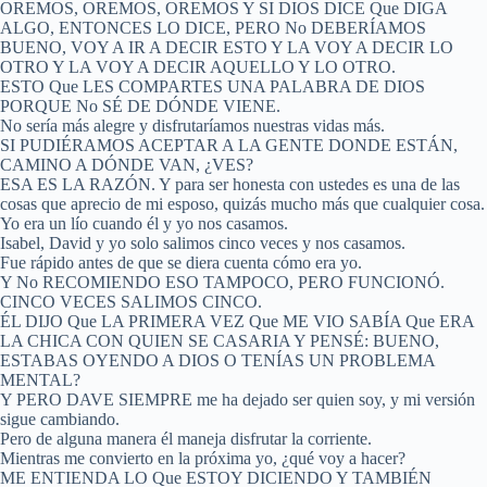
OREMOS, OREMOS, OREMOS Y SI DIOS DICE Que DIGA
ALGO, ENTONCES LO DICE, PERO No DEBERÍAMOS
BUENO, VOY A IR A DECIR ESTO Y LA VOY A DECIR LO
OTRO Y LA VOY A DECIR AQUELLO Y LO OTRO.
ESTO Que LES COMPARTES UNA PALABRA DE DIOS
PORQUE No SÉ DE DÓNDE VIENE.
No sería más alegre y disfrutaríamos nuestras vidas más.
SI PUDIÉRAMOS ACEPTAR A LA GENTE DONDE ESTÁN,
CAMINO A DÓNDE VAN, ¿VES?
ESA ES LA RAZÓN. Y para ser honesta con ustedes es una de las
cosas que aprecio de mi esposo, quizás mucho más que cualquier cosa.
Yo era un lío cuando él y yo nos casamos.
Isabel, David y yo solo salimos cinco veces y nos casamos.
Fue rápido antes de que se diera cuenta cómo era yo.
Y No RECOMIENDO ESO TAMPOCO, PERO FUNCIONÓ.
CINCO VECES SALIMOS CINCO.
ÉL DIJO Que LA PRIMERA VEZ Que ME VIO SABÍA Que ERA
LA CHICA CON QUIEN SE CASARIA Y PENSÉ: BUENO,
ESTABAS OYENDO A DIOS O TENÍAS UN PROBLEMA
MENTAL?
Y PERO DAVE SIEMPRE me ha dejado ser quien soy, y mi versión
sigue cambiando.
Pero de alguna manera él maneja disfrutar la corriente.
Mientras me convierto en la próxima yo, ¿qué voy a hacer?
ME ENTIENDA LO Que ESTOY DICIENDO Y TAMBIÉN