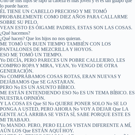
Uno de mis hijos se rapó la cabeza el más joven y él es tan guapo que
lo puede hacer.
ÉL TIENE UN CABELLO PRECIOSO Y ME TOMÓ
PROBABLEMENTE COMO DIEZ AÑOS PARA CALLARME
SOBRE SU PELO.
VEAN ESTO ES ÓIGAME PADRES, ESTAS SON LAS COSAS.
¿Qué hacemos?
¿Qué hacen? Que los hijos no nos quieran.
ME TOMÓ UN BUEN TIEMPO TAMBIÉN CON LOS
PANTALONES DE MEZCRILLA Y HOYOS.
ESO ME TOMÓ UN TIEMPO.
Yo DECÍA, PERO PARECES UN POBRE CALLEJERO, LES
COMPRO ROPA Y MIRA, VEAN, Yo VENGO DE OTRA
GENERACIÓN.
No COMPRÁBAMOS COSAS ROTAS, ERAN NUEVAS Y
DEJÁBAMOS Que SE GASTARAN.
PERO No ES UN ASUNTO BÍBICO.
ME ESTÁN ENTENDIENDO ESO No ES UN TEMA BÍBICO. ES
NUESTRA OPINIÓN.
Y LA COSA ES Que SI No QUIERE PONER SOLO No SE LO
PONGA A USTED, PERO AHORA No VOY A DEJAR Que LA
GENTE ACÁ ARRIBA SE VISTA SÍ, SABE PORQUE ESTE ES
MI TRABAJO.
Yo MANDO. PERO, PERO ELLOS VISTAN DIFERENTE A MÍ,
AÚN LOS Que ESTÁN AQUÍ HOY.