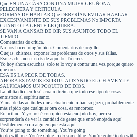
Que EN UNA CASA CON UNA MUJER GRUÑONA,
PELEONERA Y CRITICULA.
FORMAS DE HABLAR Que DEBERÍAN EVITAR HABLAR
EXCESIVAMENTE DE SUS PROBLEMAS No IMPORTA
CUANTO LA GENTE LE QUIERA.
SE VAN A CANSAR DE OIR SUS ASUNTOS TODO EL
TIEMPO.
Comentarias de crítica.
No nos hacen ningún bien. Comentarios de orgullo.
Quejas, chismes, exponer los problemas de otros y sus fallas.
Eso es chismosear o is de aquello. Tú crees.
Yo hoy ahora escuchas, solo te lo voy a contar una vez porque quiero
que ores.
ESA ES LA PEOR DE TODAS.
AHORA ESTAMOS ESPIRITUALIZANDO EL CHISME Y LE
SALPICAMOS UN POQUITO DE DIOS.
La biblia dice en Jesús cuatro treinta que todo ese tipo de cosas
entristece al espíritu santo.
Y una de las actitudes que actualmente roban su gozo, probablemente
más rápido que cualquier otra cosa, es rencoroso.
En actitud. Y yo no sé con quién está enojado hoy, pero se
sorprendería de ver la cantidad de gente que entró enojada aquí.
Posiblemente con alguien que está aquí.
You’re going to do something. You’re going
to do with me. You’re going to do something. You’re going to do with