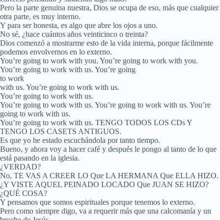
Pero la parte genuina nuestra, Dios se ocupa de eso, más que cualquier
otra parte, es muy interno.
Y para ser honesta, es algo que abre los ojos a uno.
No sé, ¿hace cuántos años veinticinco o treinta?
Dios comenzó a mostrarme esto de la vida interna, porque fácilmente
podemos envolvernos en lo externo.
You’re going to work with you. You’re going to work with you.
You’re going to work with us. You’re going
to work
with us. You’re going to work with us.
You’re going to work with us.
You’re going to work with us. You’re going to work with us. You’re
going to work with us.
You’re going to work with us. TENGO TODOS LOS CDs Y
TENGO LOS CASETS ANTIGUOS.
Es que yo he estado escuchándola por tanto tiempo.
Bueno, y ahora voy a hacer café y después le pongo al tanto de lo que
está pasando en la iglesia.
¿VERDAD?
No, TE VAS A CREER LO Que LA HERMANA Que ELLA HIZO.
¿Y VISTE AQUEL PEINADO LOCADO Que JUAN SE HIZO?
¿QUÉ COSA?
Y pensamos que somos espirituales porque tenemos lo externo.
Pero como siempre digo, va a requerir más que una calcomanía y un
broche de Jesús.