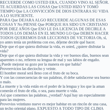
RECUERDE COMO USTED ERA, CUANDO VINO AL SEÑOR.
TE ACUERDAS LAS COSAS Que USTED HIZO Y TOMÓ
TIEMPO Que LA CONVICCIÓN DE DIOS ENTRARA SU VIDA
A LO SUFICIENTE.
PARA Que DEJARA ALGO RECUERDE ALGUNAS DE ESAS
COSAS Y No PIENSE Que PORQUE HA SIDO UN CRISTIANO
POR DIEZ AÑOS Que ESO LE DA LICENCIA DE DECIRLE A
TODOS LOS DEMÁS EN EL MUNDO LO Que DEBEN HACER
TODOS QUEREMOS DAR LECCIONES DE VICTORIA Oh, sí,
yo antes tenía un problema con eso, déjeme decirle qué hacer.
Deje que el que quiera disfrutar la vida, es usted, ¿quiere disfrutar la
vida?
Deje que el que quiera disfrutar la vida y ver buenos días, buenos sean
aparentes o no, refieren su lengua de mal y sus labios de engaño.
¿Puede mejorar su gozo por la manera en que habla?
Proveervicios las dieciocho y veinte.
El hombre moral será lleno con el fruto de su boca.
Y con las consecuencias de sus palabras, él debe satisfacerse sea bueno
o malo.
La muerte y la vida están en el poder de la lengua y los que la aman
comerán el fruto de ella, o sea, para muerte o vida.
Así que comemos las palabras, ¿verdad? Aquí hay un especialmente
para las mujeres.
Provevios veintiuno nueve es mejor habitar en un rincón de una casa,
un techo oriental plano, EXPUESTO A TODO TIPO DE CLIMA