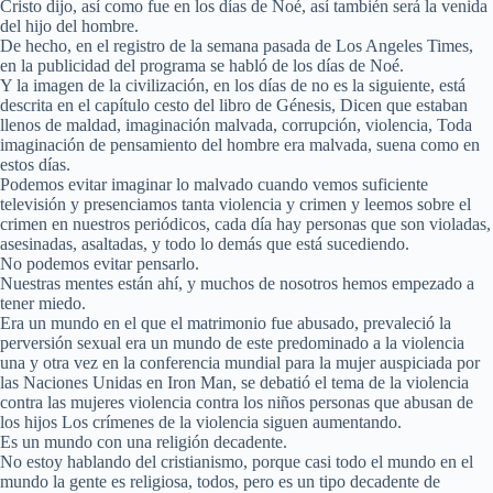
Cristo dijo, así como fue en los días de Noé, así también será la venida
del hijo del hombre.
De hecho, en el registro de la semana pasada de Los Angeles Times,
en la publicidad del programa se habló de los días de Noé.
Y la imagen de la civilización, en los días de no es la siguiente, está
descrita en el capítulo cesto del libro de Génesis, Dicen que estaban
llenos de maldad, imaginación malvada, corrupción, violencia, Toda
imaginación de pensamiento del hombre era malvada, suena como en
estos días.
Podemos evitar imaginar lo malvado cuando vemos suficiente
televisión y presenciamos tanta violencia y crimen y leemos sobre el
crimen en nuestros periódicos, cada día hay personas que son violadas,
asesinadas, asaltadas, y todo lo demás que está sucediendo.
No podemos evitar pensarlo.
Nuestras mentes están ahí, y muchos de nosotros hemos empezado a
tener miedo.
Era un mundo en el que el matrimonio fue abusado, prevaleció la
perversión sexual era un mundo de este predominado a la violencia
una y otra vez en la conferencia mundial para la mujer auspiciada por
las Naciones Unidas en Iron Man, se debatió el tema de la violencia
contra las mujeres violencia contra los niños personas que abusan de
los hijos Los crímenes de la violencia siguen aumentando.
Es un mundo con una religión decadente.
No estoy hablando del cristianismo, porque casi todo el mundo en el
mundo la gente es religiosa, todos, pero es un tipo decadente de