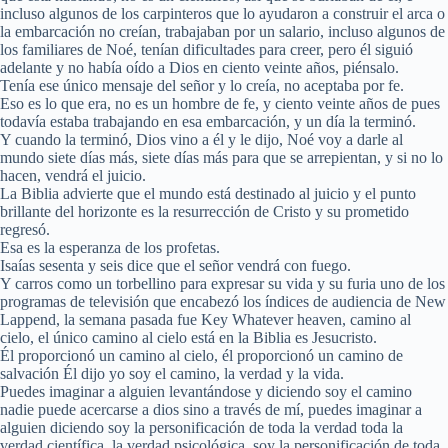
incluso algunos de los carpinteros que lo ayudaron a construir el arca o
la embarcación no creían, trabajaban por un salario, incluso algunos de
los familiares de Noé, tenían dificultades para creer, pero él siguió
adelante y no había oído a Dios en ciento veinte años, piénsalo.
Tenía ese único mensaje del señor y lo creía, no aceptaba por fe.
Eso es lo que era, no es un hombre de fe, y ciento veinte años de pues
todavía estaba trabajando en esa embarcación, y un día la terminó.
Y cuando la terminó, Dios vino a él y le dijo, Noé voy a darle al
mundo siete días más, siete días más para que se arrepientan, y si no lo
hacen, vendrá el juicio.
La Biblia advierte que el mundo está destinado al juicio y el punto
brillante del horizonte es la resurrección de Cristo y su prometido
regresó.
Esa es la esperanza de los profetas.
Isaías sesenta y seis dice que el señor vendrá con fuego.
Y carros como un torbellino para expresar su vida y su furia uno de los
programas de televisión que encabezó los índices de audiencia de New
Lappend, la semana pasada fue Key Whatever heaven, camino al
cielo, el único camino al cielo está en la Biblia es Jesucristo.
Él proporcionó un camino al cielo, él proporcionó un camino de
salvación Él dijo yo soy el camino, la verdad y la vida.
Puedes imaginar a alguien levantándose y diciendo soy el camino
nadie puede acercarse a dios sino a través de mí, puedes imaginar a
alguien diciendo soy la personificación de toda la verdad toda la
verdad científica, la verdad psicológica, soy la personificación de toda