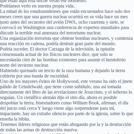
que están aquí esta noche verán ese momento.
Podríamos verlo en nuestra propia vida.
La mitad de los estadounidenses que están encuestados hace solo dos
meses creen que una guerra nuclear ocurrirá en su vida hace un mes
justo antes del secuestro del avión DWA, ocho cuarenta y siete, se
convocó en Washington una conferencia de expertos mundiales para
discutir la terrible real amenaza del terrorismo nuclear.
Una organización terrorista que obtiene bombas nucleares, y comienza
una reacción en cadena, podría destruir gran parte del mundo.
Podría suceder. El doctor Carzaga de la televisión, la opinión
consensuada actual de los físicos nucleares dice, que solo se
necesitarán cien de las bombas existentes para asumir el hemisferio
norte del invierno nuclear.
Habiendo quemado un tercio de la raza humana y dejando la tierra
cubierta por una banda de oscuridad.
Uno de los mayores éxitos de Hollywood, este verano ha sido el jinete
pálido de Grindelwald, que tiene como subtítulo, una así tomada
directamente del libro de las revelaciones de Jesucristo, y el infierno lo
seguían, Un científico alemán dijo el otro día, ahora es posible
despoblar la tierra, historiadores como William Book, afirman, el día
del juicio está cerca Y luego viene algo sorprendente para mí,
impactante, hay un extraño silencio por parte de la iglesia, sobre lo que
enseña la biblia.
Tenemos líderes religiosos que están abogando por la y la destrucción
de todas las armas de destrucción masiva.