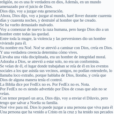
religión, no es una fe verdadera en dios, Además, en un mundo
amenazado por el juicio de Dios.
Dios dijo, voy a juzgar esta generación.
Ahora, Dios dijo, voy a juzgar al mundo, haré llover durante cuarenta
días y cuarenta noches, y destruiré al hombre que he creado.
Se ha vuelto demasiado malvado.
Voy a comenzar de nuevo la raza humana, pero luego Dios dio a un
hombre entre todas las quedad.
Entre toda la mugre, la violencia y las perversiones dio un hombre
viviendo para él.
Su nombre era Noé. Noé se atrevió a caminar con Dios, creía en Dios.
Y una verdadera creencia determina cómo vives.
Llevaba una vida disciplinada, era un hombre de integridad moral.
Adoraba a Dios, se atrevió a estar solo, no era un conformista.
Se veían de él, el lugar donde trabajaban se reía de él en los eventos
sociales a los que asistía sus vecinos, amigos, no podían entenderlo, lo
llamaba loco extraño, porque hablaba de Dios, lloraba, y creía que
Dios de alguna manera tenía el control.
La Biblia dice por FedEx no es. Por FedEx no es. Nota.
Por FedEx no es siendo advertido por Dios de cosas que aún no se
veían.
Con temor preparó un arca, Dios dijo, voy a enviar el Diluvio, pero
tengo que salvar a Noelia su familia.
Noé vive para mí. Dios lo puede juzgar a una persona que viva para él
Una persona que ha venido a Cristo en la cruz y ha tenido sus pecados