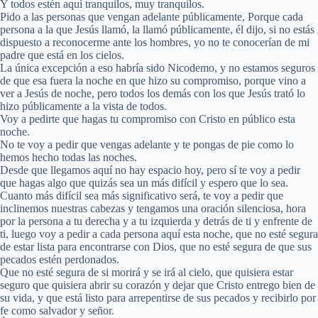
Y todos estén aquí tranquilos, muy tranquilos.
Pido a las personas que vengan adelante públicamente, Porque cada
persona a la que Jesús llamó, la llamó públicamente, él dijo, si no estás
dispuesto a reconocerme ante los hombres, yo no te conocerían de mi
padre que está en los cielos.
La única excepción a eso habría sido Nicodemo, y no estamos seguros
de que esa fuera la noche en que hizo su compromiso, porque vino a
ver a Jesús de noche, pero todos los demás con los que Jesús trató lo
hizo públicamente a la vista de todos.
Voy a pedirte que hagas tu compromiso con Cristo en público esta
noche.
No te voy a pedir que vengas adelante y te pongas de pie como lo
hemos hecho todas las noches.
Desde que llegamos aquí no hay espacio hoy, pero sí te voy a pedir
que hagas algo que quizás sea un más difícil y espero que lo sea.
Cuanto más difícil sea más significativo será, te voy a pedir que
inclinemos nuestras cabezas y tengamos una oración silenciosa, hora
por la persona a tu derecha y a tu izquierda y detrás de ti y enfrente de
ti, luego voy a pedir a cada persona aquí esta noche, que no esté segura
de estar lista para encontrarse con Dios, que no esté segura de que sus
pecados estén perdonados.
Que no esté segura de si morirá y se irá al cielo, que quisiera estar
seguro que quisiera abrir su corazón y dejar que Cristo entrego bien de
su vida, y que está listo para arrepentirse de sus pecados y recibirlo por
fe como salvador y señor.