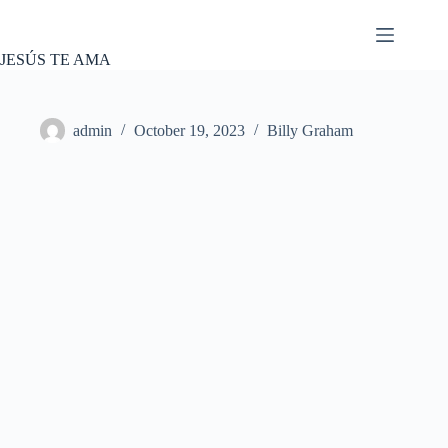
Skip
to
content
JESÚS TE AMA
admin
October 19, 2023
Billy Graham