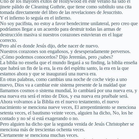
Uno de los mayores éxitos de Hollywood en este verano ha sido el
jinete pálido de Cleaning Guthrie, que tiene como subtítulo una cita
tomada directamente del libro de las revelaciones de Jesucristo.
Y el infierno lo seguía en el infierno.
No soy pacifista, no estoy a favor bendecirme unilateral, pero creo que
podríamos llegar a un acuerdo para destruir todas las armas de
destrucción masiva si nuestros corazones estuvieran en el lugar
correcto.
Pero ahí es donde Jesús dijo, debe nacer de nuevo.
Nuestros corazones son engañosos, y desesperadamente perversos.
¿Cómo podemos conocerlos? Dijo Jeremías, pero ¿sabes?
La biblia no enseña que el mundo llegará a su finding, la biblia enseña
que habrá un fin de la era, la era del espíritu santo, la era en la que
estamos ahora y que se inaugurará una nueva era.
En otras palabras, como cambias una noche de coche viejo a uno
nuevo, Dios va a cambiar este sistema presente de la maldad que
llamamos cosmos o sistema mundial, lo cambiará por una nueva era, y
esa nueva era será el reino de Dios, y esa nueva era pruébale será.
Ahora volvamos a la Biblia en el nuevo testamento, el nuevo
nacimiento se menciona nueve veces, El arrepentimiento se menciona
setenta veces, el bautismo veinte veces, alguien ha dicho, No, los he
contado y no sé si está exagerando o no.
Pero alguien ha dicho que la segunda venida de Jesús Christopher se
menciona más de trescientas ochenta veces.
Ciertamente se menciona muchas veces.