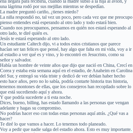
ella llegara para recibirla, cuando la madre subió a la hija al avión, y
una lágrima rodó por sus mejillas mientras se despedían.
La madre preguntó cariño, ¿tienes miedo?
La niña respondió no, tal vez un poco, pero cada vez que me preocupo
pienso entiendes está esperando al otro lado y todo estará bien.
Cuando nos preocupamos, pensamos en quién nos estará esperando al
otro lado, te diré quién es.
Jesús te estará esperando al otro lado.
Un estudiante Caltech dijo, vi a todos estos cristianos que parece
hacían ser tan felices que pensé, hay algo que falta en mi vida, voy a ir
al estadio a ver qué es y vino, y lo encontró en Jesucristo, como su
señor y salvador.
Había un hombre de veinte años que dijo que nació en China, Crecí en
Corea y estaba esta semana aquí en el estadio, de Anaheim en Carolina
del Sur, y entregó su vida triste y dedicó de ver debían haber hecho
esto hace años, pero no lo sabía, podría contarte historia tras historia,
tenemos montones de ellas, que los consejeros han recopilado sobre lo
que está sucediendo aquí y ahora.
Y que podría sucederte a ti esta noche.
Dices, bueno, billing, has estado llamando a las personas que vengan
adelante y hagas su compromiso.
No podrías hacer eso con todas estas personas aquí atrás. ¿Qué vas a
hacer?
Te diré lo que vamos a hacer. Lo tenemos todo planeado.
Voy a pedir que nadie salga del estadio ahora. Esto es muy importante.