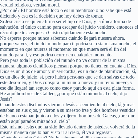
verdad religiosa, verdad moral.
¿Por qué? El hombre está loco o es un mentiroso o no sabe qué está
diciendo y esa es la decisión que hoy debes de tomar.
Si Jesucristo es quien afirma ser el hijo de Dios, y la única forma de
salvación, el único camino para escapar del juicio venidero, entonces el
récord que te acerques a Cristo rápidamente esta noche.
No esperes porque nunca sabemos cuándo llegará nuestra ahora,
porque ya ves, el fin del mundo para ti podría ser esta misma noche, el
momento en que mueras el momento en que muera será el fin del
mundo para ti, y eso podría ocurrir en cualquier momento.
Pero para toda la población del mundo no va ocurrir de la misma
manera, algunos científicos piensan porque no tienen en cuenta a Dios.
Dios es un dios de amor y misericordia, es un dios de planificación, sí,
es un dios de juicio, sí, pero habrá personas que se dan salvas de todo
este desorden, y Dios conspira un mundo nuevo y un reino nuevo, y
ese día llegará tan seguro como estoy parado aquí en esta plata forma.
He aquí hombres de Galileo, ¿por qué están mirando al cielo, dijo
Jesús?
Cuando estos discípulos vieron a Jesús ascendiendo al cielo, lágrimas
estaban en sus ojos, y vieron a su maestro irse y dos hombres vestidos
de blanco estaban junto a ellos y dijeron hombres de Galeas, ¿por qué
están aquí parados mirando al cielo?
Este mismo Jesús que ha sido llevado dentro de ustedes, volverá de la
misma manera que lo han visto ir al cielo, él va a regresar.
¿Cuándo vendrá Cristo? No lo sabemos, él dijo, pero acerca de aquel