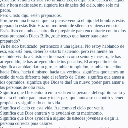
día y hora nadie sabe ni siquiera los ángeles del cielo, sino solo mi
padre.
Pero Cristo dijo, estén preparados.
Porque en una hora en que no piense vendrá el hijo del hombre, estás
preparado estás listo Haz un momento de silencio y piensa en esto
Estás listo en ambos cuatro dice prepárate para encontrarte con tu dios
estás preparado Dices Billy, ¿qué tengo que hacer para estar
preparado?
Ya he sido bautizado, pertenezco a una iglesia, No estoy hablando de
eso, eso está bien, deberías estarlo haciendo, pero realmente ha
recibido vivido a Cristo en tu corazón como señor y maestro, te has
arrepentido, te has arrepentido de tus pecados, El arrepentimiento
significa cambiar, dar un giro, cambiar tu opinión, cambiar tu actitud
hacia Dios, hacia ti mismo, hacia tus vecinos, significas que tienes un
estilo de vida diferente bajo el señorío de Cristo, significa que amas a
los oprimidos, significa que Dios te dará un nuevo poder para amar a
las personas de otra raza.
Significa que Dios entrará en tu vida en la persona del espíritu santo y
te dará el poder para amar y tener paz, que nunca se encontró y tener
propósito y significado en tu vida.
Significa el cielo en esta vida. Así como el cielo por venir.
Significa que Dios entrará y te ayudará en tu matrimonio.
Significa que Dios ayudará a alguno de ustedes jóvenes a elegir la
persona correcta para casarse.