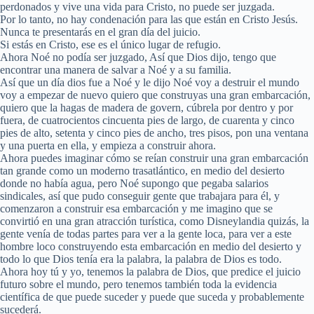
perdonados y vive una vida para Cristo, no puede ser juzgada.
Por lo tanto, no hay condenación para las que están en Cristo Jesús.
Nunca te presentarás en el gran día del juicio.
Si estás en Cristo, ese es el único lugar de refugio.
Ahora Noé no podía ser juzgado, Así que Dios dijo, tengo que
encontrar una manera de salvar a Noé y a su familia.
Así que un día dios fue a Noé y le dijo Noé voy a destruir el mundo
voy a empezar de nuevo quiero que construyas una gran embarcación,
quiero que la hagas de madera de govern, cúbrela por dentro y por
fuera, de cuatrocientos cincuenta pies de largo, de cuarenta y cinco
pies de alto, setenta y cinco pies de ancho, tres pisos, pon una ventana
y una puerta en ella, y empieza a construir ahora.
Ahora puedes imaginar cómo se reían construir una gran embarcación
tan grande como un moderno trasatlántico, en medio del desierto
donde no había agua, pero Noé supongo que pegaba salarios
sindicales, así que pudo conseguir gente que trabajara para él, y
comenzaron a construir esa embarcación y me imagino que se
convirtió en una gran atracción turística, como Disneylandia quizás, la
gente venía de todas partes para ver a la gente loca, para ver a este
hombre loco construyendo esta embarcación en medio del desierto y
todo lo que Dios tenía era la palabra, la palabra de Dios es todo.
Ahora hoy tú y yo, tenemos la palabra de Dios, que predice el juicio
futuro sobre el mundo, pero tenemos también toda la evidencia
científica de que puede suceder y puede que suceda y probablemente
sucederá.