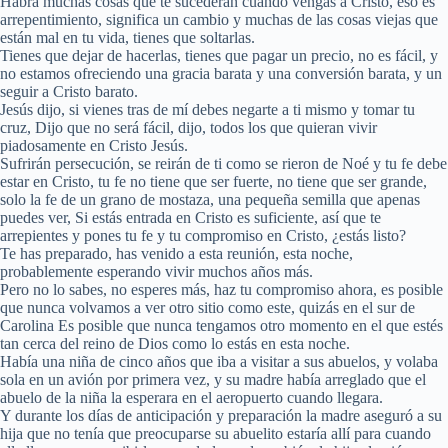
Habrá muchas cosas que te sucederán cuando vengas a Cristo, eso es
arrepentimiento, significa un cambio y muchas de las cosas viejas que
están mal en tu vida, tienes que soltarlas.
Tienes que dejar de hacerlas, tienes que pagar un precio, no es fácil, y
no estamos ofreciendo una gracia barata y una conversión barata, y un
seguir a Cristo barato.
Jesús dijo, si vienes tras de mí debes negarte a ti mismo y tomar tu
cruz, Dijo que no será fácil, dijo, todos los que quieran vivir
piadosamente en Cristo Jesús.
Sufrirán persecución, se reirán de ti como se rieron de Noé y tu fe debe
estar en Cristo, tu fe no tiene que ser fuerte, no tiene que ser grande,
solo la fe de un grano de mostaza, una pequeña semilla que apenas
puedes ver, Si estás entrada en Cristo es suficiente, así que te
arrepientes y pones tu fe y tu compromiso en Cristo, ¿estás listo?
Te has preparado, has venido a esta reunión, esta noche,
probablemente esperando vivir muchos años más.
Pero no lo sabes, no esperes más, haz tu compromiso ahora, es posible
que nunca volvamos a ver otro sitio como este, quizás en el sur de
Carolina Es posible que nunca tengamos otro momento en el que estés
tan cerca del reino de Dios como lo estás en esta noche.
Había una niña de cinco años que iba a visitar a sus abuelos, y volaba
sola en un avión por primera vez, y su madre había arreglado que el
abuelo de la niña la esperara en el aeropuerto cuando llegara.
Y durante los días de anticipación y preparación la madre aseguró a su
hija que no tenía que preocuparse su abuelito estaría allí para cuando