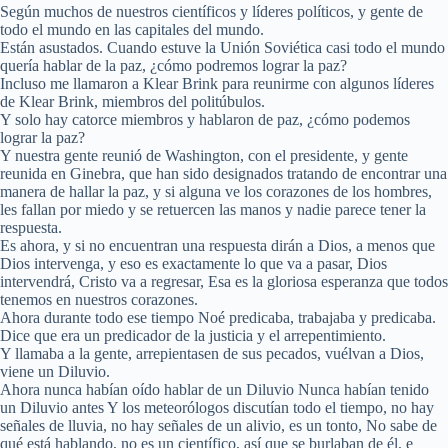
Según muchos de nuestros científicos y líderes políticos, y gente de
todo el mundo en las capitales del mundo.
Están asustados. Cuando estuve la Unión Soviética casi todo el mundo
quería hablar de la paz, ¿cómo podremos lograr la paz?
Incluso me llamaron a Klear Brink para reunirme con algunos líderes
de Klear Brink, miembros del politúbulos.
Y solo hay catorce miembros y hablaron de paz, ¿cómo podemos
lograr la paz?
Y nuestra gente reunió de Washington, con el presidente, y gente
reunida en Ginebra, que han sido designados tratando de encontrar una
manera de hallar la paz, y si alguna ve los corazones de los hombres,
les fallan por miedo y se retuercen las manos y nadie parece tener la
respuesta.
Es ahora, y si no encuentran una respuesta dirán a Dios, a menos que
Dios intervenga, y eso es exactamente lo que va a pasar, Dios
intervendrá, Cristo va a regresar, Esa es la gloriosa esperanza que todos
tenemos en nuestros corazones.
Ahora durante todo ese tiempo Noé predicaba, trabajaba y predicaba.
Dice que era un predicador de la justicia y el arrepentimiento.
Y llamaba a la gente, arrepientasen de sus pecados, vuélvan a Dios,
viene un Diluvio.
Ahora nunca habían oído hablar de un Diluvio Nunca habían tenido
un Diluvio antes Y los meteorólogos discutían todo el tiempo, no hay
señales de lluvia, no hay señales de un alivio, es un tonto, No sabe de
qué está hablando, no es un científico, así que se burlaban de él, e